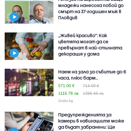
младежи нанесоха побой до
смърт на 37-годишен мъж в
Пловдив
„Живей красиво”: Как
цветята могат да се
превърнат в най-стилната
декорация у дома
Наем на зала за събитие до 6
часа, плюс барм..
571.00 €
714.00 €
1116.78 лв
1396.46 лв
Grabo.bg
Предупрежденията за
камери в навигациите може
да бъдат забранени: Ще