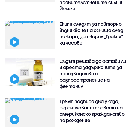
правителствените сили в
Йемен
Екипи следят за повторно
възникване на огнища след
пожара, затворил „Тракия“
за часове
Съдът решава да остави ли
в ареста задържаните за
производство и
разпространение на
фентанил
Тръмп подписа два указа,
ограничаващи правото на
американско гражданство
по рождение