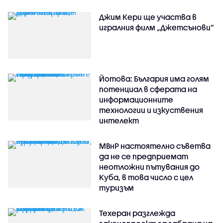
Джим Кери ще участва в
игралния филм „Джетсънови“
Йотова: България има голям
потенциал в сферата на
информационните
технологии и изкуствения
интелект
МВнР настоятелно съветва
да не се предприемат
неотложни пътувания до
Куба, в това число с цел
туризъм
Техеран разглежда