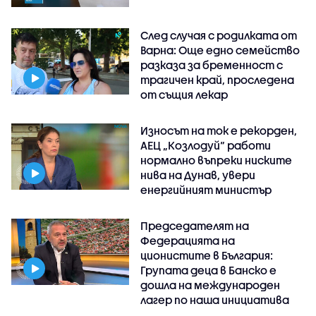
След случая с родилката от
Варна: Още едно семейство
разказа за бременност с
трагичен край, проследена
от същия лекар
Износът на ток е рекорден,
АЕЦ „Козлодуй“ работи
нормално въпреки ниските
нива на Дунав, увери
енергийният министър
Председателят на
Федерацията на
ционистите в България:
Групата деца в Банско е
дошла на международен
лагер по наша инициатива