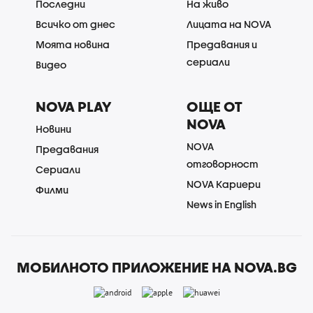
Последни
На живо
Всичко от днес
Лицата на NOVA
Моята новина
Предавания и
сериали
Видео
NOVA PLAY
ОЩЕ ОТ
NOVA
Новини
NOVA
Предавания
отговорност
Сериали
NOVA Кариери
Филми
News in English
МОБИЛНОТО ПРИЛОЖЕНИЕ НА NOVA.BG