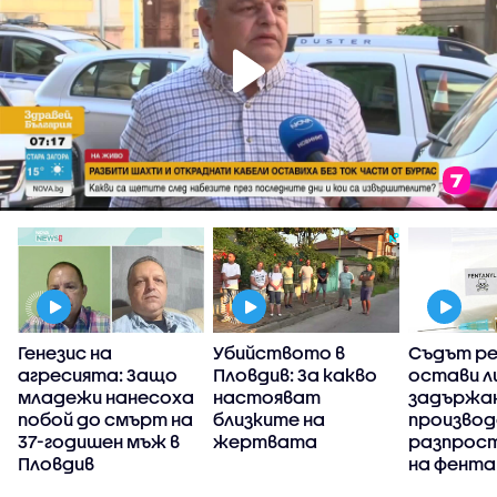
Генезис на
Убийството в
Съдът р
агресията: Защо
Пловдив: За какво
остави л
в
младежи нанесоха
настояват
задържан
побой до смърт на
близките на
производ
37-годишен мъж в
жертвата
разпрос
Пловдив
на фента