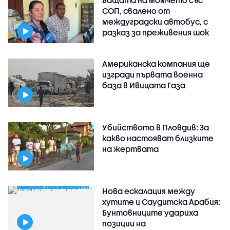
Бащата на момчето със
СОП, свалено от
междуградски автобус, с
разказ за преживения шок
Американска компания ще
изгради първата военна
база в Ивицата Газа
Убийството в Пловдив: За
какво настояват близките
на жертвата
Нова ескалация между
хутите и Саудитска Арабия:
Бунтовниците удариха
позиции на