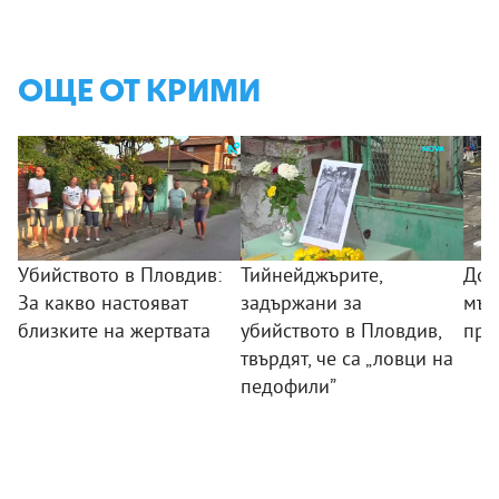
ОЩЕ ОТ КРИМИ
Убийството в Пловдив:
Тийнейджърите,
Дож
За какво настояват
задържани за
мъж
близките на жертвата
убийството в Пловдив,
про
твърдят, че са „ловци на
педофили”