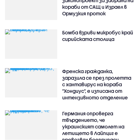
законопроект за забрана на
кораби от САЩ и Израел в
Ормузкия проток
Бомба взриви микробус край
сирийската столица
Френска гражданка,
заразила се през пролетта
с хантавирус на кораба
"Хондиус", е изписана от
интензивното отделение
Германия опроверга
твърдението, че
украинският самолет на
летището в Лайпциг е
превозвал боеприпаси