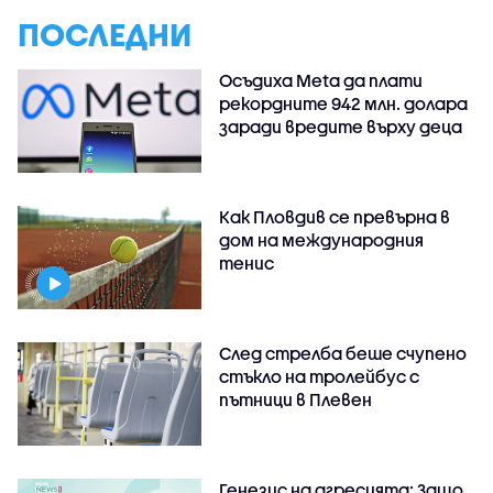
ПОСЛЕДНИ
Осъдиха Meta да плати
рекордните 942 млн. долара
заради вредите върху деца
Как Пловдив се превърна в
дом на международния
тенис
След стрелба беше счупено
стъкло на тролейбус с
пътници в Плевен
Генезис на агресията: Защо