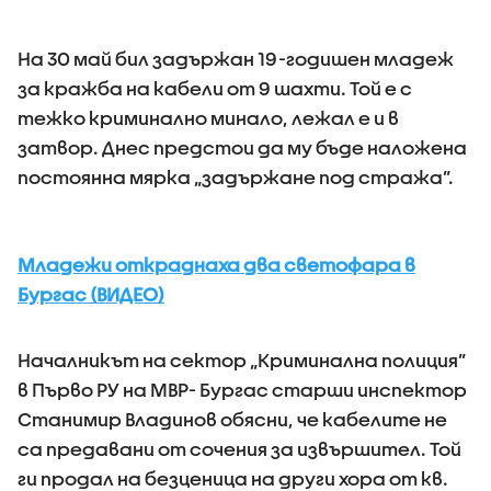
На 30 май бил задържан 19-годишен младеж
за кражба на кабели от 9 шахти. Той е с
тежко криминално минало, лежал е и в
затвор. Днес предстои да му бъде наложена
постоянна мярка „задържане под стража”.
Младежи откраднаха два светофара в
Бургас (ВИДЕО)
Началникът на сектор „Криминална полиция”
в Първо РУ на МВР- Бургас старши инспектор
Станимир Владинов обясни, че кабелите не
са предавани от сочения за извършител. Той
ги продал на безценица на други хора от кв.