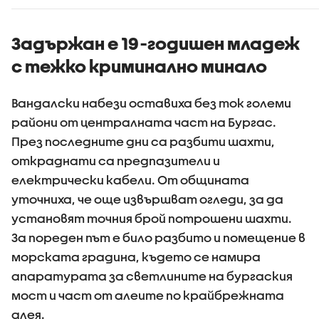
Задържан е 19-годишен младеж
с тежко криминално минало
Вандалски набези оставиха без ток големи
райони от централната част на Бургас.
През последните дни са разбити шахти,
откраднати са предпазители и
електрически кабели. От общината
уточниха, че още извършват огледи, за да
установят точния брой потрошени шахти.
За пореден път е било разбито и помещение в
морската градина, където се намира
апаратурата за светлините на бургаския
мост и част от алеите по крайбрежната
алея.