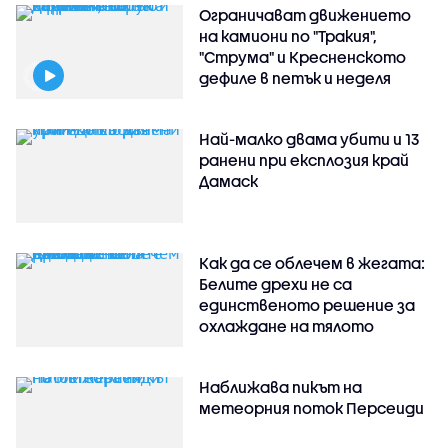
Ограничават движението
на камиони по "Тракия",
"Струма" и Кресненското
дефиле в петък и неделя
Най-малко двама убити и 13
ранени при експлозия край
Дамаск
Как да се облечем в жегата:
Белите дрехи не са
единственото решение за
охлаждане на тялото
Наближава пикът на
метеорния поток Персеиди