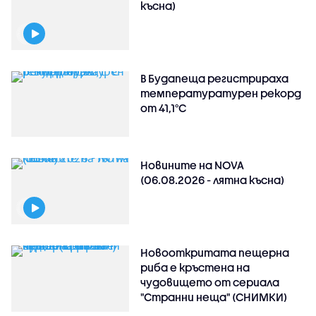
късна)
В Будапеща регистрираха
температуратурен рекорд
от 41,1°C
Новините на NOVA
(06.08.2026 - лятна късна)
Новооткритата пещерна
риба е кръстена на
чудовището от сериала
"Странни неща" (СНИМКИ)