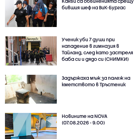
Какви са обвиненията срещу
бившия шеф на ВиК-Бургас
Ученик уби 7 души при
нападение в гимназия в
Тайланд, след като застреля
баба си и дядо си (СНИМКИ)
Задържаха мъж за палеж на
кметството в Тръстеник
Новините на NOVA
(07.08.2026 - 9.00)