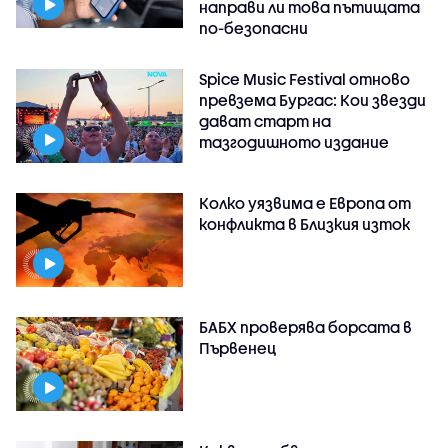
направи ли това пътищата
по-безопасни
Spice Music Festival отново
превзема Бургас: Кои звезди
дават старт на
тазгодишното издание
Колко уязвима е Европа от
конфликта в Близкия изток
БАБХ проверява борсата в
Първенец