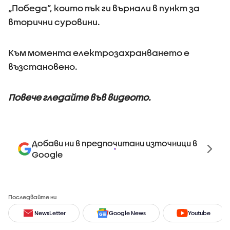
„Победа”, които пък ги върнали в пункт за
вторични суровини.
Към момента електрозахранването е
възстановено.
Повече гледайте във видеото.
Добави ни в предпочитани източници в
Google
Последвайте ни
NewsLetter
Google News
Youtube