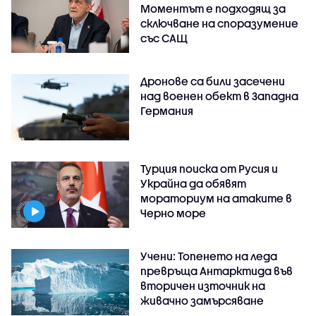
Моментът е подходящ за
сключване на споразумение
със САЩ
Дронове са били засечени
над военен обект в Западна
Германия
Турция поиска от Русия и
Украйна да обявят
мораториум на атаките в
Черно море
Учени: Топенето на леда
превръща Антарктида във
вторичен източник на
живачно замърсяване