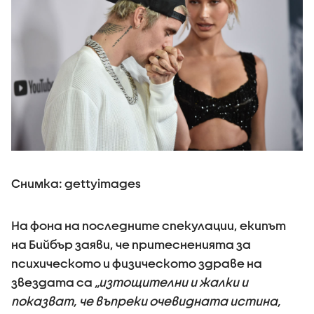
Снимка: gettyimages
На фона на последните спекулации, екипът
на Бийбър заяви, че притесненията за
психическото и физическото здраве на
звездата са
„изтощителни и жалки и
показват, че въпреки очевидната истина,