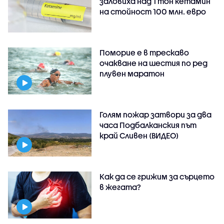
заловиха над 1 тон кетамин
на стойност 100 млн. евро
Поморие е в трескаво
очакване на шестия по ред
плувен маратон
Голям пожар затвори за два
часа Подбалканския път
край Сливен (ВИДЕО)
Как да се грижим за сърцето
в жегата?