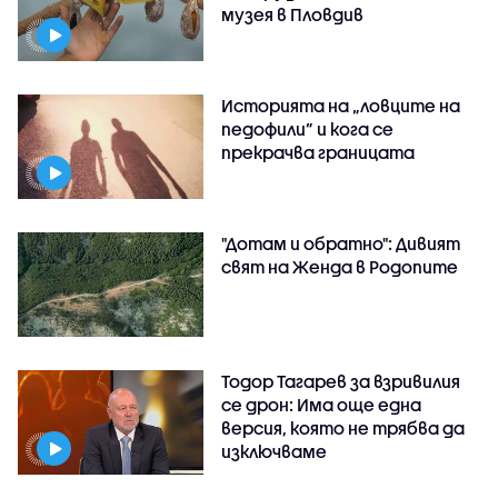
музея в Пловдив
Историята на „ловците на
педофили” и кога се
прекрачва границата
"Дотам и обратно": Дивият
свят на Женда в Родопите
Тодор Тагарев за взривилия
се дрон: Има още една
версия, която не трябва да
изключваме