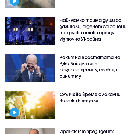
Най-малко трима души са
загинали, а девет са ранени
при руски атаки срещу
Източна Украйна
Ракът на простатата на
Джо Байдън се е
разпространил, съобщи
синът му
Слънчево време с локални
валежи в неделя
Иранският президент: