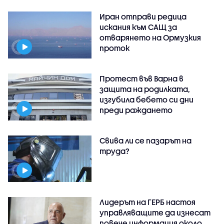
Иран отправи редица
искания към САЩ за
отварянето на Ормузкия
проток
Протест във Варна в
защита на родилката,
изгубила бебето си дни
преди раждането
Свива ли се пазарът на
труда?
Лидерът на ГЕРБ настоя
управляващите да изнесат
повече информация около