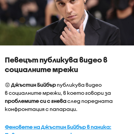
Певецът публикува видео в
социалните мрежи
😡
Джъстин Бийбър
публикува видео
в социалните мрежи, в което говори за
проблемите си с гнева
след поредната
конфронтация с папараци.
Феновете на Джъстин Бийбър в паника: