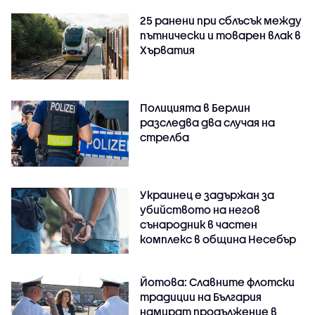
25 ранени при сблъсък между
пътнически и товарен влак в
Хърватия
Полицията в Берлин
разследва два случая на
стрелба
Украинец е задържан за
убийството на негов
сънародник в частен
комплекс в община Несебър
Йотова: Славните флотски
традиции на България
намират продължение в