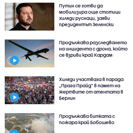
Путин се готви да
мобилизира още стотици
хиляди руснаци, заяви
президентът Зеленски
Продължава разследването
на инцидента с дрона, който
се взриви край Кардам
Хиляди участваха в парада
„Прага Прайд“ в памет на
жертвите от атентата в
Берлин
Продължава битката с
пожара край Бобошево