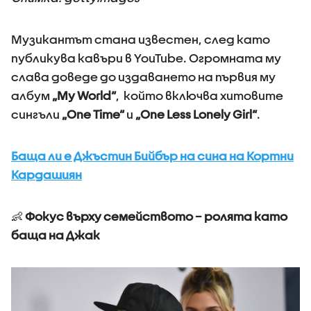
Музикантът стана известен, след като
публикува кавъри в YouTube. Огромната му
слава доведе до издаването на първия му
албум
„My World“
, който включва хитовите
сингъли
„One Time“
и
„One Less Lonely Girl“
.
Баща ли е Джъстин Бийбър на сина на Кортни
Кардашиян
👶
Фокус върху семейството – ролята като
баща на Джак