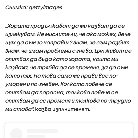
Снимка: gettyimages
„Хората продължават да ми казват да се
излекувам.
Не мислите ли, че ако можех, вече
щях да съм го направил? Знам, че съм разбит.
Знам, че имам проблеми с гнева. Цял живот се
опитвах да бъда като хората, които ми
казваха, че трябва да се променя, за да съм
като тях. Но това само ме прави все по-
уморен и по-гневен. Колкото повече се
опитвам да порасна, толкова повече се
опитвам да се променя и толкова по-трудно
ми става",
казва изплнителят.