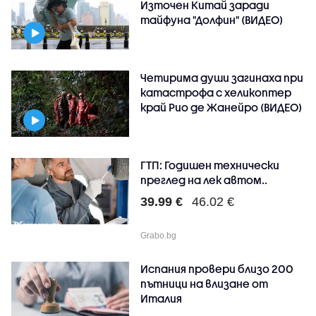
Източен Китай заради
тайфуна "Долфин" (ВИДЕО)
Четирима души загинаха при
катастрофа с хеликоптер
край Рио де Жанейро (ВИДЕО)
ГТП: Годишен технически
преглед на лек автом..
39.99 €
46.02 €
Grabo.bg
Испания провери близо 200
пътници на влизане от
Италия