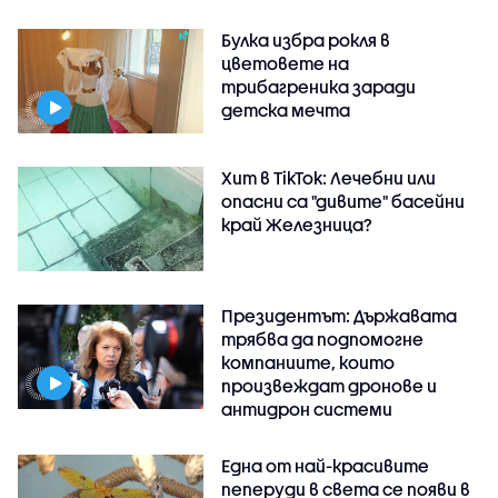
Булка избра рокля в
цветовете на
трибагреника заради
детска мечта
Хит в TikTok: Лечебни или
опасни са "дивите" басейни
край Железница?
Президентът: Държавата
трябва да подпомогне
компаниите, които
произвеждат дронове и
антидрон системи
Една от най-красивите
пеперуди в света се появи в