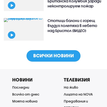
Британска Колумбия заради
неконтролируем пожар
Стотици балони с горещ
въздух полетяха в небето
над Бристол (ВИДЕО)
ВСИЧКИ НОВИНИ
НОВИНИ
ТЕЛЕВИЗИЯ
Последни
На живо
Всичко от днес
Лицата на NOVA
Моята новина
Предавания и