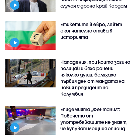
случая с дрона край Кардам
Етикетите в евро, левът
окончателно отива в
историята
Нападения, при които загина
полицай и бяха ранени
няколко души, белязаха
първия ден от мандата на
новия президент на
Колумбия
Епидемията „Фентанил”:
Повечето от
употребяващите не знаят,
че купуват мощния опиоид