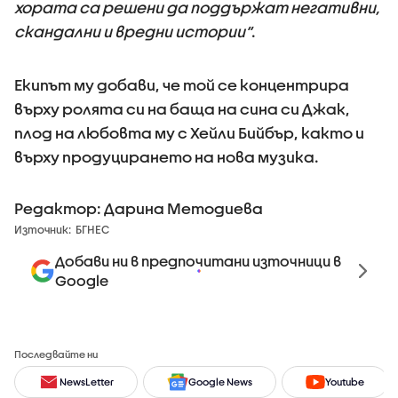
хората са решени да поддържат негативни,
скандални и вредни истории“
.
Екипът му добави, че той се концентрира
върху ролята си на баща на сина си Джак,
плод на любовта му с Хейли Бийбър, както и
върху продуцирането на нова музика.
Редактор: Дарина Методиева
Източник:
БГНЕС
Добави ни в предпочитани източници в
Google
Последвайте ни
NewsLetter
Google News
Youtube