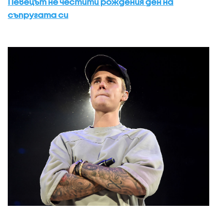
Певецът не честити рождения ден на
съпругата си