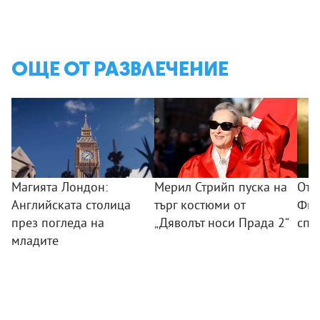
ОЩЕ ОТ РАЗВЛЕЧЕНИЕ
Магията Лондон:
Мерил Стрийп пуска на
От 
Английската столица
търг костюми от
Фил
през погледа на
„Дяволът носи Прада 2“
спо
младите