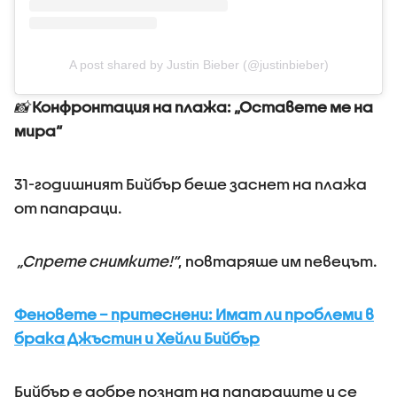
A post shared by Justin Bieber (@justinbieber)
📸
Конфронтация на плажа: „Оставете ме на
мира“
31-годишният Бийбър беше заснет на плажа
от папараци.
„Спрете снимките!“
, повтаряше им певецът.
Феновете – притеснени: Имат ли проблеми в
брака Джъстин и Хейли Бийбър
Бийбър е добре познат на папараците и се