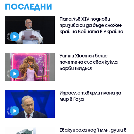
ПОСЛЕДНИ
Папа Лъв XIV поднови
призива си да бъде сложен
край на войната в Украйна
Уитни Хюстън беше
почетена със своя кукла
Барби (ВИДЕО)
Израел отхвърли плана за
мир в Газа
Евакуираха над 1 млн. души в