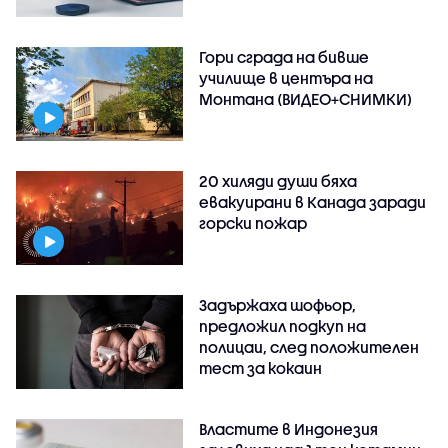
Гори сграда на бивше
училище в центъра на
Монтана (ВИДЕО+СНИМКИ)
20 хиляди души бяха
евакуирани в Канада заради
горски пожар
Задържаха шофьор,
предложил подкуп на
полицаи, след положителен
тест за кокаин
Властите в Индонезия