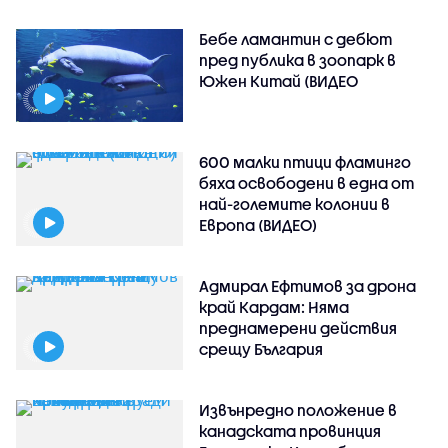
Бебе ламантин с дебют
пред публика в зоопарк в
Южен Китай (ВИДЕО
600 малки птици фламинго
бяха освободени в една от
най-големите колонии в
Европа (ВИДЕО)
Адмирал Ефтимов за дрона
край Кардам: Няма
преднамерени действия
срещу България
Извънредно положение в
канадската провинция