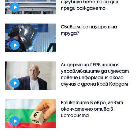
изгубила бебето си дни
преди раждането
Свива ли се пазарът на
труда?
Лидерът на ГЕРБ настоя
управляващите да изнесат
повече информация около
случая с дрона край Кардам
Етикетите в евро, левът
окончателно отива в
историята