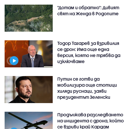
"Дотам и обратно": Дивият
свят на Женда в Родопите
Тодор Тагарев за взривилия
се дрон: Има още една
версия, която не трябва да
изключваме
Путин се готви да
мобилизира още стотици
хиляди руснаци, заяви
президентът Зеленски
Продължава разследването
на инцидента с дрона, който
се взриви край Кардам