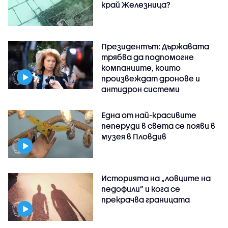
край Железница?
Президентът: Държавата
трябва да подпомогне
компаниите, които
произвеждат дронове и
антидрон системи
Една от най-красивите
пеперуди в света се появи в
музея в Пловдив
Историята на „ловците на
педофили” и кога се
прекрачва границата