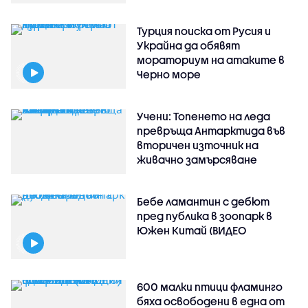
Турция поиска от Русия и
Украйна да обявят
мораториум на атаките в
Черно море
Учени: Топенето на леда
превръща Антарктида във
вторичен източник на
живачно замърсяване
Бебе ламантин с дебют
пред публика в зоопарк в
Южен Китай (ВИДЕО
600 малки птици фламинго
бяха освободени в една от