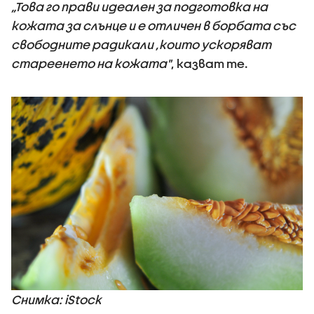
„Това го прави идеален за подготовка на
кожата за слънце и е отличен в борбата със
свободните радикали ,които ускоряват
стареенето на кожата"
, казват те.
Снимка: iStock