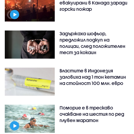
евакуирани в Канада заради
горски пожар
Задържаха шофьор,
предложил подкуп на
полицаи, след положителен
тест за кокаин
Властите в Индонезия
заловиха над 1 тон кетамин
на стойност 100 млн. евро
Поморие е в трескаво
очакване на шестия по ред
плувен маратон