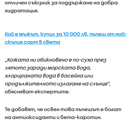
отличен съюзник за поддържане на добра
хидратация.
Кой е мъжът, купил за 10 000 лв. пъпеш от най-
скъпия сорт в света
„Кожата ни обикновено е по-суха през
лятото заради морската вода,
хлорираната вода в басейна или
продължителното излагане на слънце“
,
обясняват експертите.
Те добавят, че освен това пъпешът е богат
на антиоксиданти и бета-каротин.