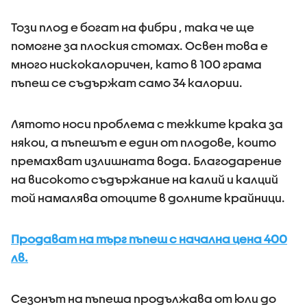
Този плод е богат на фибри , така че ще
помогне за плоския стомах. Освен това е
много нискокалоричен, като в 100 грама
пъпеш се съдържат само 34 калории.
Лятото носи проблема с тежките крака за
някои, а пъпешът е един от плодове, които
премахват излишната вода. Благодарение
на високото съдържание на калий и калций
той намалява отоците в долните крайници.
Продават на търг пъпеш с начална цена 400
лв.
Сезонът на пъпеша продължава от юли до