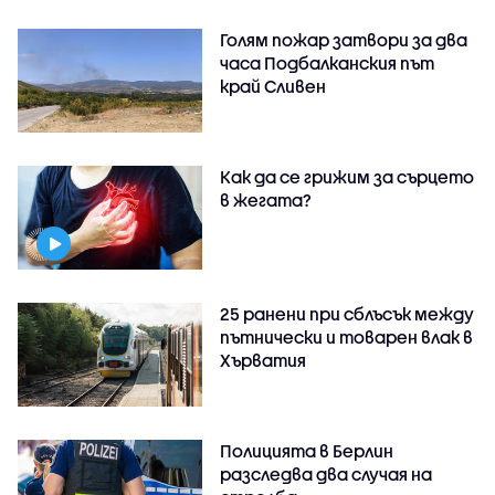
Голям пожар затвори за два
часа Подбалканския път
край Сливен
Как да се грижим за сърцето
в жегата?
25 ранени при сблъсък между
пътнически и товарен влак в
Хърватия
Полицията в Берлин
разследва два случая на