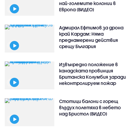
най-големите колонии в
Европа (ВИДЕО)
Адмирал Ефтимов за дрона
край Кардам: Няма
преднамерени действия
срещу България
Извънредно положение в
канадската провинция
Британска Колумбия заради
неконтролируем пожар
Стотици балони с горещ
въздух полетяха в небето
над Бристол (ВИДЕО)