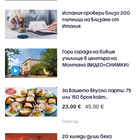
Испания провери близо 200
пътници на влизане от
Италия
Гори сграда на бивше
училище в центъра на
Монтана (ВИДЕО+СНИМКИ)
За вашето вкусно парти: 75
или 150 броя кокт..
23.00 €
45.00 €
Grabo.bg
20 хиляди души бяха