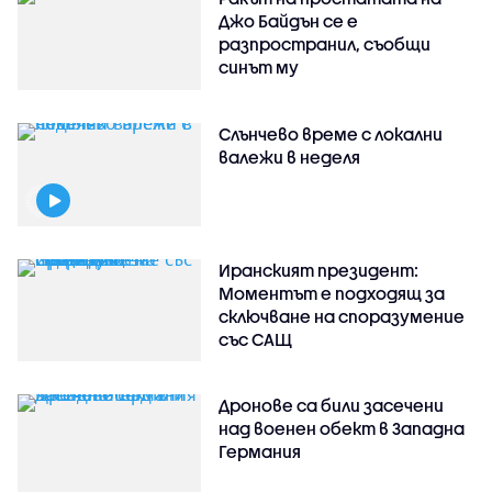
Джо Байдън се е
разпространил, съобщи
синът му
Слънчево време с локални
валежи в неделя
Иранският президент:
Моментът е подходящ за
сключване на споразумение
със САЩ
Дронове са били засечени
над военен обект в Западна
Германия