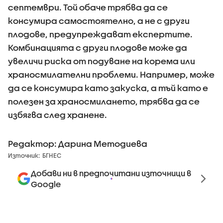
септември. Той обаче трябва да се
консумира самостоятелно, а не с други
плодове, предупреждават експертите.
Комбинацията с други плодове може да
увеличи риска от подуване на корема или
храносмилателни проблеми. Например, може
да се консумира като закуска, а тъй като е
полезен за храносмилането, трябва да се
избягва след хранене.
Редактор: Дарина Методиева
Източник:
БГНЕС
Добави ни в предпочитани източници в
Google