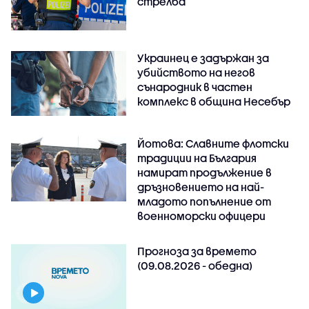
стрелба
Украинец е задържан за
убийството на негов
сънародник в частен
комплекс в община Несебър
Йотова: Славните флотски
традиции на България
намират продължение в
дръзновението на най-
младото попълнение от
военноморски офицери
Прогноза за времето
(09.08.2026 - обедна)