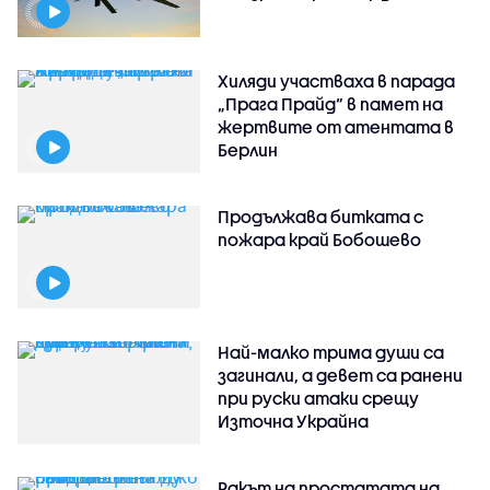
Хиляди участваха в парада
„Прага Прайд“ в памет на
жертвите от атентата в
Берлин
Продължава битката с
пожара край Бобошево
Най-малко трима души са
загинали, а девет са ранени
при руски атаки срещу
Източна Украйна
Ракът на простатата на