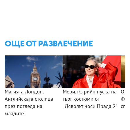
ОЩЕ ОТ РАЗВЛЕЧЕНИЕ
Магията Лондон:
Мерил Стрийп пуска на
От 
Английската столица
търг костюми от
Фил
през погледа на
„Дяволът носи Прада 2“
спо
младите