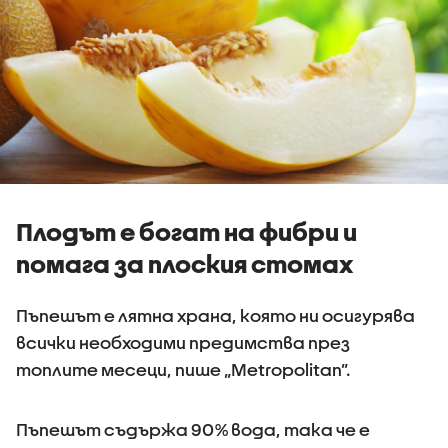
Плодът е богат на фибри и
помага за плоския стомах
Пъпешът е лятна храна, която ни осигурява
всички необходими предимства през
топлите месеци, пише „Metropolitan”.
Пъпешът съдържа 90% вода, така че е