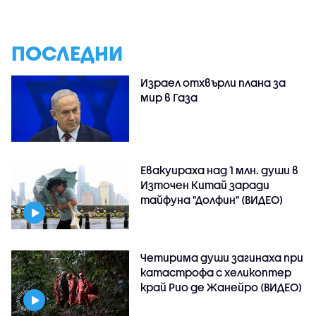
ПОСЛЕДНИ
Израел отхвърли плана за
мир в Газа
Евакуираха над 1 млн. души в
Източен Китай заради
тайфуна "Долфин" (ВИДЕО)
Четирима души загинаха при
катастрофа с хеликоптер
край Рио де Жанейро (ВИДЕО)