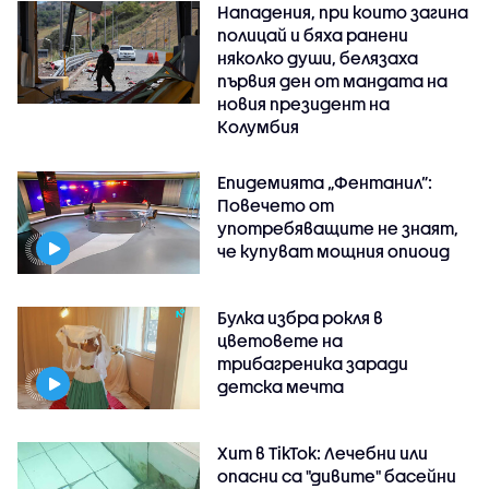
Нападения, при които загина
полицай и бяха ранени
няколко души, белязаха
първия ден от мандата на
новия президент на
Колумбия
Епидемията „Фентанил”:
Повечето от
употребяващите не знаят,
че купуват мощния опиоид
Булка избра рокля в
цветовете на
трибагреника заради
детска мечта
Хит в TikTok: Лечебни или
опасни са "дивите" басейни