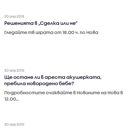
30 апр 2015
Решенията в „Сделка или не”
Гледайте тв играта от 18.00 ч. по Нова
30 апр 2015
Ще остане ли в ареста акушерката,
пребила новородено бебе?
Подробностите очаквайте в Новините на Нова в
12.00…
30 апр 2015