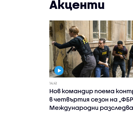
Акценти
14:41
Нов командир поема конт
в четвъртия сезон на „ФБР
Международни разследва