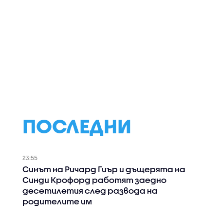
ПОСЛЕДНИ
23:55
Синът на Ричард Гиър и дъщерята на
Синди Крофорд работят заедно
десетилетия след развода на
родителите им