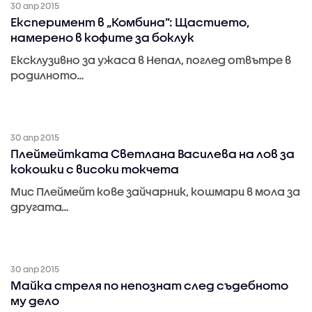
30 апр 2015
Експеримент в „Комбина”: Щастието,
намерено в кофите за боклук
Ексклузивно за ужаса в Непал, поглед отвътре в
родилното…
30 апр 2015
Плеймейтката Светлана Василева на лов за
кокошки с високи токчета
Мис Плеймейт кове зайчарник, кошмари в мола за
другата…
30 апр 2015
Майка стреля по непознат след съдебното
му дело