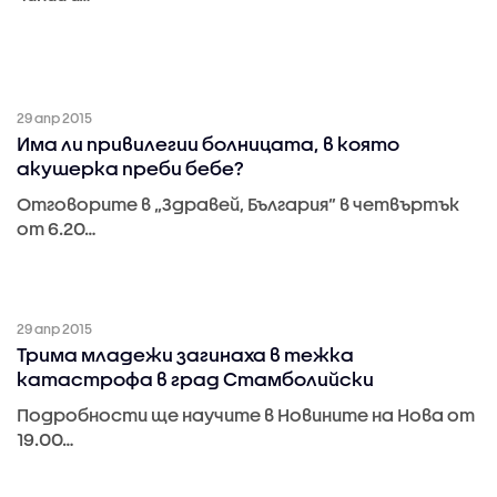
29 апр 2015
Има ли привилегии болницата, в която
акушерка преби бебе?
Отговорите в „Здравей, България” в четвъртък
от 6.20…
29 апр 2015
Трима младежи загинаха в тежка
катастрофа в град Стамболийски
Подробности ще научите в Новините на Нова от
19.00…