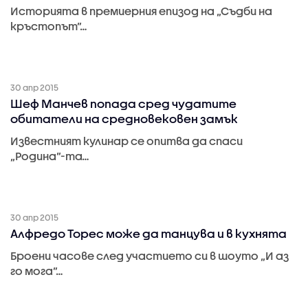
Историята в премиерния епизод на „Съдби на
кръстопът”…
30 апр 2015
Шеф Манчев попада сред чудатите
обитатели на средновековен замък
Известният кулинар се опитва да спаси
„Родина”-та…
30 апр 2015
Алфредо Торес може да танцува и в кухнята
Броени часове след участието си в шоуто „И аз
го мога”…