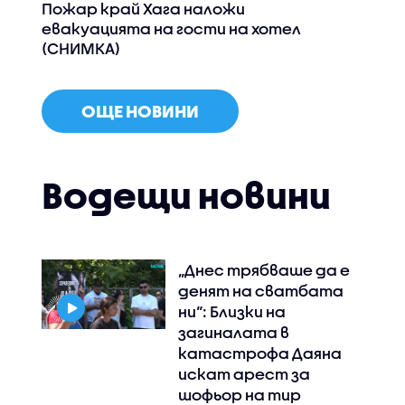
Пожар край Хага наложи
евакуацията на гости на хотел
(СНИМКА)
ОЩЕ НОВИНИ
Водещи новини
„Днес трябваше да е
денят на сватбата
ни“: Близки на
загиналата в
катастрофа Даяна
искат арест за
шофьор на тир