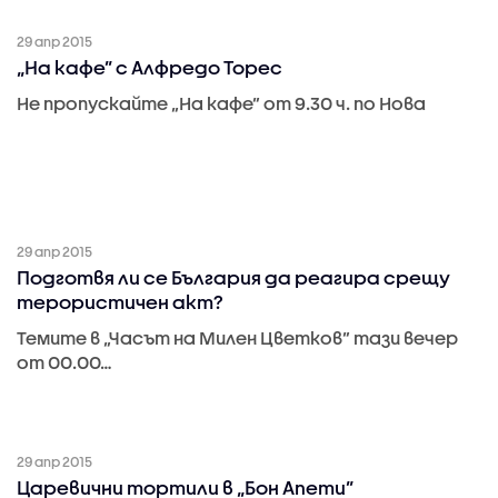
29 апр 2015
„На кафе” с Алфредо Торес
Не пропускайте „На кафе” от 9.30 ч. по Нова
29 апр 2015
Подготвя ли се България да реагира срещу
терористичен акт?
Темите в „Часът на Милен Цветков” тази вечер
от 00.00…
29 апр 2015
Царевични тортили в „Бон Апети”