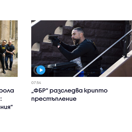
07:54
рола
„ФБР“ разследва крипто
:
престъпление
ния“