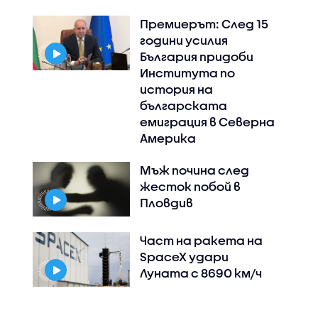
Премиерът: След 15
години усилия
България придоби
Института по
история на
българската
емиграция в Северна
Америка
Мъж почина след
жесток побой в
Пловдив
Част на ракета на
SpaceX удари
Луната с 8690 км/ч