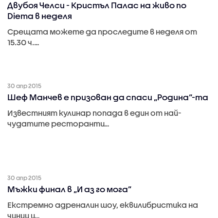
Двубоя Челси - Кристъл Палас на живо по
Diema в неделя
Срещата можете да проследите в неделя от
15.30 ч.…
30 апр 2015
Шеф Манчев е призован да спаси „Родина“-та
Известният кулинар попада в един от най-
чудатите ресторанти…
30 апр 2015
Мъжки финал в „И аз го мога”
Екстремно адреналин шоу, еквилибристика на
чинии и…