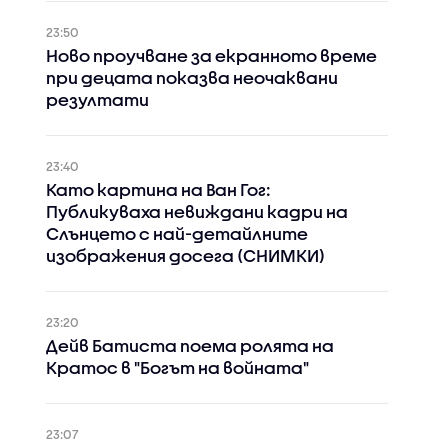
23:50
Ново проучване за екранното време
при децата показва неочаквани
резултати
23:40
Като картина на Ван Гог:
Публикуваха невиждани кадри на
Слънцето с най-детайлните
изображения досега (СНИМКИ)
23:20
Дейв Батиста поема ролята на
Кратос в "Богът на войната"
23:07