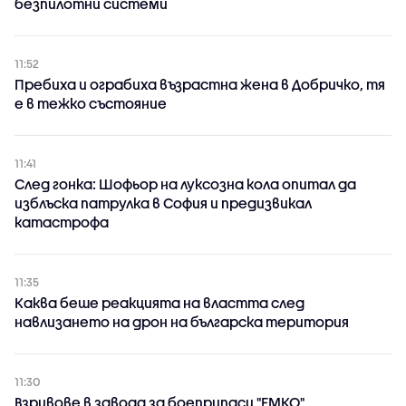
безпилотни системи
11:52
Пребиха и ограбиха възрастна жена в Добричко, тя
е в тежко състояние
11:41
След гонка: Шофьор на луксозна кола опитал да
изблъска патрулка в София и предизвикал
катастрофа
11:35
Каква беше реакцията на властта след
навлизането на дрон на българска територия
11:30
Взривове в завода за боеприпаси "ЕМКО",