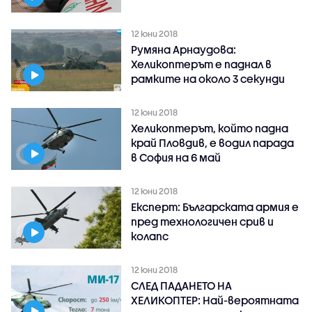
12 юни 2018
Румяна Арнаудова:
Хеликоптерът е паднал в
рамките на около 3 секунди
12 юни 2018
Хеликоптерът, който падна
край Пловдив, е водил парада
в София на 6 май
12 юни 2018
Експерт: Българската армия е
пред технологичен срив и
колапс
12 юни 2018
СЛЕД ПАДАНЕТО НА
ХЕЛИКОПТЕР: Най-вероятната