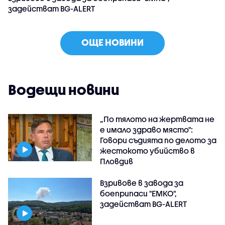
задействат BG-ALERT
ОЩЕ НОВИНИ
Водещи новини
„По тялото на жертвата не
е имало здраво място":
Говори съдията по делото за
жестокото убийство в
Пловдив
Взривове в завода за
боеприпаси "ЕМКО",
задействат BG-ALERT