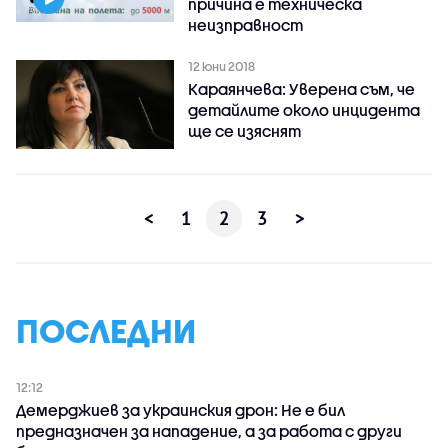
причина е техническа
неизправност
12 юни 2018
Караянчева: Уверена съм, че
детайлите около инцидента
ще се изяснят
<
1
2
3
>
ПОСЛЕДНИ
12:12
Демерджиев за украинския дрон: Не е бил
предназначен за нападение, а за работа с други