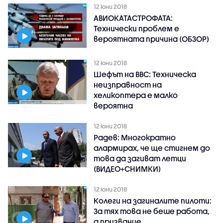
12 юни 2018
АВИОКАТАСТРОФАТА:
Технически проблем е
вероятната причина (ОБЗОР)
12 юни 2018
Шефът на ВВС: Техническа
неизправност на
хеликоптера е малко
вероятна
12 юни 2018
Радев: Многократно
алармирах, че ще стигнем до
това да загиват летци
(ВИДЕО+СНИМКИ)
12 юни 2018
Колеги на загиналите пилоти:
За тях това не беше работа,
а призвание