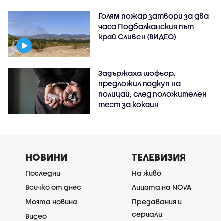
Голям пожар затвори за два
часа Подбалканския път
край Сливен (ВИДЕО)
Задържаха шофьор,
предложил подкуп на
полицаи, след положителен
тест за кокаин
НОВИНИ
ТЕЛЕВИЗИЯ
Последни
На живо
Всичко от днес
Лицата на NOVA
Моята новина
Предавания и
сериали
Видео