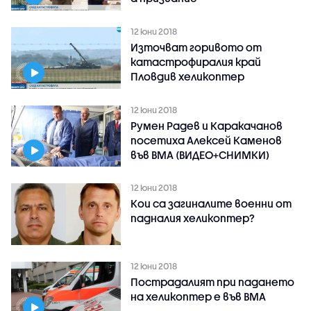
12 юни 2018
Източват горивото от
катастрофиралия край
Пловдив хеликоптер
12 юни 2018
Румен Радев и Каракачанов
посетиха Алексей Каменов
във ВМА (ВИДЕО+СНИМКИ)
12 юни 2018
Кои са загиналите военни от
падналия хеликоптер?
12 юни 2018
Пострадалият при падането
на хеликоптер е във ВМА