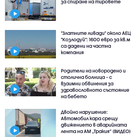
за спиране на тировете
"Златните ливади" около АЕЦ
"Козлодуй": 1600 евро за кв.м
са дадени на частна
компания
Родители на новородено и
столична болница – с
взаимни обвинения за
здравословното състояние
на бебето
Двойно нарушение:
Автомобил кара срещу
движението в аварийната
лента на АМ „Тракия” (ВИДЕО)