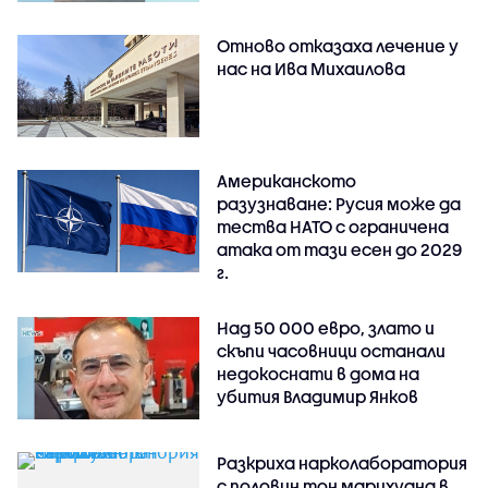
Отново отказаха лечение у
нас на Ива Михаилова
Американското
разузнаване: Русия може да
тества НАТО с ограничена
атака от тази есен до 2029
г.
Над 50 000 евро, злато и
скъпи часовници останали
недокоснати в дома на
убития Владимир Янков
Разкриха нарколаборатория
с половин тон марихуана в