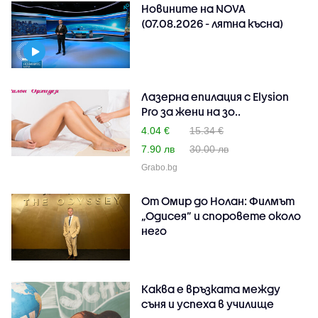
Новините на NOVA
(07.08.2026 - лятна късна)
Лазерна епилация с Elysion
Pro за жени на зо..
4.04 €
15.34 €
7.90 лв
30.00 лв
Grabo.bg
От Омир до Нолан: Филмът
„Одисея” и споровете около
него
Каква е връзката между
съня и успеха в училище