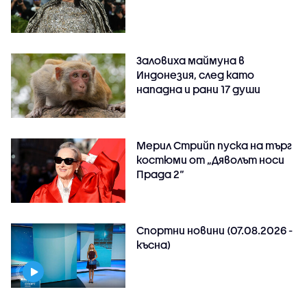
Заловиха маймуна в
Индонезия, след като
нападна и рани 17 души
Мерил Стрийп пуска на търг
костюми от „Дяволът носи
Прада 2“
Спортни новини (07.08.2026 -
късна)