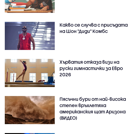
Какво се случва с присъдата
на Шон "Диди" Комбс
Хърватия отказа визи на
руски гимнастички за Евро
2026
Пясъчни бури от най-висока
степен връхлетяха
американския щат Аризона
(ВИДЕО)