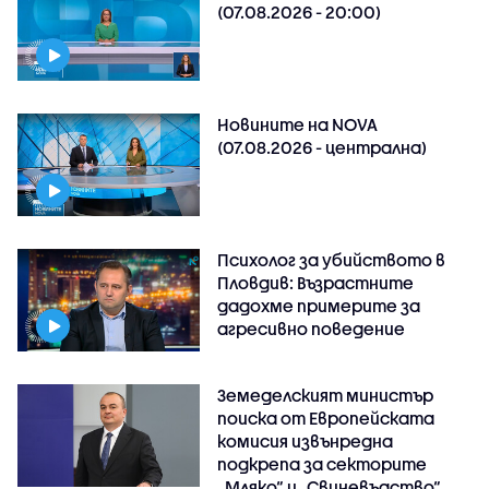
(07.08.2026 - 20:00)
Новините на NOVA
(07.08.2026 - централна)
Психолог за убийството в
Пловдив: Възрастните
дадохме примерите за
агресивно поведение
Земеделският министър
поиска от Европейската
комисия извънредна
подкрепа за секторите
„Мляко“ и „Свиневъдство“