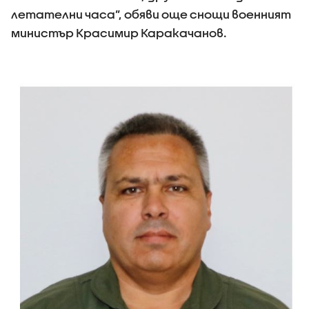
летателни часа”, обяви още снощи военният
министър Красимир Каракачанов.