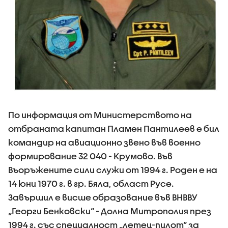
По информация от Министерството на
отбраната капитан Пламен Пантилеев е бил
командир на авиационно звено във военно
формирование 32 040 - Крумово. Във
Въоръжените сили служи от 1994 г. Роден е на
14 юни 1970 г. в гр. Бяла, област Русе.
Завършил е висше образование във ВНВВУ
„Георги Бенковски“ - Долна Митрополия през
1994 г. със специалност „летец-пилот“ за