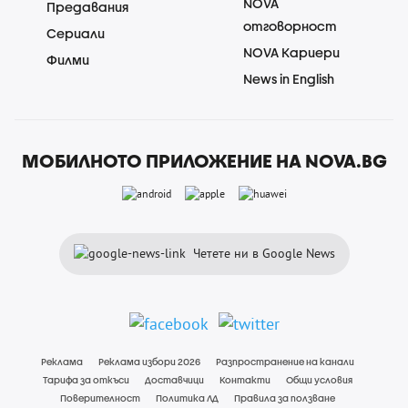
NOVA
Предавания
отговорност
Сериали
NOVA Кариери
Филми
News in English
МОБИЛНОТО ПРИЛОЖЕНИЕ НА NOVA.BG
Четете ни в Google News
Реклама
Реклама избори 2026
Разпространение на канали
Тарифа за откъси
Доставчици
Контакти
Общи условия
Поверителност
Политика ЛД
Правила за ползване