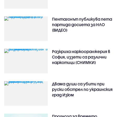
Пентагонът публикува пета
партида досиета за НЛО
(ВИДЕО)
Разкриха наркооранжерия в
София, иззети са различни
наркотици (СНИМКИ)
Двама души са убити при
руски обстрeл по украинския
град Изюм
Прогноза за времето