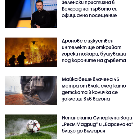
Зеленски пристигна в
Белград на първото си
официално посещение
Дронове с изкуствен
интелект ще откриват
горски пожари, бушуващи
под короните на дървета
Майка беше влачена 45
метра от влак, след като
детската ѝ количка се
заклещи във вагона
Испанската Суперкупа води
„Реал Мадрид“ и „Барселона“
близо до България