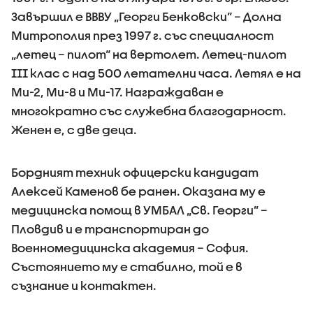
Завършил е ВВВУ „Георги Бенковски“ – Долна
Митрополия през 1997 г. със специалност
„летец – пилот“ на вертолет. Летец-пилот
ІІІ клас с над 500 летателни часа. Летял е на
Ми-2, Ми-8 и Ми-17. Награждаван е
многократно със служебна благодарност.
Женен е, с две деца.
Бордният техник офицерски кандидат
Алексей Каменов бе ранен. Оказана му е
медицинска помощ в УМБАЛ „Св. Георги” –
Пловдив и е транспортиран до
Военномедицинска академия – София.
Състоянието му е стабилно, той е в
съзнание и контактен.