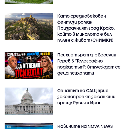
Като средновековен
фентъзи роман:
Призрачният град Крако,
който в миналото е бил
пълен с живот (СНИМКИ)
Психиатърът д-р Веселин
Герев в "Телеграфно
подкастът": Отглеждат се
деца психопати
Сенатът на САЩ прие
законопроект за санкции
срещу Русия и Иран
Новините на NOVA NEWS