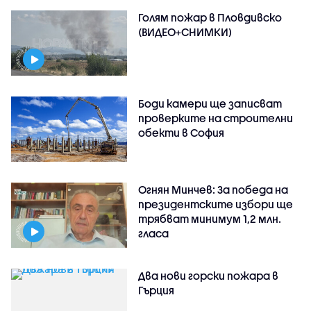
Голям пожар в Пловдивско
(ВИДЕО+СНИМКИ)
Боди камери ще записват
проверките на строителни
обекти в София
Огнян Минчев: За победа на
президентските избори ще
трябват минимум 1,2 млн.
гласа
Два нови горски пожара в
Гърция