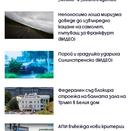
Непоносимо лоша миризма
доведе до извънредно
кацане на самолет,
пътуващ за Франкфурт
(ВИДЕО)
Порой и градушка удариха
Силинстренско (ВИДЕО)
Федерален съд блокира
строежа на балната зала на
Тръмп в Белия дом
АПИ въвежда нови критерии