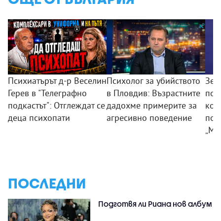
Психиатърът д-р Веселин
Психолог за убийството
Зем
Герев в "Телеграфно
в Пловдив: Възрастните
пои
подкастът": Отглеждат се
дадохме примерите за
ком
деца психопати
агресивно поведение
под
„Мл
ПОСЛЕДНИ
Подготвя ли Риана нов албум