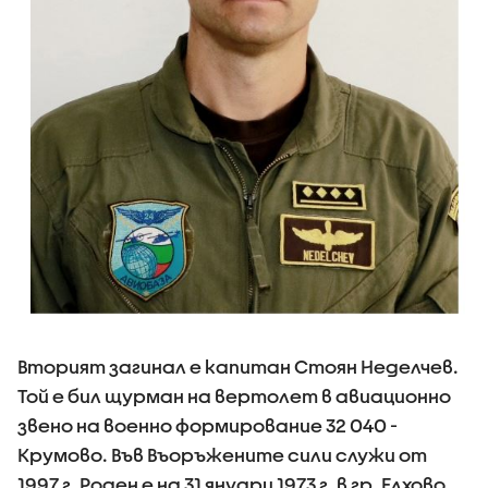
Вторият загинал е капитан Стоян Неделчев.
Той е бил щурман на вертолет в авиационно
звено на военно формирование 32 040 -
Крумово. Във Въоръжените сили служи от
1997 г. Роден е на 31 януари 1973 г. в гр. Елхово.