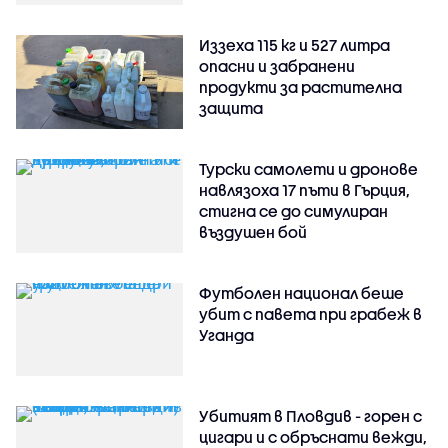
Иззеха 115 кг и 527 литра
опасни и забранени
продукти за растителна
защита
Турски самолети и дронове
навлязоха 17 пъти в Гърция,
стигна се до симулиран
въздушен бой
Футболен национал беше
убит с павета при грабеж в
Уганда
Убитият в Пловдив - горен с
цигари и с обръснати вежди,