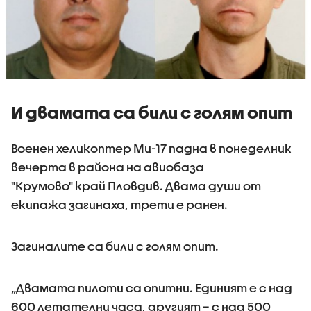
И двамата са били с голям опит
Военен хеликоптер Ми-17 падна в понеделник
вечерта в района на авиобаза
"Крумово" край Пловдив. Двама души от
екипажа загинаха, трети е ранен.
Загиналите са били с голям опит.
„Двамата пилоти са опитни. Единият е с над
600 летателни часа, другият – с над 500