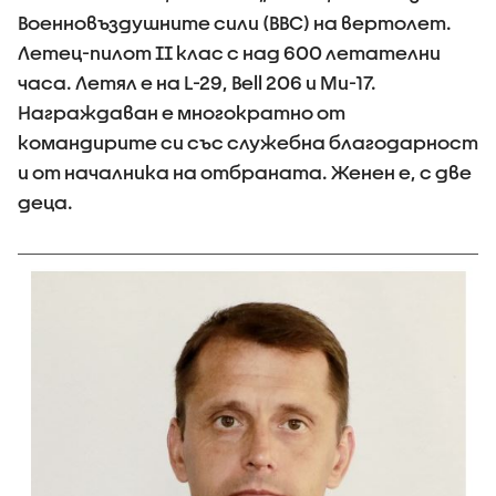
Военновъздушните сили (ВВС) на вертолет.
Летец-пилот ІІ клас с над 600 летателни
часа. Летял е на L-29, Bell 206 и Ми-17.
Награждаван е многократно от
командирите си със служебна благодарност
и от началника на отбраната. Женен е, с две
деца.