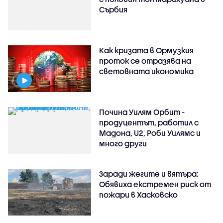
Сърбия
Как кризата в Ормузкия
проток се отразява на
световната икономика
Почина Уилям Орбит -
продуцентът, работил с
Мадона, U2, Роби Уилямс и
много други
Заради жегите и вятъра:
Обявиха екстремен риск от
пожари в Хасковско