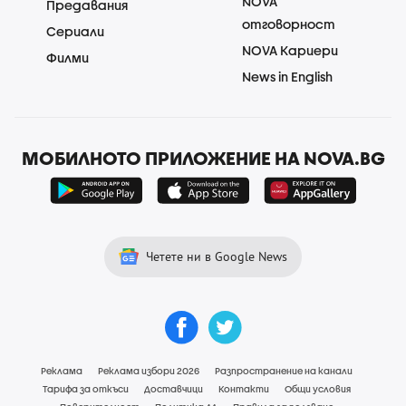
NOVA
Предавания
отговорност
Сериали
NOVA Кариери
Филми
News in English
МОБИЛНОТО ПРИЛОЖЕНИЕ НА NOVA.BG
Четете ни в Google News
Реклама
Реклама избори 2026
Разпространение на канали
Тарифа за откъси
Доставчици
Контакти
Общи условия