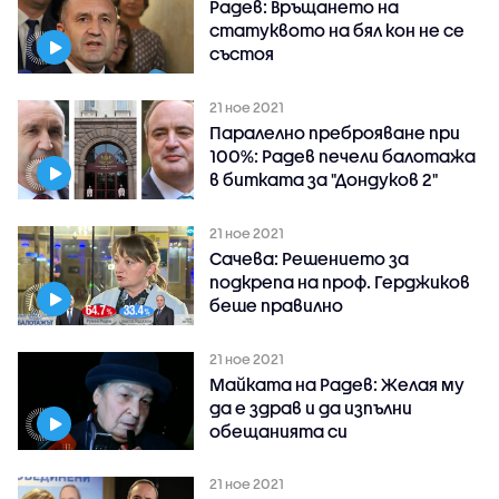
Радев: Връщането на
статуквото на бял кон не се
състоя
21 ное 2021
Паралелно преброяване при
100%: Радев печели балотажа
в битката за "Дондуков 2"
21 ное 2021
Сачева: Решението за
подкрепа на проф. Герджиков
беше правилно
21 ное 2021
Майката на Радев: Желая му
да е здрав и да изпълни
обещанията си
21 ное 2021