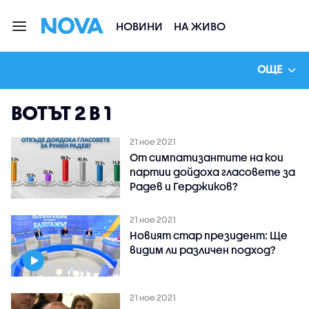
НОВИНИ
НА ЖИВО
ОЩЕ
ВОТЪТ 2 В 1
21 ное 2021
От симпатизантите на кои
партии дойдоха гласовете за
Радев и Герджиков?
21 ное 2021
Новият стар президент: Ще
видим ли различен подход?
21 ное 2021