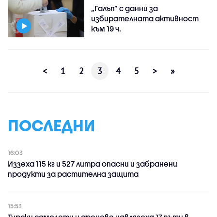
„Галъп” с данни за
избирателната активност
към 19 ч.
<
1
2
3
4
5
>
»
ПОСЛЕДНИ
16:03
Иззеха 115 кг и 527 литра опасни и забранени
продукти за растителна защита
15:53
Турски самолети и дронове навлязоха 17 пъти в