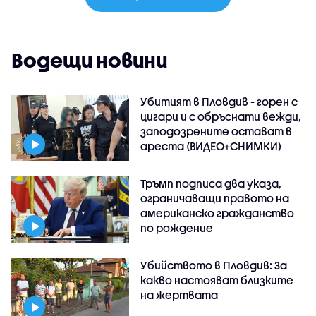
Водещи новини
Убитият в Пловдив - горен с
цигари и с обръснати вежди,
заподозрените остават в
ареста (ВИДЕО+СНИМКИ)
Тръмп подписа два указа,
ограничаващи правото на
американско гражданство
по рождение
Убийството в Пловдив: За
какво настояват близките
на жертвата