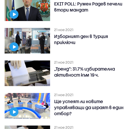
EXIT POLL: Румен Радев печели
втори мандат
21 ное 2021
Изборният ден в Турция
приключи
21 ное 2021
„Тренд”: 31.7% избирателна
активност към 19 ч.
21 ное 2021
Ще успеят ли новите
управляващи да играят в един
отбор?
21 ное 2021