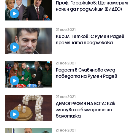
Проф. Герджиков: Ще намерим
начин да продължим (ВИДЕО)
21 ное 2021
Кирил Петков: С Румен Радев
промяната продължава
21 ное 2021
Радост в Славяново след
победата на Румен Радев
21 ное 2021
ДЕМОГРАФИЯ НА ВОТА: Как
гласуваха българите на
балотажа
21 ное 2021