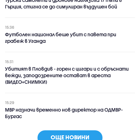
Гърция, стигна се до симулиран въздушен бой
15:36
Футболен национал беше убит с павета при
грабеж в Уганда
15:31
Убитият в Пловдив - горен с цигари и с обръснати
вежди, заподозрените остават в ареста
(ВИДЕО+СНИМКИ)
15:29
МВР назначи временно нов директор на ОДМВР-
Бургас
ОЩЕ НОВИНИ