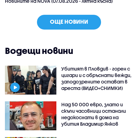
Новините на NOVA (07.08.2026 - лятна късна)
ОЩЕ НОВИНИ
Водещи новини
Убитият в Пловдив - горен с
цигари и с обръснати вежди,
заподозрените остават в
ареста (ВИДЕО+СНИМКИ)
Над 50 000 евро, злато и
скъпи часовници останали
недокоснати в дома на
убития Владимир Янков