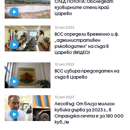
СЛЕД ПОТОПА: Обследват
язовирните стени край
Царево
12 сеп 2023
ВСС определи временно и.ф.
„административен
ръководител“ на съда в
Царево (ВИДЕО)
12 сеп 2023
ВСС избира председател на
съда в Царево
12 сеп 2023
Лесовъд: От близо милион
кубика дърва за 2023 г., в
Странджа сечта е за 180 000
куб./м