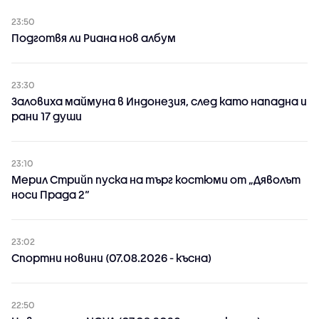
23:50
Подготвя ли Риана нов албум
23:30
Заловиха маймуна в Индонезия, след като нападна и
рани 17 души
23:10
Мерил Стрийп пуска на търг костюми от „Дяволът
носи Прада 2“
23:02
Спортни новини (07.08.2026 - късна)
22:50