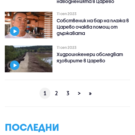
наводненията в Царево
11 сеп 2023
Собственик на бар на плажа в
Царево очаква помощ от
държавата
11 сеп 2023
Хидроинженери обследват
язовирите в Царево
1
2
3
>
»
ПОСЛЕДНИ