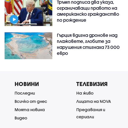
Тръмп подписа два указа,
ограничаващи правото на
американско гражданство
по рождение
Гърция вдигна дронове над
плажовете, глобите за
нарушения стигнаха 73 000
евро
НОВИНИ
ТЕЛЕВИЗИЯ
Последни
На живо
Всичко от днес
Лицата на NOVA
Моята новина
Предавания и
сериали
Видео