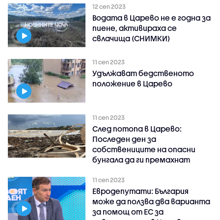
12 сеп 2023
Водата в Царево не е годна за
пиене, активираха се
свлачища (СНИМКИ)
11 сеп 2023
Удължават бедственото
положение в Царево
11 сеп 2023
След потопа в Царево:
Последен ден за
собствениците на опасни
бунгала да ги премахнат
11 сеп 2023
Евродепутати: България
може да ползва два варианта
за помощ от ЕС за