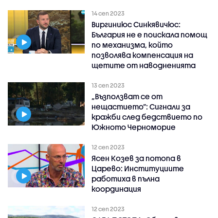
14 сеп 2023
Виргиниюс Синкявичюс:
България не е поискала помощ
по механизма, който
позволява компенсация на
щетите от наводненията
13 сеп 2023
„Възползват се от
нещастието”: Сигнали за
кражби след бедствието по
Южното Черноморие
12 сеп 2023
Ясен Козев за потопа в
Царево: Институциите
работиха в пълна
координация
12 сеп 2023