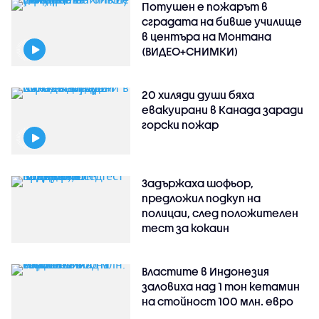
Потушен е пожарът в
сградата на бивше училище
в центъра на Монтана
(ВИДЕО+СНИМКИ)
20 хиляди души бяха
евакуирани в Канада заради
горски пожар
Задържаха шофьор,
предложил подкуп на
полицаи, след положителен
тест за кокаин
Властите в Индонезия
заловиха над 1 тон кетамин
на стойност 100 млн. евро