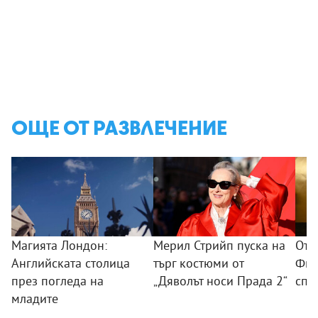
ОЩЕ ОТ РАЗВЛЕЧЕНИЕ
Магията Лондон:
Мерил Стрийп пуска на
От 
Английската столица
търг костюми от
Фил
през погледа на
„Дяволът носи Прада 2“
спо
младите