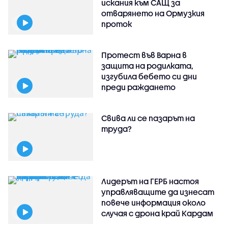
искания към САЩ за
отварянето на Ормузкия
проток
Протест във Варна в
защита на родилката,
изгубила бебето си дни
преди раждането
Свива ли се пазарът на
труда?
Лидерът на ГЕРБ настоя
управляващите да изнесат
повече информация около
случая с дрона край Кардам