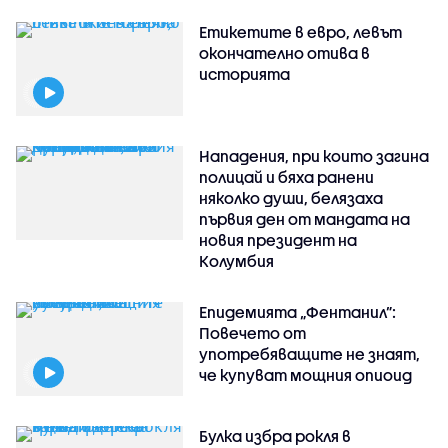
Етикетите в евро, левът
окончателно отива в
историята
Нападения, при които загина
полицай и бяха ранени
няколко души, белязаха
първия ден от мандата на
новия президент на
Колумбия
Епидемията „Фентанил”:
Повечето от
употребяващите не знаят,
че купуват мощния опиоид
Булка избра рокля в