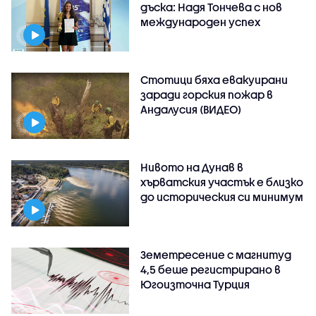
дъска: Надя Тончева с нов
международен успех
Стотици бяха евакуирани
заради горския пожар в
Андалусия (ВИДЕО)
Нивото на Дунав в
хърватския участък е близко
до историческия си минимум
Земетресение с магнитуд
4,5 беше регистрирано в
Югоизточна Турция