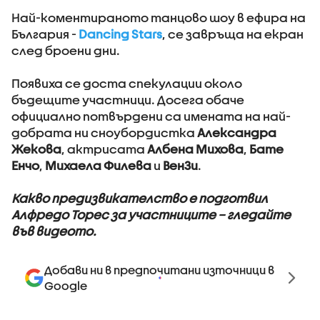
Най-коментираното танцово шоу в ефира на
България -
Dancing Stars
, се завръща на екран
след броени дни.
Появиха се доста спекулации около
бъдещите участници. Досега обаче
официално потвърдени са имената на най-
добрата ни сноубордистка
Александра
Жекова
, актрисата
Албена Михова
,
Бате
Енчо
,
Михаела Филева
и
ВенЗи
.
Какво предизвикателство е подготвил
Алфредо Торес за участниците – гледайте
във видеото.
Добави ни в предпочитани източници в
Google