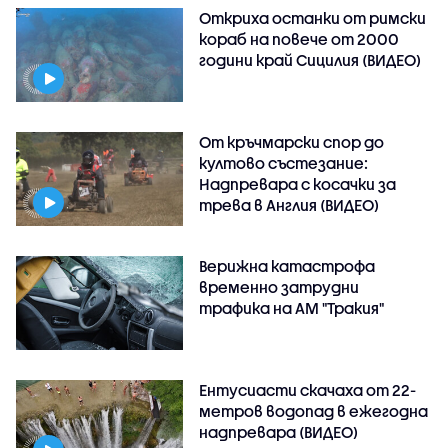
Откриха останки от римски
кораб на повече от 2000
години край Сицилия (ВИДЕО)
От кръчмарски спор до
култово състезание:
Надпревара с косачки за
трева в Англия (ВИДЕО)
Верижна катастрофа
временно затрудни
трафика на АМ "Тракия"
Ентусиасти скачаха от 22-
метров водопад в ежегодна
надпревара (ВИДЕО)