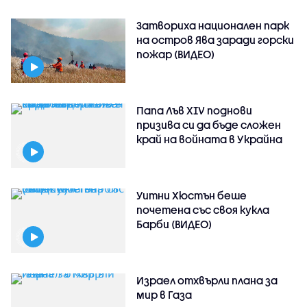
Затвориха национален парк
на остров Ява заради горски
пожар (ВИДЕО)
Папа Лъв XIV поднови
призива си да бъде сложен
край на войната в Украйна
Уитни Хюстън беше
почетена със своя кукла
Барби (ВИДЕО)
Израел отхвърли плана за
мир в Газа