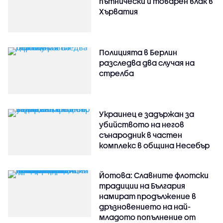
пътнически и товарен влак в
Хърватия
Полицията в Берлин
разследва два случая на
стрелба
Украинец е задържан за
убийството на негов
сънародник в частен
комплекс в община Несебър
Йотова: Славните флотски
традиции на България
намират продължение в
дръзновението на най-
младото попълнение от