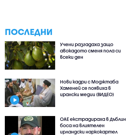
ПОСЛЕДНИ
Учени разгадаха защо
авокадото сменя пола си
всеки ден
Нови кадри с Моджтаба
Хаменей се появиха в
ирански медии (ВИДЕО)
ОАЕ екстрадираха в Дъблин
боса на влиятелен
ирландски наркокартел