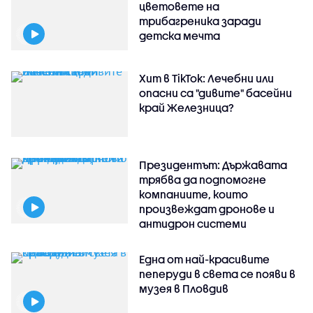
цветовете на
трибагреника заради
детска мечта
Хит в TikTok: Лечебни или
опасни са "дивите" басейни
край Железница?
Президентът: Държавата
трябва да подпомогне
компаниите, които
произвеждат дронове и
антидрон системи
Една от най-красивите
пеперуди в света се появи в
музея в Пловдив