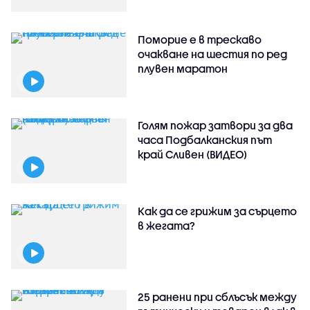
Поморие е в трескаво
очакване на шестия по ред
плувен маратон
Голям пожар затвори за два
часа Подбалканския път
край Сливен (ВИДЕО)
Как да се грижим за сърцето
в жегата?
25 ранени при сблъсък между