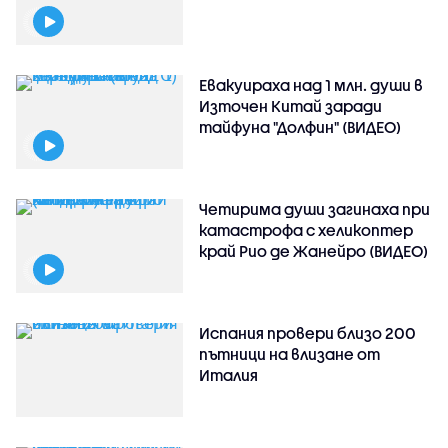
Евакуираха над 1 млн. души в
Източен Китай заради
тайфуна "Долфин" (ВИДЕО)
Четирима души загинаха при
катастрофа с хеликоптер
край Рио де Жанейро (ВИДЕО)
Испания провери близо 200
пътници на влизане от
Италия