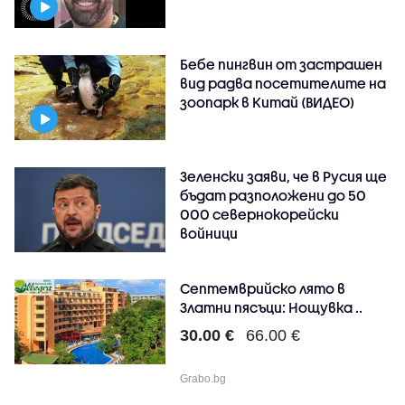
Бебе пингвин от застрашен
вид радва посетителите на
зоопарк в Китай (ВИДЕО)
Зеленски заяви, че в Русия ще
бъдат разположени до 50
000 севернокорейски
войници
Септемврийско лято в
Златни пясъци: Нощувка ..
30.00 €
66.00 €
Grabo.bg