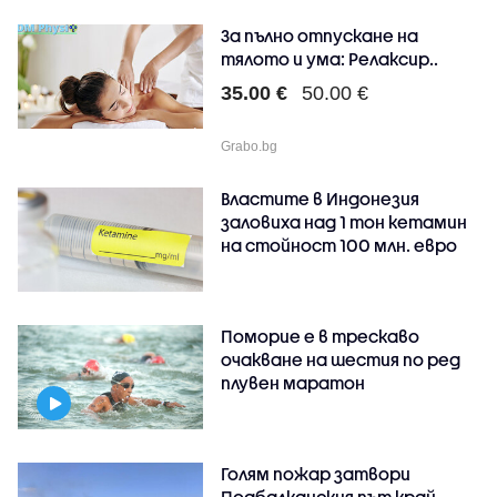
За пълно отпускане на
тялото и ума: Релаксир..
35.00 €
50.00 €
Grabo.bg
Властите в Индонезия
заловиха над 1 тон кетамин
на стойност 100 млн. евро
Поморие е в трескаво
очакване на шестия по ред
плувен маратон
Голям пожар затвори
Подбалканския път край