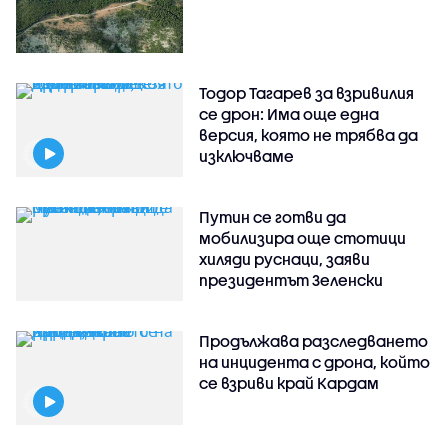
Тодор Тагарев за взривилия
се дрон: Има още една
версия, която не трябва да
изключваме
Путин се готви да
мобилизира още стотици
хиляди руснаци, заяви
президентът Зеленски
Продължава разследването
на инцидента с дрона, който
се взриви край Кардам