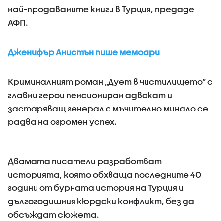
най-продаваните книги в Турция, предаде
АФП.
Дженифър Анистън пише мемоари
Криминалният роман „Дует в чистилището“ с
главни герои пенсиониран адвокат и
застаряващ генерал с мъчително минало се
радва на огромен успех.
Двамата писатели разработват
историята, която обхваща последните 40
години от бурната история на Турция и
дългогодишния кюрдски конфликт, без да
обсъждат сюжета.