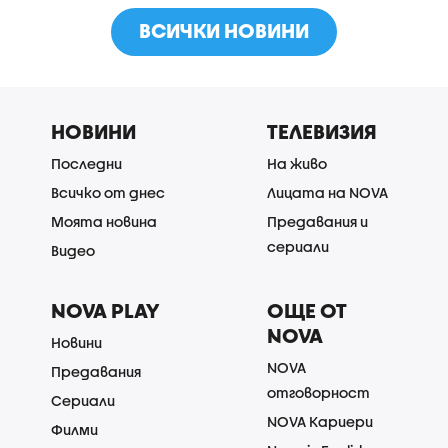
ВСИЧКИ НОВИНИ
НОВИНИ
ТЕЛЕВИЗИЯ
Последни
На живо
Всичко от днес
Лицата на NOVA
Моята новина
Предавания и
сериали
Видео
NOVA PLAY
ОЩЕ ОТ
NOVA
Новини
NOVA
Предавания
отговорност
Сериали
NOVA Кариери
Филми