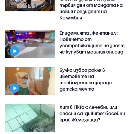
първия ден от мандата на
новия президент на
Колумбия
Епидемията „Фентанил”:
Повечето от
употребяващите не знаят,
че купуват мощния опиоид
Булка избра рокля в
цветовете на
трибагреника заради
детска мечта
Хит в TikTok: Лечебни или
опасни са "дивите" басейни
край Железница?