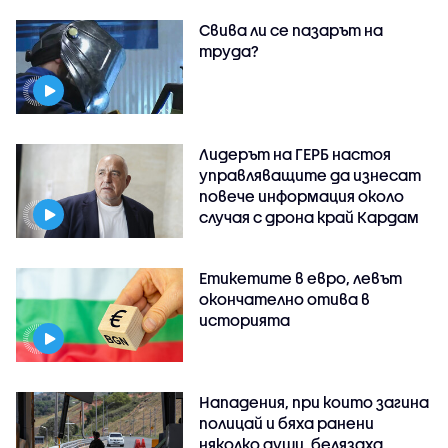
Свива ли се пазарът на
труда?
Лидерът на ГЕРБ настоя
управляващите да изнесат
повече информация около
случая с дрона край Кардам
Етикетите в евро, левът
окончателно отива в
историята
Нападения, при които загина
полицай и бяха ранени
няколко души, белязаха