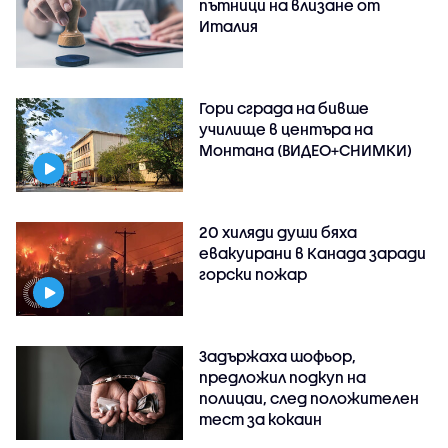
пътници на влизане от
Италия
Гори сграда на бивше
училище в центъра на
Монтана (ВИДЕО+СНИМКИ)
20 хиляди души бяха
евакуирани в Канада заради
горски пожар
Задържаха шофьор,
предложил подкуп на
полицаи, след положителен
тест за кокаин