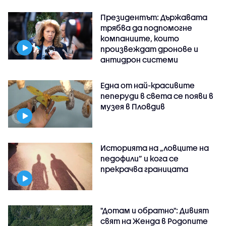
Президентът: Държавата
трябва да подпомогне
компаниите, които
произвеждат дронове и
антидрон системи
Една от най-красивите
пеперуди в света се появи в
музея в Пловдив
Историята на „ловците на
педофили” и кога се
прекрачва границата
"Дотам и обратно": Дивият
свят на Женда в Родопите