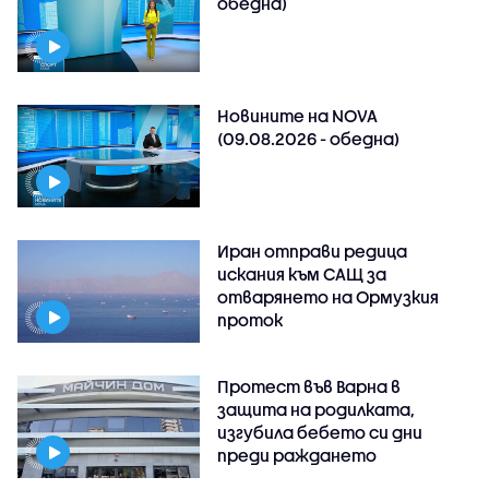
обедна)
Новините на NOVA
(09.08.2026 - обедна)
Иран отправи редица
искания към САЩ за
отварянето на Ормузкия
проток
Протест във Варна в
защита на родилката,
изгубила бебето си дни
преди раждането