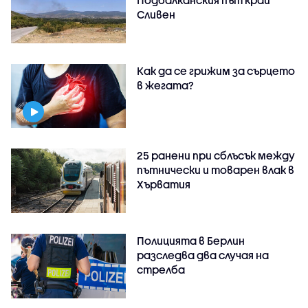
Сливен
Как да се грижим за сърцето
в жегата?
25 ранени при сблъсък между
пътнически и товарен влак в
Хърватия
Полицията в Берлин
разследва два случая на
стрелба