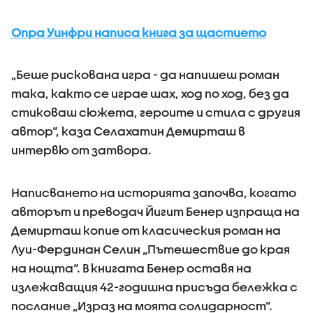
Опра Уинфри написа книга за щастието
„Беше рискована игра - да напишеш роман
така, както се играе шах, ход по ход, без да
стиковаш сюжета, героите и стила с другия
автор“, каза Селахатин Демирташ в
интервю от затвора.
Написването на историята започва, когато
авторът и преводач Йигит Бенер изпраща на
Демирташ копие от класическия роман на
Луи-Фердинан Селин „Пътешествие до края
на нощта“. В книгата Бенер оставя на
излежаващия 42-годишна присъда бележка с
послание „Израз на моята солидарност“.