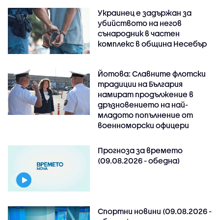
Украинец е задържан за
убийството на негов
сънародник в частен
комплекс в община Несебър
Йотова: Славните флотски
традиции на България
намират продължение в
дръзновението на най-
младото попълнение от
военноморски офицери
Прогноза за времето
(09.08.2026 - обедна)
Спортни новини (09.08.2026 -