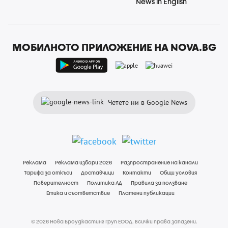
News in English
МОБИЛНОТО ПРИЛОЖЕНИЕ НА NOVA.BG
Четете ни в Google News
Реклама
Реклама избори 2026
Разпространение на канали
Тарифа за откъси
Доставчици
Контакти
Общи условия
Поверителност
Политика ЛД
Правила за ползване
Етика и съответствие
Платени публикации
© 2026 Нова Броудкастинг Груп ЕООД. Всички права запазени.