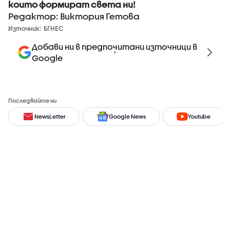
които формират света ни!
Редактор: Виктория Гетова
Източник:
БГНЕС
Добави ни в предпочитани източници в
Google
Последвайте ни
NewsLetter
Google News
Youtube