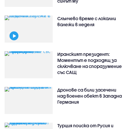
синът му
Слънчево време с локални
валежи в неделя
Иранският президент:
Моментът е подходящ за
сключване на споразумение
със САЩ
Дронове са били засечени
над военен обект в Западна
Германия
Турция поиска от Русия и