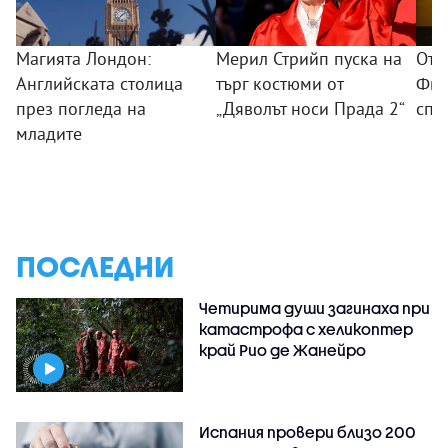
Магията Лондон:
Мерил Стрийп пуска на
От 
Английската столица
търг костюми от
Фил
през погледа на
„Дяволът носи Прада 2“
спо
младите
ПОСЛЕДНИ
Четирима души загинаха при
катастрофа с хеликоптер
край Рио де Жанейро
Испания провери близо 200