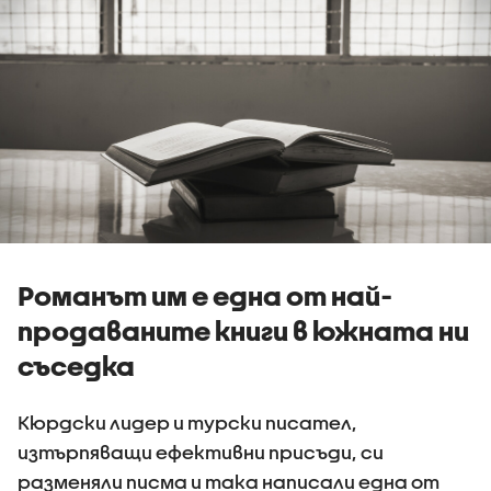
Романът им е една от най-
продаваните книги в южната ни
съседка
Кюрдски лидер и турски писател,
изтърпяващи ефективни присъди, си
разменяли писма и така написали една от