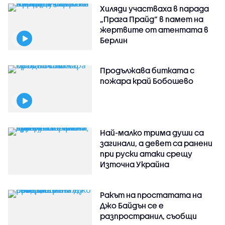
Хиляди участваха в парада
„Прага Прайд“ в памет на
жертвите от атентата в
Берлин
Продължава битката с
пожара край Бобошево
Най-малко трима души са
загинали, а девет са ранени
при руски атаки срещу
Източна Украйна
Ракът на простатата на
Джо Байдън се е
разпространил, съобщи