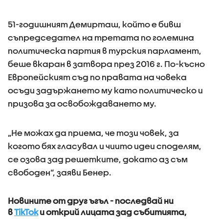
51-годишният Демирташ, който е бивш
съпредседател на третата по големина
политическа партия в турския парламент,
беше вкаран в затвора през 2016 г. По-късно
Европейският съд по правата на човека
осъди задържането му като политическо и
призова за освобождаването му.
„Не можах да приема, че този човек, за
когото бях гласувал и чиито идеи споделям,
се озова зад решетките, докато аз съм
свободен“, заяви Бенер.
Новините от друг ъгъл - последвай ни
в
TikTok
и открий лицата зад събитията,