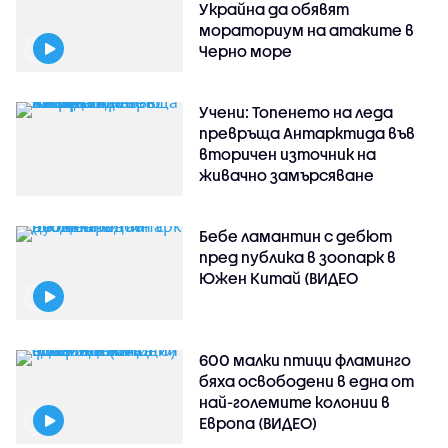
Украйна да обявят
мораториум на атаките в
Черно море
Учени: Топенето на леда
превръща Антарктида във
вторичен източник на
живачно замърсяване
Бебе ламантин с дебют
пред публика в зоопарк в
Южен Китай (ВИДЕО
600 малки птици фламинго
бяха освободени в една от
най-големите колонии в
Европа (ВИДЕО)