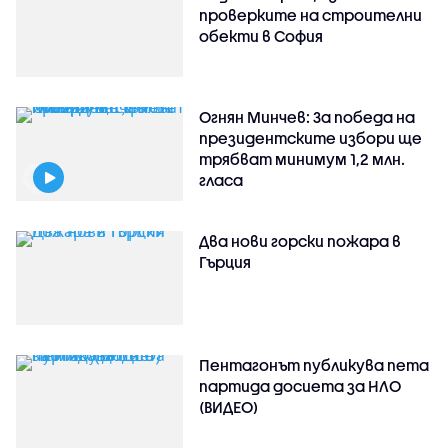
проверките на строителни
обекти в София
Огнян Минчев: За победа на
президентските избори ще
трябват минимум 1,2 млн.
гласа
Два нови горски пожара в
Гърция
Пентагонът публикува пета
партида досиета за НЛО
(ВИДЕО)