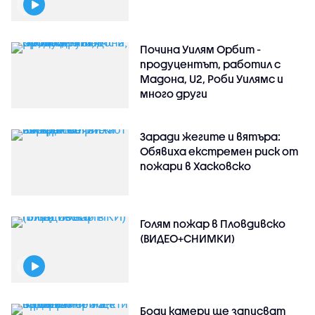
Почина Уилям Орбит -
продуцентът, работил с
Мадона, U2, Роби Уилямс и
много други
Заради жегите и вятъра:
Обявиха екстремен риск от
пожари в Хасковско
Голям пожар в Пловдивско
(ВИДЕО+СНИМКИ)
Боди камери ще записват