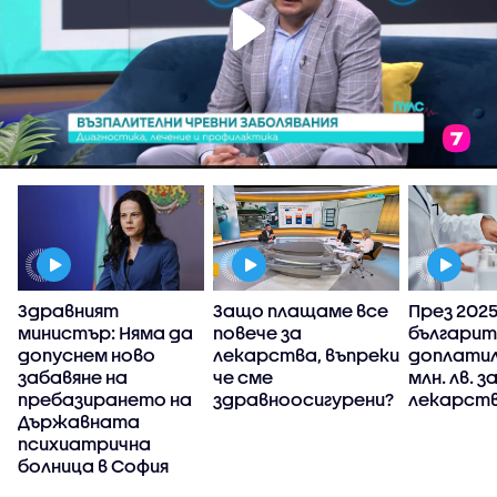
Здравният
Защо плащаме все
През 2025 
министър: Няма да
повече за
българит
у
допуснем ново
лекарства, въпреки
доплатил
забавяне на
че сме
млн. лв. з
пребазирането на
здравноосигурени?
лекарств
Държавната
психиатрична
болница в София