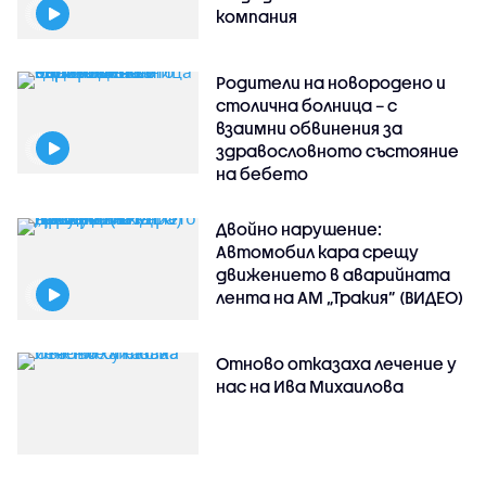
компания
Родители на новородено и
столична болница – с
взаимни обвинения за
здравословното състояние
на бебето
Двойно нарушение:
Автомобил кара срещу
движението в аварийната
лента на АМ „Тракия” (ВИДЕО)
Отново отказаха лечение у
нас на Ива Михаилова