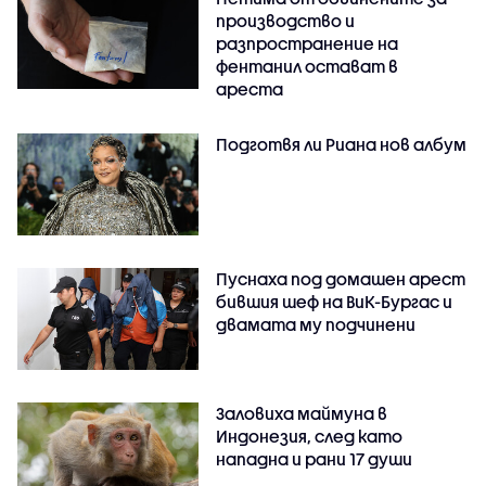
производство и
разпространение на
фентанил остават в
ареста
Подготвя ли Риана нов албум
Пуснаха под домашен арест
бившия шеф на ВиК-Бургас и
двамата му подчинени
Заловиха маймуна в
Индонезия, след като
нападна и рани 17 души