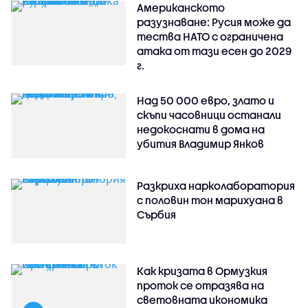
Американското
разузнаване: Русия може да
тества НАТО с ограничена
атака от тази есен до 2029
г.
Над 50 000 евро, злато и
скъпи часовници останали
недокоснати в дома на
убития Владимир Янков
Разкриха нарколаборатория
с половин тон марихуана в
Сърбия
Как кризата в Ормузкия
проток се отразява на
световната икономика