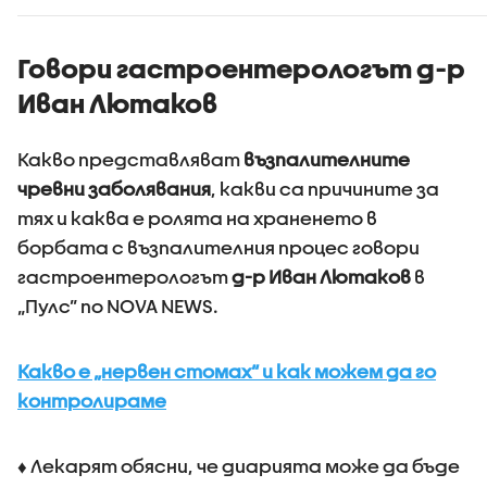
Говори гастроентерологът д-р
Иван Лютаков
Какво представляват
възпалителните
чревни заболявания
, какви са причините за
тях и каква е ролята на храненето в
борбата с възпалителния процес говори
гастроентерологът
д-р Иван Лютаков
в
„Пулс” по NOVA NEWS.
Какво е „нервен стомах“ и как можем да го
контролираме
♦ Лекарят обясни, че диарията може да бъде