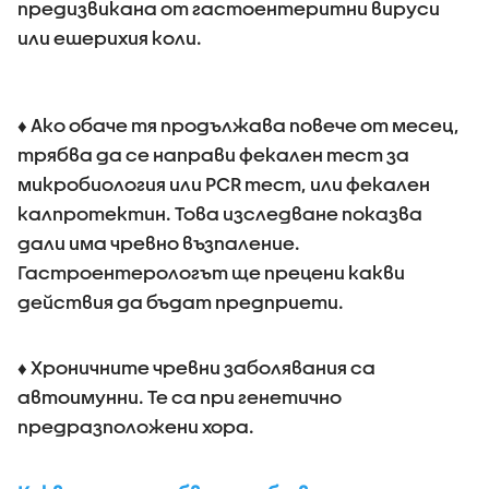
предизвикана от гастоентеритни вируси
или ешерихия коли.
♦ Ако обаче тя продължава повече от месец,
трябва да се направи фекален тест за
микробиология или PCR тест, или фекален
калпротектин. Това изследване показва
дали има чревно възпаление.
Гастроентерологът ще прецени какви
действия да бъдат предприети.
♦ Хроничните чревни заболявания са
автоимунни. Те са при генетично
предразположени хора.