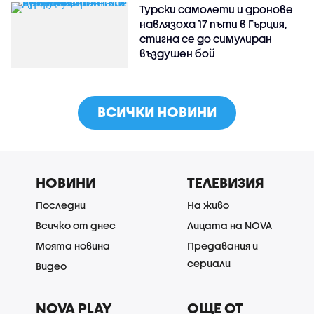
Турски самолети и дронове
навлязоха 17 пъти в Гърция,
стигна се до симулиран
въздушен бой
ВСИЧКИ НОВИНИ
НОВИНИ
ТЕЛЕВИЗИЯ
Последни
На живо
Всичко от днес
Лицата на NOVA
Моята новина
Предавания и
сериали
Видео
NOVA PLAY
ОЩЕ ОТ