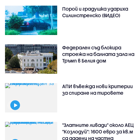
Порой и градушка удариха
Силинстренско (ВИДЕО)
Федерален съд блокира
строежа на балната зала на
Тръмп в Белия дом
АПИ въвежда нови критерии
за спиране на тировете
"Златните ливади" около АЕЦ
"Козлодуй": 1600 евро за кв.м
са дадени на частна