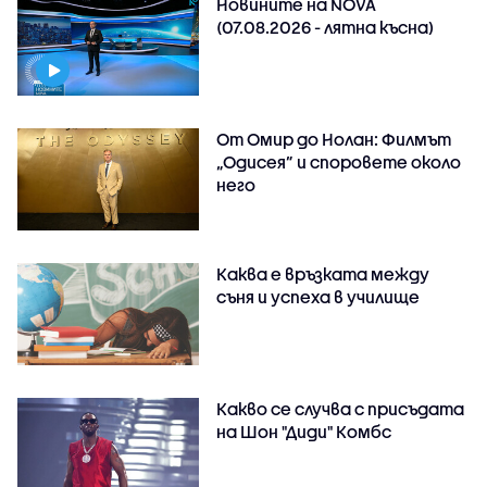
Новините на NOVA
(07.08.2026 - лятна късна)
От Омир до Нолан: Филмът
„Одисея” и споровете около
него
Каква е връзката между
съня и успеха в училище
Какво се случва с присъдата
на Шон "Диди" Комбс