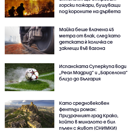
горски пожари, бушуващи
под короните на дървета
Майка беше влачена 45
метра от влак, след като
детската ѝ количка се
заклещи във вагона
Испанската Суперкупа води
„Реал Мадрид“ и „Барселона“
близо до България
Като средновековен
фентъзи роман:
Призрачният град Крако,
който в миналото е бил
пълен с живот (СНИМКИ)