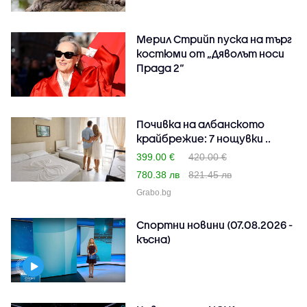
Мерил Стрийп пуска на търг
костюми от „Дяволът носи
Прада 2“
Почивка на албанското
крайбрежие: 7 нощувки ..
399.00 €
420.00 €
780.38 лв
821.45 лв
Grabo.bg
Спортни новини (07.08.2026 -
късна)