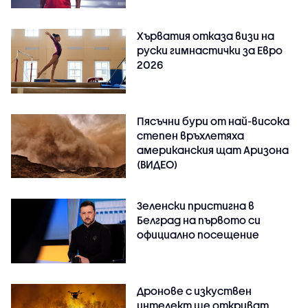
Хърватия отказа визи на
руски гимнастички за Евро
2026
Пясъчни бури от най-висока
степен връхлетяха
американския щат Аризона
(ВИДЕО)
Зеленски пристигна в
Белград на първото си
официално посещение
Дронове с изкуствен
интелект ще откриват