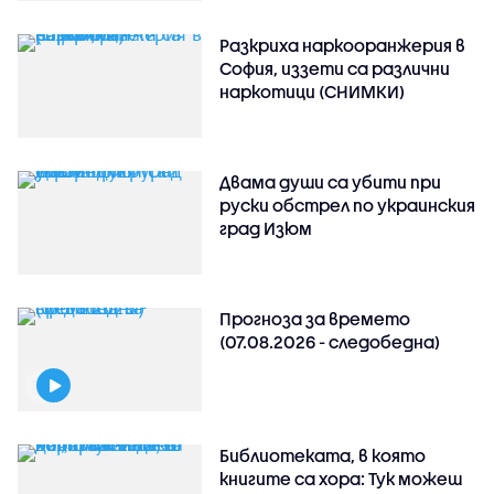
Разкриха наркооранжерия в
София, иззети са различни
наркотици (СНИМКИ)
Двама души са убити при
руски обстрeл по украинския
град Изюм
Прогноза за времето
(07.08.2026 - следобедна)
Библиотеката, в която
книгите са хора: Тук можеш