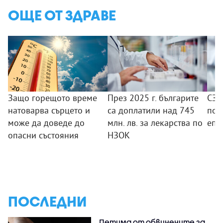
ОЩЕ ОТ ЗДРАВЕ
Защо горещото време
През 2025 г. българите
СЗО
натоварва сърцето и
са доплатили над 745
под
може да доведе до
млн. лв. за лекарства по
епи
опасни състояния
НЗОК
ПОСЛЕДНИ
Петима от обвинените за