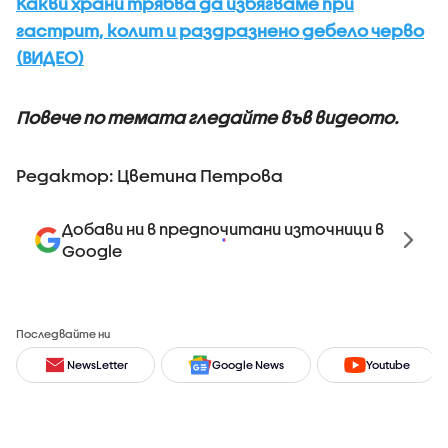
Какви храни трябва да избягваме при
гастрит, колит и раздразнено дебело черво
(ВИДЕО)
Повече по темата гледайте във видеото.
Редактор: Цветина Петрова
Добави ни в предпочитани източници в
Google
Последвайте ни
NewsLetter
Google News
Youtube