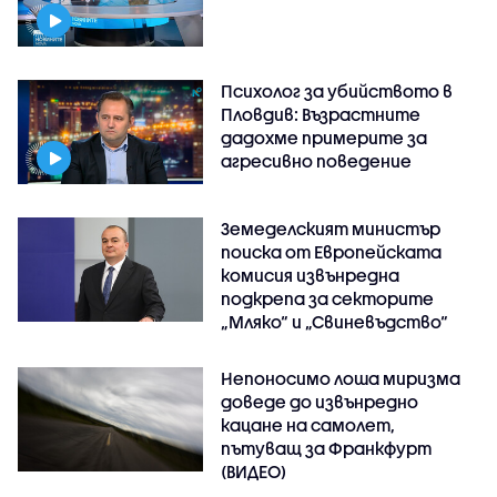
Психолог за убийството в
Пловдив: Възрастните
дадохме примерите за
агресивно поведение
Земеделският министър
поиска от Европейската
комисия извънредна
подкрепа за секторите
„Мляко“ и „Свиневъдство“
Непоносимо лоша миризма
доведе до извънредно
кацане на самолет,
пътуващ за Франкфурт
(ВИДЕО)