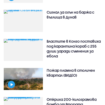
Сигнал за огън на баржа с
въглища в Дунав
Властите в Конго поставиха
под карантина кораб с 255
души заради съмнения за
ебола
Пожар пламна в столичен
квартал (ВИДЕО)
Откриха 200-килограмова
бомба от Втората