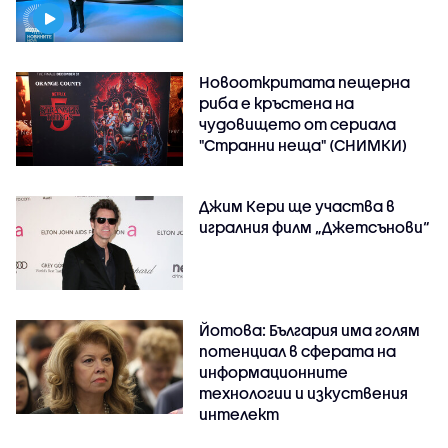
Новооткритата пещерна
риба е кръстена на
чудовището от сериала
"Странни неща" (СНИМКИ)
Джим Кери ще участва в
игралния филм „Джетсънови“
Йотова: България има голям
потенциал в сферата на
информационните
технологии и изкуствения
интелект