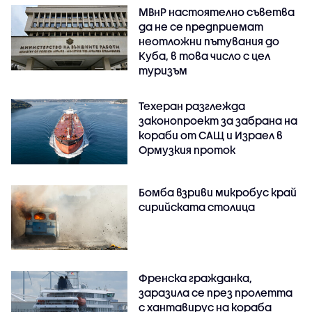
МВнР настоятелно съветва
да не се предприемат
неотложни пътувания до
Куба, в това число с цел
туризъм
Техеран разглежда
законопроект за забрана на
кораби от САЩ и Израел в
Ормузкия проток
Бомба взриви микробус край
сирийската столица
Френска гражданка,
заразила се през пролетта
с хантавирус на кораба