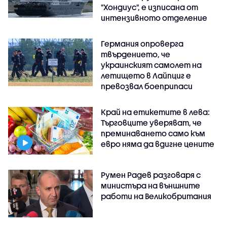
"Хондиус", е изписана от
интензивното отделение
Германия опроверга
твърдението, че
украинският самолет на
летището в Лайпциг е
превозвал боеприпаси
Край на етикетите в лева:
Търговците уверяват, че
преминаването само към
евро няма да вдигне цените
Румен Радев разговаря с
министъра на външните
работи на Великобритания