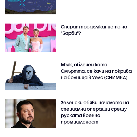
Спират продължанието на
"Барби"?
Мъж, облечен като
Смъртта, се качи на покрива
на болница в Уелс (СНИМКА)
Зеленски обяви началото на
специални операции срещу
руската военна
промишленост