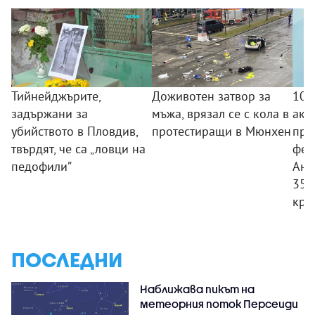
Тийнейджърите,
Доживотен затвор за
10 
задържани за
мъжа, врязал се с кола в
акц
убийството в Пловдив,
протестиращи в Мюнхен
про
твърдят, че са „ловци на
фен
педофили”
Ант
350
кри
ПОСЛЕДНИ
Наближава пикът на
метеорния поток Персеиди