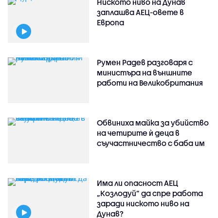
Ниското ниво на Дунав
заплашва АЕЦ-овете в
Европа
Румен Радев разговаря с
министъра на външните
работи на Великобритания
Обвиниха майка за убийство
на четирите ѝ деца в
съучастничество с баба им
Има ли опасност АЕЦ
„Козлодуй” да спре работа
заради ниското ниво на
Дунав?