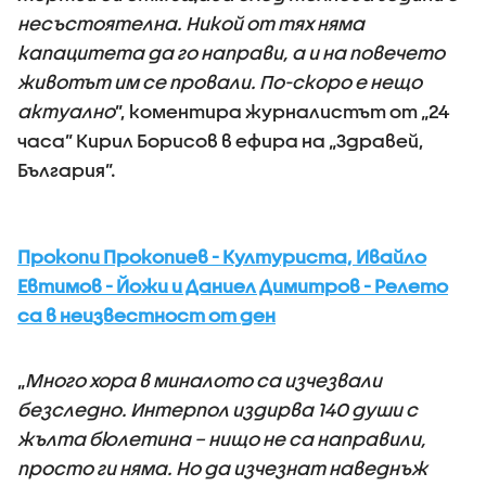
несъстоятелна. Никой от тях няма
капацитета да го направи, а и на повечето
животът им се провали. По-скоро е нещо
актуално
”, коментира журналистът от „24
часа” Кирил Борисов в ефира на „Здравей,
България”.
Прокопи Прокопиев - Културиста, Ивайло
Евтимов - Йожи и Даниел Димитров - Релето
са в неизвестност от ден
„
Много хора в миналото са изчезвали
безследно. Интерпол издирва 140 души с
жълта бюлетина – нищо не са направили,
просто ги няма. Но да изчезнат наведнъж