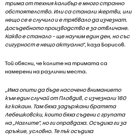
трима от техния калибър е много странно
обстоятелство. Или са станали жертви, или
нещо се е случило и е трябвало да изчезнат.
Досъдебното производство е за отвличане.
Какво е станало – ще научим един ден, но със
сигурност е нещо актуално
”, каза Борисов.
Той обясни, че колите на тримата са
намерени на различни места.
„
Има опити да бъде насочено вниманието
към един случай от Пловдив, с изчезнали 160
кг кокаин. Там бяха задържани братята
Лебешковски, които бяха съдени с групата
на „Наглите”, но ги оправдаха. Осъдиха ги за
оръжие, условно. Те пък осъдиха