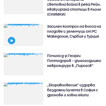
световна война в река Рейн,
евакуираха стотици в Кьолн
(СНИМКИ)
Засилен контрол на вноса на
плодове и зеленчуци от РС
Македония, Сърбия и Турция
Почина д-р Георги
Поптодоров – дългогодишен
неврохирург в „Пирогов“
„Екоравновесие“ издирва
бездомни кучета в София с
дронове и ловни екипи