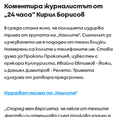
Коментира журналистът от
„24 часа” Кирил Борисов
В сряда стана ясно, че полицията издирва
трима от групата на „Наглите”. Сигналът за
изчезването им е подаден от техни близки.
Намерени са колите и телефоните им. Става
дума за Прокопи Прокопиев, известен с
прякора Културиста, Ивайло Евтимов - Йожи,
и Даниел Димитров - Релето. Тримата
излязоха от затвора предсрочно.
Издирват трима от „Наглите”
„
Според мен версията, че някоя от техните
жертви си отмъщава след толкова години е