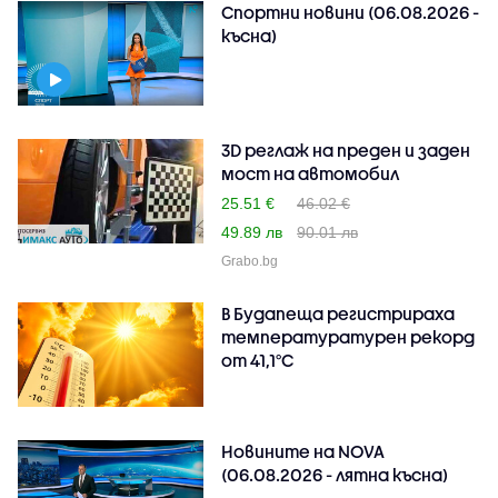
Спортни новини (06.08.2026 -
късна)
3D реглаж на преден и заден
мост на автомобил
25.51 €
46.02 €
49.89 лв
90.01 лв
Grabo.bg
В Будапеща регистрираха
температуратурен рекорд
от 41,1°C
Новините на NOVA
(06.08.2026 - лятна късна)