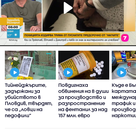
Тийнейджърите,
Повдигнаха
Къде е Бъ
н
задържани за
обвинения на 8 души
картата
убийството в
за производство и
междуна
Пловдив, твърдят,
разпространение
трафик и
че са „ловци на
на фентанил за над
производ
педофили”
157 млн. евро
наркоти