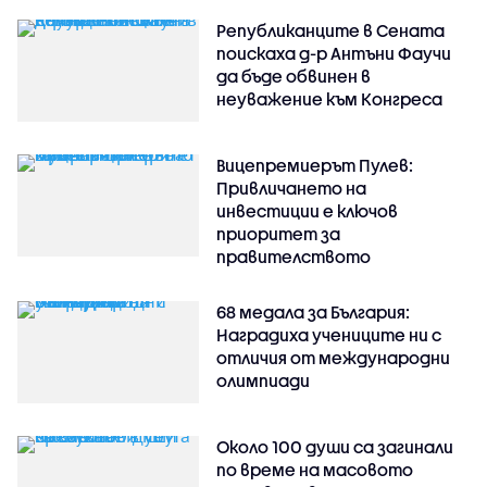
Републиканците в Сената
поискаха д-р Антъни Фаучи
да бъде обвинен в
неуважение към Конгреса
Вицепремиерът Пулев:
Привличането на
инвестиции е ключов
приоритет за
правителството
68 медала за България:
Наградиха учениците ни с
отличия от международни
олимпиади
Около 100 души са загинали
по време на масовото