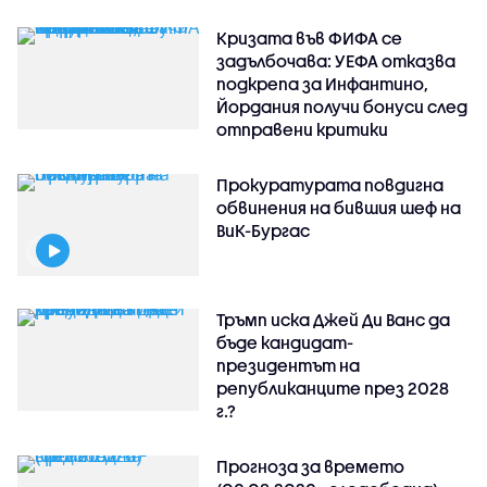
Кризата във ФИФА се
задълбочава: УЕФА отказва
подкрепа за Инфантино,
Йордания получи бонуси след
отправени критики
Прокуратурата повдигна
обвинения на бившия шеф на
ВиК-Бургас
Тръмп иска Джей Ди Ванс да
бъде кандидат-
президентът на
републиканците през 2028
г.?
Прогноза за времето