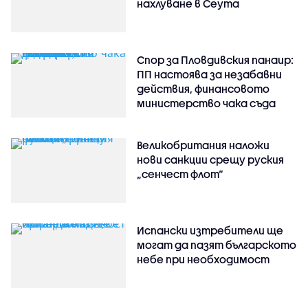
нахлуване в Сеута
Спор за Пловдивския панаир:
ПП настоява за незабавни
действия, финансовото
министерство чака съда
Великобритания наложи
нови санкции срещу руския
„сенчест флот“
Испански изтребители ще
могат да пазят българското
небе при необходимост