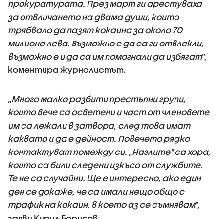
прокуратурата. През март ги арестуваха
за отвличането на двама души, които
трябвало да пазят кокаина за около 70
милиона лева. Възможно е да са ги отвлекли,
възможно е и да са им помогнали да избягат
”,
коментира журналистът.
„
Много малко разбити престъпни групи,
които вече са осветени и част от членовете
им са лежали в затвора, след това имат
каквато и да е дейност. Повечето рядко
контактуват помежду си. „Наглите" са хора,
които са били следени изкъсо от службите.
Те не са случайни. Ще е интересно, ако един
ден се докаже, че са имали нещо общо с
трафик на кокаин, в което аз се съмнявам
”,
заяви Кирил Борисов.