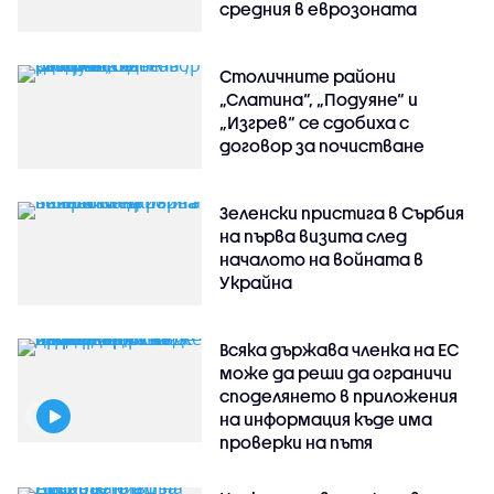
средния в еврозоната
Столичните райони
„Слатина“, „Подуяне“ и
„Изгрев“ се сдобиха с
договор за почистване
Зеленски пристига в Сърбия
на първа визита след
началото на войната в
Украйна
Всяка държава членка на ЕС
може да реши да ограничи
споделянето в приложения
на информация къде има
проверки на пътя