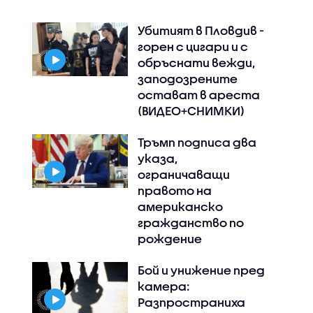
Убитият в Пловдив -
горен с цигари и с
обръснати вежди,
заподозрените
остават в ареста
(ВИДЕО+СНИМКИ)
Тръмп подписа два
указа,
ограничаващи
правото на
американско
гражданство по
рождение
Бой и унижение пред
камера:
Разпространиха