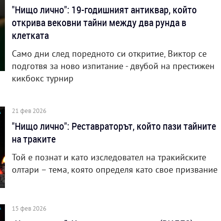
"Нищо лично": 19-годишният антиквар, който
открива вековни тайни между два рунда в
клетката
Само дни след поредното си откритие, Виктор се
подготвя за ново изпитание - двубой на престижен
кикбокс турнир
21 фев 2026
"Нищо лично": Реставраторът, който пази тайните
на траките
Той е познат и като изследовател на тракийските
олтари – тема, която определя като свое призвание
15 фев 2026