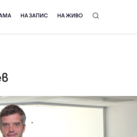
АМА
НА ЗАПИС
НА ЖИВО
ев