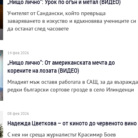
„Нищо лично”: Урок по огън и метал (ВИДЕО)
Учителят от Сандански, който превръща
заваряването в изкуство и вдъхновява учениците си
да останат след часовете
14 фев 2026
„Нищо лично”: От американската мечта до
корените на лозата (ВИДЕО)
Младият мъж оставя работата в САЩ, за да възражда
редки български сортове грозде в село Илинденци
08 фев 2026
Надежда Цветкова – от киното до червеното вино
С нея ни среща журналистът Красимир Боев