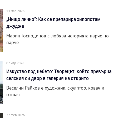
14 мар 2026
„Нищо лично”: Как се препарира хипопотам
джудже
Марин Господинов сглобява историята парче по
парче
07 мар 2026
Изкуство под небето: Творецът, който превърна
селския си двор в галерия на открито
Веселин Райков е художник, скулптор, ковач и
готвач
22 фев 2026