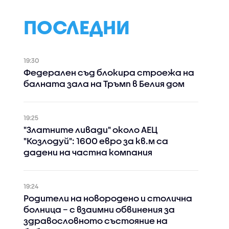
ПОСЛЕДНИ
19:30
Федерален съд блокира строежа на
балната зала на Тръмп в Белия дом
19:25
"Златните ливади" около АЕЦ
"Козлодуй": 1600 евро за кв.м са
дадени на частна компания
19:24
Родители на новородено и столична
болница – с взаимни обвинения за
здравословното състояние на