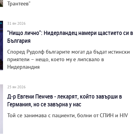
Трантеев“
31 ян 2026
"Нищо лично": Нидерландец намери щастието си в
България
Според Рудолф българите могат да бъдат истински
приятели – нещо, което му е липсвало в
Нидерландия
25 ян 2026
Д-р Евгени Пенчев - лекарят, който завърши в
Германия, но се завърна у нас
Той се занимава с пациенти, болни от СПИН и HIV