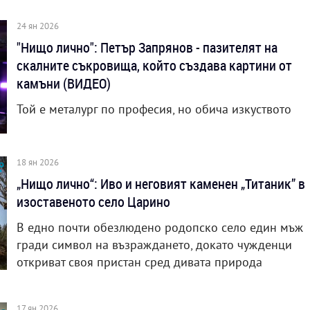
24 ян 2026
"Нищо лично": Петър Запрянов - пазителят на
скалните съкровища, който създава картини от
камъни (ВИДЕО)
Той е металург по професия, но обича изкуството
18 ян 2026
„Нищо лично“: Иво и неговият каменен „Титаник” в
изоставеното село Царино
В едно почти обезлюдено родопско село един мъж
гради символ на възраждането, докато чужденци
откриват своя пристан сред дивата природа
17 ян 2026