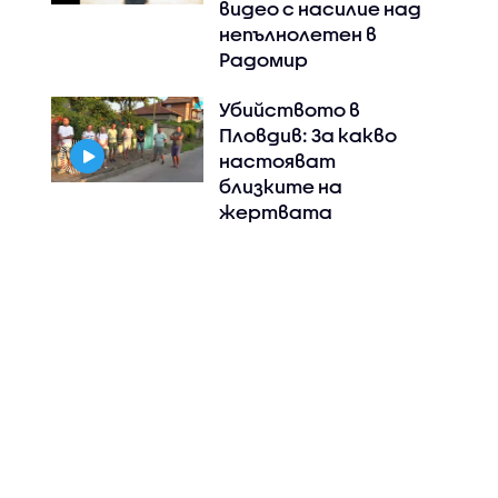
видео с насилие над
непълнолетен в
Радомир
Убийството в
Пловдив: За какво
настояват
близките на
жертвата