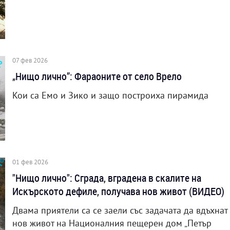
07 фев 2026
„Нищо лично”: Фараоните от село Врело
Кои са Емо и Зико и защо построиха пирамида
01 фев 2026
"Нищо лично": Сграда, вградена в скалите на
Искърското дефиле, получава нов живот (ВИДЕО)
Двама приятели са се заели със задачата да вдъхнат
нов живот на Националния пещерен дом „Петър