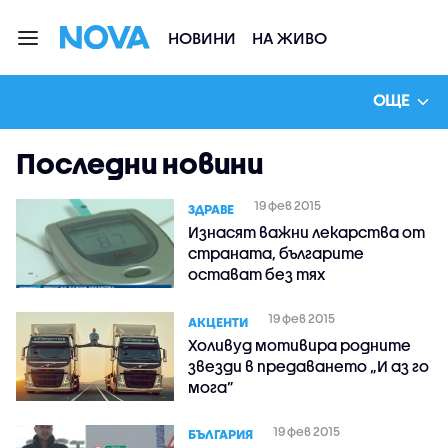
НОВИНИ
НА ЖИВО
ОЩЕ
Последни новини
19 фев 2015
ЗДРАВЕ
Изнасят важни лекарства от
страната, българите
остават без тях
19 фев 2015
АКЦЕНТИ
Холивуд мотивира родните
звезди в предаването „И аз го
мога”
19 фев 2015
БЪЛГАРИЯ