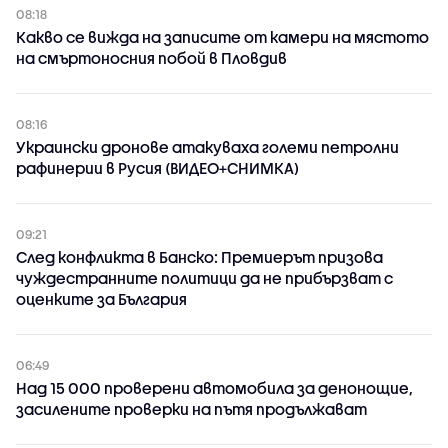
08:18
Какво се вижда на записите от камери на мястото
на смъртоносния побой в Пловдив
08:16
Украински дронове атакуваха големи петролни
рафинерии в Русия (ВИДЕО+СНИМКА)
09:21
След конфликта в Банско: Премиерът призова
чуждестранните политици да не прибързват с
оценките за България
06:49
Над 15 000 проверени автомобила за денонощие,
засилените проверки на пътя продължават