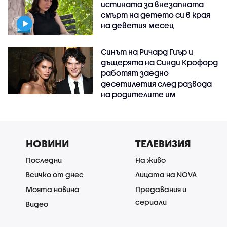
истината за внезапната
смърт на детето си в края
на деветия месец
Синът на Ричард Гиър и
дъщерята на Синди Крофорд
работят заедно
десетилетия след развода
на родителите им
НОВИНИ
ТЕЛЕВИЗИЯ
Последни
На живо
Всичко от днес
Лицата на NOVA
Моята новина
Предавания и
сериали
Видео