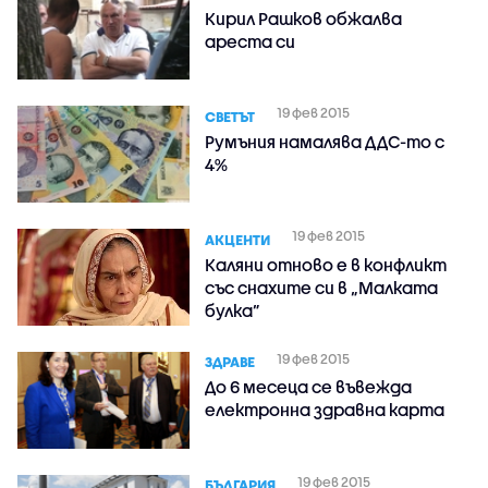
Кирил Рашков обжалва
ареста си
19 фев 2015
СВЕТЪТ
Румъния намалява ДДС-то с
4%
19 фев 2015
АКЦЕНТИ
Каляни отново е в конфликт
със снахите си в „Малката
булка”
19 фев 2015
ЗДРАВЕ
До 6 месеца се въвежда
електронна здравна карта
19 фев 2015
БЪЛГАРИЯ