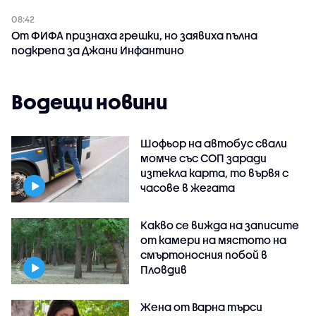
08:42
От ФИФА признаха грешки, но заявиха пълна
подкрепа за Джани Инфантино
Водещи новини
Шофьор на автобус свали
момче със СОП заради
изтекла карта, то вървя с
часове в жегата
Какво се вижда на записите
от камери на мястото на
смъртоносния побой в
Пловдив
Жена от Варна търси