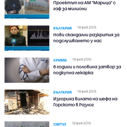
Проектът на АМ "Марица" с
гаф за милиони
19 фев 2015
БЪЛГАРИЯ
Нови скандални разкрития за
подслушването у нас
19 фев 2015
КРИМИ
6 години и половина затвор за
подкупна лекарка
19 фев 2015
БЪЛГАРИЯ
Изгориха вилата на шефа на
Горското в Разлог
19 фев 2015
СВЕТЪТ