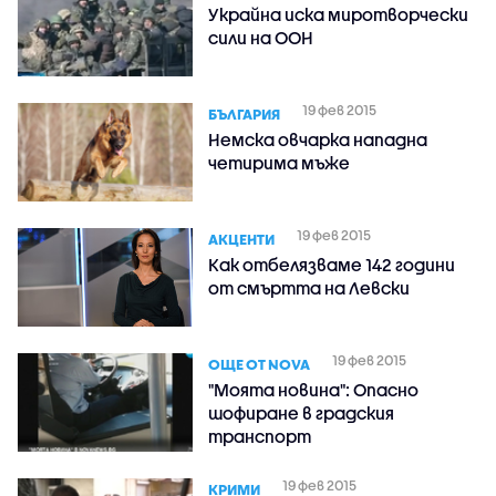
Украйна иска миротворчески
сили на ООН
19 фев 2015
БЪЛГАРИЯ
Немска овчарка нападна
четирима мъже
19 фев 2015
АКЦЕНТИ
Как отбелязваме 142 години
от смъртта на Левски
19 фев 2015
ОЩЕ ОТ NOVA
"Моята новина": Опасно
шофиране в градския
транспорт
19 фев 2015
КРИМИ