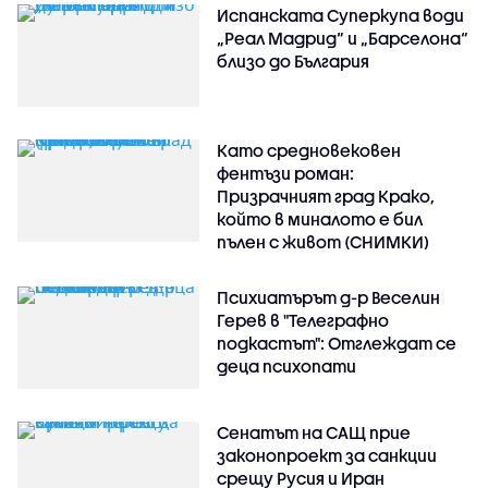
Испанската Суперкупа води
„Реал Мадрид“ и „Барселона“
близо до България
Като средновековен
фентъзи роман:
Призрачният град Крако,
който в миналото е бил
пълен с живот (СНИМКИ)
Психиатърът д-р Веселин
Герев в "Телеграфно
подкастът": Отглеждат се
деца психопати
Сенатът на САЩ прие
законопроект за санкции
срещу Русия и Иран