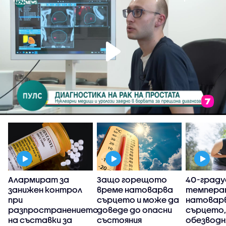
е
Алармират за
Защо горещото
40-град
занижен контрол
време натоварва
темпера
при
сърцето и може да
натовар
разпространението
доведе до опасни
сърцето,
на съставки за
състояния
обезводн