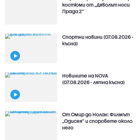
костюми от „Дяволът носи
Прада 2“
Спортни новини (07.08.2026 -
късна)
Новините на NOVA
(07.08.2026 - лятна късна)
От Омир до Нолан: Филмът
„Одисея” и споровете около
него