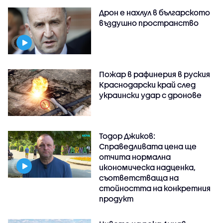
Дрон е нахлул в българското
въздушно пространство
Пожар в рафинерия в руския
Краснодарски край след
украински удар с дронове
Тодор Джиков:
Справедливата цена ще
отчита нормална
икономическа надценка,
съответстваща на
стойността на конкретния
продукт