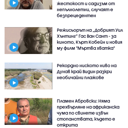
жестокост и садизъм от
непълнолетни, случаят е
безпрецедентен
Режисьорът на „Добрият Уил
Хънтинг“ Гас Ван Сант - за
киното, Кърт Кобейн и новия
му филм "Мъртва хватка"
Рекордно ниското ниво на
Дунав край Видин разкри
необичайни плажове
Пламен Абровски: Няма
прехвърляне на африканска
чума по свинете извън
стопанствата, където е
открита