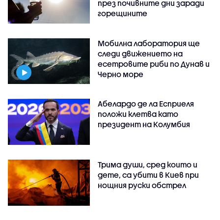
през почивните дни заради
горещините
Мобилна лаборатория ще
следи движението на
есетровите риби по Дунав и
Черно море
Абелардо де ла Есприеля
положи клетва като
президент на Колумбия
Трима души, сред които и
дете, са убити в Киев при
нощния руски обстрел