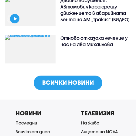
Двойно нарушение:
Автомобил кара срещу
движението в аварийната
лента на АМ „Тракия” (ВИДЕО)
Отново отказаха лечение у
нас на Ива Михаилова
ВСИЧКИ НОВИНИ
НОВИНИ
ТЕЛЕВИЗИЯ
Последни
На живо
Всичко от днес
Лицата на NOVA