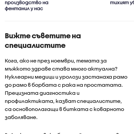
производство на
тихият у
фентанил у нас
Вижте съветите на
специалистите
Кога, ако не през ноември, темата за
мъжкото здраве става много актуална?
Нуклеарни медици и уролози застанаха рамо
до рамо в борбата с рака на простатата.
Прецизната диагностика и
профилактиката, казват специалистите,
са основополагащи в битката с коварното
заболяване.