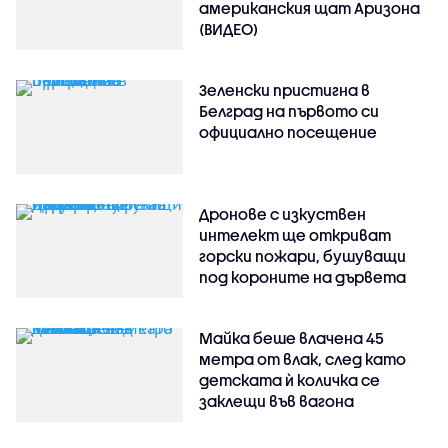
американския щат Аризона
(ВИДЕО)
Зеленски пристигна в
Белград на първото си
официално посещение
Дронове с изкуствен
интелект ще откриват
горски пожари, бушуващи
под короните на дървета
Майка беше влачена 45
метра от влак, след като
детската ѝ количка се
заклещи във вагона