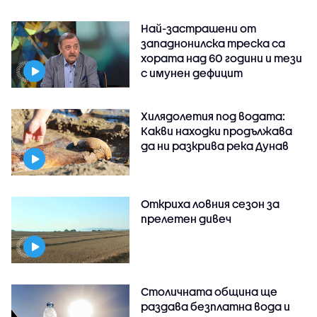
Най-застрашени от
западнонилска треска са
хората над 60 години и тези
с имунен дефицит
Хилядолетия под водата:
Какви находки продължава
да ни разкрива река Дунав
Откриха ловния сезон за
прелетен дивеч
Столичната община ще
раздава безплатна вода и