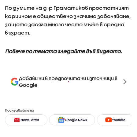
По думите на д-р Граматиков простатният
карцином е обществено значимо заболяване,
защото засяга много често мъже в средна
възраст.
Повече по темата гледайте във видеото.
Добави ни в предпочитани източници в
Google
Последвайте ни
NewsLetter
Google News
Youtube