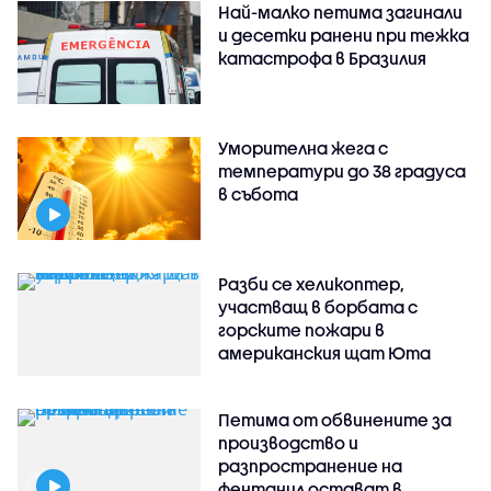
Най-малко петима загинали
и десетки ранени при тежка
катастрофа в Бразилия
Уморителна жега с
температури до 38 градуса
в събота
Разби се хеликоптер,
участващ в борбата с
горските пожари в
американския щат Юта
Петима от обвинените за
производство и
разпространение на
фентанил остават в