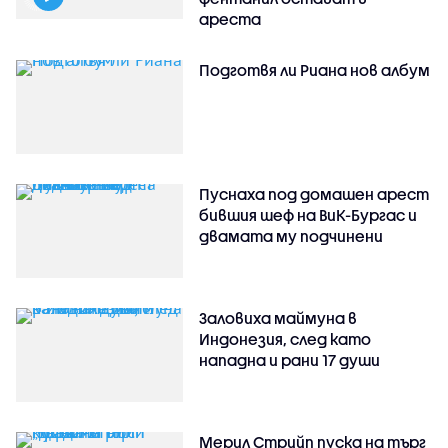
ареста
Подготвя ли Риана нов албум
Пуснаха под домашен арест
бившия шеф на ВиК-Бургас и
двамата му подчинени
Заловиха маймуна в
Индонезия, след като
нападна и рани 17 души
Мерил Стрийп пуска на търг