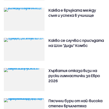
Каква е връзката между
съня и успеха в училище
Какво се случва с присъдата
на Шон "Диди" Комбс
Хърватия отказа визи на
руски гимнастички за Евро
2026
Пясъчни бури от най-висока
степен връхлетяха