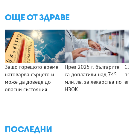
ОЩЕ ОТ ЗДРАВЕ
Защо горещото време
През 2025 г. българите
СЗО
натоварва сърцето и
са доплатили над 745
под
може да доведе до
млн. лв. за лекарства по
епи
опасни състояния
НЗОК
ПОСЛЕДНИ