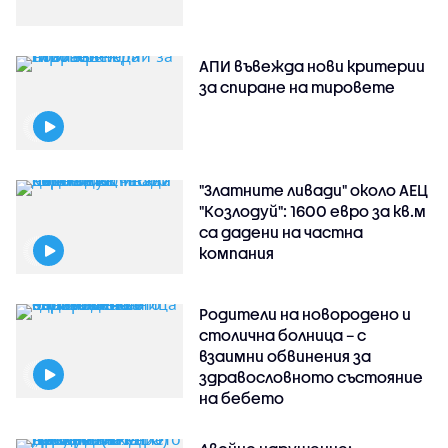
АПИ въвежда нови критерии
за спиране на тировете
"Златните ливади" около АЕЦ
"Козлодуй": 1600 евро за кв.м
са дадени на частна
компания
Родители на новородено и
столична болница – с
взаимни обвинения за
здравословното състояние
на бебето