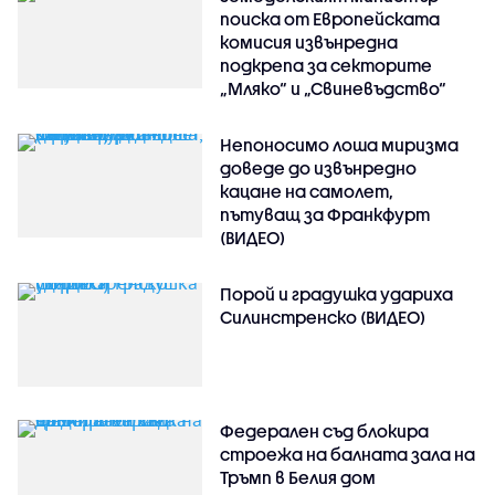
поиска от Европейската
комисия извънредна
подкрепа за секторите
„Мляко“ и „Свиневъдство“
Непоносимо лоша миризма
доведе до извънредно
кацане на самолет,
пътуващ за Франкфурт
(ВИДЕО)
Порой и градушка удариха
Силинстренско (ВИДЕО)
Федерален съд блокира
строежа на балната зала на
Тръмп в Белия дом