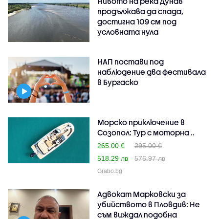
Нивото на река Дунав
продължава да спада,
достигна 109 см под
условната нула
НАП постави под
наблюдение два фестивала
в Бургаско
Морско приключение в
Созопол: Тур с моторна ..
265.00 €
295.00 €
518.29 лв
576.97 лв
Grabo.bg
Адвокат Марковски за
убийството в Пловдив: Не
съм виждал подобна