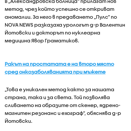
В „Александровска болница” прилагат нов
метод, чрез който успешно се откриват
аномалии. За него в предаването „Пулс” по
NOVA NEWS разказаха урологът д-р Валентин
Йотовски и докторът по нуклеарна
медицина Явор Граматиков.
Ракът на простатата е на второ място
сред онкозаболяванията при мъжете
„Това е уникален метод както за нашата
страна, така и за света. Той позволява
сливането на образите от скенер, ядрено-
магнитен резонанс и ехограф”, обяснява д-р
Йотовски.