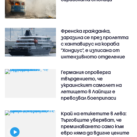
Френска гражданка,
заразила се през пролетта
с хантавирус на кораба
"Хондиус", е изписана от
интензивното отделение
Германия опроверга
твърдението, че
украинският самолет на
летището в Лайпциг е
превозвал боеприпаси
Край на етикетите в лева:
Търговците уверяват, че
преминаването само към
евро няма да вдигне цените