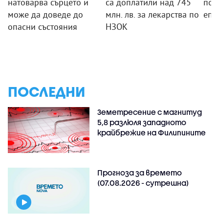
натоварва сърцето и
са доплатили над 745
под
може да доведе до
млн. лв. за лекарства по
епи
опасни състояния
НЗОК
ПОСЛЕДНИ
Земетресение с магнитуд
5,8 разлюля западното
крайбрежие на Филипините
Прогноза за времето
(07.08.2026 - сутрешна)