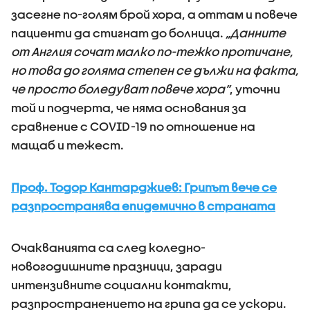
засегне по-голям брой хора, а оттам и повече
пациенти да стигнат до болница.
„Данните
от Англия сочат малко по-тежко протичане,
но това до голяма степен се дължи на факта,
че просто боледуват повече хора”
, уточни
той и подчерта, че няма основания за
сравнение с COVID-19 по отношение на
мащаб и тежест.
Проф. Тодор Кантарджиев: Грипът вече се
разпространява епидемично в страната
Очакванията са след коледно-
новогодишните празници, заради
интензивните социални контакти,
разпространението на грипа да се ускори.