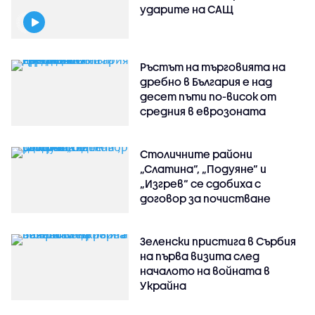
ударите на САЩ
Ръстът на търговията на
дребно в България е над
десет пъти по-висок от
средния в еврозоната
Столичните райони
„Слатина“, „Подуяне“ и
„Изгрев“ се сдобиха с
договор за почистване
Зеленски пристига в Сърбия
на първа визита след
началото на войната в
Украйна