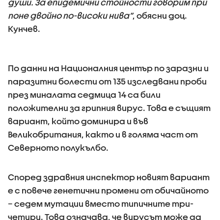
души. За епидемични стойности говорим при
поне двойно по-високи нива”
, обясни доц.
Кунчев.
По данни на Националния център по заразни и
паразитни болести от 135 изследвани проби
през миналата седмица 14 са били
положителни за грипния вирус. Това е същият
вариант, който доминира и във
Великобритания, както и в голяма част от
Северното полукълбо.
Според здравния инспектор новият вариант
е с повече генетични промени от обичайното
– седем мутации вместо типичните три-
четири. Това означава, че вирусът може да