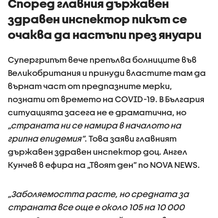
Според главния държавен
здравен инспектор пикът се
очаква да настъпи през януари
Супергрипът вече препълва болниците във
Великобритания и принуди властите там да
върнат част от предпазните мерки,
познати от времето на COVID-19. В България
ситуацията засега не е драматична, но
„страната ни се намира в началото на
грипна епидемия”
. Това заяви главният
държавен здравен инспектор доц. Ангел
Кунчев в ефира на „Твоят ден” по NOVA NEWS.
„Заболяемостта расте, но средната за
страната все още е около 105 на 10 000