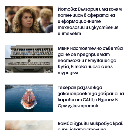
Йотова: България има голям
потенциал в сферата на
информационните
технологии и изкуствения
интелект
МВнР настоятелно съветва
да не се предприемат
неотложни пътувания до
Куба, в това число с цел
туризъм
Техеран разглежда
законопроект за забрана на
кораби от САЩ и Израел в
Ормузкия проток
Бомба взриви микробус край
сирийската столица