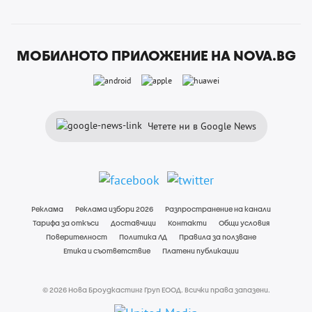
МОБИЛНОТО ПРИЛОЖЕНИЕ НА NOVA.BG
Четете ни в Google News
Реклама
Реклама избори 2026
Разпространение на канали
Тарифа за откъси
Доставчици
Контакти
Общи условия
Поверителност
Политика ЛД
Правила за ползване
Етика и съответствие
Платени публикации
© 2026 Нова Броудкастинг Груп ЕООД. Всички права запазени.