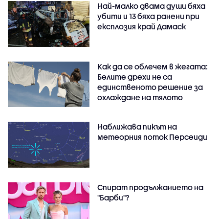
Най-малко двама души бяха
убити и 13 бяха ранени при
експлозия край Дамаск
Как да се облечем в жегата:
Белите дрехи не са
единственото решение за
охлаждане на тялото
Наближава пикът на
метеорния поток Персеиди
Спират продължанието на
"Барби"?