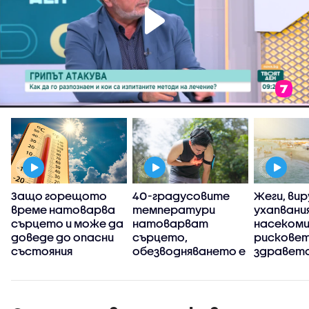
Защо горещото
40-градусовите
Жеги, вир
време натоварва
температури
ухапвани
сърцето и може да
натоварват
насекоми:
доведе до опасни
сърцето,
рисковет
с
състояния
обезводняването е
здравето
тихият убиец
лятото
а