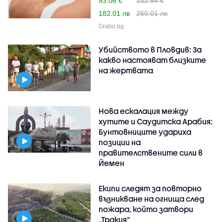
93.06 €
132.94 €
182.01 лв
260.01 лв
Grabo.bg
Убийството в Пловдив: За
какво настояват близките
на жертвата
Нова ескалация между
хутите и Саудитска Арабия:
Бунтовниците удариха
позиции на
правителствените сили в
Йемен
Екипи следят за повторно
възникване на огнища след
пожара, който затвори
„Тракия“