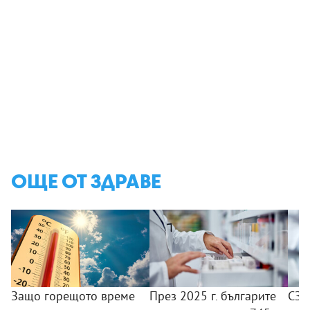
ОЩЕ ОТ ЗДРАВЕ
Защо горещото време
През 2025 г. българите
СЗО