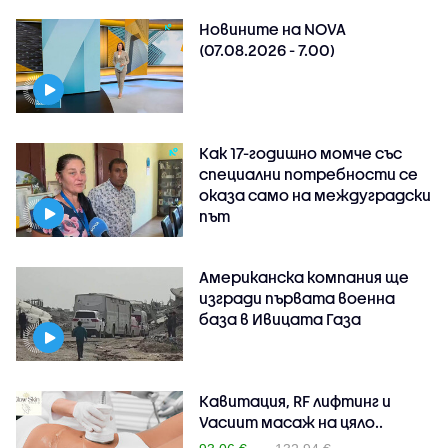
Новините на NOVA
(07.08.2026 - 7.00)
Как 17-годишно момче със
специални потребности се
оказа само на междуградски
път
Американска компания ще
изгради първата военна
база в Ивицата Газа
Кавитация, RF лифтинг и
Vacuum масаж на цяло..