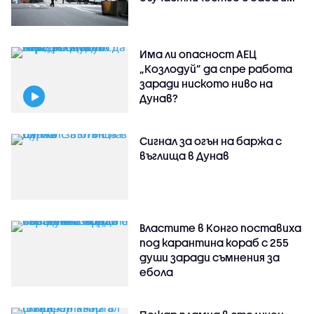
Има ли опасност АЕЦ
„Козлодуй” да спре работа
заради ниското ниво на
Дунав?
Сигнал за огън на баржа с
въглища в Дунав
Властите в Конго поставиха
под карантина кораб с 255
души заради съмнения за
ебола