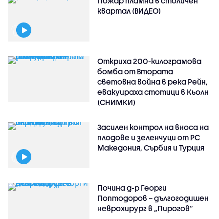
Пожар пламна в столичен
квартал (ВИДЕО)
Откриха 200-килограмова
бомба от Втората
световна война в река Рейн,
евакуираха стотици в Кьолн
(СНИМКИ)
Засилен контрол на вноса на
плодове и зеленчуци от РС
Македония, Сърбия и Турция
Почина д-р Георги
Поптодоров – дългогодишен
неврохирург в „Пирогов“