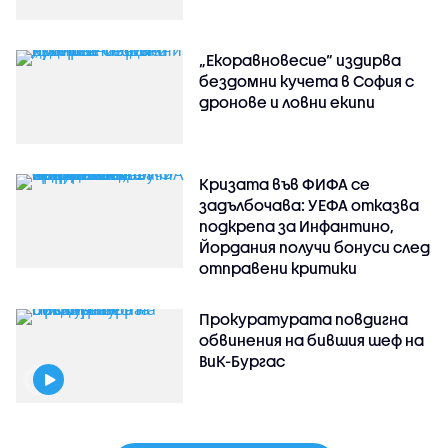
„Екоравновесие“ издирва
бездомни кучета в София с
дронове и ловни екипи
Кризата във ФИФА се
задълбочава: УЕФА отказва
подкрепа за Инфантино,
Йордания получи бонуси след
отправени критики
Прокуратурата повдигна
обвинения на бившия шеф на
ВиК-Бургас