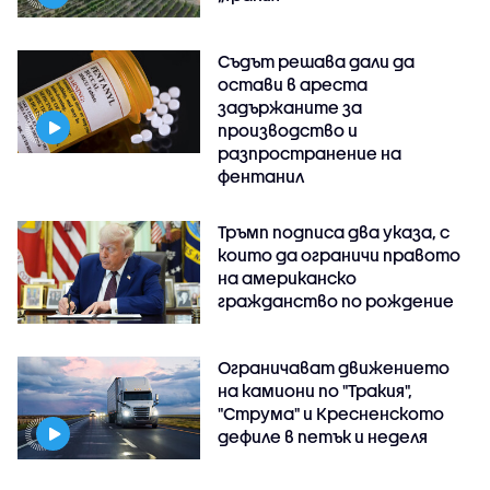
Съдът решава дали да
остави в ареста
задържаните за
производство и
разпространение на
фентанил
Тръмп подписа два указа, с
които да ограничи правото
на американско
гражданство по рождение
Ограничават движението
на камиони по "Тракия",
"Струма" и Кресненското
дефиле в петък и неделя