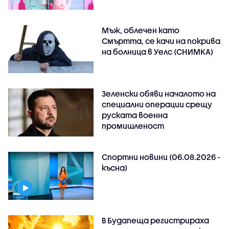
Мъж, облечен като
Смъртта, се качи на покрива
на болница в Уелс (СНИМКА)
Зеленски обяви началото на
специални операции срещу
руската военна
промишленост
Спортни новини (06.08.2026 -
късна)
В Будапеща регистрираха