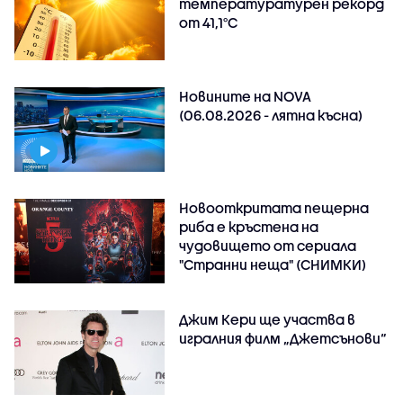
температуратурен рекорд
от 41,1°C
Новините на NOVA
(06.08.2026 - лятна късна)
Новооткритата пещерна
риба е кръстена на
чудовището от сериала
"Странни неща" (СНИМКИ)
Джим Кери ще участва в
игралния филм „Джетсънови“