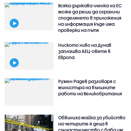
Всяка държава членка на ЕС
може да реши да ограничи
споделянето в приложения
на информация къде има
проверки на пътя
Ниското ниво на Дунав
заплашва АЕЦ-овете в
Европа
Румен Радев разговаря с
министъра на външните
работи на Великобритания
Обвиниха майка за убийство
на четирите ѝ деца в
съучастничество с баба им