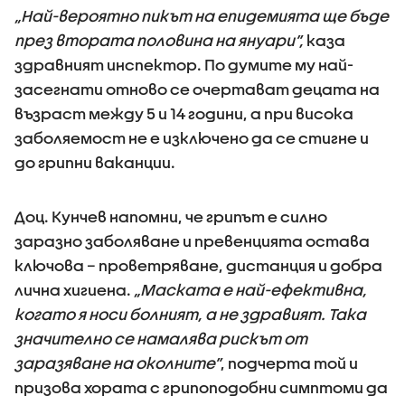
„Най-вероятно пикът на епидемията ще бъде
през втората половина на януари”,
каза
здравният инспектор. По думите му най-
засегнати отново се очертават децата на
възраст между 5 и 14 години, а при висока
заболяемост не е изключено да се стигне и
до грипни ваканции.
Доц. Кунчев напомни, че грипът е силно
заразно заболяване и превенцията остава
ключова – проветряване, дистанция и добра
лична хигиена.
„Маската е най-ефективна,
когато я носи болният, а не здравият. Така
значително се намалява рискът от
заразяване на околните”
, подчерта той и
призова хората с грипоподобни симптоми да