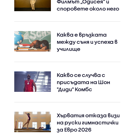
Филмът „Одисея” и
споровете около него
Instagram
Facebook
Каква е връзката
между съня и успеха в
училище
Какво се случва с
присъдата на Шон
"Диди" Комбс
Хърватия отказа визи
на руски гимнастички
за Евро 2026