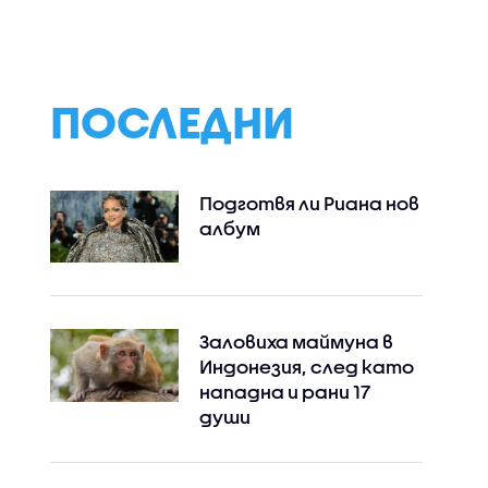
кви са
предпазим от Вибрио
призовават да н
а
вълнификус
пропускат
ез
ваксините
ПОСЛЕДНИ
Подготвя ли Риана нов
албум
Заловиха маймуна в
Индонезия, след като
нападна и рани 17
души