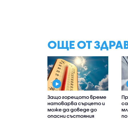
ОЩЕ ОТ ЗДРА
Защо горещото време
Пр
натоварва сърцето и
са
може да доведе до
мл
опасни състояния
по