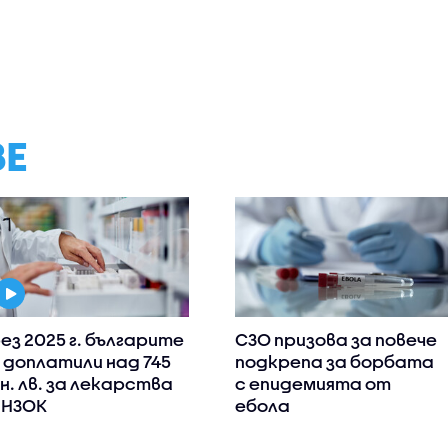
ВЕ
ез 2025 г. българите
СЗО призова за повече
 доплатили над 745
подкрепа за борбата
н. лв. за лекарства
с епидемията от
 НЗОК
ебола