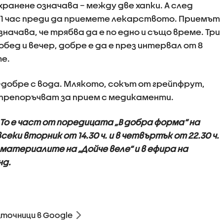
хранене означава – между две хапки. А след
е 1 час преди да приемете лекарството. Приемът
начава, че трябва да е по едно и също време. Три
бед и вечер, добре е да е през интервал от 8
е.
добре с вода. Млякото, сокът от грейпфрут,
е препоръчват за прием с медикаменти.
То е част от поредицата „В добра форма“ на
всеки вторник от 14.30 ч. и в четвъртък от 22.30 ч.
материалите на „Дойче веле“ и в ефира на
нд.
зточници в Google