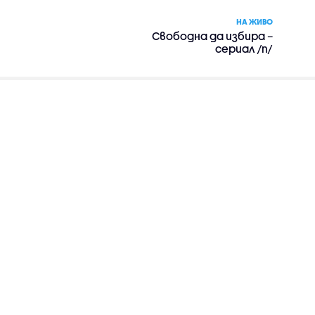
НА ЖИВО
Свободна да избира –
сериал /п/