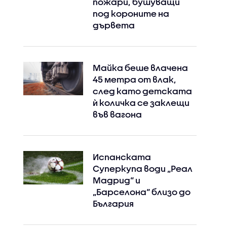
пожари, бушуващи
под короните на
дървета
Майка беше влачена
45 метра от влак,
след като детската
ѝ количка се заклещи
във вагона
Испанската
Суперкупа води „Реал
Мадрид“ и
„Барселона“ близо до
България