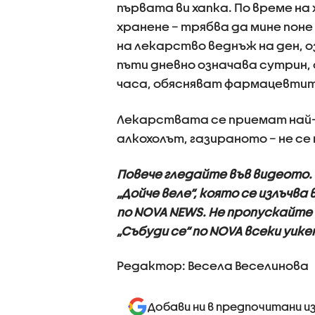
първата ви хапка. По време на 
хранене – трябва да мине пон
на лекарство веднъж на ден, оз
пъти дневно означава сутрин, о
часа, обясняват фармацевтит
Лекарствата се приемат най-
алкохолът, газираното – не с
Повече гледайте във видеото. 
„Дойче веле“, която се излъчва 
по NOVA NEWS. Не пропускайте 
„Събуди се“ по NOVA всеки уике
Редактор: Весела Веселинова
Добави ни в предпочитани и