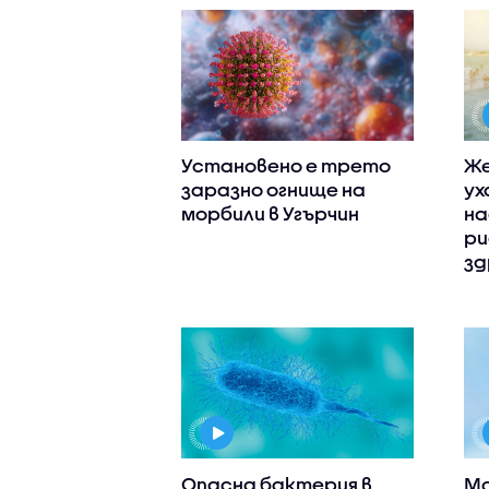
Установено е трето
Же
заразно огнище на
ух
морбили в Угърчин
на
ри
зд
Опасна бактерия в
Мо