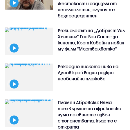
жестокост и садизъм от
непълнолетни, случаят е
безпрецедентен
Режисьорът на „Добрият Уил
Хънтинг“ Гас Ван Сант - за
киното, Кърт Кобейн и новия
му филм "Мъртва хватка"
Рекордно ниското ниво на
Дунав край Видин разкри
необичайни плажове
Пламен Абровски: Няма
прехвърляне на африканска
чума по свинете извън
стопанствата, където е
открита