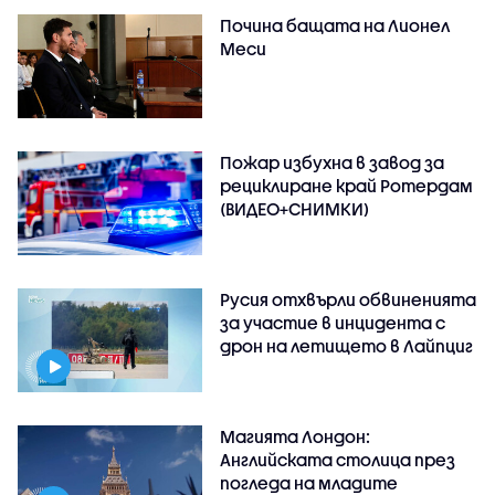
Почина бащата на Лионел
Меси
Пожар избухна в завод за
рециклиране край Ротердам
(ВИДЕО+СНИМКИ)
Русия отхвърли обвиненията
за участие в инцидента с
дрон на летището в Лайпциг
Магията Лондон:
Английската столица през
погледа на младите