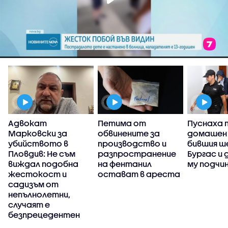
Адвокат
Петима от
Пуснаха 
Марковски за
обвинените за
домашен
убийството в
производство и
бившия ше
Пловдив: Не съм
разпространение
Бургас и
виждал подобна
на фентанил
му подчи
жестокост и
остават в ареста
садизъм от
непълнолетни,
случаят е
безпрецедентен