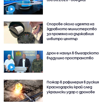
Спорове около идеята на
Здравното министерство
за промяна на държавния
инвитро център
Дрон е нахлул в българското
въздушно пространство
Пожар в рафинерия в руския
Краснодарски край след
украински удар с дронове