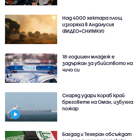
Над 4000 хектара площ
изгоряха в Андалусия
(ВИДЕО+СНИМКИ)
18-годишен младеж е
задържан за убийството на
чичо си
Снаряд удари кораб край
бреговете на Оман, избухна
пожар
Багдад и Техеран обсъждат