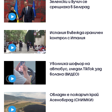
Зеленски и Вучич се
срещнаха в Белград
Испания въвежда граничен
контрол с Италия
Уволниха шофьор на
автобус, гледал TikTok зад
волана (ВИДЕО)
Овладян е пожарът край
Асеновград (СНИМКИ)