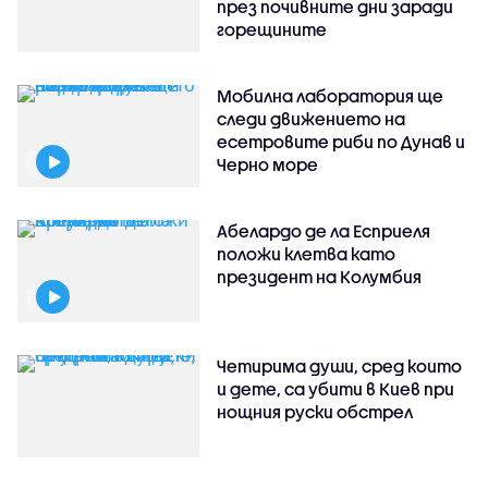
през почивните дни заради
горещините
Мобилна лаборатория ще
следи движението на
есетровите риби по Дунав и
Черно море
Абелардо де ла Есприеля
положи клетва като
президент на Колумбия
Четирима души, сред които
и дете, са убити в Киев при
нощния руски обстрел