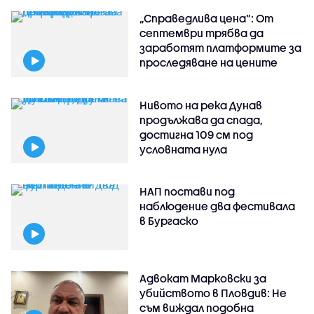
„Справедлива цена“: От
септември трябва да
заработят платформите за
проследяване на цените
Нивото на река Дунав
продължава да спада,
достигна 109 см под
условната нула
НАП постави под
наблюдение два фестивала
в Бургаско
Адвокат Марковски за
убийството в Пловдив: Не
съм виждал подобна