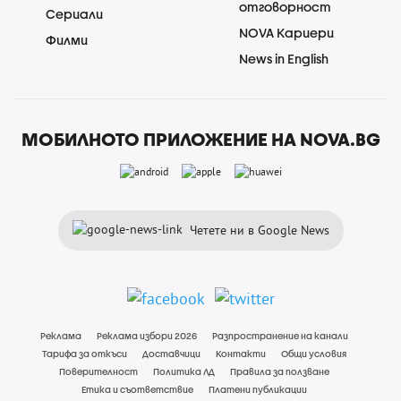
отговорност
Сериали
NOVA Кариери
Филми
News in English
МОБИЛНОТО ПРИЛОЖЕНИЕ НА NOVA.BG
Четете ни в Google News
Реклама
Реклама избори 2026
Разпространение на канали
Тарифа за откъси
Доставчици
Контакти
Общи условия
Поверителност
Политика ЛД
Правила за ползване
Етика и съответствие
Платени публикации