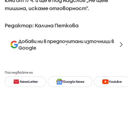
юни от 17 ч. и ще е под надслов „Не щем
тишина, искаме отговорност”.
Редактор: Калина Петкова
Добави ни в предпочитани източници в
Google
Последвайте ни
NewsLetter
Google News
Youtube