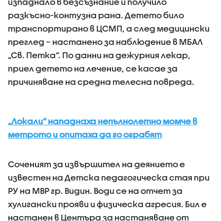
изпаднало в безсъзнание и получило
разкъсно-контузна рана. Детето било
транспортирано в ЦСМП, а след медицински
преглед – настанено за наблюдение в МБАЛ
„Св. Петка“. По данни на дежурния лекар,
приел детето на лечение, се касае за
причиняване на средна телесна повреда.
„Локали” нападнаха непълнолетно момче в
метрото и опитаха да го ограбят
Соченият за извършител на деянието е
известен на Детска педагогическа стая при
РУ на МВР гр. Видин. Води се на отчет за
хулигански прояви и физическа агресия. Бил е
настанен в Центъра за настаняване от