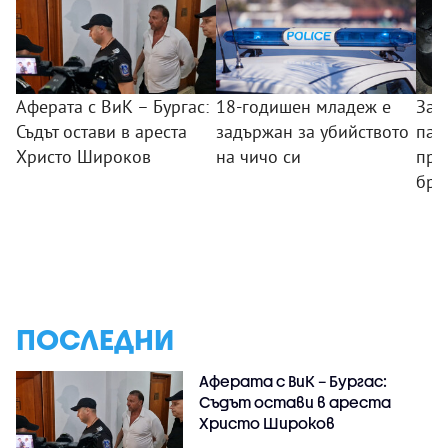
Аферата с ВиК – Бургас:
18-годишен младеж е
Зад
Съдът остави в ареста
задържан за убийството
пал
Христо Широков
на чичо си
пре
бря
ПОСЛЕДНИ
Аферата с ВиК – Бургас:
Съдът остави в ареста
Христо Широков