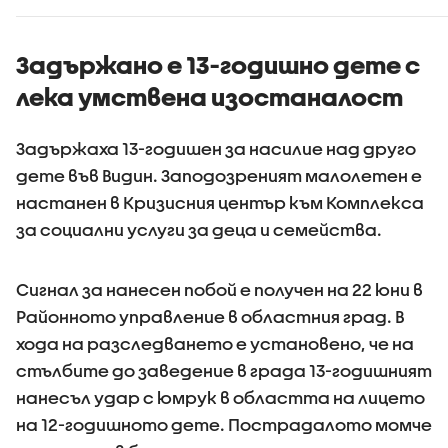
Задържано е 13-годишно дете с
лека умствена изостаналост
Задържаха 13-годишен за насилие над друго
дете във Видин. Заподозреният малолетен е
настанен в Кризисния център към Комплекса
за социални услуги за деца и семейства.
Сигнал за нанесен побой е получен на 22 юни в
Районното управление в областния град. В
хода на разследването е установено, че на
стълбите до заведение в града 13-годишният
нанесъл удар с юмрук в областта на лицето
на 12-годишното дете. Пострадалото момче