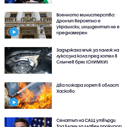
Военното министерство:
Дронът вероятно е
украински, инцидентът не е
преднамерен
Задържаха мъж за палеж на
луксозна кола пред хотел в
Слънчев бряг (СНИМКИ)
Два пожара горят в област
Хасково
Сенатът на САЩ утвърди
Тод Бланч за главен прокурор