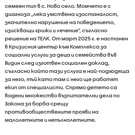
семеен тип в с. Ново село. Момчето е с
диагноза „лека умствена изостаналост,
значително нарушение на поведението,
изискващи грижи и лечение“, съгласно
решение на ТЕЛК. От март 2025 г. е настанен
в Кризисния център към Комплекса за
социални услуги за деца и семейства във
Видин след изготвен социален доклад,
съгласно който тази услуга е най-подходяща
за него, тъй като там с него ще работят
екип от специалисти. Спрямо детето са
водени множество възпитателни дела по
Закона за борба срещу
противообществените прояви на
малолетните и непълнолетните.