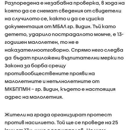
Разпоредена е незабавна проверка, в хода на
която да се снемат сведения от свидетели
на случилото се, както и да се изиска
документация от МБАЛ гр. Видин. Тъй като
детето, ударило пострадалото момче, е 13-
годишен малолетен, то не е
наказателноотговорно. Спрямо него следва
да бъдат приложени възпитателни мерки по
Закона за борба срещу
противообществените прояви на
малолетните и непълнолетните от
МКБППМН – гр. Видин, където е настоящия
адрес на малолетния.
Жители на града организират протест
против насилието. Той ще се проведе на 25