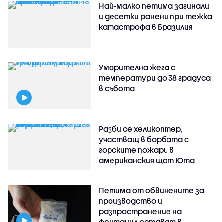
Най-малко петима загинали
и десетки ранени при тежка
катастрофа в Бразилия
Уморителна жега с
температури до 38 градуса
в събота
Разби се хеликоптер,
участващ в борбата с
горските пожари в
американския щат Юта
Петима от обвинените за
производство и
разпространение на
фентанил остават в