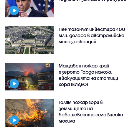
Пентагонът инвестира 400
млн. долара в австралийска
мина за скандий
Мащабен пожар край
езерото Гарда наложи
евакуацията на стотици
хора (ВИДЕО)
Голям пожар гори в
землището на
бобошевското село Висока
могила