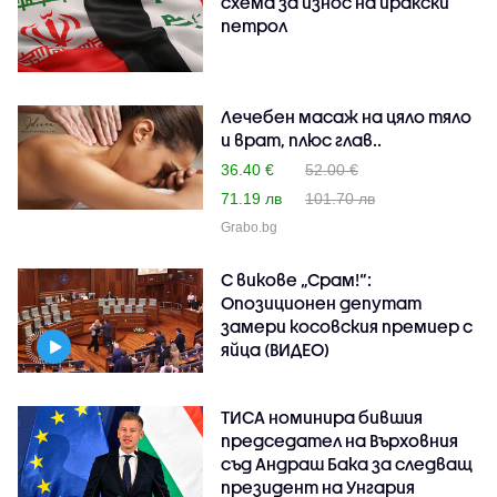
схема за износ на иракски
петрол
Лечебен масаж на цяло тяло
и врат, плюс глав..
36.40 €
52.00 €
71.19 лв
101.70 лв
Grabo.bg
С викове „Срам!“:
Опозиционен депутат
замери косовския премиер с
яйца (ВИДЕО)
ТИСА номинира бившия
председател на Върховния
съд Андраш Бака за следващ
президент на Унгария