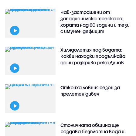
Най-застрашени от
западнонилска треска са
хората над 60 години и тези
с имунен дефицит
Хилядолетия под водата:
Какви находки продължава
да ни разкрива река Дунав
Откриха ловния сезон за
прелетен дивеч
Столичната община ще
раздава безплатна вода и