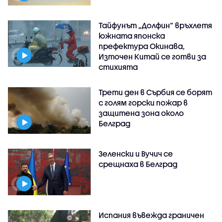
Тайфунът „Долфин” връхлетя
южната японска
префектура Окинава,
Източен Китай се готви за
стихията
Трети ден в Сърбия се борят
с голям горски пожар в
защитена зона около
Белград
Зеленски и Вучич се
срещнаха в Белград
Испания въвежда граничен