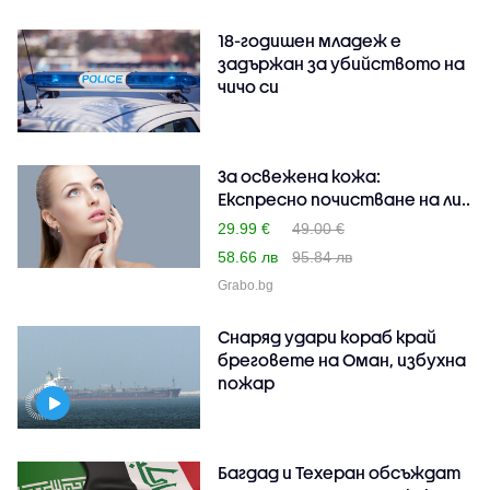
18-годишен младеж е
задържан за убийството на
чичо си
За освежена кожа:
Експресно почистване на ли..
29.99 €
49.00 €
58.66 лв
95.84 лв
Grabo.bg
Снаряд удари кораб край
бреговете на Оман, избухна
пожар
Багдад и Техеран обсъждат