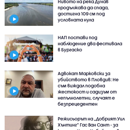
Нивото на река Дунав
продължава да спада,
достигна 109 см под
условната нула
НАП постави под
наблюдение два фестивала
в Бургаско
Адвокат Марковски за
убийството в Пловдив: Не
съм виждал подобна
жестокост и садизъм от
непълнолетни, случаят е
безпрецедентен
Режисьорът на „Добрият Уил
Хънтинг“ Гас Ван Сант - за