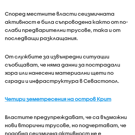
Според местните власти сеизмичната
активност е била съпроводена както от по-
слаби предварителни трусове, така и от
последващи разклащания.
От службите за извънредни ситуации
съобщават, че няма данни за пострадали
хора или нанесени материални щети по
сгради и инфраструктура в Севастопол.
Четири земетресения на остров Крит
Властите предупреждават, че са възможни
нови вторични трусове, но подчертават, че
подобна сеизмична активност не е