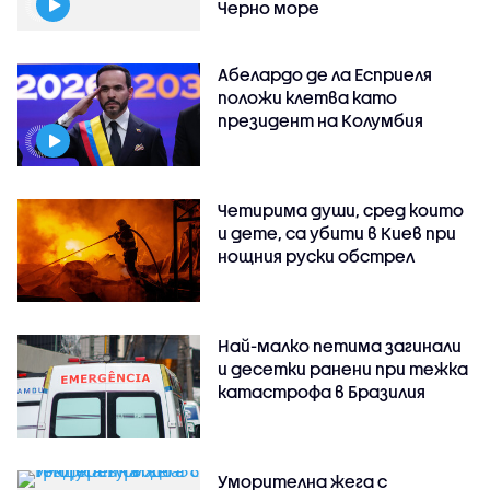
Черно море
Абелардо де ла Есприеля
положи клетва като
президент на Колумбия
Четирима души, сред които
и дете, са убити в Киев при
нощния руски обстрел
Най-малко петима загинали
и десетки ранени при тежка
катастрофа в Бразилия
Уморителна жега с