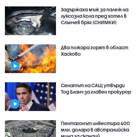
Задържаха мъж за палеж на
луксозна кола пред хотел в
Слънчев бряг (СНИМКИ)
Два пожара горят в област
Хасково
Сенатът на САЩ утвърди
Тод Бланч за главен прокурор
Пентагонът инвестира 400
млн. долара в австралийска
мина за скандий