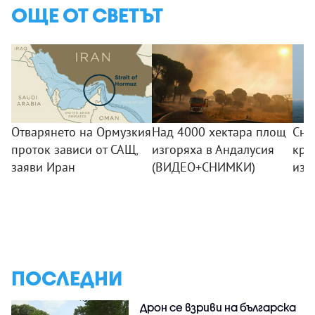
ОЩЕ ОТ СВЕТЪТ
Отварянето на Ормузкия
Над 4000 хектара площ
Сна
проток зависи от САЩ,
изгоряха в Андалусия
кра
заяви Иран
(ВИДЕО+СНИМКИ)
изб
ПОСЛЕДНИ
Дрон се взриви на българска