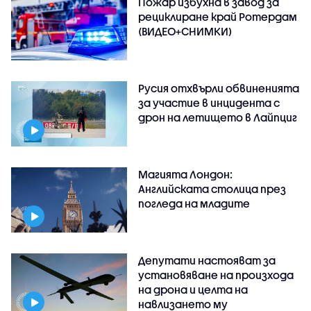
Пожар избухна в завод за
рециклиране край Ротердам
(ВИДЕО+СНИМКИ)
Русия отхвърли обвиненията
за участие в инцидента с
дрон на летището в Лайпциг
Магията Лондон:
Английската столица през
погледа на младите
Депутати настояват за
установяване на произхода
на дрона и целта на
навлизането му