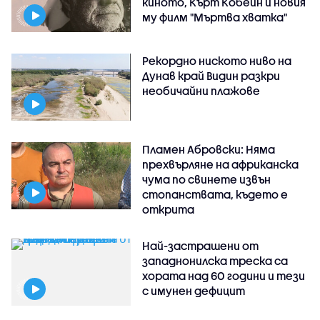
киното, Кърт Кобейн и новия
му филм "Мъртва хватка"
Рекордно ниското ниво на
Дунав край Видин разкри
необичайни плажове
Пламен Абровски: Няма
прехвърляне на африканска
чума по свинете извън
стопанствата, където е
открита
Най-застрашени от
западнонилска треска са
хората над 60 години и тези
с имунен дефицит