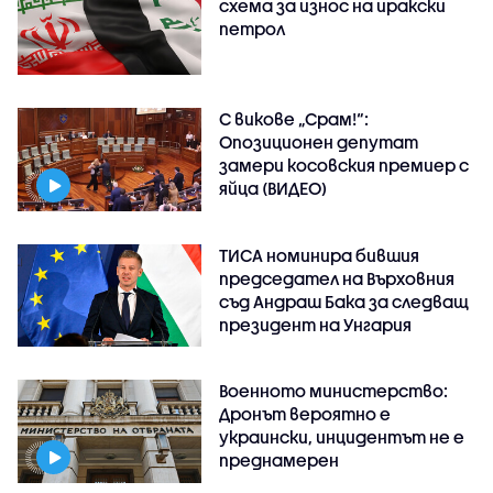
схема за износ на иракски
петрол
С викове „Срам!“:
Опозиционен депутат
замери косовския премиер с
яйца (ВИДЕО)
ТИСА номинира бившия
председател на Върховния
съд Андраш Бака за следващ
президент на Унгария
Военното министерство:
Дронът вероятно е
украински, инцидентът не е
преднамерен