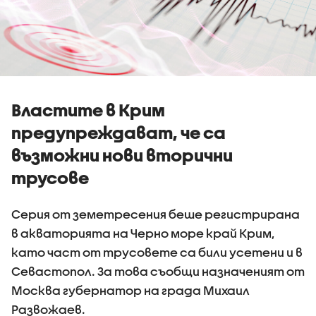
Властите в Крим
предупреждават, че са
възможни нови вторични
трусове
Серия от земетресения беше регистрирана
в акваторията на Черно море край Крим,
като част от трусовете са били усетени и в
Севастопол. За това съобщи назначеният от
Москва губернатор на града Михаил
Развожаев.