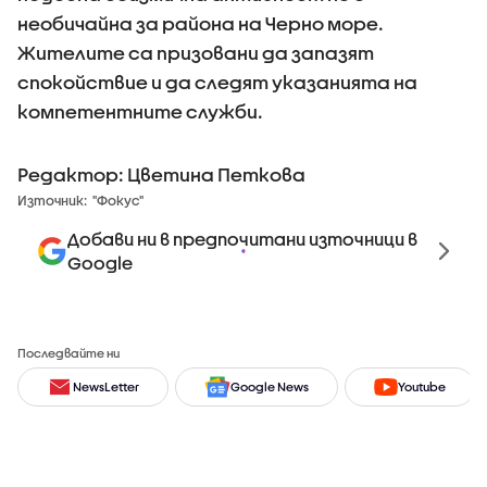
необичайна за района на Черно море.
Жителите са призовани да запазят
спокойствие и да следят указанията на
компетентните служби.
Редактор: Цветина Петкова
Източник:
"Фокус"
Добави ни в предпочитани източници в
Google
Последвайте ни
NewsLetter
Google News
Youtube