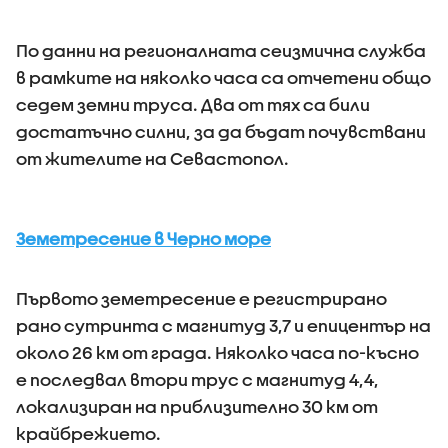
По данни на регионалната сеизмична служба
в рамките на няколко часа са отчетени общо
седем земни труса. Два от тях са били
достатъчно силни, за да бъдат почувствани
от жителите на Севастопол.
Земетресение в Черно море
Първото земетресение е регистрирано
рано сутринта с магнитуд 3,7 и епицентър на
около 26 км от града. Няколко часа по-късно
е последвал втори трус с магнитуд 4,4,
локализиран на приблизително 30 км от
крайбрежието.