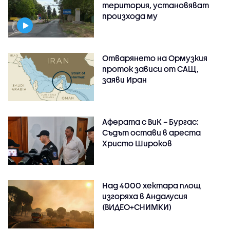
територия, установяват
произхода му
Отварянето на Ормузкия
проток зависи от САЩ,
заяви Иран
Аферата с ВиК – Бургас:
Съдът остави в ареста
Христо Широков
Над 4000 хектара площ
изгоряха в Андалусия
(ВИДЕО+СНИМКИ)