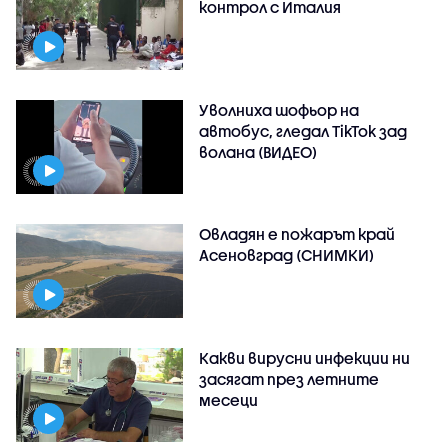
контрол с Италия
Уволниха шофьор на
автобус, гледал TikTok зад
волана (ВИДЕО)
Овладян е пожарът край
Асеновград (СНИМКИ)
Какви вирусни инфекции ни
засягат през летните
месеци