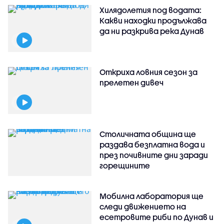
Хилядолетия под водата:
Какви находки продължава
да ни разкрива река Дунав
Откриха ловния сезон за
прелетен дивеч
Столичната община ще
раздава безплатна вода и
през почивните дни заради
горещините
Мобилна лаборатория ще
следи движението на
есетровите риби по Дунав и