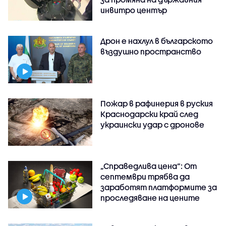
инвитро център
Дрон е нахлул в българското
въздушно пространство
Пожар в рафинерия в руския
Краснодарски край след
украински удар с дронове
„Справедлива цена“: От
септември трябва да
заработят платформите за
проследяване на цените