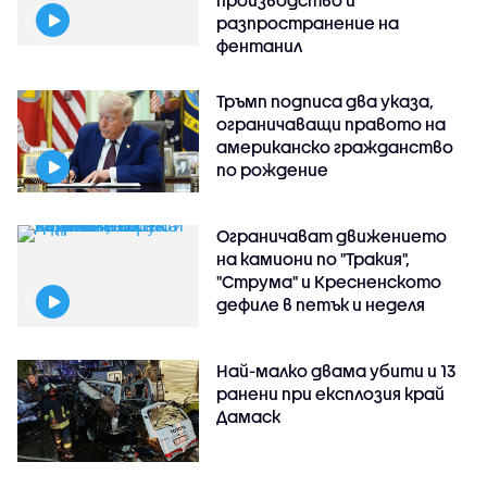
разпространение на
фентанил
Тръмп подписа два указа,
ограничаващи правото на
американско гражданство
по рождение
Ограничават движението
на камиони по "Тракия",
"Струма" и Кресненското
дефиле в петък и неделя
Най-малко двама убити и 13
ранени при експлозия край
Дамаск