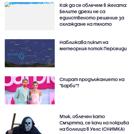
Как да се облечем в жегата:
Белите дрехи не са
единственото решение за
охлаждане на тялото
Наближава пикът на
метеорния поток Персеиди
Спират продължанието на
"Барби"?
Мъж, облечен като
Смъртта, се качи на покрива
на болница в Уелс (СНИМКА)