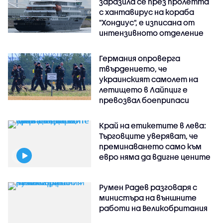
заразила се през пролетта
с хантавирус на кораба
"Хондиус", е изписана от
интензивното отделение
Германия опроверга
твърдението, че
украинският самолет на
летището в Лайпциг е
превозвал боеприпаси
Край на етикетите в лева:
Търговците уверяват, че
преминаването само към
евро няма да вдигне цените
Румен Радев разговаря с
министъра на външните
работи на Великобритания