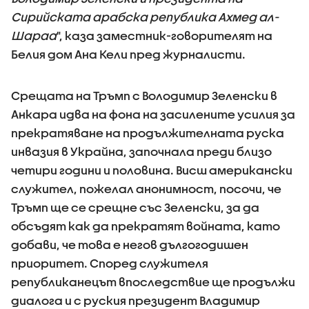
Сирийската арабска република Ахмед ал-
Шараа
", каза заместник-говорителят на
Белия дом Ана Кели пред журналисти.
Срещата на Тръмп с Володимир Зеленски в
Анкара идва на фона на засилените усилия за
прекратяване на продължителната руска
инвазия в Украйна, започнала преди близо
четири години и половина. Висш американски
служител, пожелал анонимност, посочи, че
Тръмп ще се срещне със Зеленски, за да
обсъдят как да прекратят войната, като
добави, че това е негов дългогодишен
приоритет. Според служителя
републиканецът впоследствие ще продължи
диалога и с руския президент Владимир