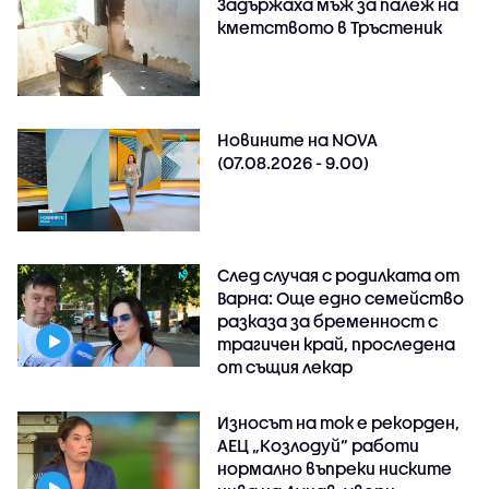
Задържаха мъж за палеж на
кметството в Тръстеник
Новините на NOVA
(07.08.2026 - 9.00)
След случая с родилката от
Варна: Още едно семейство
разказа за бременност с
трагичен край, проследена
от същия лекар
Износът на ток е рекорден,
АЕЦ „Козлодуй“ работи
нормално въпреки ниските