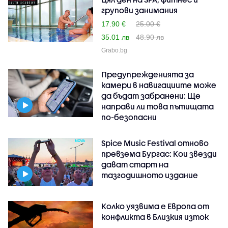
групови занимания
17.90 €
25.00 €
35.01 лв
48.90 лв
Grabo.bg
Предупрежденията за
камери в навигациите може
да бъдат забранени: Ще
направи ли това пътищата
по-безопасни
Spice Music Festival отново
превзема Бургас: Кои звезди
дават старт на
тазгодишното издание
Колко уязвима е Европа от
конфликта в Близкия изток