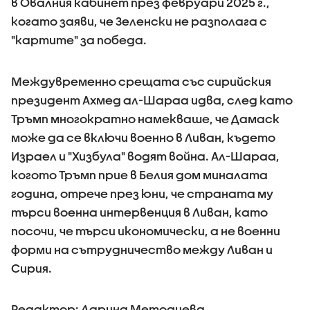
в Овалния кабинет през февруари 2025 г.,
когато заяви, че Зеленски не разполага с
"картите" за победа.
Междувременно срещата със сирийския
президент Ахмед ал-Шараа идва, след като
Тръмп многократно намекваше, че Дамаск
може да се включи военно в Ливан, където
Израел и "Хизбула" водят война. Ал-Шараа,
когото Тръмп прие в Белия дом миналата
година, отрече през юни, че страната му
търси военна интервенция в Ливан, като
посочи, че търси икономически, а не военни
форми на сътрудничество между Ливан и
Сирия.
Редактор: Дарина Методиева