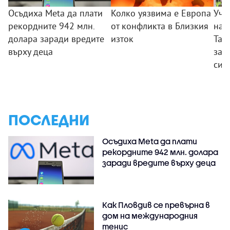
Осъдиха Meta да плати
Колко уязвима е Европа
Уче
рекордните 942 млн.
от конфликта в Близкия
нап
долара заради вредите
изток
Тай
върху деца
зас
си 
ПОСЛЕДНИ
Осъдиха Meta да плати
рекордните 942 млн. долара
заради вредите върху деца
Как Пловдив се превърна в
дом на международния
тенис