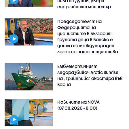
нива на Дунав, увери
енергийният министър
Председателят на
Федерацията на
ционистите в България:
Групата деца в Банско е
дошла на международен
лагер по наша инициатива
Емблематичният
ледоразбивач Arctic Sunrise
на „Грийнпийс” акостира във
Варна
Новините на NOVA
(07.08.2026 - 8.00)