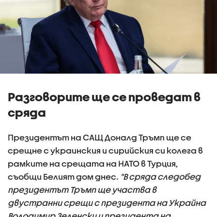
Разговорите ще се проведат в
сряда
Президентът на САЩ Доналд Тръмп ще се
срещне с украинския и сирийския си колега в
рамките на срещата на НАТО в Турция,
съобщи Белият дом днес.
"В сряда следобед
президентът Тръмп ще участва в
двустранни срещи с президента на Украйна
Володимир Зеленски и президента на