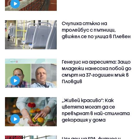
Счупиха стъкло на
тролейбус с пътници,
движел се по улица в Плевен
Генезис на агресията: Защо
младежи нанесоха побой до
смърт на 37-годишен мъж в
Пловдив
„Живей красиво”: Как
цветята могат да се
превърнат в най-стилната
декорация у дома
Цял ден на SPA, фитнес и