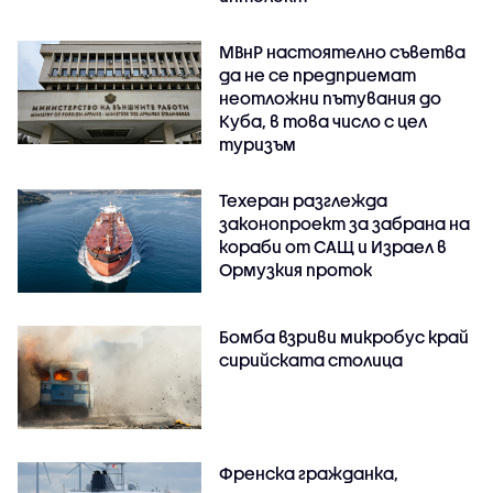
МВнР настоятелно съветва
да не се предприемат
неотложни пътувания до
Куба, в това число с цел
туризъм
Техеран разглежда
законопроект за забрана на
кораби от САЩ и Израел в
Ормузкия проток
Бомба взриви микробус край
сирийската столица
Френска гражданка,