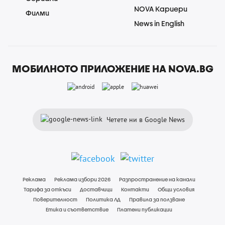
NOVA Кариери
Филми
News in English
МОБИЛНОТО ПРИЛОЖЕНИЕ НА NOVA.BG
Четете ни в Google News
Реклама
Реклама избори 2026
Разпространение на канали
Тарифа за откъси
Доставчици
Контакти
Общи условия
Поверителност
Политика ЛД
Правила за ползване
Етика и съответствие
Платени публикации