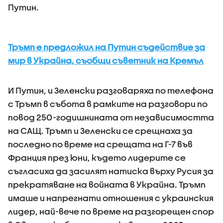
Путин.
Тръмп е предложил на Путин съдействие за
мир в Украйна, съобщи съветник на Кремъл
И Путин, и Зеленски разговаряха по телефона
с Тръмп в събота в рамките на разговори по
повод 250-годишнината от независимостта
на САЩ. Тръмп и Зеленски се срещнаха за
последно по време на срещата на Г-7 във
Франция през юни, където лидерите се
съгласиха да засилят натиска върху Русия за
прекратяване на войната в Украйна. Тръмп
имаше и напрегнати отношения с украинския
лидер, най-вече по време на разгорещен спор