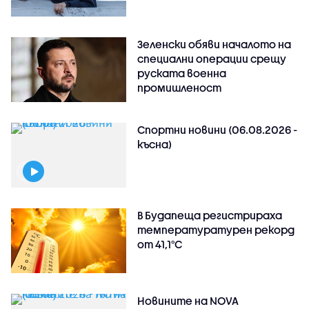
Зеленски обяви началото на
специални операции срещу
руската военна
промишленост
Спортни новини (06.08.2026 -
късна)
В Будапеща регистрираха
температуратурен рекорд
от 41,1°C
Новините на NOVA