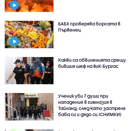
БАБХ проверява борсата в
Първенец
Какви са обвиненията срещу
бившия шеф на ВиК-Бургас
Ученик уби 7 души при
нападение в гимназия в
Тайланд, след като застреля
баба си и дядо си (СНИМКИ)