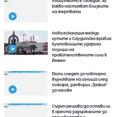
Убийството в Пловдив: За
какво настояват близките
на жертвата
Нова ескалация между
хутите и Саудитска Арабия:
Бунтовниците удариха
позиции на
правителствените сили в
Йемен
Екипи следят за повторно
възникване на огнища след
пожара, затворил „Тракия“
за часове
Съдът решава да остави ли
в ареста задържаните за
производство и