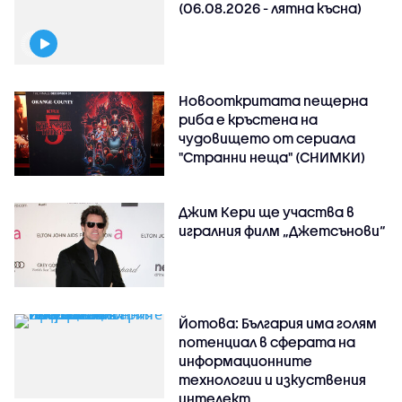
(06.08.2026 - лятна късна)
Новооткритата пещерна
риба е кръстена на
чудовището от сериала
"Странни неща" (СНИМКИ)
Джим Кери ще участва в
игралния филм „Джетсънови“
Йотова: България има голям
потенциал в сферата на
информационните
технологии и изкуствения
интелект