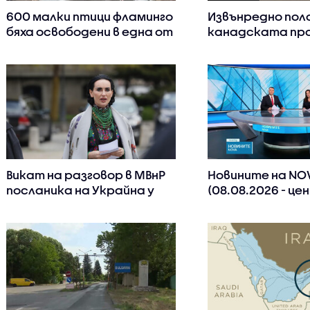
600 малки птици фламинго
Извънредно пол
бяха освободени в една от
канадската про
най-големите колонии в
Британска Колу
Европа (ВИДЕО)
заради неконт
пожар
Викат на разговор в МВнР
Новините на NO
посланика на Украйна у
(08.08.2026 - ц
нас