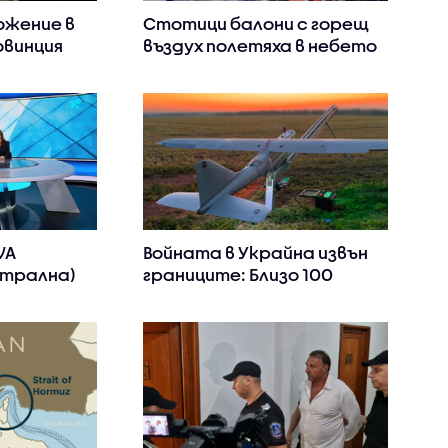
ожение в
Стотици балони с горещ
винция
въздух полетяха в небето
мбия
над Бристол (ВИДЕО)
ролируем
VA
Войната в Украйна извън
ентрална)
границите: Близо 100
случая на дронове и
ракети в съседни
държави