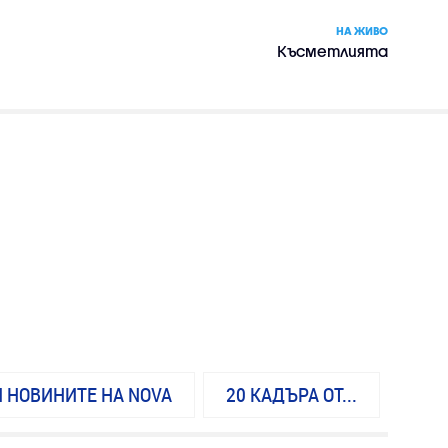
НА ЖИВО
Късметлията
И НОВИНИТЕ НА NOVA
20 КАДЪРА ОТ...