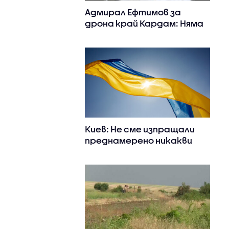
Адмирал Ефтимов за
дрона край Кардам: Няма
преднамерени действия
срещу България
Киев: Не сме изпращали
преднамерено никакви
летателни средства към
България