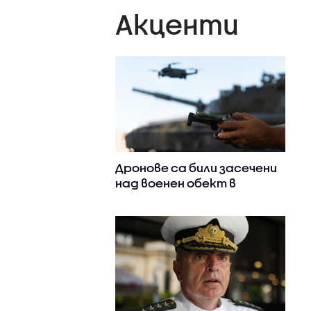
Акценти
Дронове са били засечени
над военен обект в
Западна Германия