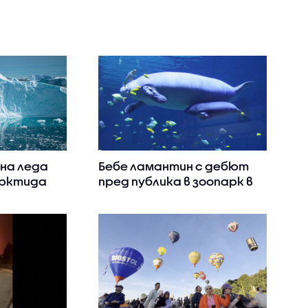
 на леда
Бебе ламантин с дебют
рктида
пред публика в зоопарк в
точник на
Южен Китай (ВИДЕО
яване