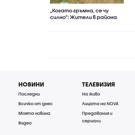
„Когато гръмна, се чу
силно“: Жители в района
на Кардам с разказ от
мястото на падналия
дрон
НОВИНИ
ТЕЛЕВИЗИЯ
Последни
На живо
Всичко от днес
Лицата на NOVA
Моята новина
Предавания и
сериали
Видео