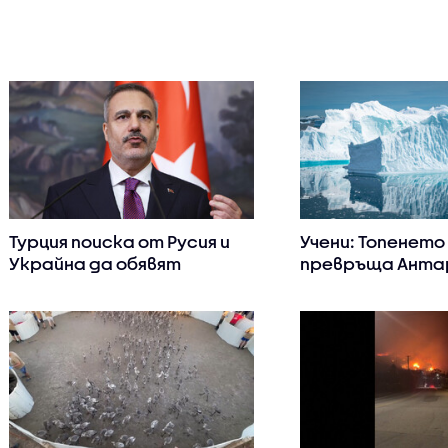
Турция поиска от Русия и
Учени: Топенето
Украйна да обявят
превръща Анта
мораториум на атаките в
във вторичен из
Черно море
живачно замърс