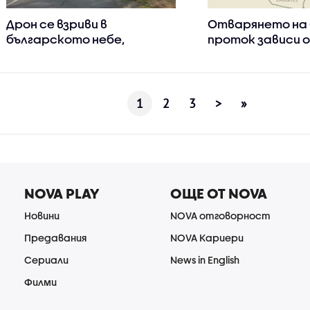
Дрон се взриви в
Отварянето на
българското небе,
проток зависи 
службите изясняват чий е
заяви Иран
1
2
3
>
»
NOVA PLAY
ОЩЕ ОТ NOVA
Новини
NOVA отговорност
Предавания
NOVA Кариери
Сериали
News in English
Филми