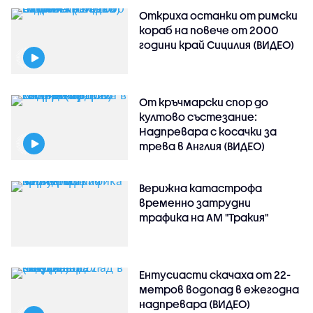
Откриха останки от римски
кораб на повече от 2000
години край Сицилия (ВИДЕО)
От кръчмарски спор до
култово състезание:
Надпревара с косачки за
трева в Англия (ВИДЕО)
Верижна катастрофа
временно затрудни
трафика на АМ "Тракия"
Ентусиасти скачаха от 22-
метров водопад в ежегодна
надпревара (ВИДЕО)