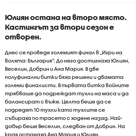
Юлиян остана на второ място.
Кастингът за втори сезон е
отворен.
Днес се проведе големият финал в „Игри на
волята: България“. До него достигнаха Юлиян,
Веселин, Добрин и Ана Мария. В две
полуфинални битки бяха решени и двамата
големи финалисти. В първата битка войните
трябваше да подреждат тухли на маса и да
балансират с въже. Целта беше да се
подредят 10 тухли като тухлите се
събираха по трасето с ходене назад. Най-
добър беше Веселин, следван от Добрин. На
края останаха Ана Мария и Юлиян.