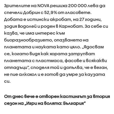
Зрителите на NOVA решиха 200 000 лева да
спечели Добрин с 52,9% от гласовете.
Добата е истински акробат, на 27 години,
зодия Водолей и роден в Карнобат. За себе си
казва, че има интерес към
биоразнообразието, опазването на
планетата и науката като цяло. „Ядосвам
се, когато видя как хората затрупват
планетата с пластмаса, фасове и всякакви
отпадъци“, споделя той и допълва, че е веган,
не пие алкохол и е готов да умре за каузата
си.
От днес вече е отворен кастингът за втория
сезон на „Игри на волята: България“