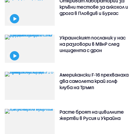
Откриват лаборатории за
кръвни тестове за алкохол и
дрога в Пловдив и Бургас
Украинският посланик у нас
на разговори в МВнР след
инцидента с дрон
Американски F-16 прехванаха
два самолета край голф
клуба на Тръмп
Расте броят на цивилните
жертви в Русия и Украйна