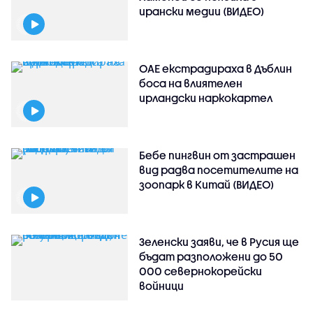
ирански медии (ВИДЕО)
ОАЕ екстрадираха в Дъблин
боса на влиятелен
ирландски наркокартел
Бебе пингвин от застрашен
вид радва посетителите на
зоопарк в Китай (ВИДЕО)
Зеленски заяви, че в Русия ще
бъдат разположени до 50
000 севернокорейски
войници