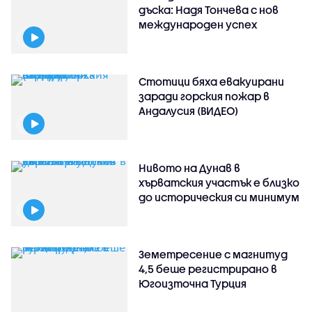
дъска: Надя Тончева с нов
международен успех
Стотици бяха евакуирани
заради горския пожар в
Андалусия (ВИДЕО)
Нивото на Дунав в
хърватския участък е близко
до историческия си минимум
Земетресение с магнитуд
4,5 беше регистрирано в
Югоизточна Турция