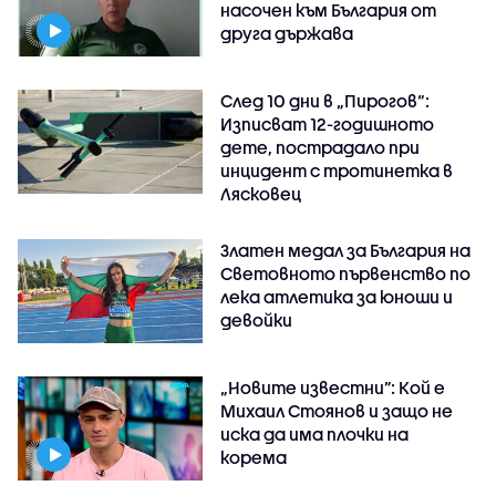
насочен към България от
друга държава
След 10 дни в „Пирогов“:
Изписват 12-годишното
дете, пострадало при
инцидент с тротинетка в
Лясковец
Златен медал за България на
Световното първенство по
лека атлетика за юноши и
девойки
„Новите известни”: Кой е
Михаил Стоянов и защо не
иска да има плочки на
корема