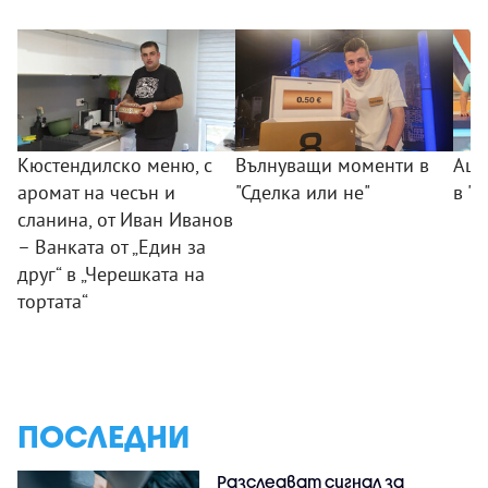
Кюстендилско меню, с
Вълнуващи моменти в
Аши
аромат на чесън и
"Сделка или не"
в "
сланина, от Иван Иванов
– Ванката от „Един за
друг“ в „Черешката на
тортата“
ПОСЛЕДНИ
Разследват сигнал за