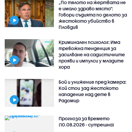
„По тялото на жертвата не
е имало здраво място":
Говори съдията по делото за
жестокото убийство в
Пловдив
Криминален психолог: Има
тревожна тенденция за
засилване на садистичните
прояви и импулси у младите
хора
Бой и унижение пред камера:
Кой стои зад жестокото
нападение над дете в
Радомир
Прогноза за времето
(10.08.2026 - сутрешна)