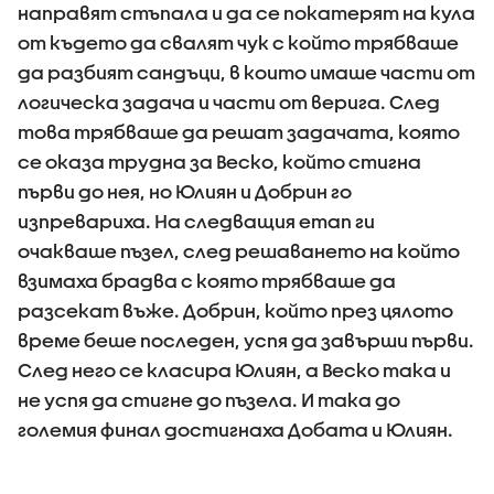
направят стъпала и да се покатерят на кула
от където да свалят чук с който трябваше
да разбият сандъци, в които имаше части от
логическа задача и части от верига. След
това трябваше да решат задачата, която
се оказа трудна за Веско, който стигна
първи до нея, но Юлиян и Добрин го
изпревариха. На следващия етап ги
очакваше пъзел, след решаването на който
взимаха брадва с която трябваше да
разсекат въже. Добрин, който през цялото
време беше последен, успя да завърши първи.
След него се класира Юлиян, а Веско така и
не успя да стигне до пъзела. И така до
големия финал достигнаха Добата и Юлиян.