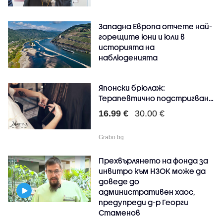
Западна Европа отчете най-
горещите юни и юли в
историята на
наблюденията
Японски брюлаж:
Терапевтично подстригване
на..
16.99 €
30.00 €
Grabo.bg
Прехвърлянето на фонда за
инвитро към НЗОК може да
доведе до
административен хаос,
предупреди д-р Георги
Стаменов