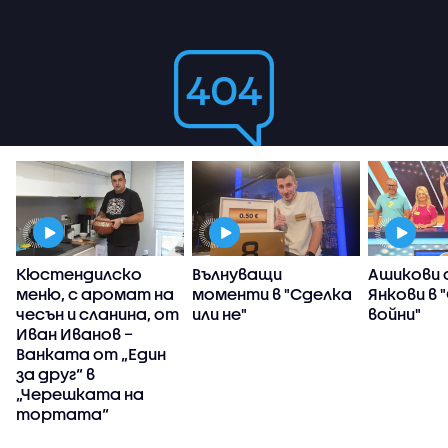
Кюстендилско
Вълнуващи
Ашикови 
меню, с аромат на
моменти в "Сделка
Янкови в 
чесън и сланина, от
или не"
войни"
Иван Иванов –
Ванката от „Един
за друг“ в
„Черешката на
тортата“