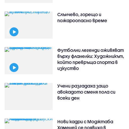
Слънчево, горещо и
пожароопасно време
Футболни легенди оживяват
върху фланелки: Художникът,
който превръща спорта в
изкуство
Учени разгадаха защо
авокадото сменя пола си
всеки ден
Нови кадри с Моджтаба
Хаменей се появиха в