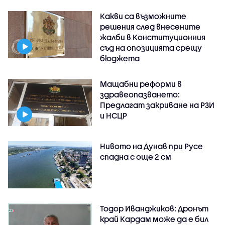
Какви са възможните
решения след внесените
жалби в Конституционния
съд на опозицията срещу
бюджета
Мащабни реформи в
здравеопазването:
Предлагат закриване на РЗИ
и НСЦР
Нивото на Дунав при Русе
спадна с още 2 см
Тодор Иванджиков: Дронът
край Кардам може да е бил