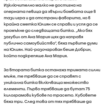
Изключително малко не достигна на
оперната певица да хвърли бомбата още в
тази игра и да отстрани фаворита, но в
крайна сметка Юлиян се справи и успя да се
промъкне до следващата битка. „Ако бях
загубил от Ана Мария щях да направя
публично самоубийство“, бяха първите думи
на Юлиян. Най-разочарован беше Добрин,
който подкрепяше Ана Мария.
За втората битка останаха тримата силни
мъже, те трябваше да се справят с
уникална битка включваща множество
елементи. Първо трябваше да бутат 75
килограмови кубове по трасето. Кубовете
бяха три. След това от тях трябваше да