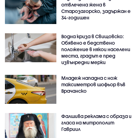
отвлечена жена в
Старозагорско, задържан е
34-годишен
Водна криза в Свищовско:
Обявено е бедствено
положение в някои населени
места, градът е пред
извънредни мерки
Младеж нападна с нож
таксиметров шофьор във
Врачанско
Фалшива реклама с образа и
гласа на митрополит
Гавриил