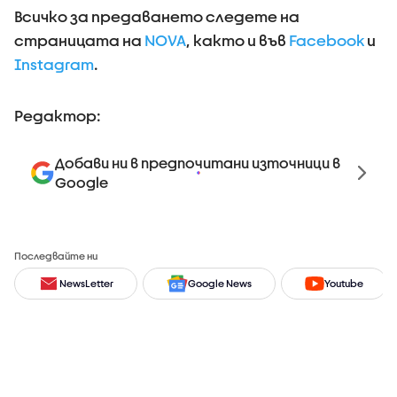
Всичко за предаването следете на
страницата на
NOVA
, както и във
Facebook
и
Instagram
.
Редактор:
Добави ни в предпочитани източници в
Google
Последвайте ни
NewsLetter
Google News
Youtube