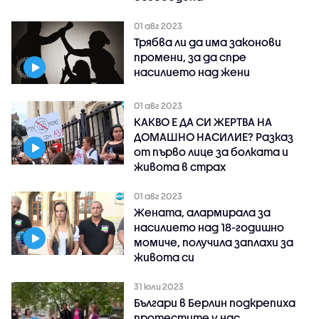
01 авг 2023
Трябва ли да има законови
промени, за да спре
насилието над жени
01 авг 2023
КАКВО Е ДА СИ ЖЕРТВА НА
ДОМАШНО НАСИЛИЕ? Разказ
от първо лице за болката и
живота в страх
01 авг 2023
Жената, алармирала за
насилието над 18-годишно
момиче, получила заплахи за
живота си
31 юли 2023
Българи в Берлин подкрепиха
протестите у нас