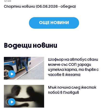
12:49
Спортни новини (06.08.2026 - обедна)
ОЩЕ НОВИНИ
Водещи новини
Шофьор на автобус свали
момче със СОП заради
изтекла карта, то вървя с
часове в жегата
Мъж почина след жесток
побой в Пловдив