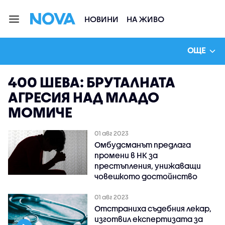
НОВИНИ
НА ЖИВО
ОЩЕ
400 ШЕВА: БРУТАЛНАТА
АГРЕСИЯ НАД МЛАДО
МОМИЧЕ
01 авг 2023
Омбудсманът предлага
промени в НК за
престъпления, унижаващи
човешкото достойнство
01 авг 2023
Отстраниха съдебния лекар,
изготвил експертизата за