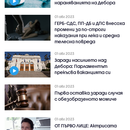
нараняванията на Дебора
01 авг 2023
ГЕРБ-СДС, ПП-ДБ и ДПС внесоха
промени за по-строги
наказания при лека и средна
телесна повреда
01 авг 2023
Заради насилието над
Дебора: Парламентът
прекъсва ваканцията си
01 авг 2023
Първа оставка заради случая
с обезобразеното момиче
01 авг 2023
ОТ ПЪРВО ЛИЦЕ: Актрисата