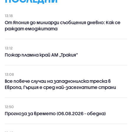
13:18
От Япония до милиарди съобщения дневно: Как се
раждат емоджитата
13:12
Пожар пламна край АМ „Тракия“
13:08
Все повече случаи на западнонилска треска в
Европа, Гърция е сред най-засегнатите страни
12:50
Прогноза за времето (06.08.2026 - обедна)