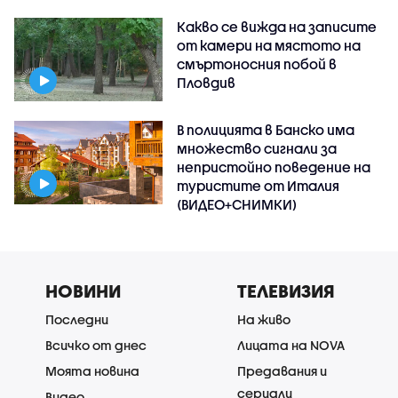
Какво се вижда на записите
от камери на мястото на
смъртоносния побой в
Пловдив
В полицията в Банско има
множество сигнали за
непристойно поведение на
туристите от Италия
(ВИДЕО+СНИМКИ)
НОВИНИ
ТЕЛЕВИЗИЯ
Последни
На живо
Всичко от днес
Лицата на NOVA
Моята новина
Предавания и
сериали
Видео