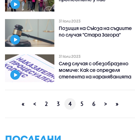
31 юли 2023
Позиция на Съюза на съдиите
по случая "Стара Загора"
31 юли 2023
След случая с обезобразено
момиче: Как се определя
степента на нараняванията
«
<
2
3
4
5
6
>
»
ПОСЛЕДНИ