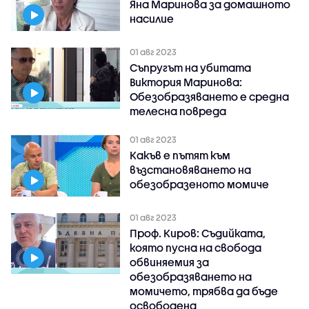
Яна Маринова за домашното
насилие
01 авг 2023
Съпругът на убитата
Виктория Маринова:
Обезобразяването е средна
телесна повреда
01 авг 2023
Какъв е пътят към
възстановяването на
обезобразеното момиче
01 авг 2023
Проф. Киров: Съдийката,
която пусна на свобода
обвиняемия за
обезобразяването на
момичето, трябва да бъде
освободена