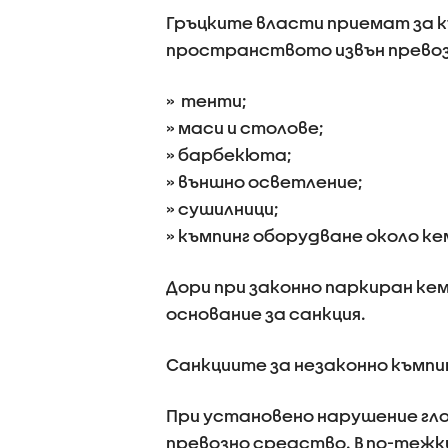
Гръцките власти приемат за к
пространството извън превоз
» тенти;
» маси и столове;
» барбекюта;
» външно осветление;
» сушилници;
» къмпинг оборудване около к
Дори при законно паркиран ке
основание за санкция.
Санкциите за незаконно къмпин
При установено нарушение гло
превозно средство. В по-тежки