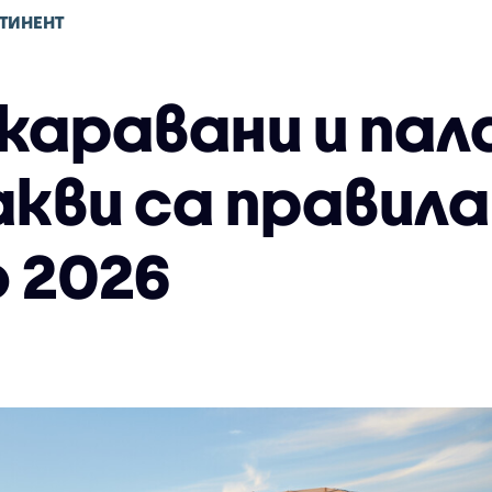
ТИНЕНТ
каравани и пал
акви са правил
 2026