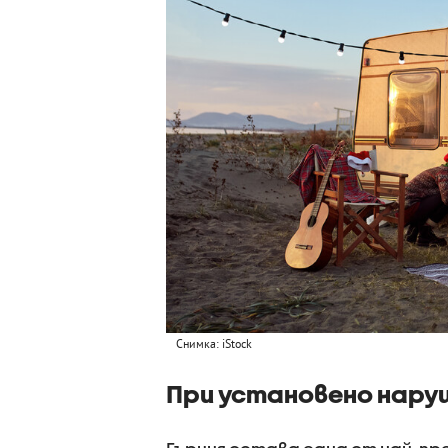
Снимка: iStock
При установено наруш