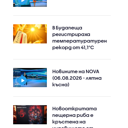
В Будапеща
регистрираха
температуратурен
рекорд от 41,1°C
Новините на NOVA
(06.08.2026 - лятна
късна)
Новооткритата
пещерна риба е
кръстена на