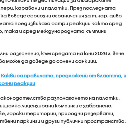
редпочитаните дестинации за българските
пери, каравани и палатки. През последната
а въведе сериозни ограничения за т.нар. диво
илата предизвикаха остри реакции както сред
, така и сред международната къмпинг
лни разяснения, към средата на юни 2026 г. вече
кво може да доведе до солени санкции.
Какви са правилата, предложени от властта, и
сочни реакции
законодателство разполагането на палатки,
ициално лицензирани къмпинги е забранено.
е, горски територии, природни резервати,
твени паркинги и други публични пространства.