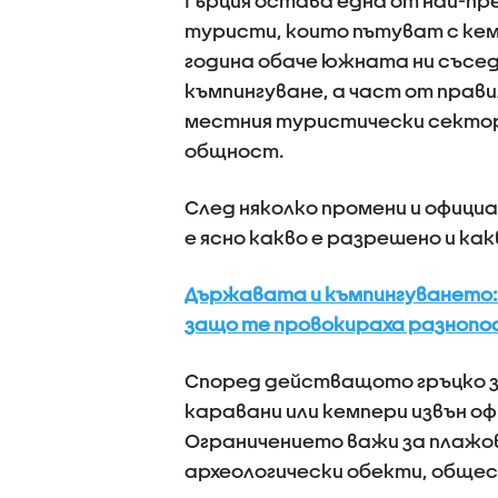
Гърция остава една от най-п
туристи, които пътуват с кем
година обаче южната ни съседк
къмпингуване, а част от прав
местния туристически сектор
общност.
След няколко промени и официа
е ясно какво е разрешено и ка
Държавата и къмпингуването: 
защо те провокираха разнопо
Според действащото гръцко 
каравани или кемпери извън оф
Ограничението важи за плажов
археологически обекти, общес