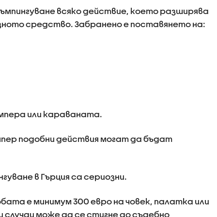
ъмпингуване всяко действие, което разширява
ното средство. Забранено е поставянето на:
емпера или караваната.
мпер подобни действия могат да бъдат
гуване в Гърция са сериозни.
бата е минимум 300 евро на човек, палатка или
 случаи може да се стигне до съдебно