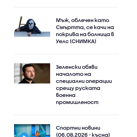
Мъж, облечен като
Смъртта, се качи на
покрива на болница в
Уелс (СНИМКА)
Зеленски обяви
началото на
специални операции
срещу руската
военна
промишленост
Спортни новини
(06.08.2026 - късна)