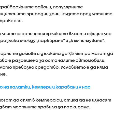
 крайбрежните райони, популярните
ащитените природни зони, където през летните
проверки.
алните ограничения гръцките власти официално
разлика между „паркиране“ и „къмпингуване“.
орните домове с дължина до 7,5 метра могат да
ова е разрешено за останалите автомобили,
амото превозно средство. Условието е да няма
не.
 на палатки, кемпери и каравани у нас
огат да спят в кемпера си, стига да не изнасят
пазват местните правила за паркиране.