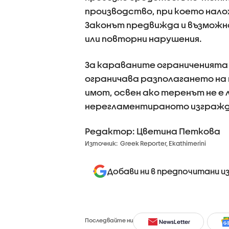
производство, при което нало
Законът предвижда и възможн
или повторни нарушения.
За караваните ограниченията
ограничава разполагането на 
имот, освен ако теренът не е
нерегламентираното изгражда
Редактор: Цветина Петкова
Източник:
Greek Reporter, Ekathimerini
Добави ни в предпочитани и
Последвайте ни
NewsLetter