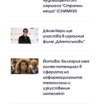
чудовището от
сериала "Странни
неща" (СНИМКИ)
Джим Кери ще
участва в игралния
филм „Джетсънови“
Йотова: България има
голям потенциал в
сферата на
информационните
технологии и
изкуствения
интелект
Instagram
Facebook