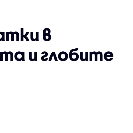
атки в
ата и глобите