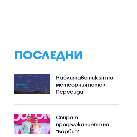
ПОСЛЕДНИ
Наближава пикът на
метеорния поток
Персеиди
Спират
продължанието на
"Барби"?