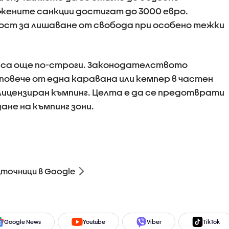
жените санкции достигат до 3000 евро.
ост за лишаване от свобода при особено тежки
 са още по-строги. Законодателството
повече от една каравана или кемпер в частен
 лицензиран къмпинг. Целта е да се предотврати
не на къмпинг зони.
зточници в Google
Google News
Youtube
Viber
TikTok