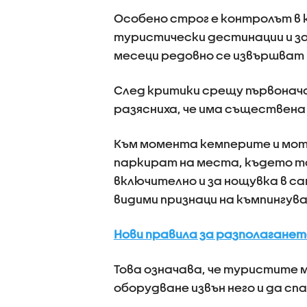
Особено строг е контролът в
туристически дестинации и з
месеци редовно се извършват 
След критики срещу първонач
разясниха, че има съществена 
Към момента кемперите и мот
паркират на места, където т
включително и за нощувка в с
видими признаци на къмпингува
Нови правила за разполагането
Това означава, че туристите м
оборудване извън него и да с