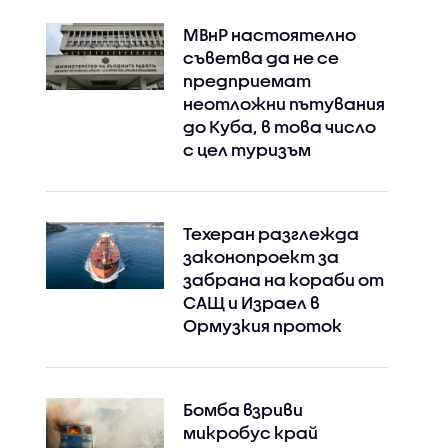
МВнР настоятелно
съветва да не се
предприемат
неотложни пътувания
до Куба, в това число
с цел туризъм
Техеран разглежда
законопроект за
забрана на кораби от
САЩ и Израел в
Ормузкия проток
Бомба взриви
микробус край