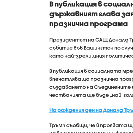
В публикация в социал
държавният глава зая
празнична програма
Президентът на САЩ Доналд Тр
събитие във Вашингтон по слу
като най-зрелищния политичес
В публикация в социалната мре
впечатляваща празнична прог
създаването на Съединените 
честванията ще бъде „най-гол
На рождения ден на Доналд Тр
Тръмп съобщи, че в проявата 