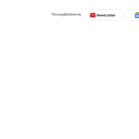
Последвайте ни
NewsLetter