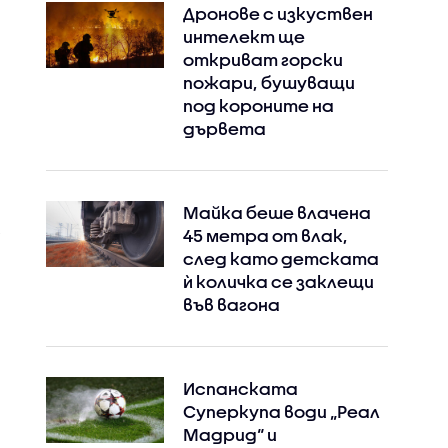
Дронове с изкуствен
интелект ще
откриват горски
пожари, бушуващи
под короните на
дървета
Майка беше влачена
45 метра от влак,
след като детската
ѝ количка се заклещи
във вагона
Испанската
Суперкупа води „Реал
Мадрид“ и