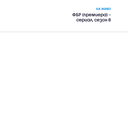
НА ЖИВО
ФБР (премиера) –
сериал, сезон 8