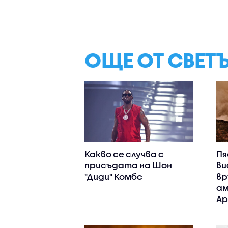
ОЩЕ ОТ СВЕТ
Какво се случва с
Пя
присъдата на Шон
ви
"Диди" Комбс
вр
ам
Ар