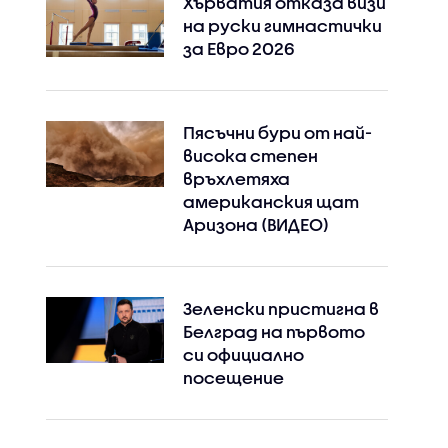
Хърватия отказа визи
на руски гимнастички
за Евро 2026
Пясъчни бури от най-
висока степен
връхлетяха
американския щат
Аризона (ВИДЕО)
Зеленски пристигна в
Белград на първото
си официално
посещение