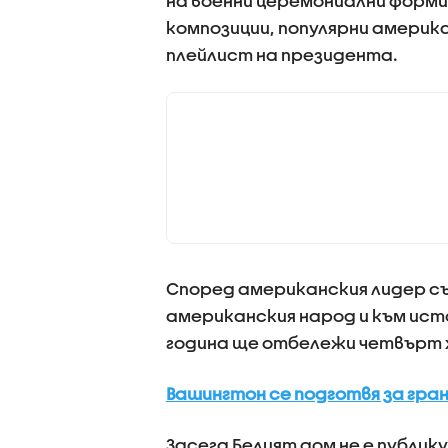
на военни церемониални форми
композиции, популярни америка
плейлист на президента.
Според американския лидер с
американския народ и към ис
година ще отбележи четвърт 
Вашингтон се подготвя за гра
Засега Белият дом не е публи