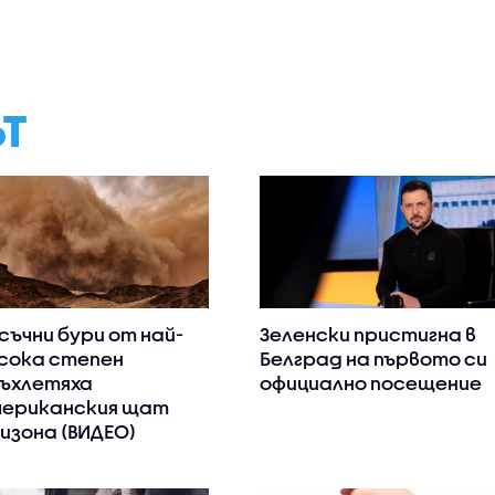
ЪТ
съчни бури от най-
Зеленски пристигна в
сока степен
Белград на първото си
ъхлетяха
официално посещение
ериканския щат
изона (ВИДЕО)