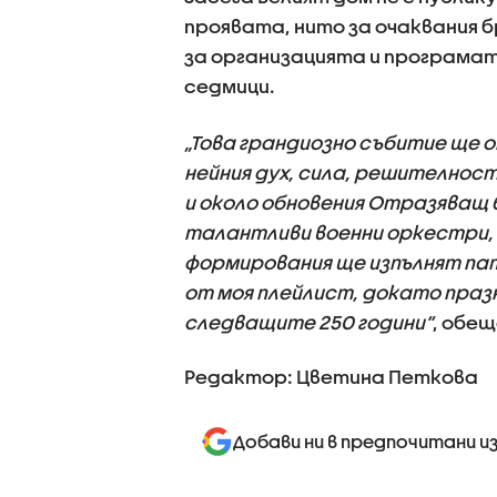
проявата, нито за очаквания 
за организацията и програма
седмици.
„Това грандиозно събитие ще 
нейния дух, сила, решителност
и около обновения Отразяващ б
талантливи военни оркестри,
формирования ще изпълнят пат
от моя плейлист, докато пра
следващите 250 години“
, обещ
Редактор: Цветина Петкова
Добави ни в предпочитани и