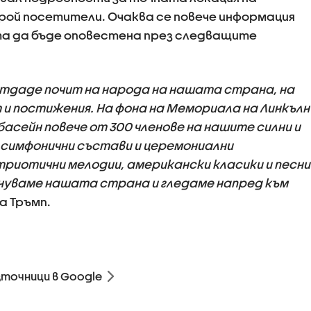
брой посетители. Очаква се повече информация
та да бъде оповестена през следващите
отдаде почит на народа на нашата страна, на
 и постижения. На фона на Мемориала на Линкълн
асейн повече от 300 членове на нашите силни и
 симфонични състави и церемониални
риотични мелодии, американски класики и песни
знуваме нашата страна и гледаме напред към
а Тръмп.
зточници в Google