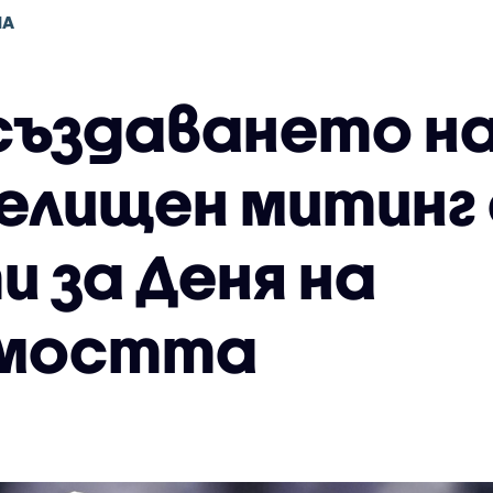
НА
 създаването н
елищен митинг 
 за Деня на
имостта