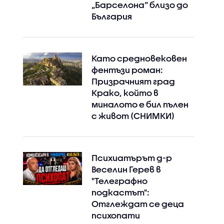
„Барселона“ близо до
България
Instagram
Facebook
Като средновековен
фентъзи роман:
Призрачният град
Крако, който в
миналото е бил пълен
с живот (СНИМКИ)
Психиатърът д-р
Веселин Герев в
"Телеграфно
подкастът":
Отглеждат се деца
психопати