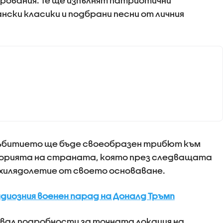
рования. Те ще изпълнят патриотични
нски класики и подбрани песни от личния
ъбитието ще бъде своеобразен трибют към
торията на страната, която през следващата
хилядолетие от своето основаване.
ндиозния военен парад на Доналд Тръмп
кувал подробности за точната локация на