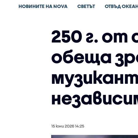
НОВИНИТЕ НА NOVA
СВЕТЪТ
ОТВЪД ОКЕА
250 г. от
обеща зр
музиканти
независ
15 юни 2026 14:25