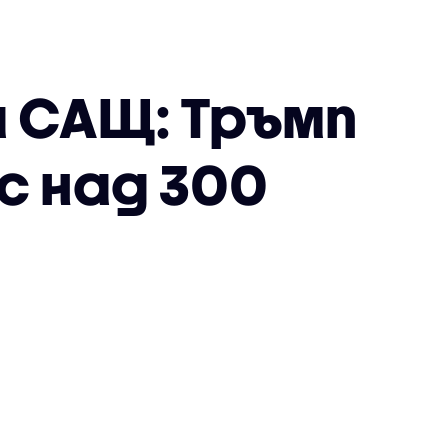
а САЩ: Тръмп
с над 300