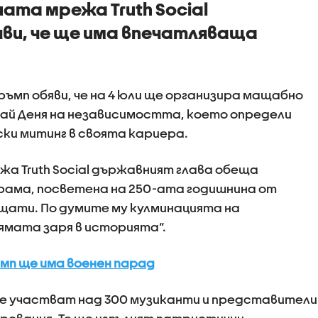
ната мрежа Truth Social
ви, че ще има впечатляваща
ъмп обяви, че на 4 юли ще организира мащабно
чай Деня на независимостта, което определи
ки митинг в своята кариера.
жа Truth Social държавният глава обеща
рама, посветена на 250-ата годишнина от
щати. По думите му кулминацията на
ямата заря в историята“.
ъмп ще има военен парад
ще участват над 300 музиканти и представители