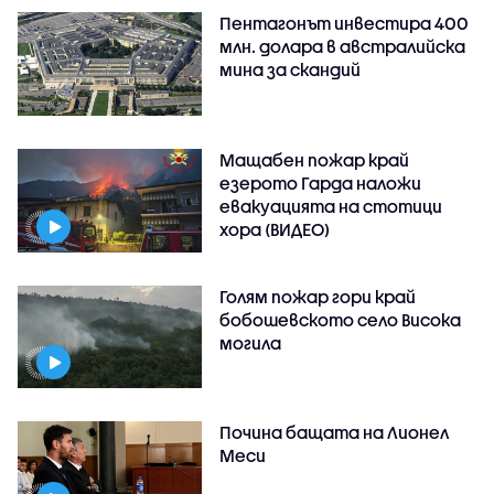
Пентагонът инвестира 400
млн. долара в австралийска
мина за скандий
Мащабен пожар край
езерото Гарда наложи
евакуацията на стотици
хора (ВИДЕО)
Голям пожар гори край
бобошевското село Висока
могила
Почина бащата на Лионел
Меси