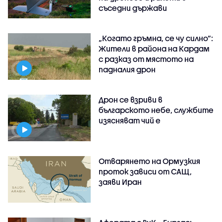
съседни държави
„Когато гръмна, се чу силно“:
Жители в района на Кардам
с разказ от мястото на
падналия дрон
Дрон се взриви в
българското небе, службите
изясняват чий е
Отварянето на Ормузкия
проток зависи от САЩ,
заяви Иран