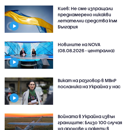
Киев: Не сме изпращали
преднамерено никакви
летателни средства към
България
Новините на NOVA
(08.08.2026 - централна)
Викат на разговор в МВнР
посланика на Украйна у нас
Войната в Украйна извън
границите: Близо 100 случая
на дронове и ракети в