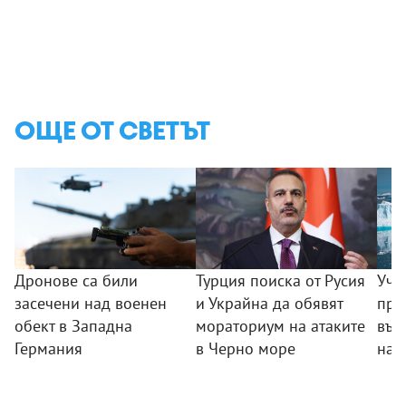
ОЩЕ ОТ СВЕТЪТ
Дронове са били
Турция поиска от Русия
Уче
засечени над военен
и Украйна да обявят
пре
обект в Западна
мораториум на атаките
във
Германия
в Черно море
на 