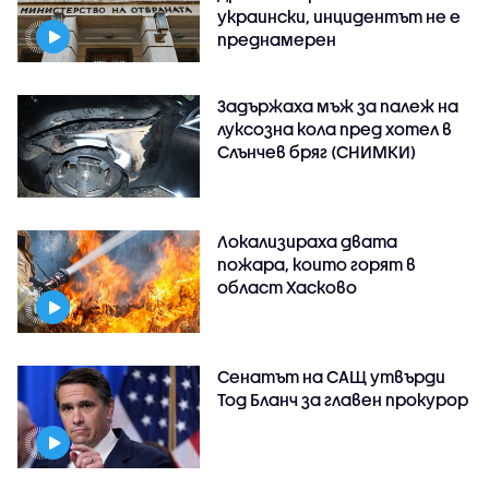
украински, инцидентът не е
преднамерен
Задържаха мъж за палеж на
луксозна кола пред хотел в
Слънчев бряг (СНИМКИ)
Локализираха двата
пожара, които горят в
област Хасково
Сенатът на САЩ утвърди
Тод Бланч за главен прокурор