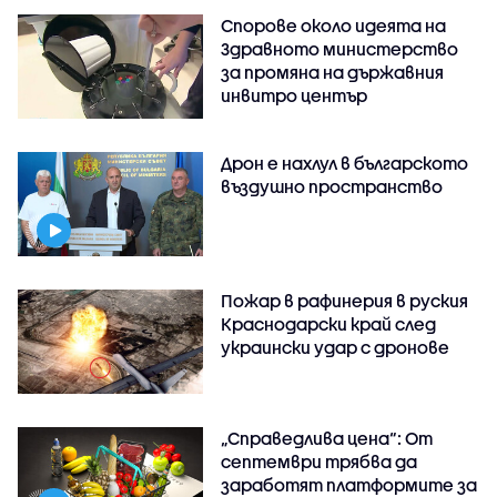
Спорове около идеята на
Здравното министерство
за промяна на държавния
инвитро център
Дрон е нахлул в българското
въздушно пространство
Пожар в рафинерия в руския
Краснодарски край след
украински удар с дронове
„Справедлива цена“: От
септември трябва да
заработят платформите за