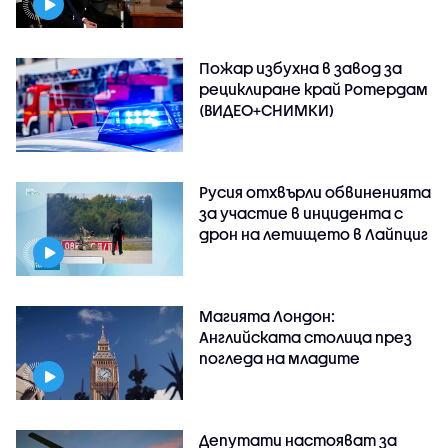
Пожар избухна в завод за
рециклиране край Ротердам
(ВИДЕО+СНИМКИ)
Русия отхвърли обвиненията
за участие в инцидента с
дрон на летището в Лайпциг
Магията Лондон:
Английската столица през
погледа на младите
Депутати настояват за