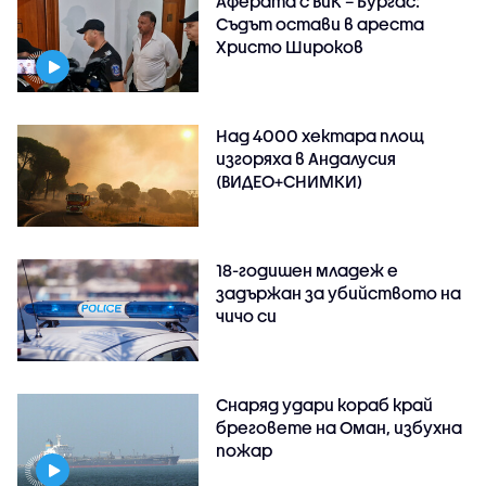
Аферата с ВиК – Бургас:
Съдът остави в ареста
Христо Широков
Над 4000 хектара площ
изгоряха в Андалусия
(ВИДЕО+СНИМКИ)
18-годишен младеж е
задържан за убийството на
чичо си
Снаряд удари кораб край
бреговете на Оман, избухна
пожар