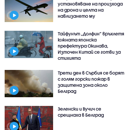
установяване на произхода
на дрона и целта на
навлизането му
Тайфунът „Долфин” връхлетя
южната японска
префектура Окинава,
Източен Китай се готви за
стихията
Трети ден в Сърбия се борят
с голям горски пожар в
защитена зона около
Белград
Зеленски и Вучич се
срещнаха в Белград