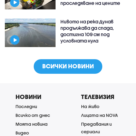
проследяване на цените
Нивото на река Дунав
продължава да спада,
достигна 109 см под
условната нула
ВСИЧКИ НОВИНИ
НОВИНИ
ТЕЛЕВИЗИЯ
Последни
На живо
Всичко от днес
Лицата на NOVA
Моята новина
Предавания и
сериали
Видео