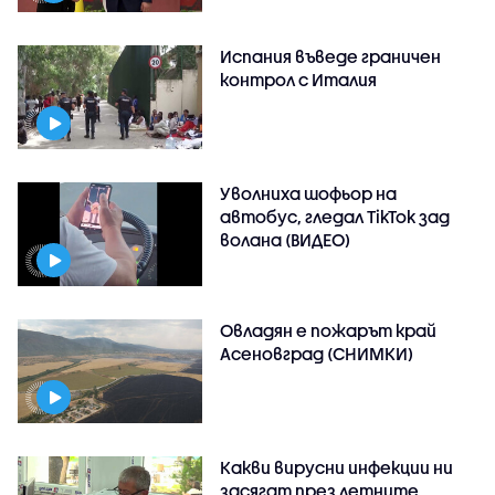
Испания въведе граничен
контрол с Италия
Уволниха шофьор на
автобус, гледал TikTok зад
волана (ВИДЕО)
Овладян е пожарът край
Асеновград (СНИМКИ)
Какви вирусни инфекции ни
засягат през летните