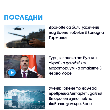
ПОСЛЕДНИ
Дронове са били засечени
над военен обект в Западна
Германия
Турция поиска от Русия и
Украйна да обявят
мораториум на атаките в
Черно море
Учени: Топенето на леда
превръща Антарктида във
вторичен източник на
живачно замърсяване