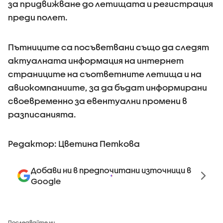
за придвижване до летищата и регистрация
преди полет.
Пътниците са посъветвани също да следят
актуалната информация на интернет
страниците на съответните летища и на
авиокомпаниите, за да бъдат информирани
своевременно за евентуални промени в
разписанията.
Редактор: Цветина Петкова
Добави ни в предпочитани източници в
Google
Последвайте ни