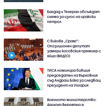
Багдад и Техеран обсъждат
схема за износ на иракски
петрол
С викове „Срам!“:
Опозиционен депутат
замери косовския премиер с
яйца (ВИДЕО)
ТИСА номинира бившия
председател на Върховния
съд Андраш Бака за следващ
президент на Унгария
Военното министерство:
Дронът вероятно е