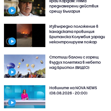
край Кардам: Няма
преднамерени действия
срещу България
Извънредно положение в
канадската провинция
Британска Колумбия заради
неконтролируем пожар
Стотици балони с горещ
въздух полетяха в небето
над Бристол (ВИДЕО)
Новините на NOVA NEWS
(08.08.2026 - 20:00)