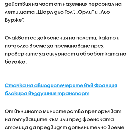
действия на част от наземния персонал на
летищата „Шарл дьо Гол“, „Орли“ и „Льо
Бурже“.
Очакват се закъснения на полети, както и
по-дълго време за преминаване през
проверките за сигурност и обработката на
багажа.
Стачка на авиодиспечерите във Франция
блокира въздушния транспорт
От външното министерство препоръчват
на пътуващите към или през френската
столица да предвидят допълнително време