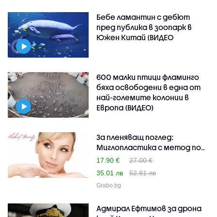
Бебе ламантин с дебют
пред публика в зоопарк в
Южен Китай (ВИДЕО
600 малки птици фламинго
бяха освободени в една от
най-големите колонии в
Европа (ВИДЕО)
За пленяващ поглед:
Миглопластика с метод по..
17.90 €
27.00 €
35.01 лв
52.81 лв
Grabo.bg
Адмирал Ефтимов за дрона