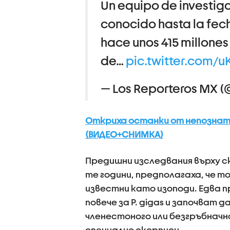
Un equipo de investig
conocido hasta la fech
hace unos 415 millones
de…
pic.twitter.com/
— Los Reporteros MX 
Откриха останки от непознат 
(ВИДЕО+СНИМКА)
Предишни изследвания върху ск
те години, предполагаха, че т
известни като изоподи. Едва п
повече за P. gigas и започват 
членестоного или безгръбначно
специално скорпион.