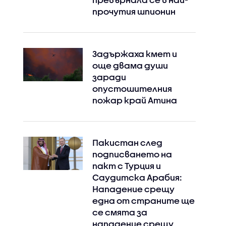
прочутия шпионин
Задържаха кмет и
още двама души
заради
опустошителния
пожар край Атина
Пакистан след
подписването на
пакт с Турция и
Саудитска Арабия:
Нападение срещу
една от страните ще
се смята за
нападение срещу