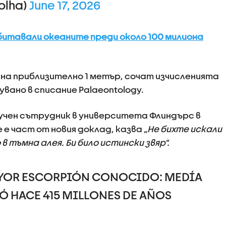
folha)
June 17, 2026
битавали океаните преди около 100 милиона
лжина приблизително 1 метър, сочат изчисленията
увано в списание Palaeontology.
аучен сътрудник в университета Флиндърс в
 е част от новия доклад, казва
„Не бихте искали
 тъмна алея. Би било истински звяр".
MAYOR ESCORPIÓN CONOCIDO: MEDÍA
Ó HACE 415 MILLONES DE AÑOS