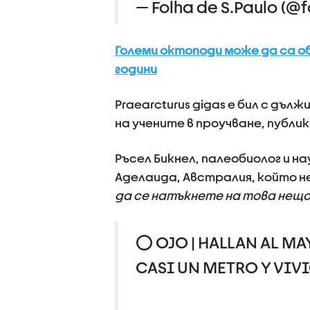
— Folha de S.Paulo (@
Големи октоподи може да са о
години
Praearcturus gigas е бил с дъ
на учените в проучване, публик
Ръсел Бикнел, палеобиолог и н
Аделаида, Австралия, който не
да се натъкнете на това нещо в
⭕ OJO | HALLAN AL 
CASI UN METRO Y VIVI