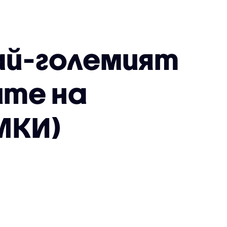
Най-големият
ите на
МКИ)