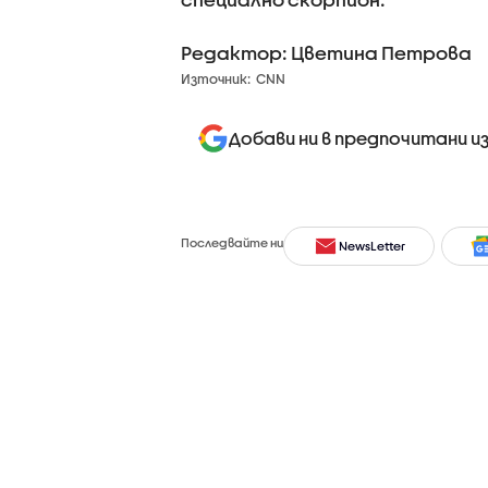
Редактор: Цветина Петрова
Източник:
CNN
Добави ни в предпочитани и
Последвайте ни
NewsLetter