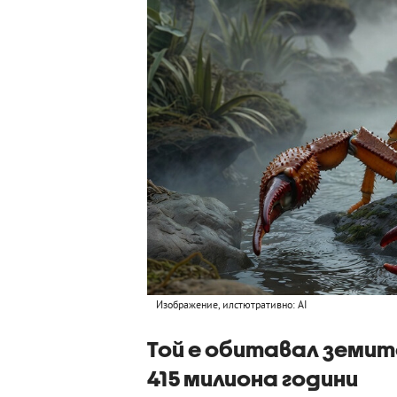
Изображение, илстютративно: AI
Той е обитавал земит
415 милиона години