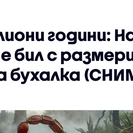
лиони години: 
е бил с размер
а бухалка (СНИ