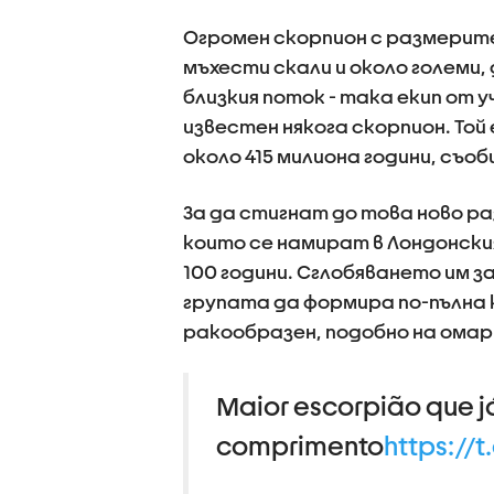
Огромен скорпион с размерите
мъхести скали и около големи,
близкия поток - така екип от 
известен някога скорпион. То
около 415 милиона години, съо
За да стигнат до това ново р
които се намират в Лондонски
100 години. Сглобяването им з
групата да формира по-пълна 
ракообразен, подобно на омар
Maior escorpião que j
comprimento
https://