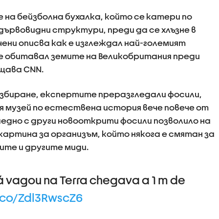
 на бейзболна бухалка, който се катери по
 дървовидни структури, преди да се хлъзне в
учени описва как е изглеждал най-големият
й е обитавал земите на Великобритания преди
бщава CNN.
азбиране, експертите преразгледали фосили,
я музей по естествена история вече повече от
аедно с други новооткрити фосили позволило на
картина за организъм, който някога е смятан за
ите и другите миди.
á vagou na Terra chegava a 1 m de
t.co/Zdl3RwscZ6