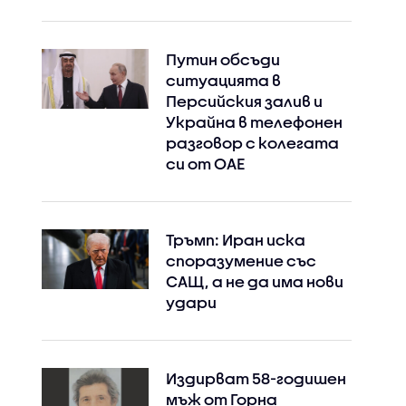
Путин обсъди
ситуацията в
Персийския залив и
Украйна в телефонен
разговор с колегата
си от ОАЕ
Тръмп: Иран иска
споразумение със
САЩ, а не да има нови
удари
Издирват 58-годишен
мъж от Горна