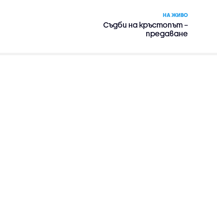
НА ЖИВО
Съдби на кръстопът –
предаване