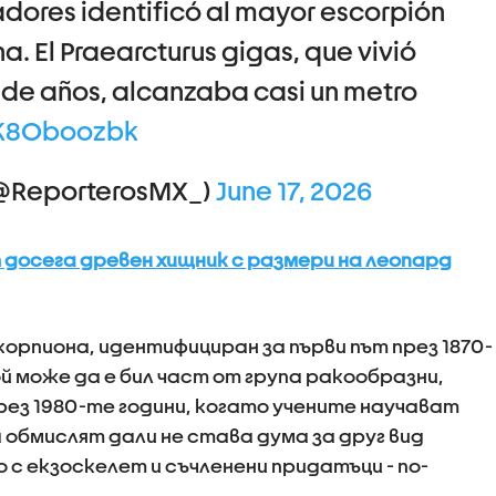
adores identificó al mayor escorpión
a. El Praearcturus gigas, que vivió
 de años, alcanzaba casi un metro
uK8Oboozbk
(@ReporterosMX_)
June 17, 2026
досега древен хищник с размери на леопард
орпиона, идентифициран за първи път през 1870-
ой може да е бил част от група ракообразни,
рез 1980-те години, когато учените научават
да обмислят дали не става дума за друг вид
 с екзоскелет и съчленени придатъци - по-