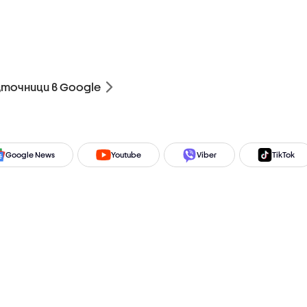
зточници в Google
Google News
Youtube
Viber
TikTok