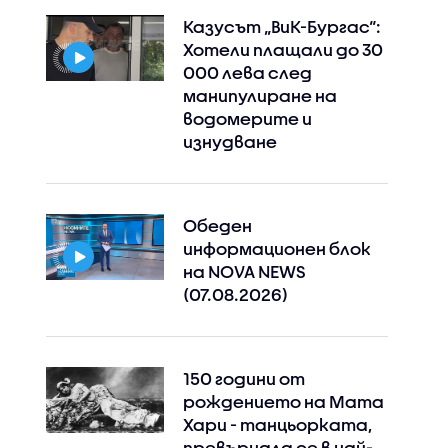
Казусът „ВиК-Бургас“:
Хотели плащали до 30
000 лева след
манипулиране на
водомерите и
изнудване
Обеден
Instagram
Facebook
информационен блок
на NOVA NEWS
(07.08.2026)
150 години от
рождението на Мата
Хари - танцьорката,
превърнала се в най-