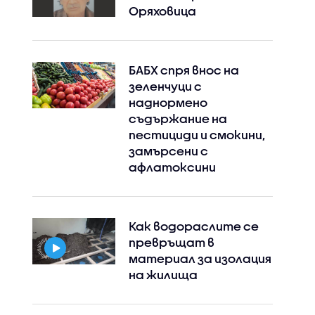
Оряховица
БАБХ спря внос на
зеленчуци с
наднормено
съдържание на
пестициди и смокини,
замърсени с
афлатоксини
Как водораслите се
превръщат в
материал за изолация
на жилища