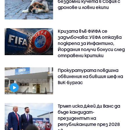
бездомни кучета в София с
дронове и ловни екипи
Кризата във ФИФА се
задълбочава: УЕФА отказва
подкрепа за Инфантино,
Йордания получи бонуси след
отправени критики
Прокуратурата повдигна
обвинения на бившия шеф на
ВиК-Бургас
Тръмп иска Джей Ди Ванс да
бъде кандидат-
президентът на
републиканците през 2028