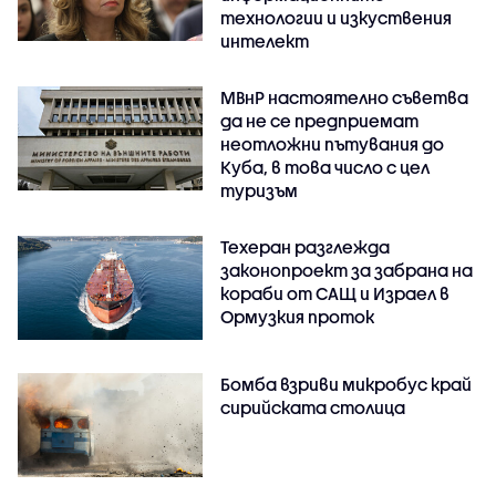
технологии и изкуствения
интелект
МВнР настоятелно съветва
да не се предприемат
неотложни пътувания до
Куба, в това число с цел
туризъм
Техеран разглежда
законопроект за забрана на
кораби от САЩ и Израел в
Ормузкия проток
Бомба взриви микробус край
сирийската столица