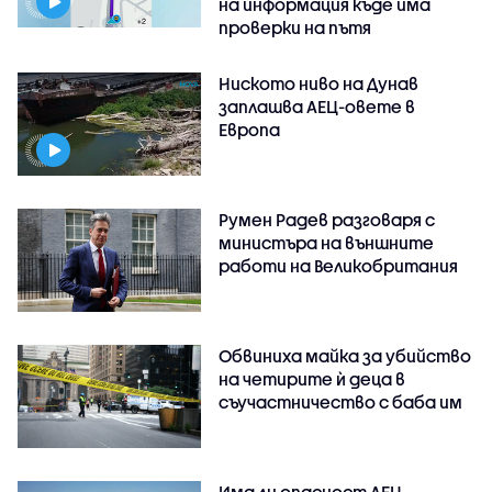
на информация къде има
проверки на пътя
Ниското ниво на Дунав
заплашва АЕЦ-овете в
Европа
Румен Радев разговаря с
министъра на външните
работи на Великобритания
Обвиниха майка за убийство
на четирите ѝ деца в
съучастничество с баба им
Има ли опасност АЕЦ