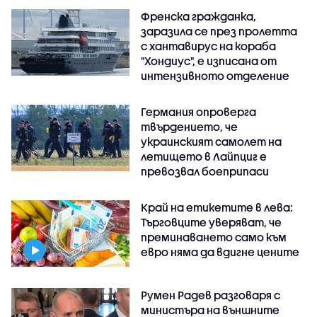
Френска гражданка,
заразила се през пролетта
с хантавирус на кораба
"Хондиус", е изписана от
интензивното отделение
Германия опроверга
твърдението, че
украинският самолет на
летището в Лайпциг е
превозвал боеприпаси
Край на етикетите в лева:
Търговците уверяват, че
преминаването само към
евро няма да вдигне цените
Румен Радев разговаря с
министъра на външните