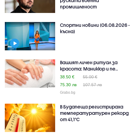
руската военна
промишленост
Спортни новини (06.08.2026 -
късна)
Вашият личен ритуал за
красота: Маникюр и пе..
38.50 €
55.00 €
75.30 лв
107.57 лв
Grabo.bg
В Будапеща регистрираха
температуратурен рекорд
от 41,1°C