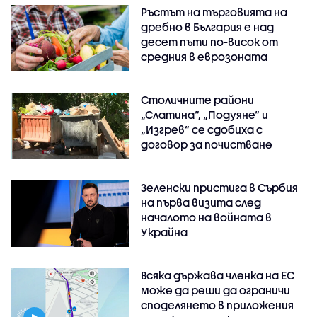
Ръстът на търговията на
дребно в България е над
десет пъти по-висок от
средния в еврозоната
Столичните райони
„Слатина“, „Подуяне“ и
„Изгрев“ се сдобиха с
договор за почистване
Зеленски пристига в Сърбия
на първа визита след
началото на войната в
Украйна
Всяка държава членка на ЕС
може да реши да ограничи
споделянето в приложения