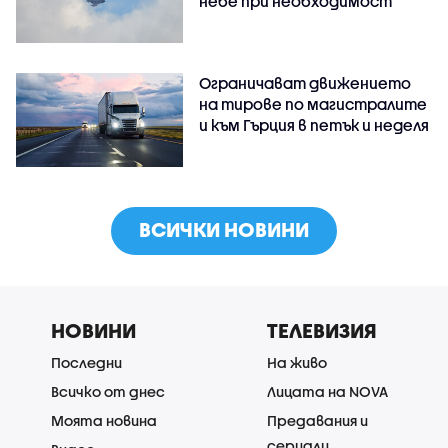
небе при необходимост
Ограничават движението
на тирове по магистралите
и към Гърция в петък и неделя
ВСИЧКИ НОВИНИ
НОВИНИ
ТЕЛЕВИЗИЯ
Последни
На живо
Всичко от днес
Лицата на NOVA
Моята новина
Предавания и
сериали