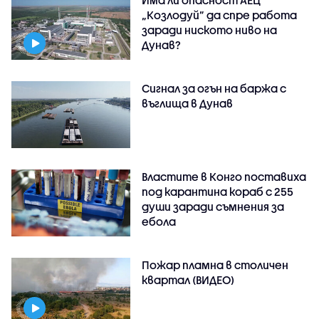
„Козлодуй” да спре работа
заради ниското ниво на
Дунав?
Сигнал за огън на баржа с
въглища в Дунав
Властите в Конго поставиха
под карантина кораб с 255
души заради съмнения за
ебола
Пожар пламна в столичен
квартал (ВИДЕО)