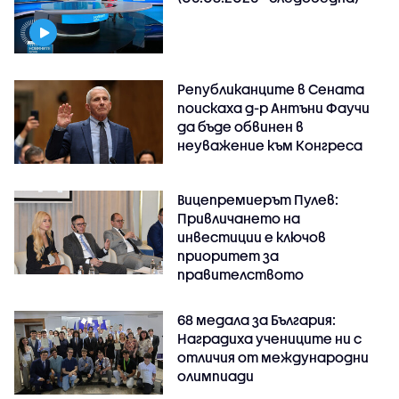
Републиканците в Сената
поискаха д-р Антъни Фаучи
да бъде обвинен в
неуважение към Конгреса
Вицепремиерът Пулев:
Привличането на
инвестиции е ключов
приоритет за
правителството
68 медала за България:
Наградиха учениците ни с
отличия от международни
олимпиади