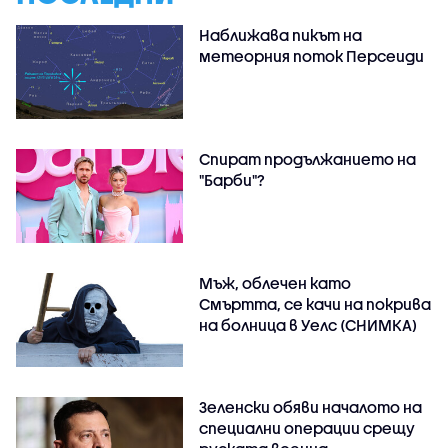
Наближава пикът на
метеорния поток Персеиди
Спират продължанието на
"Барби"?
Мъж, облечен като
Смъртта, се качи на покрива
на болница в Уелс (СНИМКА)
Зеленски обяви началото на
специални операции срещу