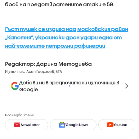
брой на предотвратените атаки е 59.
Гъст пушек се издига над московския район
„Капотня”, украински дрон удари една от
най-големите петролни рафинерии
Редактор: Дарина Методиева
Източник:
Асен Георгиев, БТА
Добави ни в предпочитани източници в
Google
Последвайте ни
NewsLetter
Google News
Youtube