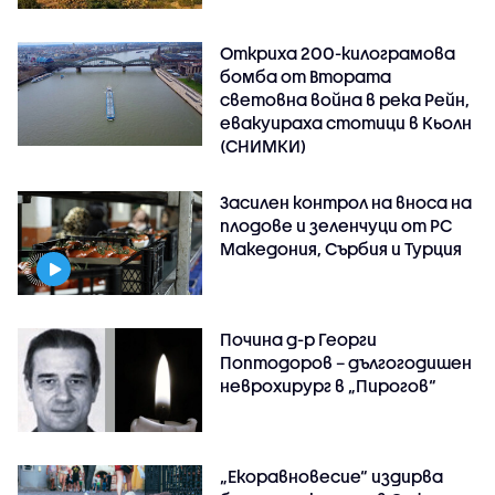
Откриха 200-килограмова
бомба от Втората
световна война в река Рейн,
евакуираха стотици в Кьолн
(СНИМКИ)
Засилен контрол на вноса на
плодове и зеленчуци от РС
Македония, Сърбия и Турция
Почина д-р Георги
Поптодоров – дългогодишен
неврохирург в „Пирогов“
„Екоравновесие“ издирва