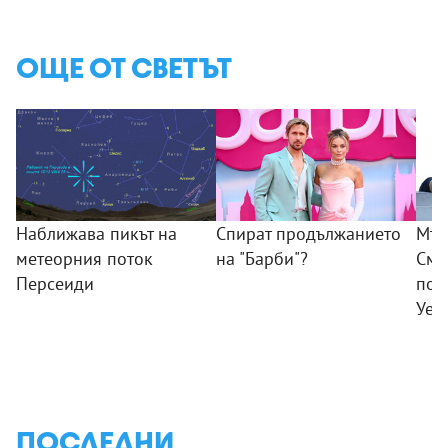
ОЩЕ ОТ СВЕТЪТ
Наближава пикът на
Спират продължанието
Мъж
метеорния поток
на "Барби"?
Смъ
Персеиди
пок
Уел
ПОСЛЕДНИ