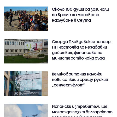
Около 100 души са загинали
по време на масовото
нахлуване в Сеута
Спор за Пловдивския панаир:
ПП настоява за незабавни
действия, финансовото
министерство чака съда
Великобритания наложи
нови санкции срещу руския
„сенчест флот“
Испански изтребители ще
могат да пазят българското