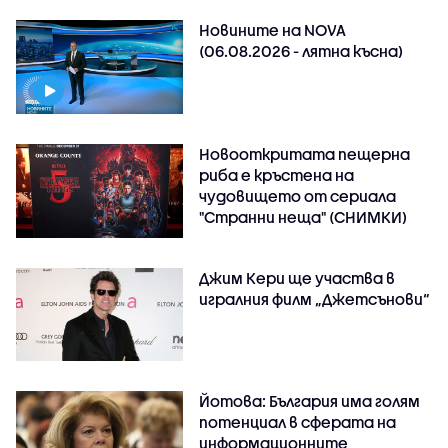
Новините на NOVA
(06.08.2026 - лятна късна)
Новооткритата пещерна
риба е кръстена на
чудовището от сериала
"Странни неща" (СНИМКИ)
Джим Кери ще участва в
игралния филм „Джетсънови“
Йотова: България има голям
потенциал в сферата на
информационните