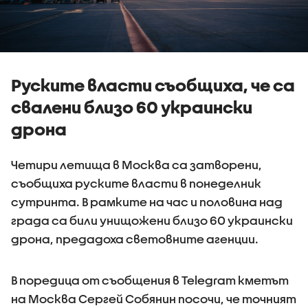
Руските власти съобщиха, че са
свалени близо 60 украински
дрона
Четири летища в Москва са затворени,
съобщиха руските власти в понеделник
сутринта. В рамките на час и половина над
града са били унищожени близо 60 украински
дрона, предадоха световните агенции.
В поредица от съобщения в Telegram кметът
на Москва Сергей Собянин посочи, че точният