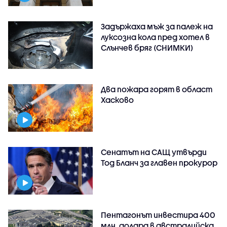
Задържаха мъж за палеж на
луксозна кола пред хотел в
Слънчев бряг (СНИМКИ)
Два пожара горят в област
Хасково
Сенатът на САЩ утвърди
Тод Бланч за главен прокурор
Пентагонът инвестира 400
млн. долара в австралийска