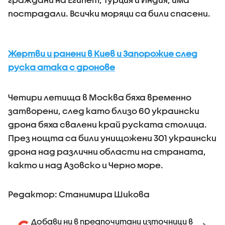
пострадали. Всички моряци са били спасени.
Жертви и ранени в Киев и Запорожие след
руска атака с дронове
Четири летища в Москва бяха временно
затворени, след като близо 60 украински
дрона бяха свалени край руската столица.
През нощта са били унищожени 301 украински
дрона над различни области на страната,
както и над Азовско и Черно море.
Редактор: Станимира Шикова
Добави ни в предпочитани източници в