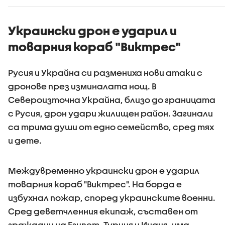
Украински дрон е ударил и
товарния кораб "Виктрес"
Русия и Украйна си размениха нови атаки с
дронове през изминалата нощ. В
Североизточна Украйна, близо до границата
с Русия, дрон удари жилищен район. Загинали
са трима души от едно семейство, сред тях
и дете.
Междувременно украински дрон е ударил
товарния кораб "Виктрес". На борда е
избухнал пожар, според украинските военни.
Сред деветчленния екипаж, съставен от
граждани на Египет, Турция и Индия, има