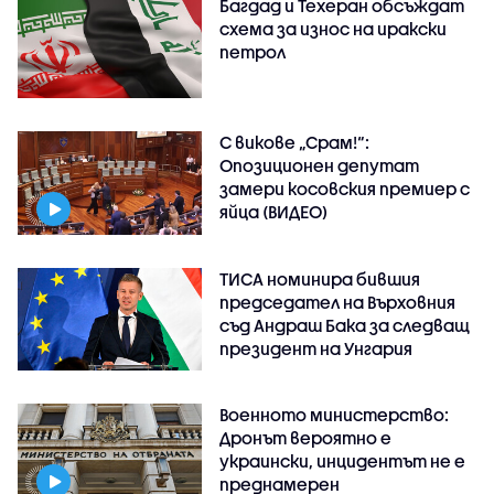
Багдад и Техеран обсъждат
схема за износ на иракски
петрол
С викове „Срам!“:
Опозиционен депутат
замери косовския премиер с
яйца (ВИДЕО)
ТИСА номинира бившия
председател на Върховния
съд Андраш Бака за следващ
президент на Унгария
Военното министерство:
Дронът вероятно е
украински, инцидентът не е
преднамерен