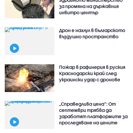
за промяна на държавния
инвитро център
Дрон е нахлул в българското
въздушно пространство
Пожар в рафинерия в руския
Краснодарски край след
украински удар с дронове
„Справедлива цена“: От
септември трябва да
заработят платформите за
проследяване на цените