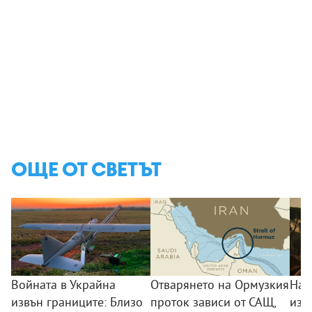
ОЩЕ ОТ СВЕТЪТ
Войната в Украйна
Отварянето на Ормузкия
Над
извън границите: Близо
проток зависи от САЩ,
изг