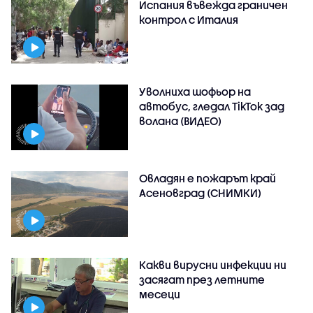
Испания въвежда граничен
контрол с Италия
Уволниха шофьор на
автобус, гледал TikTok зад
волана (ВИДЕО)
Овладян е пожарът край
Асеновград (СНИМКИ)
Какви вирусни инфекции ни
засягат през летните
месеци