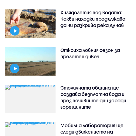
Хилядолетия под водата:
Какви находки продължава
да ни разкрива река Дунав
Откриха ловния сезон за
прелетен дивеч
Столичната община ще
раздава безплатна вода и
през почивните дни заради
горещините
Мобилна лаборатория ще
следи движението на