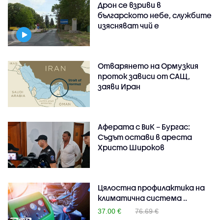
Дрон се взриви в
българското небе, службите
изясняват чий е
Отварянето на Ормузкия
проток зависи от САЩ,
заяви Иран
Аферата с ВиК – Бургас:
Съдът остави в ареста
Христо Широков
Цялостна профилактика на
климатична система ..
37.00 €
76.69 €