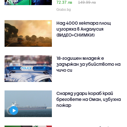
72.37 лв
149.99 лв
Grabo.bg
Над 4000 хектара площ
изгоряха в Андалусия
(ВИДЕО+СНИМКИ)
18-годишен младеж е
задържан за убийството на
чичо си
Снаряд удари кораб край
бреговете на Оман, избухна
пожар