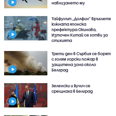
навлизането му
Тайфунът „Долфин” връхлетя
южната японска
префектура Окинава,
Източен Китай се готви за
стихията
Трети ден в Сърбия се борят
с голям горски пожар в
защитена зона около
Белград
Зеленски и Вучич се
срещнаха в Белград