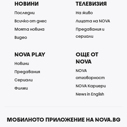
НОВИНИ
ТЕЛЕВИЗИЯ
Последни
На живо
Всичко от днес
Лицата на NOVA
Моята новина
Предавания и
сериали
Видео
NOVA PLAY
ОЩЕ ОТ
NOVA
Новини
NOVA
Предавания
отговорност
Сериали
NOVA Кариери
Филми
News in English
МОБИЛНОТО ПРИЛОЖЕНИЕ НА NOVA.BG