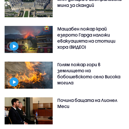
мина за скандий
Мащабен пожар край
езерото Гарда наложи
евакуацията на стотици
хора (ВИДЕО)
Голям пожар гори в
землището на
бобошевското село Висока
могила
Почина бащата на Лионел
Меси