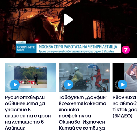
Русия отхвърли
Тайфунът „Долфин”
Уволниха
обвиненията за
връхлетя южната
на автоб
участие в
японска
TikTok за
инцидента с дрон
префектура
(ВИДЕО)
на летището в
Окинава, Източен
Лайпциг
Китай се готви за
стихията