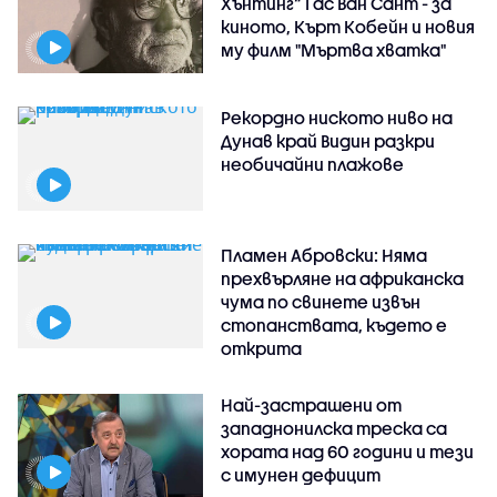
Хънтинг“ Гас Ван Сант - за
киното, Кърт Кобейн и новия
му филм "Мъртва хватка"
Рекордно ниското ниво на
Дунав край Видин разкри
необичайни плажове
Пламен Абровски: Няма
прехвърляне на африканска
чума по свинете извън
стопанствата, където е
открита
Най-застрашени от
западнонилска треска са
хората над 60 години и тези
с имунен дефицит