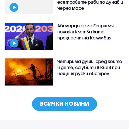
есетровите риби по Дунав и
Черно море
Абелардо де ла Есприеля
положи клетва като
президент на Колумбия
Четирима души, сред които
и дете, са убити в Киев при
нощния руски обстрел
ВСИЧКИ НОВИНИ