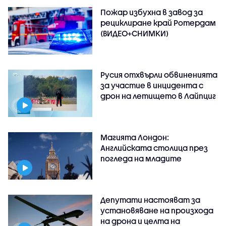
Пожар избухна в завод за
рециклиране край Ротердам
(ВИДЕО+СНИМКИ)
Русия отхвърли обвиненията
за участие в инцидента с
дрон на летището в Лайпциг
Магията Лондон:
Английската столица през
погледа на младите
Депутати настояват за
установяване на произхода
на дрона и целта на