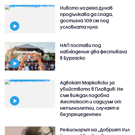
Нивото на река Дунав
продължава да спада,
достигна 109 см под
условната нула
НАП постави под
наблюдение два фестивала
в Бургаско
Адвокат Марковски за
убийството в Пловдив: Не
съм виждал подобна
жестокост и садизъм от
непълнолетни, случаят е
безпрецедентен
Режисьорът на „Добрият Уил