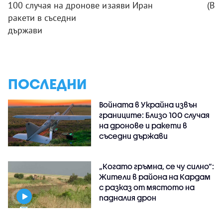
100 случая на дронове и
заяви Иран
(ВИ
ракети в съседни
държави
ПОСЛЕДНИ
Войната в Украйна извън
границите: Близо 100 случая
на дронове и ракети в
съседни държави
„Когато гръмна, се чу силно“:
Жители в района на Кардам
с разказ от мястото на
падналия дрон