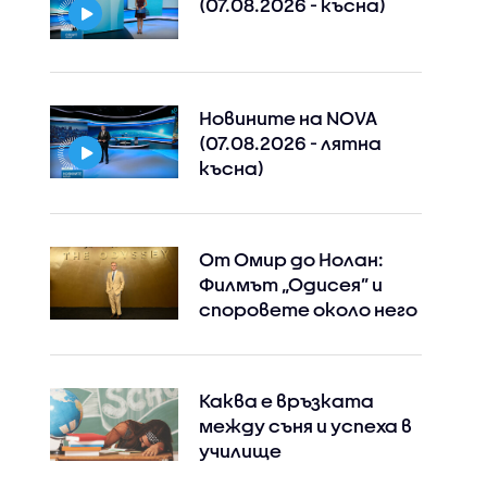
(07.08.2026 - късна)
Новините на NOVA
(07.08.2026 - лятна
късна)
От Омир до Нолан:
Филмът „Одисея” и
споровете около него
Каква е връзката
между съня и успеха в
училище