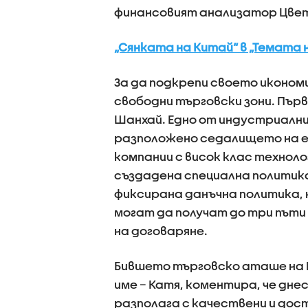
финансовият анализатор Цвет
„Сянката на Китай“ в „Темата 
За да подкрепи своето иконом
свободни търговски зони. Първ
Шанхай. Едно от индустриални
разположено седалището на ед
компании с висок клас технол
създадена специална политика
фиксирана данъчна политика, 
могат да получат до три пъти 
на договаряне.
Бившето търговско аташе на Ки
име – Катя, коментира, че дне
разполага с качествени и дос