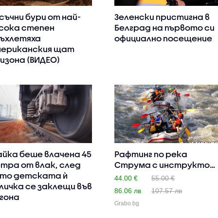
съчни бури от най-
Зеленски пристигна в
сока степен
Белград на първото си
ъхлетяха
официално посещение
ериканския щат
изона (ВИДЕО)
йка беше влачена 45
Рафтинг по река
тра от влак, след
Струма с инструктор
то детската ѝ
и екипир..
44.00 €
55.00 €
личка се заклещи във
86.06 лв
107.57 лв
гона
Grabo.bg