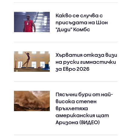
Какво се случва с
присъдата на Шон
"Диди" Комбс
Хърватия отказа визи
на руски гимнастички
за Евро 2026
Instagram
Facebook
Пясъчни бури от най-
висока степен
връхлетяха
американския щат
Аризона (ВИДЕО)