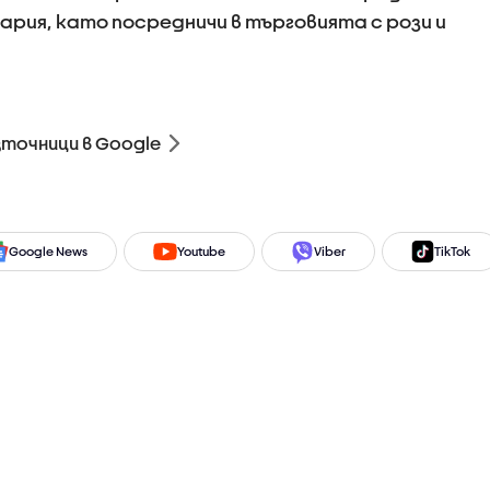
рия, като посредничи в търговията с рози и
зточници в Google
Google News
Youtube
Viber
TikTok