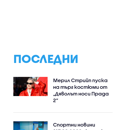
Двойно нарушение:
Как кризата в
и
Автомобил кара
Ормузкия прото
лница – с
срещу движението в
отразява на
нения за
аварийната лента на
световната
ното
АМ „Тракия” (ВИДЕО)
икономика
а бебето
ПОСЛЕДНИ
Мерил Стрийп пуска
на търг костюми от
„Дяволът носи Прада
2“
Спортни новини