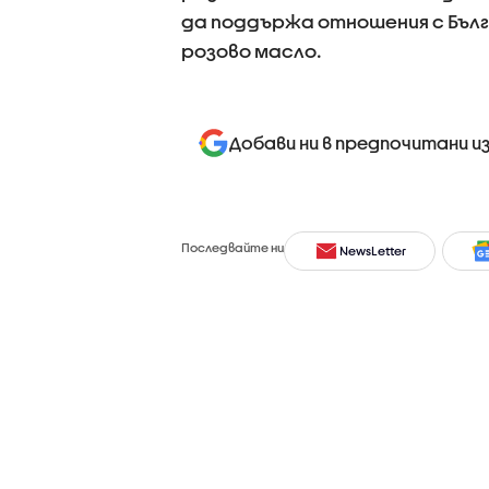
да поддържа отношения с Бълга
розово масло.
Добави ни в предпочитани и
Последвайте ни
NewsLetter