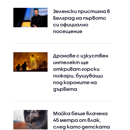
Зеленски пристигна в
Белград на първото
си официално
посещение
Дронове с изкуствен
интелект ще
откриват горски
пожари, бушуващи
под короните на
дървета
Майка беше влачена
45 метра от влак,
след като детската