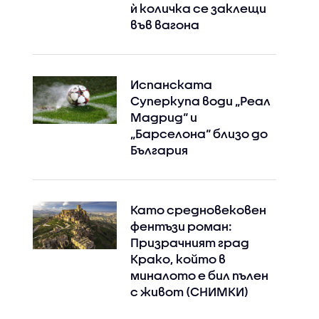
ѝ количка се заклещи
във вагона
Испанската
Суперкупа води „Реал
Мадрид“ и
„Барселона“ близо до
България
Като средновековен
фентъзи роман:
Призрачният град
Крако, който в
миналото е бил пълен
с живот (СНИМКИ)