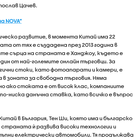
ослав Цачев.
на NOVA”
ическо развитие, в момента Китай има 22
ата от тях е създадена през 2013 година в
те сърца на страната е Ханджоу, където е
ин от най-големите онлайн търговци. За
огични стоки, като фотоапарати и камери, е
 в зоната за свободна търговия. Няма
но ако стоката е от висок клас, компаниите
по-ниска данъчна ставка, като всичко е въпрос
тай в България, Тен Ши, която има и българско
с страната ѝ развива високи технологии и
тъпни електрически автомобили. Тя продължава