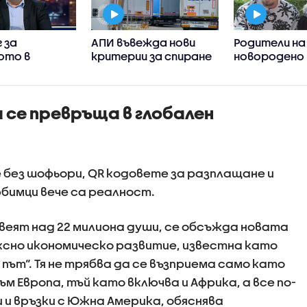
 за
АПИ въвежда нови
Родители на
ото в
критерии за спиране
новородено 
на тировете
столична бо
ните
взаимни обви
 примерите
здравослов
се превръща в глобален
ивно
състояние н
ие
без шофьори, QR кодовете за разплащане и
имци вече са реалност.
веят над 22 милиона души, се обсъжда новата
ксно икономическо развитие, известна като
 път“. Тя не трябва да се възприема само като
м Европа, тъй като включва и Африка, а все по-
 и връзки с Южна Америка, обяснява