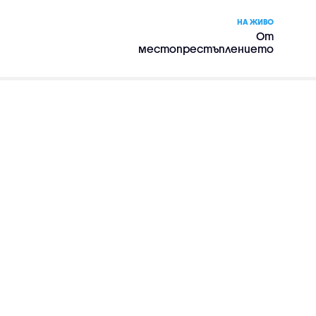
НА ЖИВО
От
местопрестъплението
– сериал, сезон 2