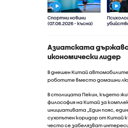
м пожар в
Спортни новини
Психолог
дивско
(07.08.2026 - късна)
убийств
ДЕО+СНИМКИ)
Пловдив:
Възраст
дадохме
Азиатската държава 
за агрес
поведен
икономически лидер
В днешен Китай автомобилите 
роботите вместо домашни люб
В столицата Пекин, където жи
философия на Китай за компле
инициативата „Един пояс, един
сухопътен коридор от Китай къ
често се забелязват интереси