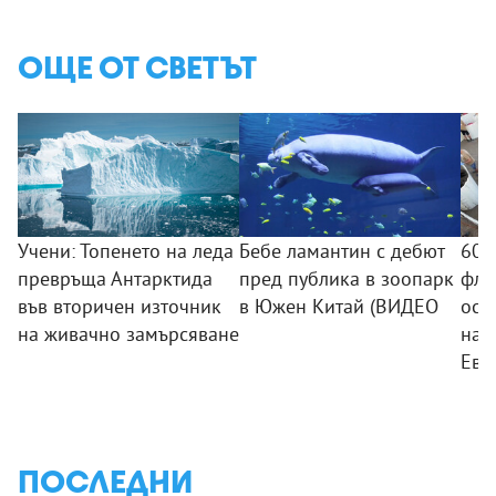
ОЩЕ ОТ СВЕТЪТ
Учени: Топенето на леда
Бебе ламантин с дебют
600
превръща Антарктида
пред публика в зоопарк
фла
във вторичен източник
в Южен Китай (ВИДЕО
осв
на живачно замърсяване
най
Евр
ПОСЛЕДНИ