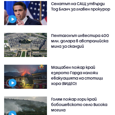
Сенатът на САЩ утвърди
Тод Бланч за главен прокурор
Пентагонът инвестира 400
млн. долара в австралийска
мина за скандий
Мащабен пожар край
езерото Гарда наложи
евакуацията на стотици
хора (ВИДЕО)
Голям пожар гори край
бобошевското село Висока
могила