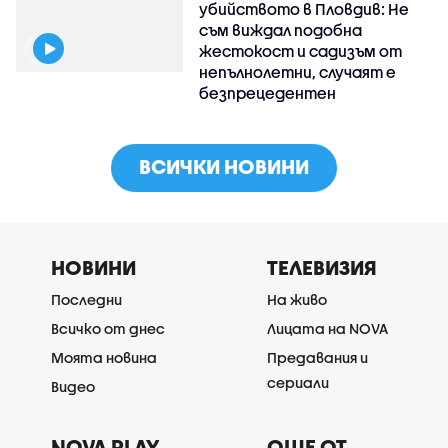
убийството в Пловдив: Не
съм виждал подобна
жестокост и садизъм от
непълнолетни, случаят е
безпрецедентен
ВСИЧКИ НОВИНИ
НОВИНИ
ТЕЛЕВИЗИЯ
Последни
На живо
Всичко от днес
Лицата на NOVA
Моята новина
Предавания и
сериали
Видео
NOVA PLAY
ОЩЕ ОТ