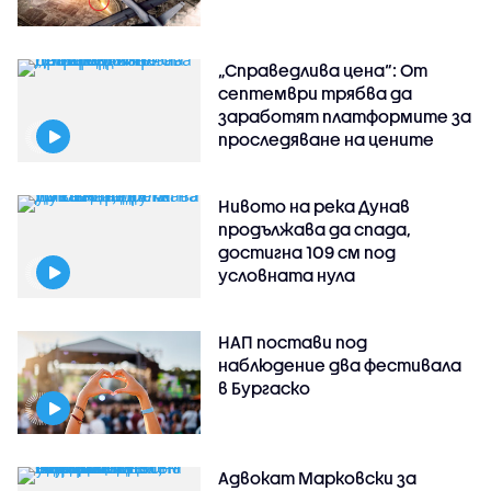
„Справедлива цена“: От
септември трябва да
заработят платформите за
проследяване на цените
Нивото на река Дунав
продължава да спада,
достигна 109 см под
условната нула
НАП постави под
наблюдение два фестивала
в Бургаско
Адвокат Марковски за