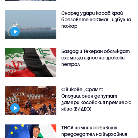
Снаряд удари кораб край
бреговете на Оман, избухна
пожар
Багдад и Техеран обсъждат
схема за износ на иракски
петрол
С викове „Срам!“:
Опозиционен депутат
замери косовския премиер с
яйца (ВИДЕО)
ТИСА номинира бившия
председател на Върховния