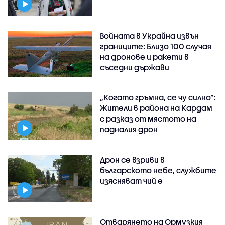
Войната в Украйна извън
границите: Близо 100 случая
на дронове и ракети в
съседни държави
„Когато гръмна, се чу силно“:
Жители в района на Кардам
с разказ от мястото на
падналия дрон
Дрон се взриви в
българското небе, службите
изясняват чий е
Отварянето на Ормузкия