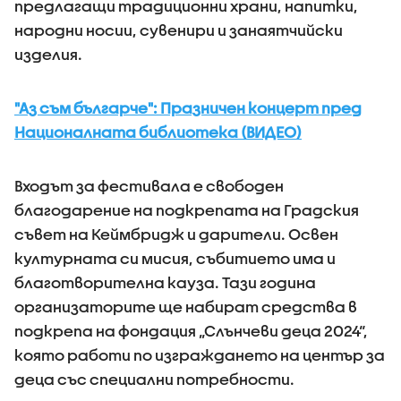
предлагащи традиционни храни, напитки,
народни носии, сувенири и занаятчийски
изделия.
"Аз съм българче": Празничен концерт пред
Националната библиотека (ВИДЕО)
Входът за фестивала е свободен
благодарение на подкрепата на Градския
съвет на Кеймбридж и дарители. Освен
културната си мисия, събитието има и
благотворителна кауза. Тази година
организаторите ще набират средства в
подкрепа на фондация „Слънчеви деца 2024“,
която работи по изграждането на център за
деца със специални потребности.