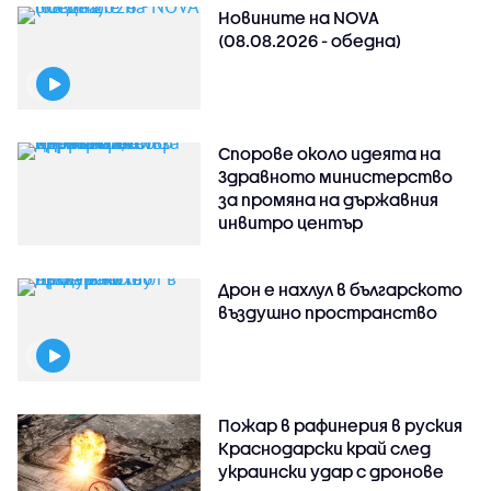
Новините на NOVA
(08.08.2026 - обедна)
Спорове около идеята на
Здравното министерство
за промяна на държавния
инвитро център
Дрон е нахлул в българското
въздушно пространство
Пожар в рафинерия в руския
Краснодарски край след
украински удар с дронове