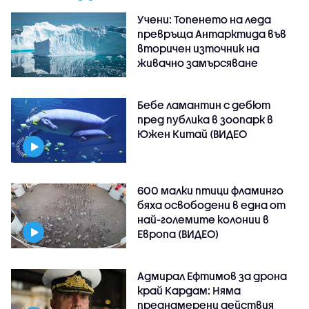
Учени: Топенето на леда
превръща Антарктида във
вторичен източник на
живачно замърсяване
Бебе ламантин с дебют
пред публика в зоопарк в
Южен Китай (ВИДЕО
600 малки птици фламинго
бяха освободени в една от
най-големите колонии в
Европа (ВИДЕО)
Адмирал Ефтимов за дрона
край Кардам: Няма
преднамерени действия