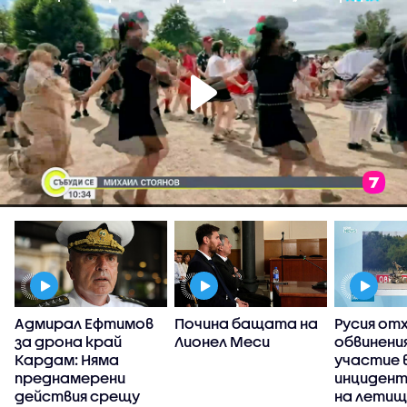
Адмирал Ефтимов
Почина бащата на
Русия от
за дрона край
Лионел Меси
обвинени
Кардам: Няма
участие 
преднамерени
инцидент
действия срещу
на летищ