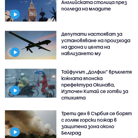
Английската столица през
погледа на младите
Депутати настояват за
установяване на произхода
на дрона и целта на
навлизането му
Тайфунът „Долфин” връхлетя
южната японска
префектура Окинава,
Източен Китай се готви за
стихията
Трети ден в Сърбия се борят
с голям горски пожар в
защитена зона около
Белград