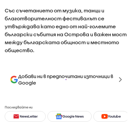
Със съчетанието от музика, танци и
благотворителност фестивалът се
утвърждава като едно от най-големите
български събития на Острова и важен мост
между българската общност и местното
общество.
Добави ни в предпочитани източници в
Google
Последвайте ни
NewsLetter
Google News
Youtube