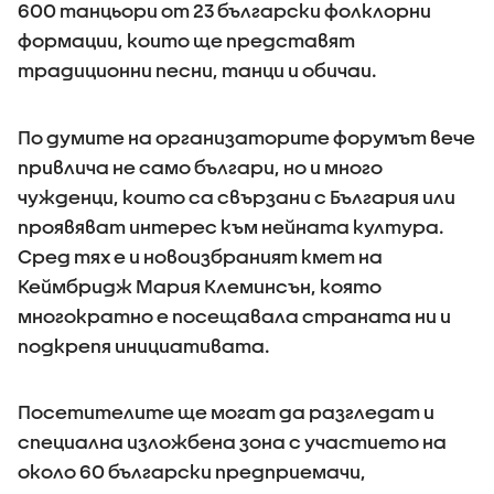
600 танцьори от 23 български фолклорни
формации, които ще представят
традиционни песни, танци и обичаи.
По думите на организаторите форумът вече
привлича не само българи, но и много
чужденци, които са свързани с България или
проявяват интерес към нейната култура.
Сред тях е и новоизбраният кмет на
Кеймбридж Мария Клеминсън, която
многократно е посещавала страната ни и
подкрепя инициативата.
Посетителите ще могат да разгледат и
специална изложбена зона с участието на
около 60 български предприемачи,