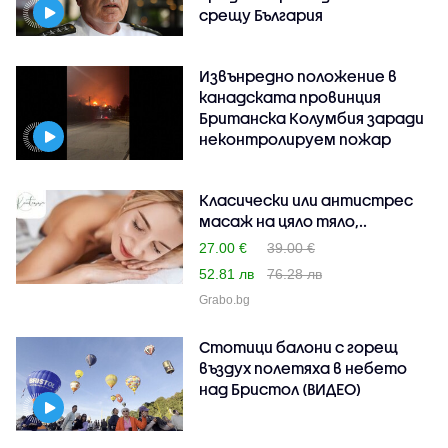
срещу България
Извънредно положение в
канадската провинция
Британска Колумбия заради
неконтролируем пожар
Класически или антистрес
масаж на цяло тяло,..
27.00 €
39.00 €
52.81 лв
76.28 лв
Grabo.bg
Стотици балони с горещ
въздух полетяха в небето
над Бристол (ВИДЕО)