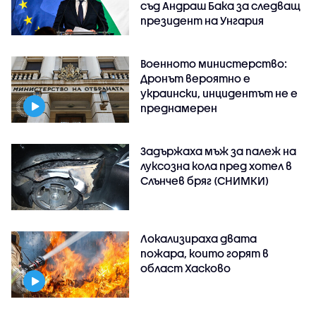
съд Андраш Бака за следващ
президент на Унгария
Военното министерство:
Дронът вероятно е
украински, инцидентът не е
преднамерен
Задържаха мъж за палеж на
луксозна кола пред хотел в
Слънчев бряг (СНИМКИ)
Локализираха двата
пожара, които горят в
област Хасково