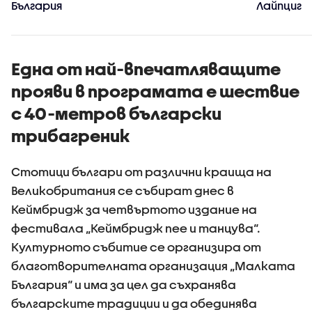
България
Лайпциг
Една от най-впечатляващите
прояви в програмата е шествие
с 40-метров български
трибагреник
Стотици българи от различни краища на
Великобритания се събират днес в
Кеймбридж за четвъртото издание на
фестивала „Кеймбридж пее и танцува“.
Културното събитие се организира от
благотворителната организация „Малката
България“ и има за цел да съхранява
българските традиции и да обединява