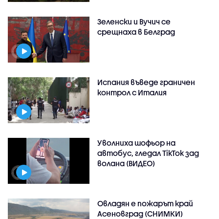
Зеленски и Вучич се
срещнаха в Белград
Испания въведе граничен
контрол с Италия
Уволниха шофьор на
автобус, гледал TikTok зад
волана (ВИДЕО)
Овладян е пожарът край
Асеновград (СНИМКИ)