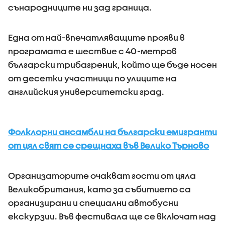
сънародниците ни зад граница.
Една от най-впечатляващите прояви в
програмата е шествие с 40-метров
български трибагреник, който ще бъде носен
от десетки участници по улиците на
английския университетски град.
Фолклорни ансамбли на български емигранти
от цял свят се срещнаха във Велико Търново
Организаторите очакват гости от цяла
Великобритания, като за събитието са
организирани и специални автобусни
екскурзии. Във фестивала ще се включат над