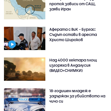
проток зависи от САЩ,
заяви Иран
Аферата с ВиК – Бургас:
Съдът остави в ареста
Христо Широков
Над 4000 хектара площ
изгоряха в Андалусия
(ВИДЕО+СНИМКИ)
18-годишен младеж е
задържан за убийството на
чичо си