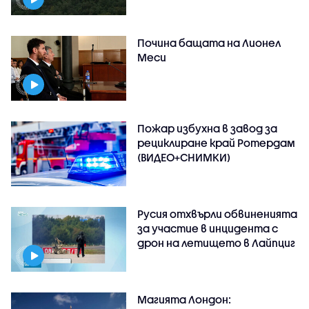
Почина бащата на Лионел
Меси
Пожар избухна в завод за
рециклиране край Ротердам
(ВИДЕО+СНИМКИ)
Русия отхвърли обвиненията
за участие в инцидента с
дрон на летището в Лайпциг
Магията Лондон: