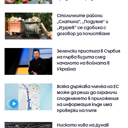
Столичните райони
„Слатина“, „Подуяне“ и
„Изгрев“ се сдобиха с
договор за почистване
Зеленски пристига в Сърбия
на първа визита след
началото на войната в
Украйна
Всяка държава членка на ЕС
може да реши да ограничи
споделянето в приложения
на информация къде има
проверки на пътя
Ниското ниво на Дунав