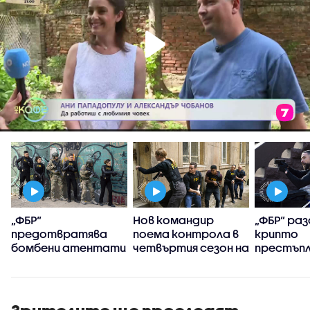
„ФБР“
Нов командир
„ФБР“ ра
предотвратява
поема контрола в
крипто
бомбени атентати
четвъртия сезон на
престъпл
„ФБР:
Международни
разследвания“