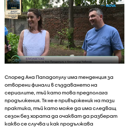
Според Ана Пападопулу има тенденция за
отворени финали в създаването на
сериалите, тъй като това предполага
продължения. Тя не е привърженик на тази
практика, тъй като може да има следващ
сезон без хората да очакват да разберат
какво се случва и как продължава