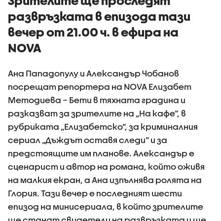
Зрителите ще проследят
развръзката в епизода тази
вечер от 21.00 ч. в ефира на
NOVA
Ана Пападопулу и Александър Чобанов
посрещат репортера на NOVA Елизабет
Методиева – Бети в тяхната градина и
разказват за зрителите на „На кафе“, в
рубриката „Елизабетско“, за криминалния
сериал „Дъждът оставя следи“ и за
предстоящите им планове. Александър е
сценарист и автор на романа, който оживя
на малкия екран, а Ана изпълнява ролята на
Глория. Тази вечер е последният шести
епизод на минисериала, в който зрителите
ще станат свидетели на развръзката и ще