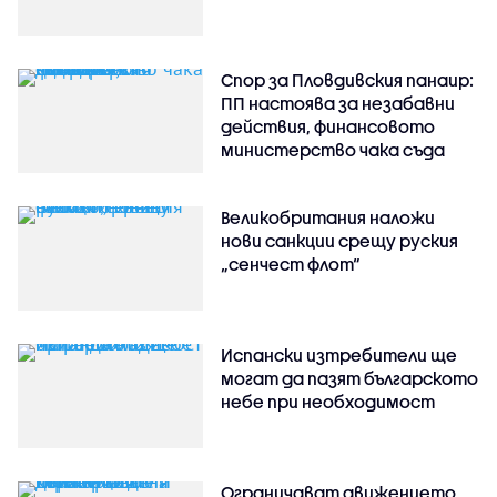
Спор за Пловдивския панаир:
ПП настоява за незабавни
действия, финансовото
министерство чака съда
Великобритания наложи
нови санкции срещу руския
„сенчест флот“
Испански изтребители ще
могат да пазят българското
небе при необходимост
Ограничават движението