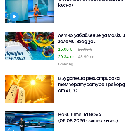
късна)
Лятно забавление за малки и
големи: Вход за ..
15.00 €
25.00 €
29.34 лв
48.90 лв
Grabo.bg
В Будапеща регистрираха
температуратурен рекорд
от 41,1°C
Новините на NOVA
(06.08.2026 - лятна късна)