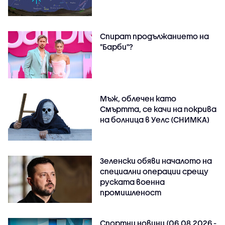
Спират продължанието на
"Барби"?
Мъж, облечен като
Смъртта, се качи на покрива
на болница в Уелс (СНИМКА)
Зеленски обяви началото на
специални операции срещу
руската военна
промишленост
Спортни новини (06.08.2026 -