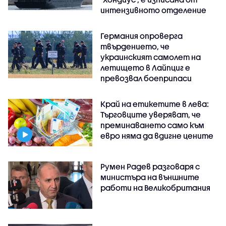
интензивното отделение
Германия опроверга
твърдението, че
украинският самолет на
летището в Лайпциг е
превозвал боеприпаси
Край на етикетите в лева:
Търговците уверяват, че
преминаването само към
евро няма да вдигне цените
Румен Радев разговаря с
министъра на външните
работи на Великобритания