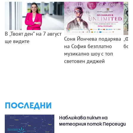
В „Твоят ден” на 7 август
Соня Йончева подарява
„ФБ
ще видите
на София безплатно
бом
музикално шоу с топ
световен диджей
ПОСЛЕДНИ
Наближава пикът на
метеорния поток Персеиди