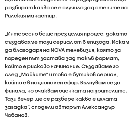
разбират какво се е случило зад стените на
Рилския манастир.
„Интересно беше през целия процес, докато
създавахме този сериал от 6 епизода. Искам
да благодаря на NOVA телевизия, която за
пореден път застава зад такъв формат,
който е рисково начинание. Създаваме го
след „Майките“ и това е бутиков сериал,
който е в национален ефир. Вълнувам се за
финала, но очаквам оценката на зрителите.
Тази вечер ще се разбере каква е цялата
загадка“, сподели авторът Александър
Чобанов.