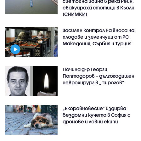
световна война в река Рейн,
евакуираха стотици в Кьолн
(СНИМКИ)
Засилен контрол на вноса на
плодове и зеленчуци от РС
Македония, Сърбия и Турция
Почина д-р Георги
Поптодоров – дългогодишен
неврохирург в „Пирогов“
„Екоравновесие“ издирва
бездомни кучета в София с
дронове и ловни екипи