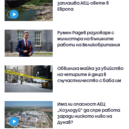
заплашва АЕЦ-овете в
Европа
Румен Радев разговаря с
министъра на външните
работи на Великобритания
Обвиниха майка за убийство
на четирите ѝ деца в
съучастничество с баба им
Има ли опасност АЕЦ
„Козлодуй” да спре работа
заради ниското ниво на
Дунав?