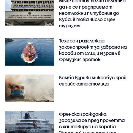
МВнР настоятелно съветва
да не се предприемат
неотложни пътувания до
Куба, в това число с цел
туризъм
Техеран разглежда
законопроект за забрана на
кораби от САЩ и Израел в
Ормузкия проток
Бомба взриви микробус край
сирийската столица
Френска гражданка,
заразила се през пролетта
с хантавирус на кораба
"Хондиус", е изписана от