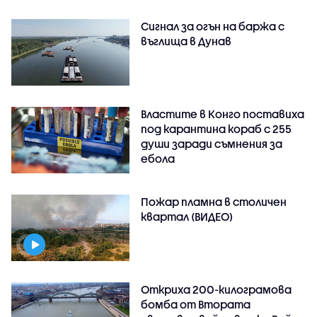
Сигнал за огън на баржа с
въглища в Дунав
Властите в Конго поставиха
под карантина кораб с 255
души заради съмнения за
ебола
Пожар пламна в столичен
квартал (ВИДЕО)
Откриха 200-килограмова
бомба от Втората