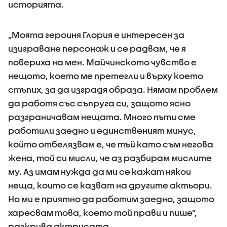
историята.
„Моята героиня Глория е интересен за
изиграване персонаж и се радвам, че я
повериха на мен. Майчинското чувство е
нещото, което ме претегли и върху което
стъпих, за да изградя образа. Нямам проблем
да работя със съпруга си, защото ясно
разграничавам нещата. Много пъти сме
работили заедно и единственият минус,
който отбелязвам е, че тъй като съм негова
жена, той си мисли, че аз разбирам мислите
му. Аз имам нужда да ми се кажат някои
неща, които се казват на другите актьори.
Но ми е приятно да работим заедно, защото
харесвам това, което той прави и пише“,
разкрива актрисата.