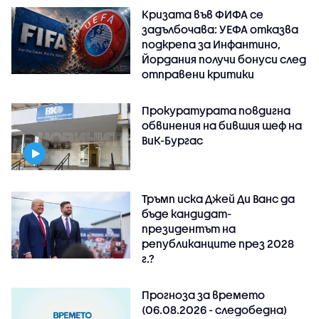
Кризата във ФИФА се
задълбочава: УЕФА отказва
подкрепа за Инфантино,
Йордания получи бонуси след
отправени критики
Прокуратурата повдигна
обвинения на бившия шеф на
ВиК-Бургас
Тръмп иска Джей Ди Ванс да
бъде кандидат-
президентът на
републиканците през 2028
г.?
Прогноза за времето
(06.08.2026 - следобедна)