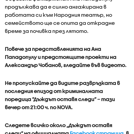
продължава да е силно ангажирана в
работата си към Народния театър, но
семейството ще се опита да открадне
време за почивка през лятото.
Повече за представленията на Ана
Пападопулу и предстоящите проекти на
Александър Чобанов, гледайте във видеото.
Не пропускайте да видите развръзката в
последния епизод от криминалната
поредица “Дъждът оставя следи” – тази
вечер от 21:00 ч. по NOVA.
Следете всичко около „Дъждът оставя
следи“ на официалната
Facebook страница
, в