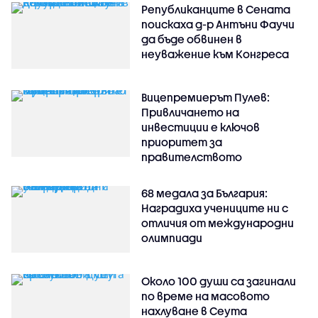
Републиканците в Сената
поискаха д-р Антъни Фаучи
да бъде обвинен в
неуважение към Конгреса
Вицепремиерът Пулев:
Привличането на
инвестиции е ключов
приоритет за
правителството
68 медала за България:
Наградиха учениците ни с
отличия от международни
олимпиади
Около 100 души са загинали
по време на масовото
нахлуване в Сеута