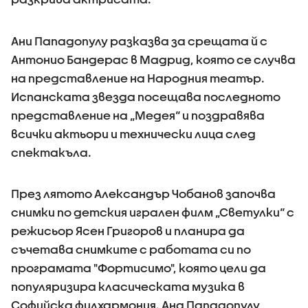
Ани Пападопулу разказва за срещата й с
Антонио Бандерас в Мадрид, която се случва
на представление на Народния театър.
Испанската звезда посещава последното
представление на „Медея“ и поздравява
всички актьори и технически лица след
спектакъла.
През лятото Александър Чобанов започва
снимки по детския игрален филм „Светулки“ с
режисьор Ясен Григоров и планира да
съчетава снимките с работата си по
програмата "Фортисимо", която цели да
популяризира класическата музика в
Софийска филхармония. Ана Пападопулу