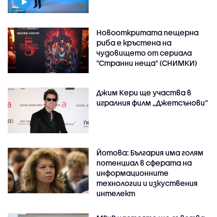
Новооткритата пещерна
риба е кръстена на
чудовището от сериала
"Странни неща" (СНИМКИ)
Джим Кери ще участва в
игралния филм „Джетсънови“
Йотова: България има голям
потенциал в сферата на
информационните
технологии и изкуствения
интелект