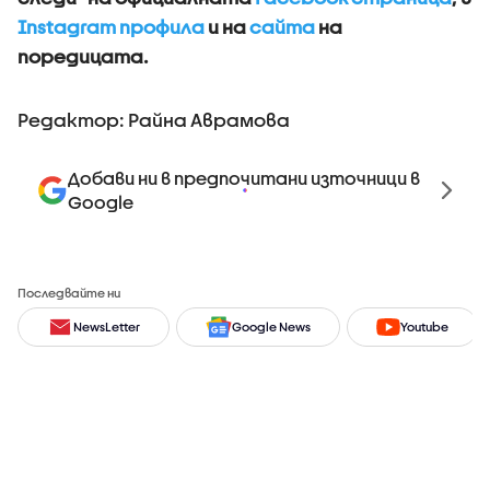
Instagram профила
и на
сайта
на
поредицата.
Редактор: Райна Аврамова
Добави ни в предпочитани източници в
Google
Последвайте ни
NewsLetter
Google News
Youtube