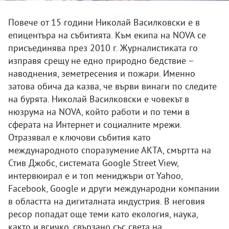
Повече от 15 години Николай Василковски е в
епицентъра на събитията. Към екипа на NOVA се
присъединява през 2010 г. Журналистиката го
изправя срещу не едно природно бедствие –
наводнения, земетресения и пожари. Именно
затова обича да казва, че върви винаги по следите
на бурята. Николай Василковски е човекът в
нюзрума на NOVA, който работи и по теми в
сферата на Интернет и социалните мрежи.
Отразявал е ключови събития като
международното споразумение АКТА, смъртта на
Стив Джобс, системата Google Street View,
интервюирал е и топ мениджъри от Yahoo,
Facebook, Google и други международни компании
в областта на дигиталната индустрия. В неговия
ресор попадат още теми като екология, наука,
както и всичко, свързано със света на