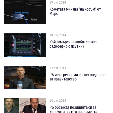
19 окт 2014
Кометата минава "на косъм" от
Марс
18 окт 2014
Кой замърсява любителския
радиоефир с псувни?
14 окт 2014
РБ иска реформи срещу подкрепа
за правителство
14 окт 2014
РБ обсъжда позицията си за
консултациите в парламента