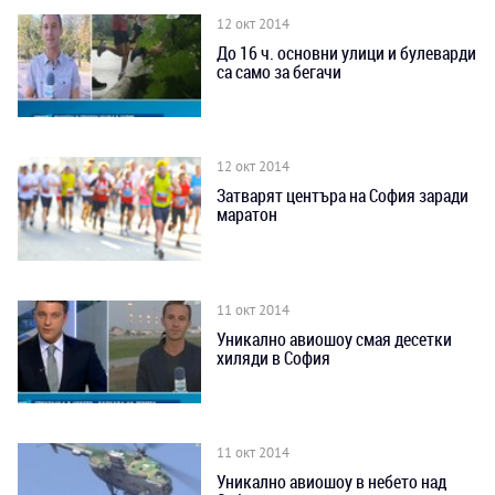
12 окт 2014
До 16 ч. основни улици и булеварди
са само за бегачи
12 окт 2014
Затварят центъра на София заради
маратон
11 окт 2014
Уникално авиошоу смая десетки
хиляди в София
11 окт 2014
Уникално авиошоу в небето над