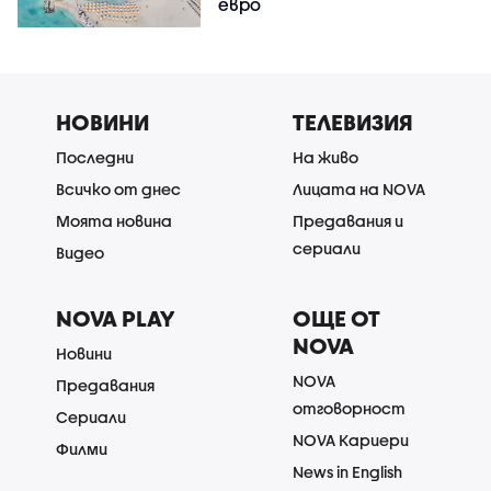
евро
НОВИНИ
ТЕЛЕВИЗИЯ
Последни
На живо
Всичко от днес
Лицата на NOVA
Моята новина
Предавания и
сериали
Видео
NOVA PLAY
ОЩЕ ОТ
NOVA
Новини
NOVA
Предавания
отговорност
Сериали
NOVA Кариери
Филми
News in English