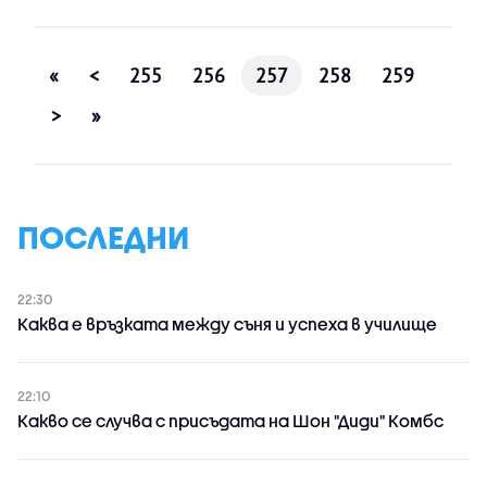
«
<
255
256
257
258
259
>
»
ПОСЛЕДНИ
22:30
Каква е връзката между съня и успеха в училище
22:10
Какво се случва с присъдата на Шон "Диди" Комбс