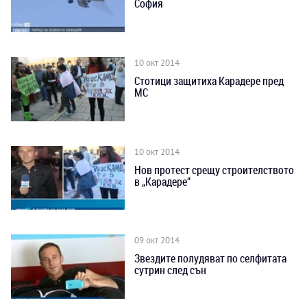
София
10 окт 2014
Стотици защитиха Карадере пред
МС
10 окт 2014
Нов протест срещу строителството
в „Карадере”
09 окт 2014
Звездите полудяват по селфитата
сутрин след сън