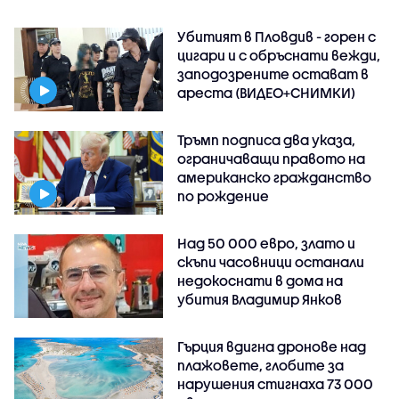
Убитият в Пловдив - горен с
цигари и с обръснати вежди,
заподозрените остават в
ареста (ВИДЕО+СНИМКИ)
Тръмп подписа два указа,
ограничаващи правото на
американско гражданство
по рождение
Над 50 000 евро, злато и
скъпи часовници останали
недокоснати в дома на
убития Владимир Янков
Гърция вдигна дронове над
плажовете, глобите за
нарушения стигнаха 73 000