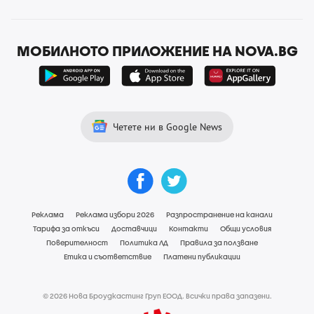
МОБИЛНОТО ПРИЛОЖЕНИЕ НА NOVA.BG
Четете ни в Google News
Реклама
Реклама избори 2026
Разпространение на канали
Тарифа за откъси
Доставчици
Контакти
Общи условия
Поверителност
Политика ЛД
Правила за ползване
Етика и съответствие
Платени публикации
© 2026 Нова Броудкастинг Груп ЕООД. Всички права запазени.