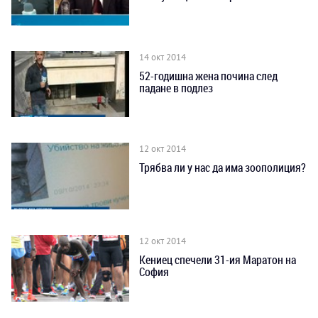
14 окт 2014
52-годишна жена почина след
падане в подлез
12 окт 2014
Трябва ли у нас да има зоополиция?
12 окт 2014
Кениец спечели 31-ия Маратон на
София