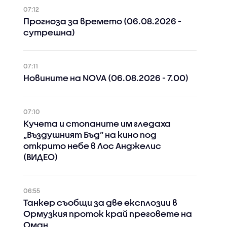
07:12
Прогноза за времето (06.08.2026 -
сутрешна)
07:11
Новините на NOVA (06.08.2026 - 7.00)
07:10
Кучета и стопаните им гледаха
„Въздушният Бъд“ на кино под
открито небе в Лос Анджелис
(ВИДЕО)
06:55
Танкер съобщи за две експлозии в
Ормузкия проток край преговете на
Оман