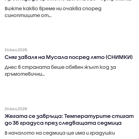
Вижте какво време ни очаква според
синоптиците от…
24 юли 2026
Сняг заваля на Мусала посред лято (СНИМКИ)
Днес в страната беше обявен жълт код за
гръмотевични…
24 юли 2026
Жегата се завръща: Температурите стигат
до 36 градуса през следващата седмица
В началото на седмица ще има и градушки