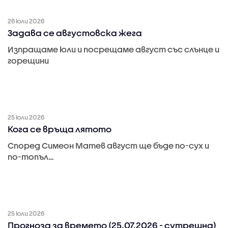
26 юли 2026
Задава се августовска жега
Изпращаме юли и посрещаме август със слънце и
горещини
25 юли 2026
Кога се връща лятото
Според Симеон Матев август ще бъде по-сух и
по-топъл…
25 юли 2026
Прогноза за времето (25.07.2026 - сутрешна)