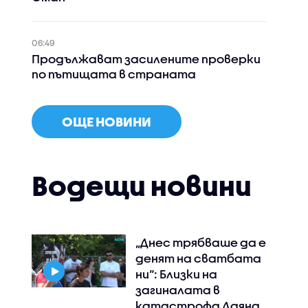
06:49
Продължават засилените проверки
по пътищата в страната
ОЩЕ НОВИНИ
Водещи новини
„Днес трябваше да е
денят на сватбата
ни“: Близки на
загиналата в
катастрофа Даяна