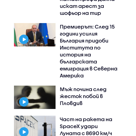
искат арест за
шофьор на тир
Премиерът: След 15
години усилия
България придоби
Института по
история на
българската
емиграция в Северна
Америка
Мъж почина след
жесток побой в
Пловдив
Част на ракета на
SpaceX удари
Луната с 8690 км/ч