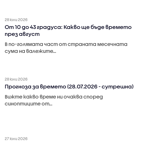
28 юли 2026
От 10 до 43 градуса: Какво ще бъде времето
през август
В по-голямата част от страната месечната
сума на валежите…
28 юли 2026
Прогноза за времето (28.07.2026 - сутрешна)
Вижте какво време ни очаква според
синоптиците от…
27 юли 2026