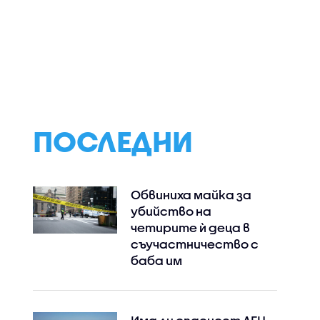
ревърна
Venci Venc се завръща
Българска цигул
и
на музикалната
е част от
узика
сцена след година
престижния
прекъсване
Филхармоничен
оркестър на М
Карло
ПОСЛЕДНИ
Обвиниха майка за
убийство на
четирите ѝ деца в
съучастничество с
баба им