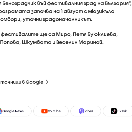
 Белоградчик във фестивалния град на България”,
рограмата започва на 1 август с мюзикъла
 Зомбори, уточни градоначалникът.
 фестивалите ще са Миро, Петя Буюклиева,
Попова, Шкумбата и Веселин Маринов.
зточници в Google
Google News
Youtube
Viber
TikTok