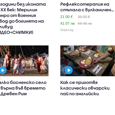
 години без иконата
Рефлексотерапия на
 XX век: Мерилин
стъпала с вулканичен
нро от военния
камък
21.00 €
35.00 €
вод до богинята на
41.07 лв
68.45 лв
ливуд
Grabo.bg
ИДЕО+СНИМКИ)
лко босненско село
Как се приготвя
 върна във времето
класически овчарски
 Древен Рим
пай по английски