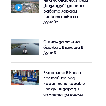
Има ли опасност АЕЦ
„Козлодуй” да спре
работа заради
ниското ниво на
Дунав?
Сигнал за огън на
баржа с въглища в
Дунав
Властите в Конго
поставиха под
карантина кораб с
255 души заради
Instagram
Facebook
съмнения за ебола