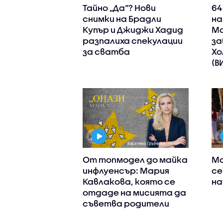
Тайно „Да“? Нови
64
снимки на Брадли
на
Купър и Джиджи Хадид
Мо
разпалиха спекулации
за
за сватба
Хо
(В
От топмодел до майка
Ма
инфлуенсър: Мария
се
Кавлакова, която се
на
отдаде на мисията да
съветва родители