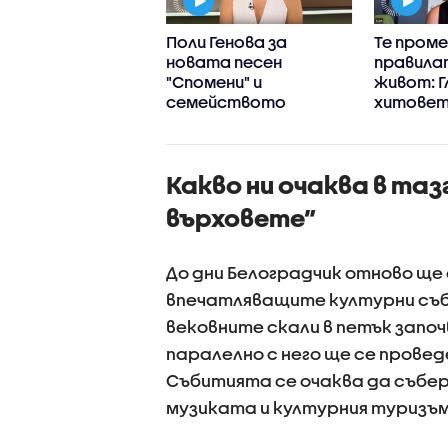
ела Маринова
Поли Генова за
Те пром
ва най-голямата
новата песен
правила
чта: „Зала 1 на
"Спомени" и
живот: Г
семейството
хитовет
- Шон Ев
Какво ни очаква в та
върховете”
До дни Белоградчик отново ще 
впечатляващите културни съб
вековните скали в петък започ
паралелно с него ще се провед
Събитията се очаква да събе
музиката и културния туризъм 