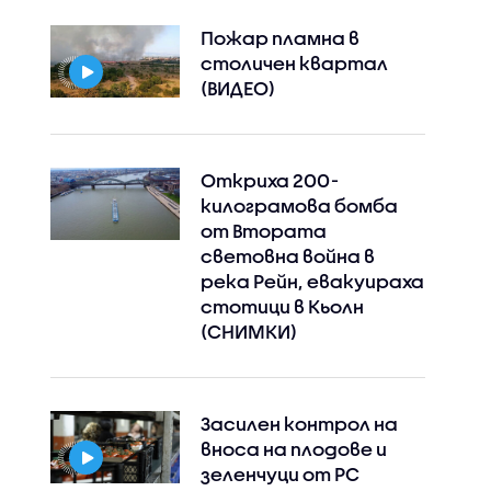
Пожар пламна в
столичен квартал
(ВИДЕО)
Откриха 200-
килограмова бомба
от Втората
световна война в
река Рейн, евакуираха
стотици в Кьолн
(СНИМКИ)
Засилен контрол на
вноса на плодове и
зеленчуци от РС