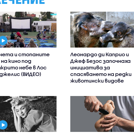
чета и стопаните
Леонардо ди Каприо и
 на кино под
Джеф Безос започнаха
крито небе в Лос
инициатива за
джелис (ВИДЕО)
спасяването на редки
животински видове