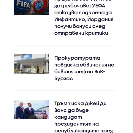
задълбочава: УЕФА
отказва подкрепа за
Инфантино, Йордания
получи бонуси след
отправени критики
Прокуратурата
повдигна обвинения на
бившия шеф на ВиК-
Бургас
Тръмп иска Джей Ди
Ванс да бъде
кандидат-
президентът на
републиканците през