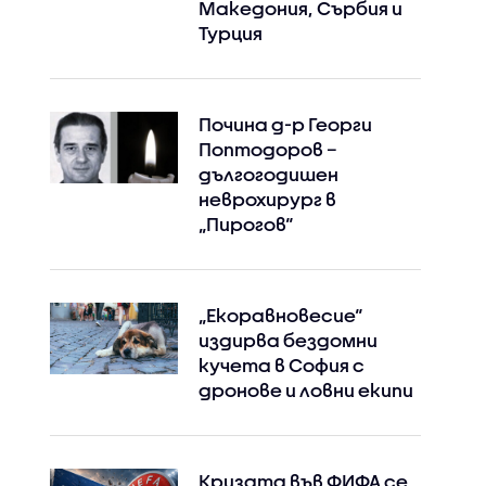
Македония, Сърбия и
Турция
Почина д-р Георги
Поптодоров –
дългогодишен
неврохирург в
„Пирогов“
„Екоравновесие“
издирва бездомни
кучета в София с
дронове и ловни екипи
Кризата във ФИФА се