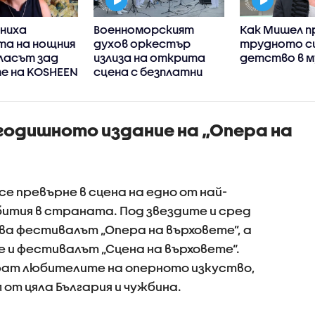
ениха
Военноморският
Как Мишел п
та на нощния
духов оркестър
трудното с
ласът зад
излиза на открита
детство в м
е на KOSHEEN
сцена с безплатни
анс
концерти във Варна
згодишното издание на „Опера на
се превърне в сцена на едно от най-
ития в страната. Под звездите и сред
ва фестивалът „Опера на върховете”, а
е и фестивалът „Сцена на върховете“.
рат любителите на оперното изкуство,
от цяла България и чужбина.