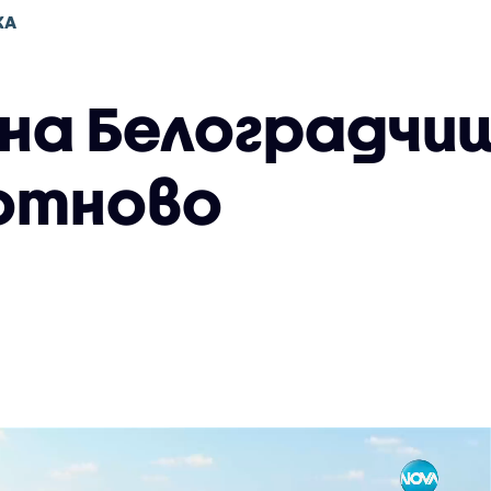
КА
на Белоградчи
отново