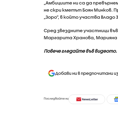
„Амбициите ни са да превърнем
не скри кметът Боян Минков. П
„Зоро”, в който участва Владо
Сред звездните участници във
Маргарита Хранова, Марияна 
Повече гледайте във видеото.
Добави ни в предпочитани и
Последвайте ни
NewsLetter