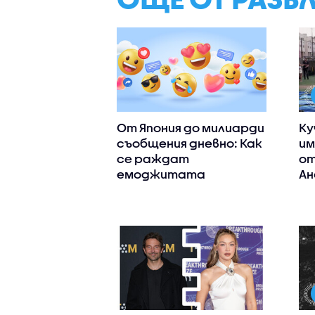
От Япония до милиарди
Ку
съобщения дневно: Как
им
се раждат
от
емоджитата
Ан