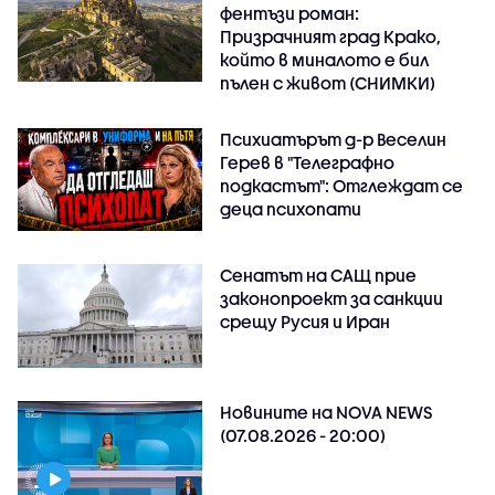
фентъзи роман:
Призрачният град Крако,
който в миналото е бил
пълен с живот (СНИМКИ)
Психиатърът д-р Веселин
Герев в "Телеграфно
подкастът": Отглеждат се
деца психопати
Сенатът на САЩ прие
законопроект за санкции
срещу Русия и Иран
Новините на NOVA NEWS
(07.08.2026 - 20:00)