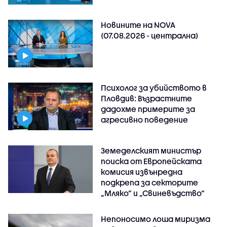
Новините на NOVA
(07.08.2026 - централна)
Психолог за убийството в
Пловдив: Възрастните
дадохме примерите за
агресивно поведение
Земеделският министър
поиска от Европейската
комисия извънредна
подкрепа за секторите
„Мляко“ и „Свиневъдство“
Непоносимо лоша миризма