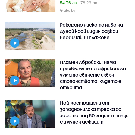
54.76 лв
78.23 лв
Grabo.bg
Рекордно ниското ниво на
Дунав край Видин разкри
необичайни плажове
Пламен Абровски: Няма
прехвърляне на африканска
чума по свинете извън
стопанствата, където е
открита
Най-застрашени от
западнонилска треска са
хората над 60 години и тези
с имунен дефицит