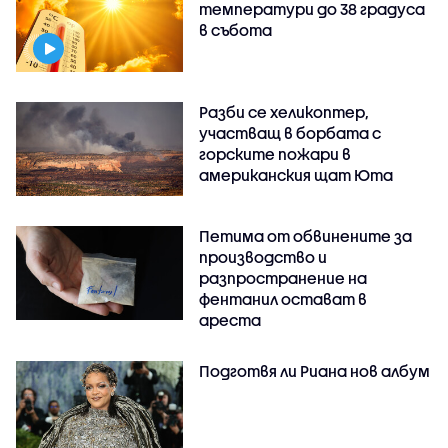
температури до 38 градуса
в събота
Разби се хеликоптер,
участващ в борбата с
горските пожари в
американския щат Юта
Петима от обвинените за
производство и
разпространение на
фентанил остават в
ареста
Подготвя ли Риана нов албум