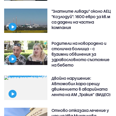
"Златните ливади" около АЕЦ
"Козлодуй": 1600 евро за кв.м
са дадени на частна
компания
Родители на новородено и
столична болница – с
взаимни обвинения за
здравословното състояние
на бебето
Двойно нарушение:
Автомобил кара срещу
движението в аварийната
лента на АМ „Тракия” (ВИДЕО)
Отново отказаха лечение у
нас на Ива Михаилова