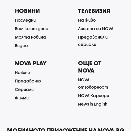
НОВИНИ
ТЕЛЕВИЗИЯ
Последни
На живо
Всичко от днес
Лицата на NOVA
Моята новина
Предавания и
сериали
Видео
NOVA PLAY
ОЩЕ ОТ
NOVA
Новини
NOVA
Предавания
отговорност
Сериали
NOVA Кариери
Филми
News in English
МОБИЛНОТО ПРИЛОЖЕНИЕ НА NOVA.BG