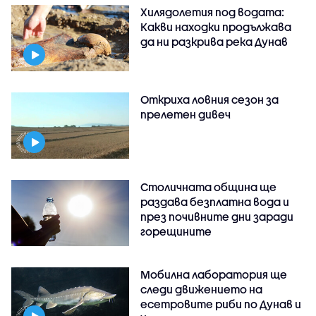
Хилядолетия под водата:
Какви находки продължава
да ни разкрива река Дунав
Откриха ловния сезон за
прелетен дивеч
Столичната община ще
раздава безплатна вода и
през почивните дни заради
горещините
Мобилна лаборатория ще
следи движението на
есетровите риби по Дунав и