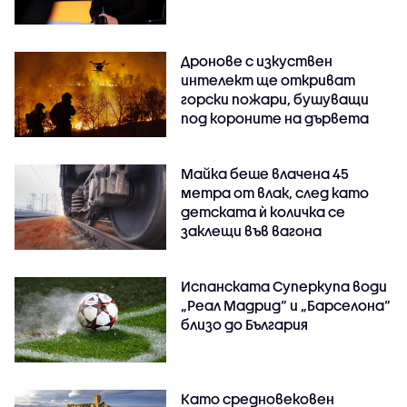
Дронове с изкуствен
интелект ще откриват
горски пожари, бушуващи
под короните на дървета
Майка беше влачена 45
метра от влак, след като
детската ѝ количка се
заклещи във вагона
Испанската Суперкупа води
„Реал Мадрид“ и „Барселона“
близо до България
Като средновековен