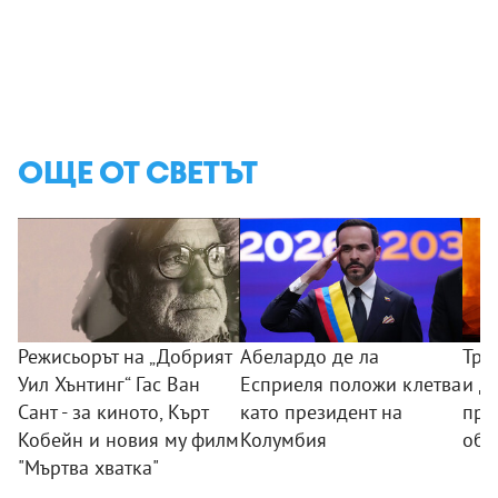
ОЩЕ ОТ СВЕТЪТ
Режисьорът на „Добрият
Абелардо де ла
Три
Уил Хънтинг“ Гас Ван
Есприеля положи клетва
и де
Сант - за киното, Кърт
като президент на
при
Кобейн и новия му филм
Колумбия
обс
"Мъртва хватка"