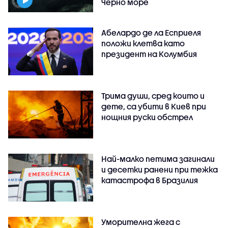
Черно море
Абелардо де ла Есприеля
положи клетва като
президент на Колумбия
Трима души, сред които и
дете, са убити в Киев при
нощния руски обстрел
Най-малко петима загинали
и десетки ранени при тежка
катастрофа в Бразилия
Уморителна жега с