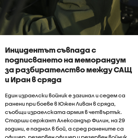
Инцидентът съвпада с
подписването на меморандум
за разбирателство между САЩ
и Иран в сряда
Един израелски войник е загинал и седем са
ранени при боеве в Южен Ливан в сряда,
съобщи израелската армия в четвъртък.
Старши сержант Александър Филин, на 29
години, е паднал в бой, а сред ранените са
офицер, резервен офицер и резервен войник