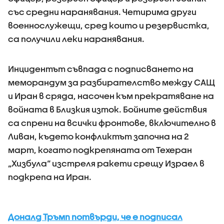
със средни наранявания. Четирима други
военнослужещи, сред които и резервистка,
са получили леки наранявания.
Инцидентът съвпада с подписването на
меморандум за разбирателство между САЩ
и Иран в сряда, насочен към прекратяване на
войната в Близкия изток. Бойните действия
са спрени на всички фронтове, включително в
Ливан, където конфликтът започна на 2
март, когато подкрепяната от Техеран
„Хизбула“ изстреля ракети срещу Израел в
подкрепа на Иран.
Доналд Тръмп потвърди, че е подписал