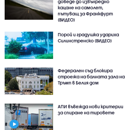
доведе до извънредно
кацане на самолет,
пътуващ за Франкфурт
(ВИДЕО)
Порой и градушка удариха
Силинстренско (ВИДЕО)
Федерален съд блокира
строежа на балната зала на
Тръмп в Белия дом
АПИ въвежда нови критерии
за спиране на тировете