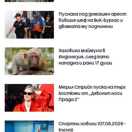
Пуснаха под домашен арест
бившия шеф на ВиК-Бургас и
двамата му подчинени
Заловиха маймуна в
Индонезия, след като
нападна и рани 17 души
Мерил Стрийп пуска на търг
костюми от „Дяволът носи
Прада 2“
Спортни новини (07.08.2026 -
късна)