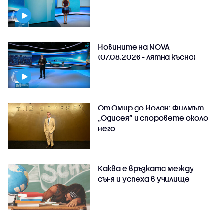
Новините на NOVA
(07.08.2026 - лятна късна)
От Омир до Нолан: Филмът
„Одисея” и споровете около
него
Каква е връзката между
съня и успеха в училище