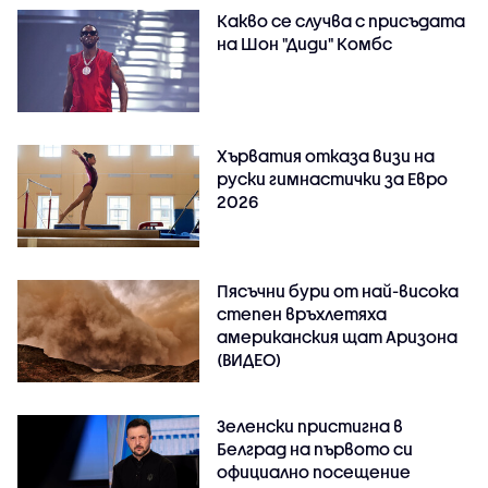
Какво се случва с присъдата
на Шон "Диди" Комбс
Хърватия отказа визи на
руски гимнастички за Евро
2026
Пясъчни бури от най-висока
степен връхлетяха
американския щат Аризона
(ВИДЕО)
Зеленски пристигна в
Белград на първото си
официално посещение