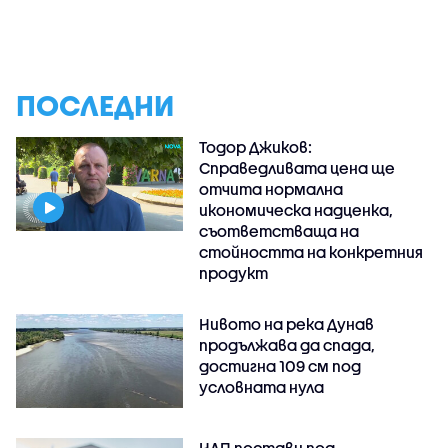
ПОСЛЕДНИ
Тодор Джиков:
Справедливата цена ще
отчита нормална
икономическа надценка,
съответстваща на
стойността на конкретния
продукт
Нивото на река Дунав
продължава да спада,
достигна 109 см под
условната нула
НАП постави под