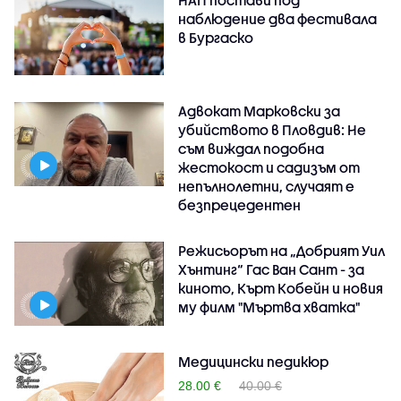
наблюдение два фестивала
в Бургаско
Адвокат Марковски за
убийството в Пловдив: Не
съм виждал подобна
жестокост и садизъм от
непълнолетни, случаят е
безпрецедентен
Режисьорът на „Добрият Уил
Хънтинг“ Гас Ван Сант - за
киното, Кърт Кобейн и новия
му филм "Мъртва хватка"
Медицински педикюр
28.00 €
40.00 €