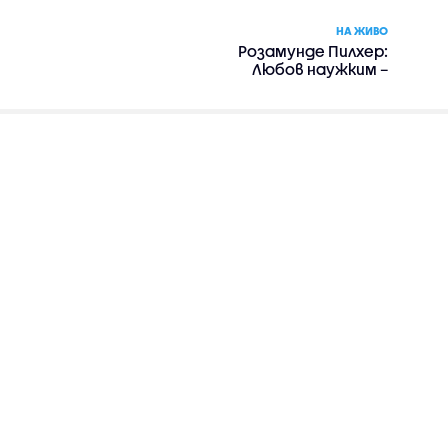
НА ЖИВО
Розамунде Пилхер:
Любов наужким –
романтика, драма