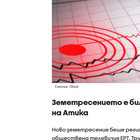
Снимка: iStock
Земетресението е бил
на Атика
Ново земетресение беше реги
обществена телевизия ЕРТ. Трус