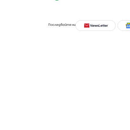
Последвайте ни
NewsLetter