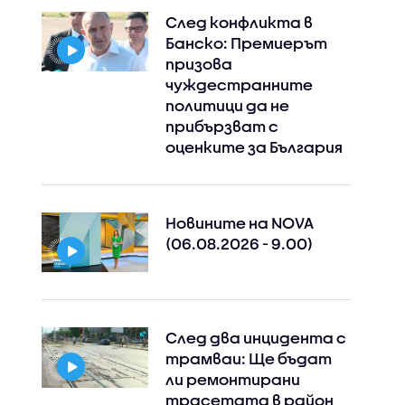
След конфликта в
Банско: Премиерът
призова
чуждестранните
политици да не
прибързват с
оценките за България
Новините на NOVA
(06.08.2026 - 9.00)
След два инцидента с
трамваи: Ще бъдат
ли ремонтирани
трасетата в район