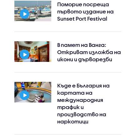
Поморие посреща
първото издание на
Sunset Port Festival
Instagram
Facebook
В памет на Ванга:
Откриват изложба на
икони и дърворезби
Къде е България на
картата на
международния
трафик и
производство на
наркотици