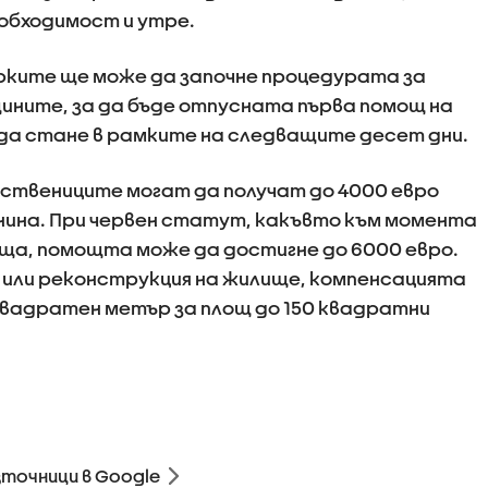
еобходимост и утре.
рките ще може да започне процедурата за
щините, за да бъде отпусната първа помощ на
да стане в рамките на следващите десет дни.
ствениците могат да получат до 4000 евро
нина. При червен статут, какъвто към момента
ъща, помощта може да достигне до 6000 евро.
 или реконструкция на жилище, компенсацията
 квадратен метър за площ до 150 квадратни
зточници в Google