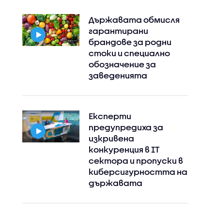
Държавата обмисля
гарантирани
брандове за родни
стоки и специално
обозначение за
заведенията
Експерти
предупредиха за
изкривена
конкуренция в IT
сектора и пропуски в
киберсигурността на
държавата