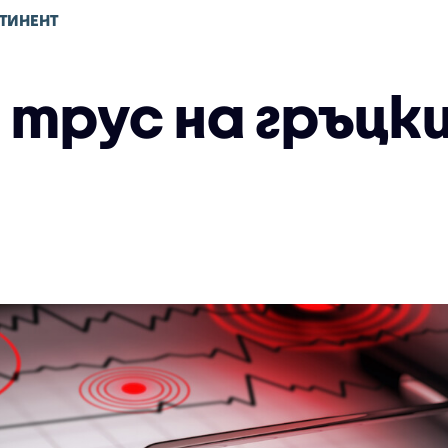
ТИНЕНТ
н трус на гръцк