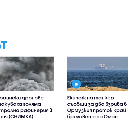
ЪТ
раински дронове
Екипаж на танкер
акуваха голяма
съобщи за два взрива в
тролна рафинерия в
Ормузкия проток край
сия (СНИМКА)
бреговете на Оман