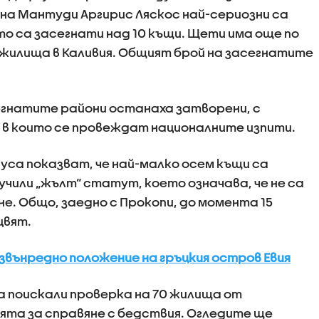
на Мантуди Аргирис Ляскос най-сериозни са
о са засегнати над 10 къщи. Щети има още по
и жилища в Каливия. Общият брой на засегнатите
егнатите райони останаха затворени, с
 в които се провеждат националните изпити.
уса показват, че най-малко осем къщи са
учили „жълт“ статут, което означава, че не са
е. Общо, заедно с Прокопи, до момента 15
цвят.
звънредно положение на гръцкия остров Евия
а поискали проверка на 70 жилища от
ята за справяне с бедствия. Огледите ще