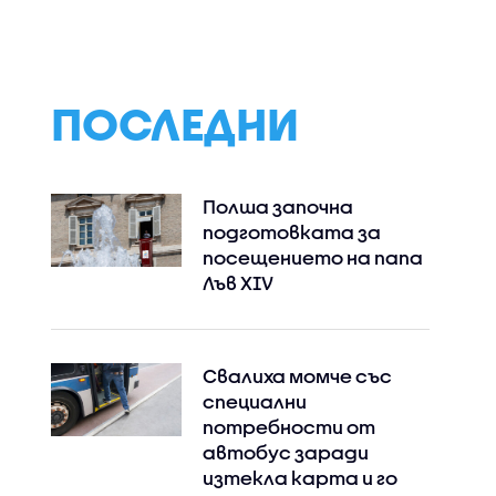
ПОСЛЕДНИ
Полша започна
подготовката за
посещението на папа
Лъв XIV
Свалиха момче със
специални
потребности от
автобус заради
изтекла карта и го