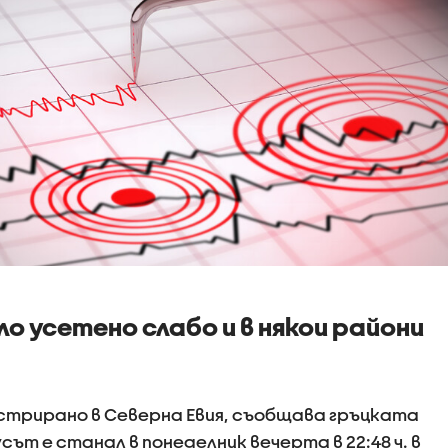
о усетено слабо и в някои райони
стрирано в Северна Евия, съобщава гръцката
ът е станал в понеделник вечерта в 22:48 ч. в