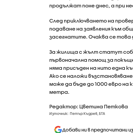
продължат поне днес, а при н
След приключването на прове
подаване на заявления към об
засегнатите. Очаква се това 
За жилища с жълт статут соб
първоначална помощ за покъщ
няма присъден на нито една к
Ако се наложи възстановяване
може да бъде до 1000 евро на
метра.
Редактор: Цветина Петкова
Източник:
Петър Къдрев, БТА
Добави ни в предпочитани и