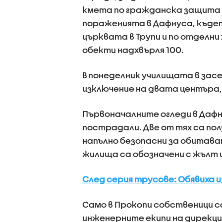
кмета по гражданска защита 
пораженията в Дафнуса, къдет
църквата в Трупи и по отделн
обекти надхвърля 100.
В понеделник училищата в зас
изключение на двата центъра,
Първоначалните огледи в Дафн
пострадали. Две от тях са пол
напълно безопасни за обитаван
жилища са обозначени с жълт 
След серия трусове: Обявиха и
Само в Прокопи собственици с
инженерните екипи на дирекци