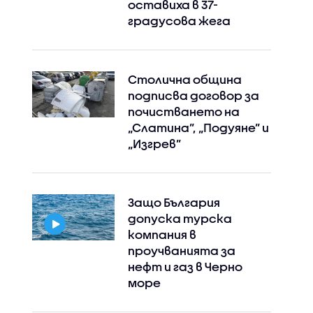
оставиха в 37-
градусова жега
Столична община
подписва договор за
почистването на
„Слатина”, „Подуяне” и
„Изгрев”
Защо България
допуска турска
компания в
проучванията за
нефт и газ в Черно
море