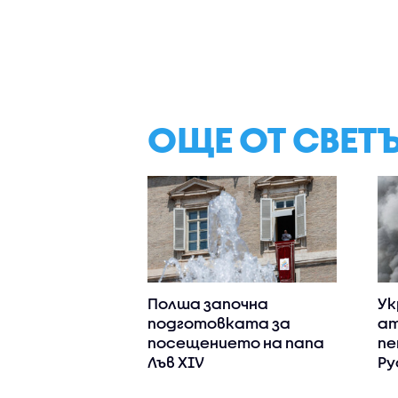
ОЩЕ ОТ СВЕТ
Полша започна
Ук
подготовката за
ат
посещението на папа
пе
Лъв XIV
Ру