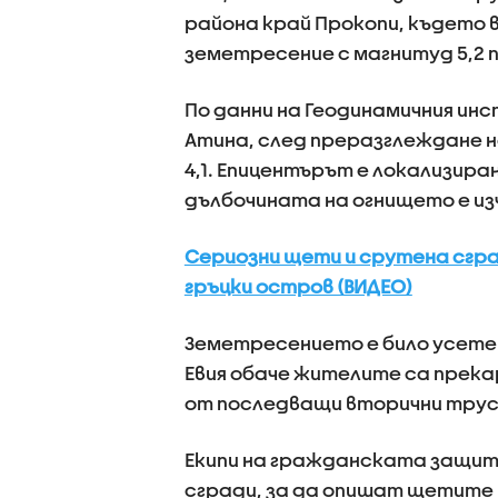
района край Прокопи, където 
земетресение с магнитуд 5,2 
По данни на Геодинамичния и
Атина, след преразглеждане н
4,1. Епицентърът е локализиран
дълбочината на огнището е изчи
Сериозни щети и срутена сгра
гръцки остров (ВИДЕО)
Земетресението е било усетено
Евия обаче жителите са прека
от последващи вторични трусо
Екипи на гражданската защит
сгради, за да опишат щетите 