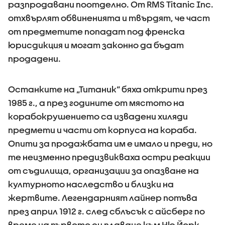
разпродавани поотделно. От RMS Titanic Inc.
отхвърлят обвиненията и твърдят, че част
от предметите попадат под френска
юрисдикция и могат законно да бъдат
продадени.
Останките на „Титаник“ бяха открити през
1985 г., а през годините от мястото на
корабокрушението са извадени хиляди
предмети и части от корпуса на кораба.
Опити за продажбата им е имало и преди, но
те неизменно предизвикваха остри реакции
от съдилища, организации за опазване на
културното наследство и близки на
жертвите. Легендарният лайнер потъва
през април 1912 г. след сблъсък с айсберг по
време на първото си плаване към Ню Йорк,