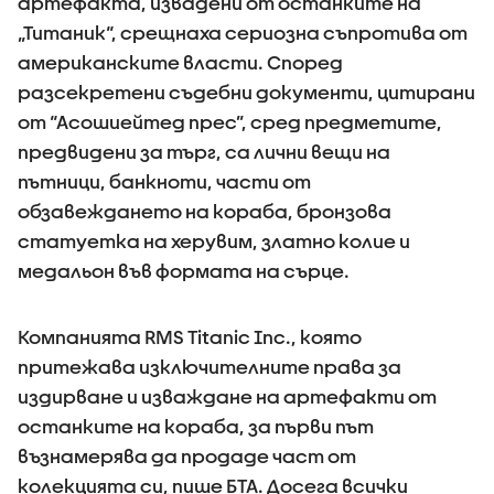
артефакта, извадени от останките на
„Титаник“, срещнаха сериозна съпротива от
американските власти. Според
разсекретени съдебни документи, цитирани
от “Асошиейтед прес”, сред предметите,
предвидени за търг, са лични вещи на
пътници, банкноти, части от
обзавеждането на кораба, бронзова
статуетка на херувим, златно колие и
медальон във формата на сърце.
Компанията RMS Titanic Inc., която
притежава изключителните права за
издирване и изваждане на артефакти от
останките на кораба, за първи път
възнамерява да продаде част от
колекцията си, пише БТА. Досега всички