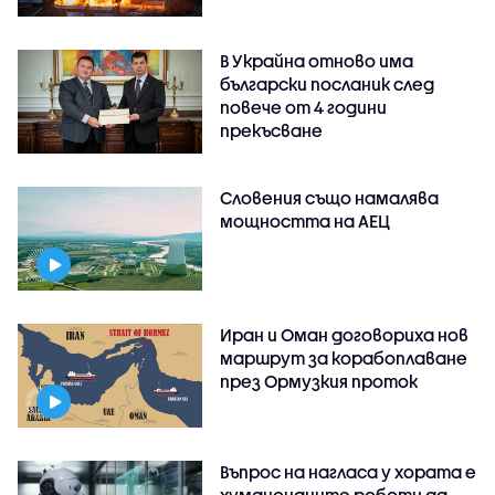
В Украйна отново има
български посланик след
повече от 4 години
прекъсване
Словения също намалява
мощността на АЕЦ
Иран и Оман договориха нов
маршрут за корабоплаване
през Ормузкия проток
Въпрос на нагласа у хората е
хуманоидните роботи да