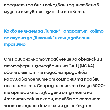
предмети са били показвани единствено в
музеи и пътуващи изложби по света.
Какво не знаем за „Титан” - апаратът, който
се спусна до „Титаник” и също завърши
трагично
От Националното управление за океански и
атмосферни изследвания на САЩ (NOAA)
обаче смятат, че подобна продажба
нарушава поетите от компанията правни
ангажименти. Според агенцията близо 5000-
те артефакта, извадени от дъното на
Атлантическия океан, трябва да останат
част от единна колекция и да не бъдат