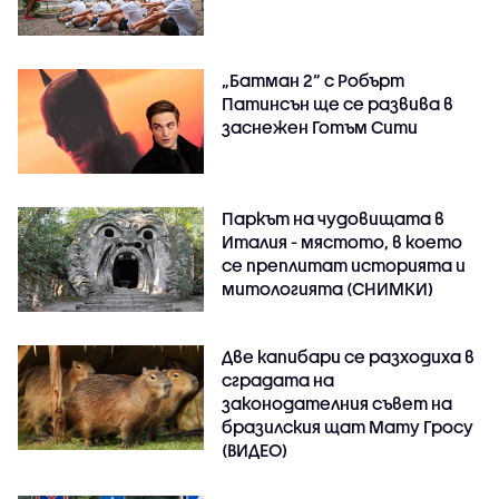
„Батман 2“ с Робърт
Патинсън ще се развива в
заснежен Готъм Сити
Паркът на чудовищата в
Италия - мястото, в което
се преплитат историята и
митологията (СНИМКИ)
Две капибари се разходиха в
сградата на
законодателния съвет на
бразилския щат Мату Гросу
(ВИДЕО)