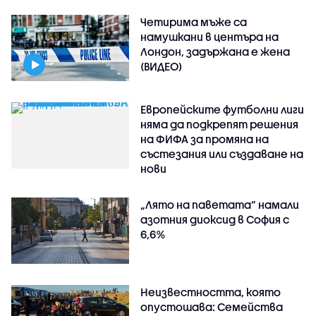
Четирима мъже са
намушкани в центъра на
Лондон, задържана е жена
(ВИДЕО)
Европейските футболни лиги
няма да подкрепят решения
на ФИФА за промяна на
състезания или създаване на
нови
„Лято на паветата“ намали
азотния диоксид в София с
6,6%
Неизвестността, която
опустошава: Семейства