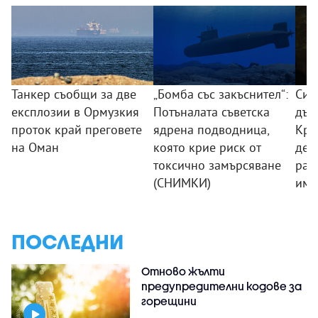
Танкер съобщи за две
„Бомба със закъснител“:
Син
експлозии в Ормузкия
Потъналата съветска
дъщ
проток край преговете
ядрена подводница,
Кро
на Оман
която крие риск от
дес
токсично замърсяване
раз
(СНИМКИ)
им
ПОСЛЕДНИ
Отново жълти
предупредителни кодове за
горещини