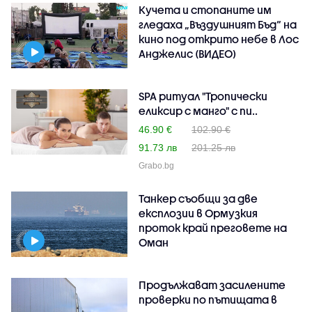
Кучета и стопаните им
гледаха „Въздушният Бъд“ на
кино под открито небе в Лос
Анджелис (ВИДЕО)
SPA ритуал "Тропически
еликсир с манго" с пи..
46.90 €
102.90 €
91.73 лв
201.25 лв
Grabo.bg
Танкер съобщи за две
експлозии в Ормузкия
проток край преговете на
Оман
Продължават засилените
проверки по пътищата в