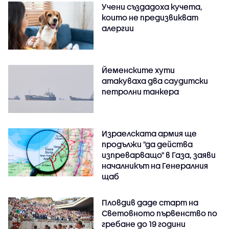
Учени създадоха кучета,
които не предизвикват
алергии
Йеменските хути
атакуваха два саудитски
петролни танкера
Израелската армия ще
продължи "да действа
изпреварващо" в Газа, заяви
началникът на Генералния
щаб
Пловдив даде старт на
Световното първенство по
гребане до 19 години