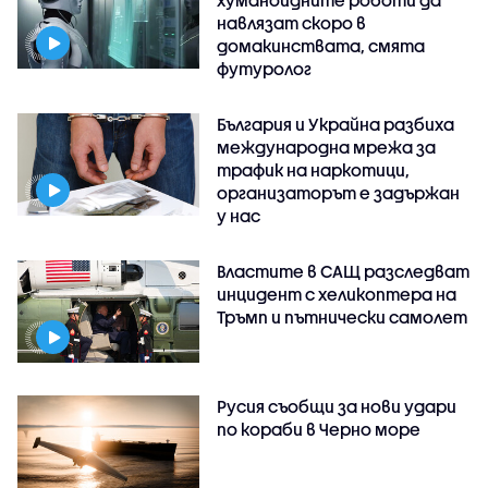
навлязат скоро в
домакинствата, смята
футуролог
България и Украйна разбиха
международна мрежа за
трафик на наркотици,
организаторът е задържан
у нас
Властите в САЩ разследват
инцидент с хеликоптера на
Тръмп и пътнически самолет
Русия съобщи за нови удари
по кораби в Черно море