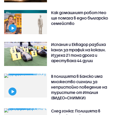
Как домашният робот Нео
ще помага в едно българско
семейство
Испания и Еквадор разбиха
канал за трафик на кокаин.
Иззеха 21 тона дрога и
арестуваха 44 души
В полицията в Банско има
множество сигнали за
непристойно поведение на
туристите от Италия
(ВИДЕО+СНИМКИ)
След гонка: Полицията в