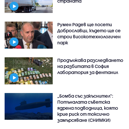
страната
Румен Радев ще посети
Доброславци, където ще се
строи високотехнологичен
парк
Продължава разследването
на разбитата в София
лаборатория за фентанил
„Бомба със закъснител“:
Потъналата съветска
ядрена подводница, която
крие риск от токсично
замърсяване (СНИМКИ)