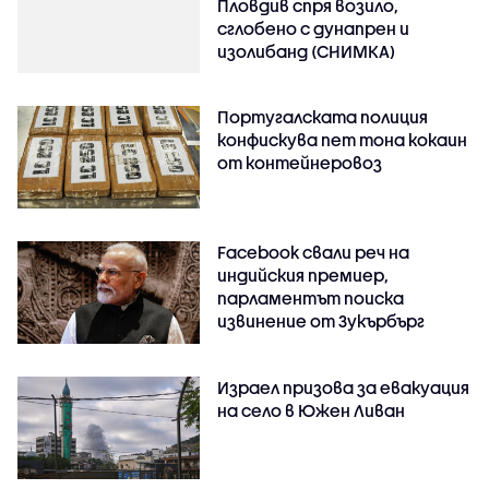
Пловдив спря возило,
сглобено с дунапрен и
изолибанд (СНИМКА)
Португалската полиция
конфискува пет тона кокаин
от контейнеровоз
Facebook свали реч на
индийския премиер,
парламентът поиска
извинение от Зукърбърг
Израел призова за евакуация
на село в Южен Ливан