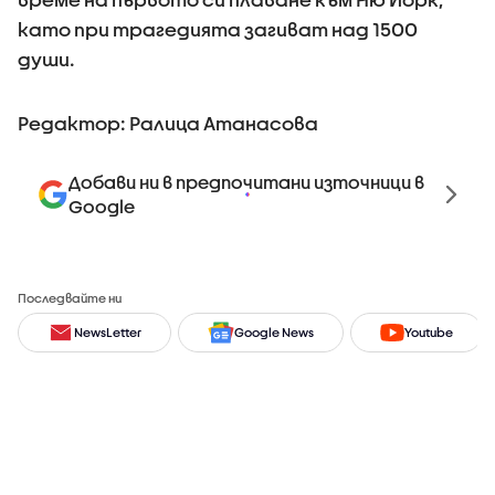
като при трагедията загиват над 1500
души.
Редактор: Ралица Атанасова
Добави ни в предпочитани източници в
Google
Последвайте ни
NewsLetter
Google News
Youtube