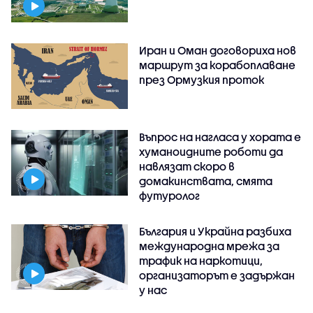
Иран и Оман договориха нов
маршрут за корабоплаване
през Ормузкия проток
Въпрос на нагласа у хората е
хуманоидните роботи да
навлязат скоро в
домакинствата, смята
футуролог
България и Украйна разбиха
международна мрежа за
трафик на наркотици,
организаторът е задържан
у нас