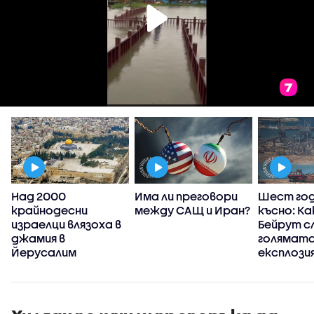
Над 2000
Има ли преговори
Шест год
крайнодесни
между САЩ и Иран?
късно: Ка
израелци влязоха в
Бейрут с
джамия в
голямата
Йерусалим
експлозия
съвреме
история