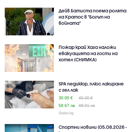
Дейв Батиста поема ролята
на Кратос в "Богът на
войната"
Пожар край Хага наложи
евакуацията на гости на
хотел (СНИМКА)
SPA педикюр, плюс лакиране
с гел лак
30.00 €
45.00 €
58.67 лв
88.01 лв
Grabo.bg
Спортни новини (05.08.2026 -