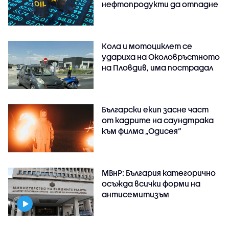
нефтопродукти да отпадне
Кола и мотоциклет се
удариха на Околовръстното
на Пловдив, има пострадал
Български екип засне част
от кадрите на саундтрака
към филма „Одисея“
МВнР: България категорично
осъжда всички форми на
антисемитизъм