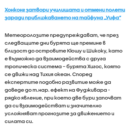
Хонконг затвори училищата и отмени полети
заради приближаването на тайфуна „Уифа“
Метеоролозите предупреждават, че през
следващите дни бурята ще премине в
близост до островите Кюшу и Шикоку, като
е възможно да взаимодейства с друга
тропическа система – бурята Хигос, която
се движи над Тихия океан. Според
експертите подобно развитие може да
доведе до т.нар. ефект на Фудживара -
рядко явление, при което две бури започват
да си взаимодействат и значително
усложняват прогнозите за движението и
силата си.