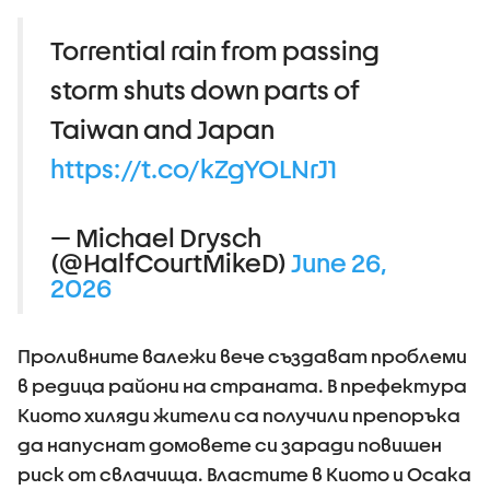
Torrential rain from passing
storm shuts down parts of
Taiwan and Japan
https://t.co/kZgYOLNrJ1
— Michael Drysch
(@HalfCourtMikeD)
June 26,
2026
Проливните валежи вече създават проблеми
в редица райони на страната. В префектура
Киото хиляди жители са получили препоръка
да напуснат домовете си заради повишен
риск от свлачища. Властите в Киото и Осака