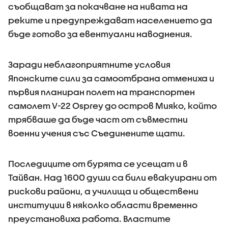
съобщават за покачване на нивата на
реките и предупреждават населението да
бъде готово за евентуални наводнения.
Заради неблагоприятните условия
Японските сили за самоотбрана отмениха и
първия планиран полет на транспортен
самолет V-22 Osprey до остров Мияко, който
трябваше да бъде част от съвместни
военни учения със Съединените щати.
Последиците от бурята се усещат и в
Тайван. Над 1600 души са били евакуирани от
рискови райони, а училища и обществени
институции в няколко области временно
преустановиха работа. Властите