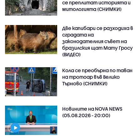
се преплитат историята и
митологията (СНИМКИ)
Две капибари се разходиха в
сградата на
законодателния съвет на
бразилския щат Мату Гросу
(ВИДЕО)
Кола се преобърна по таван
на тротоар във Велико
Търново (СНИМКИ)
Новините на NOVA NEWS
(05.08.2026 - 20:00)