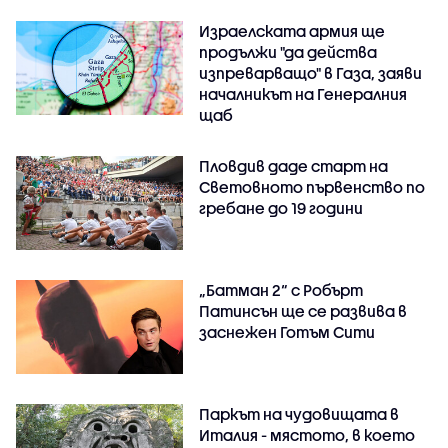
Израелската армия ще
продължи "да действа
изпреварващо" в Газа, заяви
началникът на Генералния
щаб
Пловдив даде старт на
Световното първенство по
гребане до 19 години
„Батман 2“ с Робърт
Патинсън ще се развива в
заснежен Готъм Сити
Паркът на чудовищата в
Италия - мястото, в което