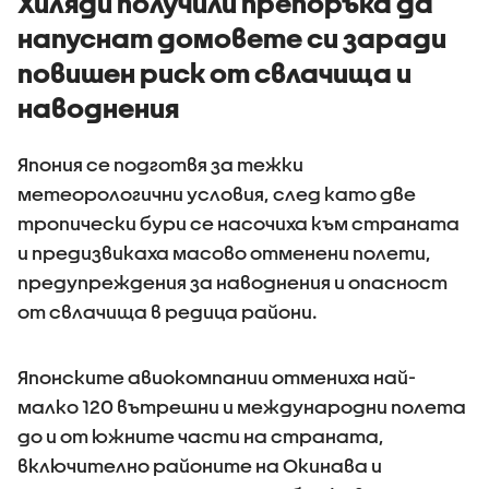
Хиляди получили препоръка да
напуснат домовете си заради
повишен риск от свлачища и
наводнения
Япония се подготвя за тежки
метеорологични условия, след като две
тропически бури се насочиха към страната
и предизвикаха масово отменени полети,
предупреждения за наводнения и опасност
от свлачища в редица райони.
Японските авиокомпании отмениха най-
малко 120 вътрешни и международни полета
до и от южните части на страната,
включително районите на Окинава и