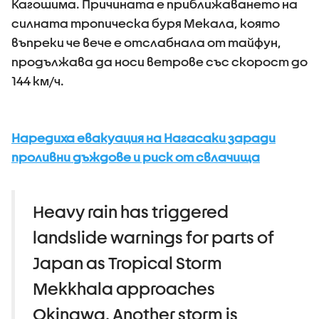
Кагошима. Причината е приближаването на
силната тропическа буря Мекала, която
въпреки че вече е отслабнала от тайфун,
продължава да носи ветрове със скорост до
144 км/ч.
Наредиха евакуация на Нагасаки заради
проливни дъждове и риск от свлачища
Heavy rain has triggered
landslide warnings for parts of
Japan as Tropical Storm
Mekkhala approaches
Okinawa. Another storm is