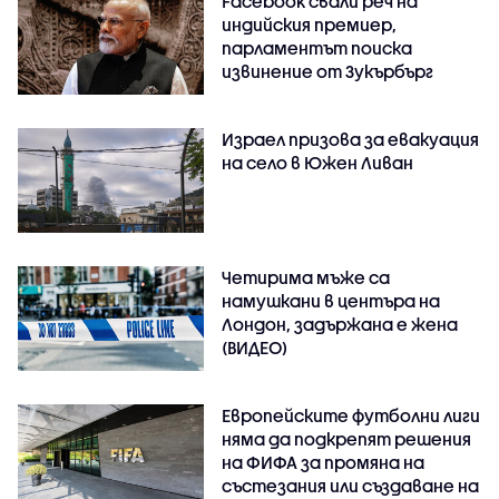
Facebook свали реч на
индийския премиер,
парламентът поиска
извинение от Зукърбърг
Израел призова за евакуация
на село в Южен Ливан
Четирима мъже са
намушкани в центъра на
Лондон, задържана е жена
(ВИДЕО)
Европейските футболни лиги
няма да подкрепят решения
на ФИФА за промяна на
състезания или създаване на