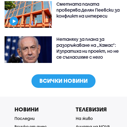
Сметната палата
проверява Делян Пеевски за
конфликт на интереси
Нетаняху за плана за
разоръжаване на „Хамас“:
Изпратиха ни проект, но не
се съгласихме с него
ВСИЧКИ НОВИНИ
НОВИНИ
ТЕЛЕВИЗИЯ
Последни
На живо
Всичко от днес
Лицата на NOVA