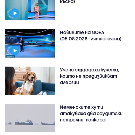
късна)
Новините на NOVA
(05.08.2026 - лятна късна)
Учени създадоха кучета,
които не предизвикват
алергии
Йеменските хути
атакуваха два саудитски
петролни танкера