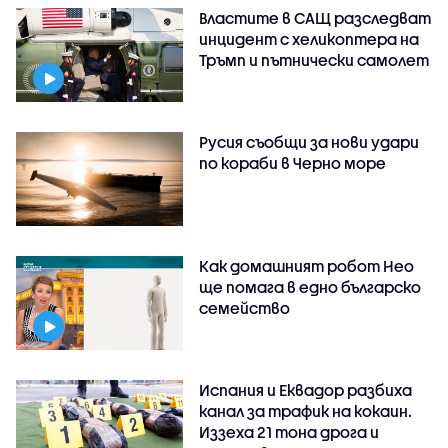
Властите в САЩ разследват
инцидент с хеликоптера на
Тръмп и пътнически самолет
Русия съобщи за нови удари
по кораби в Черно море
Как домашният робот Нео
ще помага в едно българско
семейство
Испания и Еквадор разбиха
канал за трафик на кокаин.
Иззеха 21 тона дрога и