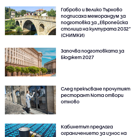
Габрово и Велико Търново
подписаха меморандум за
подготовка за „Европейска
столица на културата 2032“
(СНИМКИ)
Започва подготовката за
Бюджет 2027
След прекъсване прочутият
ресторант Noma отвори
отново
Кабинетът предлага
ограничението за износ на