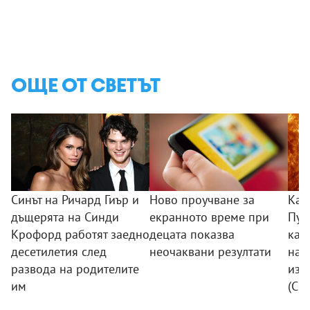
ОЩЕ ОТ СВЕТЪТ
Синът на Ричард Гиър и
Ново проучване за
Кат
дъщерята на Синди
екранното време при
Пуб
Крофорд работят заедно
децата показва
кад
десетилетия след
неочаквани резултати
най
развода на родителите
изо
им
(СН