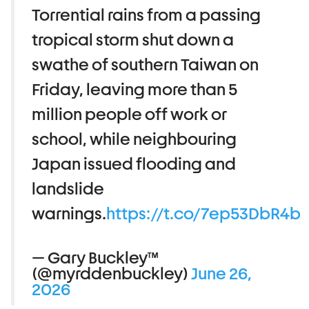
Torrential rains from a passing
tropical storm shut down a
swathe of southern Taiwan on
Friday, leaving more than 5
million people off work or
school, while neighbouring
Japan issued flooding and
landslide
warnings.
https://t.co/7ep53DbR4b
— Gary Buckley™
(@myrddenbuckley)
June 26,
2026