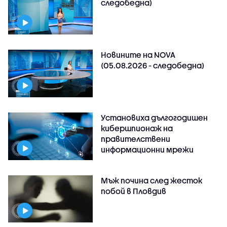
следобедна)
Новините на NOVA
(05.08.2026 - следобедна)
Установиха дългогодишен
кибершпионаж на
правителствени
информационни мрежи
Мъж почина след жесток
побой в Пловдив