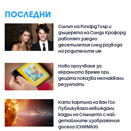
ПОСЛЕДНИ
Синът на Ричард Гиър и
дъщерята на Синди Крофорд
работят заедно
десетилетия след развода
на родителите им
Ново проучване за
екранното време при
децата показва неочаквани
резултати
Като картина на Ван Гог:
Публикуваха невиждани
кадри на Слънцето с най-
детайлните изображения
досега (СНИМКИ)