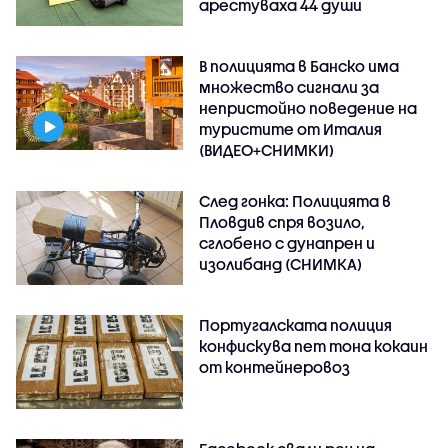
арестуваха 44 души
В полицията в Банско има
множество сигнали за
непристойно поведение на
туристите от Италия
(ВИДЕО+СНИМКИ)
След гонка: Полицията в
Пловдив спря возило,
сглобено с дунапрен и
изолибанд (СНИМКА)
Португалската полиция
конфискува пет тона кокаин
от контейнеровоз