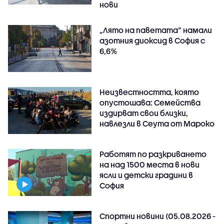
нови
„Лято на паветата“ намали
азотния диоксид в София с
6,6%
Неизвестността, която
опустошава: Семейства
издирват свои близки,
навлезли в Сеута от Мароко
Работят по разкриването
на над 1500 места в нови
ясли и детски градини в
София
Спортни новини (05.08.2026 -