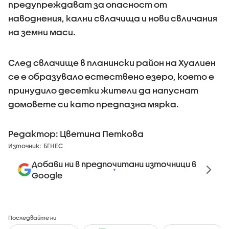
предупреждават за опасност от
наводнения, кални свлачища и нови свличания
на земни маси.
След свлачище в планински район на Хуалиен
се е образувало естествено езеро, което е
принудило десетки жители да напуснат
домовете си като предпазна мярка.
Редактор: Цветина Петкова
Източник:
БГНЕС
Добави ни в предпочитани източници в
Google
Последвайте ни