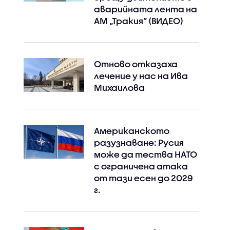
аварийната лента на
АМ „Тракия” (ВИДЕО)
Отново отказаха
лечение у нас на Ива
Михаилова
Американското
разузнаване: Русия
може да тества НАТО
с ограничена атака
от тази есен до 2029
г.