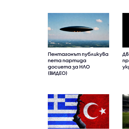
Пентагонът публикува
Дв
пета партида
пр
досиета за НЛО
ук
(ВИДЕО)