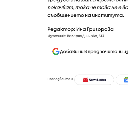
покачват, така че това не е 
съобщението на института.
Редактор: Ина Григорова
Източник:
Валерия Динкова, БТА
Добави ни в предпочитани и
Последвайте ни
NewsLetter