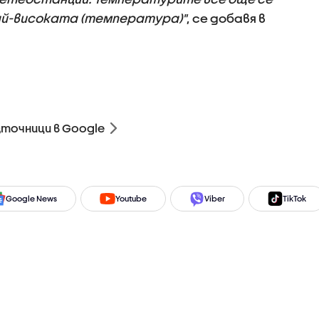
вай-високата (температура)"
, се добавя в
зточници в Google
Google News
Youtube
Viber
TikTok