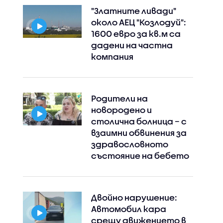
"Златните ливади"
около АЕЦ "Козлодуй":
1600 евро за кв.м са
дадени на частна
компания
Родители на
новородено и
столична болница – с
взаимни обвинения за
Instagram
Facebook
здравословното
състояние на бебето
Двойно нарушение:
Автомобил кара
срещу движението в