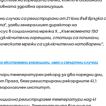
товната здравна организация.
и случаи са регистрирани от 21 юни във връзка с
па
”, заяви генералният директор на
сус в социалната мрежа X. „
Към момента 150
 изключителни горещини, стотици са починали,
рическите мрежи са изключително натоварени”
,
на екстремни горещини, има и смъртни случаи
втори температурен рекорд за два поредни дни,
от Прага, бяха регистрирани рекордните 41,1
еорологичен институт.
официално регистрираме температури над 41
етеостанции. Температурите все още се