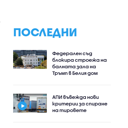
ПОСЛЕДНИ
Федерален съд
блокира строежа на
балната зала на
Тръмп в Белия дом
АПИ въвежда нови
критерии за спиране
на тировете