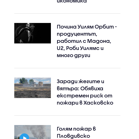
икономика
Почина Уилям Орбит -
продуцентът,
работил с Мадона,
U2, Роби Уилямс и
много други
Заради жегите и
вятъра: Обявиха
екстремен риск от
пожари в Хасковско
Голям пожар в
Пловдивско