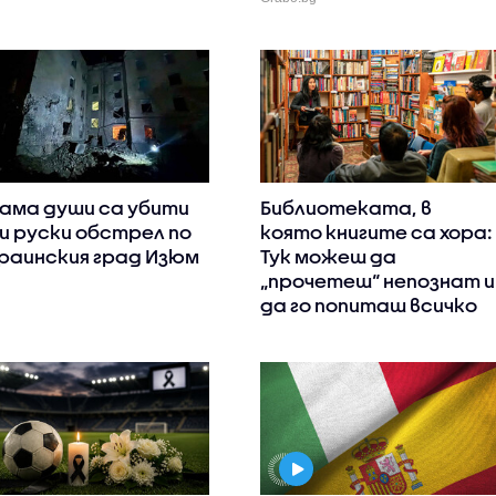
ама души са убити
Библиотеката, в
и руски обстрeл по
която книгите са хора:
раинския град Изюм
Тук можеш да
„прочетеш“ непознат и
да го попиташ всичко