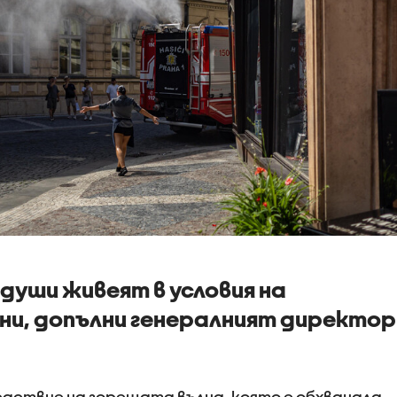
 души живеят в условия на
ни, допълни генералният директор
ледствие на горещата вълна, която е обхванала