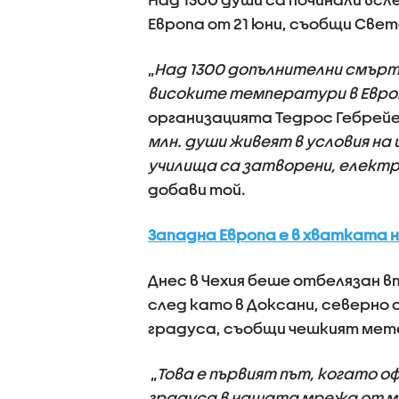
Европа от 21 юни, съобщи Све
„
Над 1300 допълнителни смъртн
високите температури в Евро
организацията Тедрос Гебрейе
млн. души живеят в условия на
училища са затворени, елект
добави той.
Западна Европа е в хватката 
Днес в Чехия беше отбелязан 
след като в Доксани, северно 
градуса, съобщи чешкият мет
„
Това е първият път, когато 
градуса в нашата мрежа от м