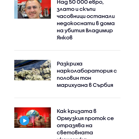
Над 50 000 евро,
злато и скъпи
часовници останали
недокоснати в дома
на убития Владимир
Янков
Разкриха
нарколаборатория с
половин тон
марихуана в Сърбия
Как кризата в
Ормузкия проток се
отразява на
световната