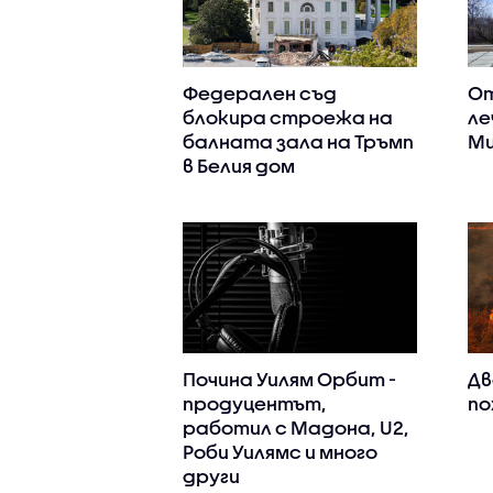
Федерален съд
От
блокира строежа на
ле
балната зала на Тръмп
Ми
в Белия дом
Почина Уилям Орбит -
Дв
продуцентът,
по
работил с Мадона, U2,
Роби Уилямс и много
други