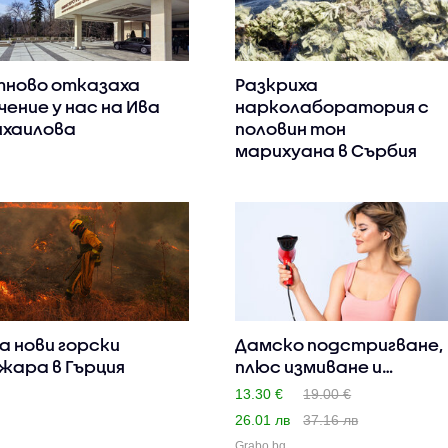
ново отказаха
Разкриха
чение у нас на Ива
нарколаборатория с
хаилова
половин тон
марихуана в Сърбия
а нови горски
Дамско подстригване,
жара в Гърция
плюс измиване и
оформян..
13.30 €
19.00 €
26.01 лв
37.16 лв
Grabo.bg