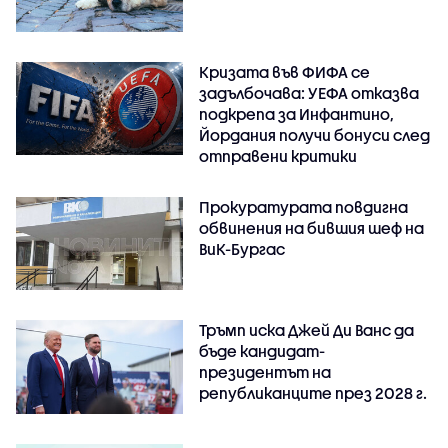
Кризата във ФИФА се
задълбочава: УЕФА отказва
подкрепа за Инфантино,
Йордания получи бонуси след
отправени критики
Прокуратурата повдигна
обвинения на бившия шеф на
ВиК-Бургас
Тръмп иска Джей Ди Ванс да
бъде кандидат-
президентът на
републиканците през 2028 г.