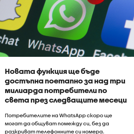
Новата функция ще бъде
достъпна поетапно за над три
милиарда потребители по
света през следващите месеци
Потребителите на WhatsApp скоро ще
могат да общуват помежду си, без да
разкриват телефонните си номера.