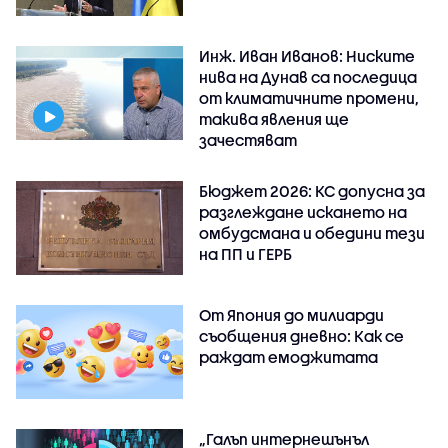
Инж. Иван Иванов: Ниските
нива на Дунав са последица
от климатичните промени,
такива явления ще
зачестяват
Бюджет 2026: КС допусна за
разглеждане искането на
омбудсмана и обедини тези
на ПП и ГЕРБ
От Япония до милиарди
съобщения дневно: Как се
раждат емоджитата
„Галъп интернешънъл