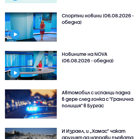
Спортни новини (06.08.2026 -
обедна)
Новините на NOVA
(06.08.2026 - обедна)
Автомобил с испанци падна
в дере след гонка с "Гранична
полиция" в Бургас
И Израел, и „Хамас“ чакат
другият да направи първата