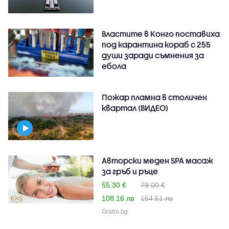
Властите в Конго поставиха
под карантина кораб с 255
души заради съмнения за
ебола
Пожар пламна в столичен
квартал (ВИДЕО)
Авторски меден SPA масаж
за гръб и ръце
55.30 €
79.00 €
108.16 лв
154.51 лв
Grabo.bg