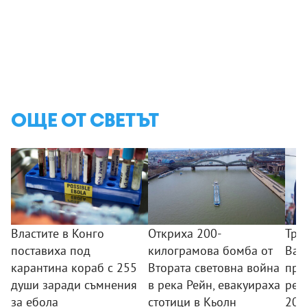
ОЩЕ ОТ СВЕТЪТ
Властите в Конго
Откриха 200-
Тръ
поставиха под
килограмова бомба от
Ван
карантина кораб с 255
Втората световна война
пре
души заради съмнения
в река Рейн, евакуираха
реп
за ебола
стотици в Кьолн
2028