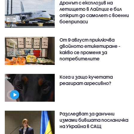
Дронът с експлозив на
летището в Лайпциг е бил
открит до самолет с военни
боеприпаси
От 9 август приключва
двойното етикетиране -
какво се променя за
потребителите
Кога и защо кучетата
реагират агресивно?
Разследват за данъчни
измами бившата посланичка
на Украйна в САЩ