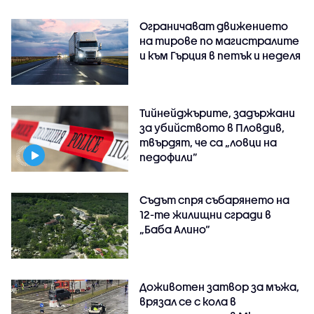
Ограничават движението
на тирове по магистралите
и към Гърция в петък и неделя
Тийнейджърите, задържани
за убийството в Пловдив,
твърдят, че са „ловци на
педофили”
Съдът спря събарянето на
12-те жилищни сгради в
„Баба Алино“
Доживотен затвор за мъжа,
врязал се с кола в