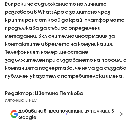
Въпреки че съдържанието на личните
разговори в WhatsApp е защитено чрез
криптиране от край до край, платформата
продължава да събира определени
метаданни, включително информация за
контактите и времето на комуникация.
Телефонният номер ще остане
задължителен при създаването на профил, а
компанията подчертава, че няма да създава
публичен указател с потребителски имена.
Редактор: Цветина Петкова
Източник:
БГНЕС
Добави ни в предпочитани източници в
Google