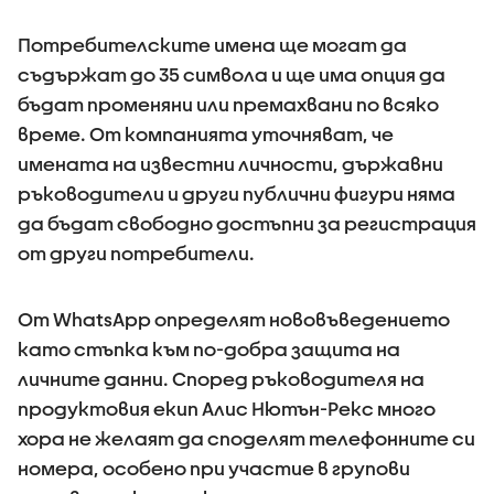
Потребителските имена ще могат да
съдържат до 35 символа и ще има опция да
бъдат променяни или премахвани по всяко
време. От компанията уточняват, че
имената на известни личности, държавни
ръководители и други публични фигури няма
да бъдат свободно достъпни за регистрация
от други потребители.
От WhatsApp определят нововъведението
като стъпка към по-добра защита на
личните данни. Според ръководителя на
продуктовия екип Алис Нютън-Рекс много
хора не желаят да споделят телефонните си
номера, особено при участие в групови