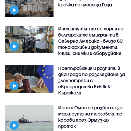
крачка по плана за Газа
Институтът по история на
българските емигранти в
Северна Америка - близо 60
тона архивни документи,
книги, снимки и оборудване
Претърсвания и разпити в
два града по разследване за
злоупотреби с
евросредства във ВиК-
Кърджали
Иран и Оман се разбраха за
маршрута на търговските
кораби през Ормузкия
проток