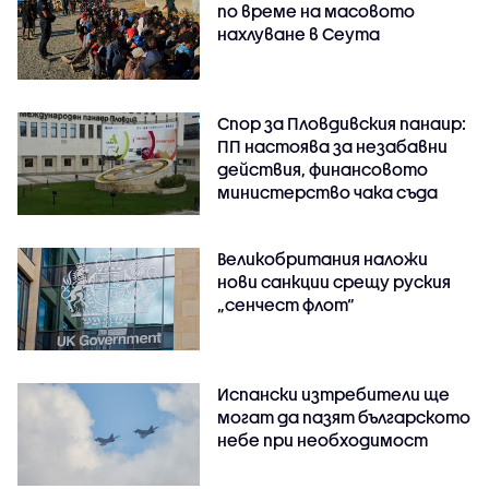
по време на масовото
нахлуване в Сеута
Спор за Пловдивския панаир:
ПП настоява за незабавни
действия, финансовото
министерство чака съда
Великобритания наложи
нови санкции срещу руския
„сенчест флот“
Испански изтребители ще
могат да пазят българското
небе при необходимост