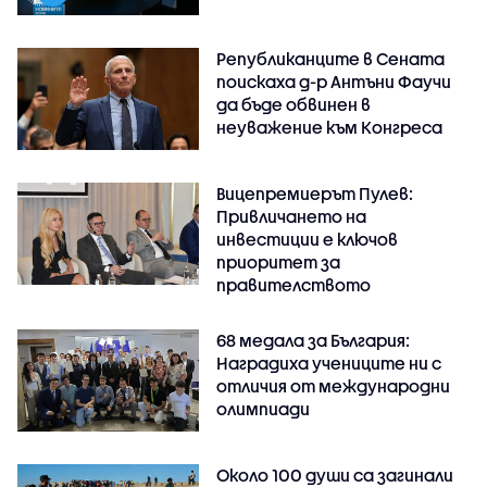
Републиканците в Сената
поискаха д-р Антъни Фаучи
да бъде обвинен в
неуважение към Конгреса
Вицепремиерът Пулев:
Привличането на
инвестиции е ключов
приоритет за
правителството
68 медала за България:
Наградиха учениците ни с
отличия от международни
олимпиади
Около 100 души са загинали