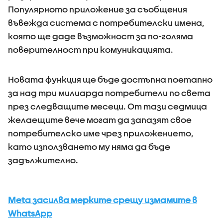
Популярното приложение за съобщения
въвежда система с потребителски имена,
която ще даде възможност за по-голяма
поверителност при комуникацията.
Новата функция ще бъде достъпна поетапно
за над три милиарда потребители по света
през следващите месеци. От тази седмица
желаещите вече могат да запазят свое
потребителско име чрез приложението,
като използването му няма да бъде
задължително.
Meta засилва мерките срещу измамите в
WhatsApp