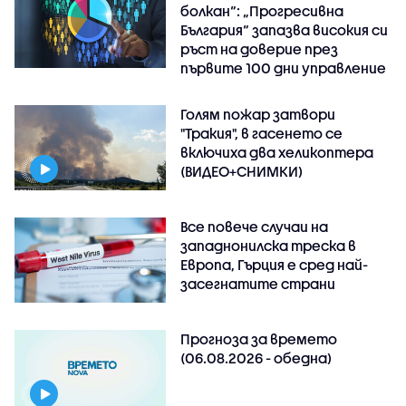
болкан“: „Прогресивна
България“ запазва високия си
ръст на доверие през
първите 100 дни управление
Голям пожар затвори
"Тракия", в гасенето се
включиха два хеликоптера
(ВИДЕО+СНИМКИ)
Все повече случаи на
западнонилска треска в
Европа, Гърция е сред най-
засегнатите страни
Прогноза за времето
(06.08.2026 - обедна)