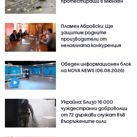
протестиращи в Мюнхен
Пламен Абровски: Ще
защитим родните
производители от
нелоялната конкуренция
Обеден информационен блок
на NOVA NEWS (06.08.2026)
Украйна: Близо 16 000
чуждестранни доброволци
от 72 държави служат във
въоръжените сили