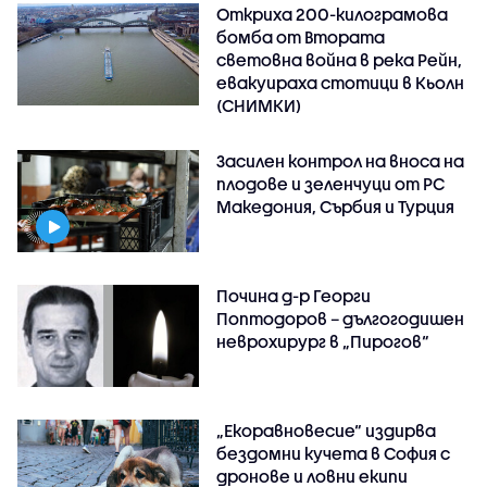
Откриха 200-килограмова
бомба от Втората
световна война в река Рейн,
евакуираха стотици в Кьолн
(СНИМКИ)
Засилен контрол на вноса на
плодове и зеленчуци от РС
Македония, Сърбия и Турция
Почина д-р Георги
Поптодоров – дългогодишен
неврохирург в „Пирогов“
„Екоравновесие“ издирва
бездомни кучета в София с
дронове и ловни екипи