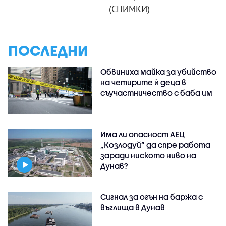
(СНИМКИ)
ПОСЛЕДНИ
Обвиниха майка за убийство
на четирите ѝ деца в
съучастничество с баба им
Има ли опасност АЕЦ
„Козлодуй” да спре работа
заради ниското ниво на
Дунав?
Сигнал за огън на баржа с
въглища в Дунав