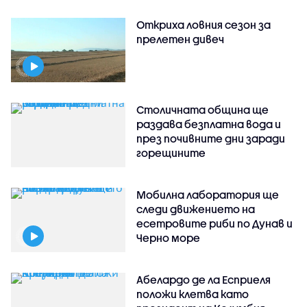
Откриха ловния сезон за
прелетен дивеч
Столичната община ще
раздава безплатна вода и
през почивните дни заради
горещините
Мобилна лаборатория ще
следи движението на
есетровите риби по Дунав и
Черно море
Абелардо де ла Есприеля
положи клетва като