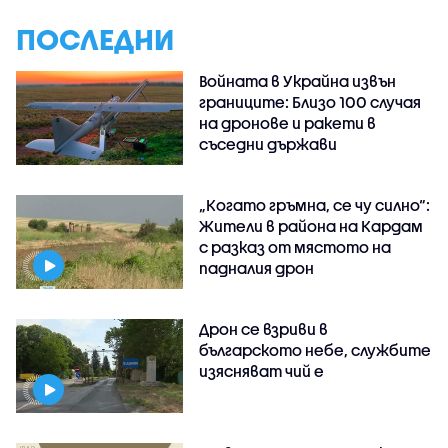
ПОСЛЕДНИ
Войната в Украйна извън
границите: Близо 100 случая
на дронове и ракети в
съседни държави
„Когато гръмна, се чу силно“:
Жители в района на Кардам
с разказ от мястото на
падналия дрон
Дрон се взриви в
българското небе, службите
изясняват чий е