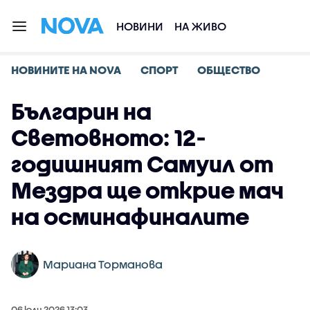
НОВИНИ
НА ЖИВО
НОВИНИТЕ НА NOVA
СПОРТ
ОБЩЕСТВО
Българин на
Световното: 12-
годишният Самуил от
Мездра ще открие мач
на осминафиналите
Мариана Торманова
06 юли 2026 13:03