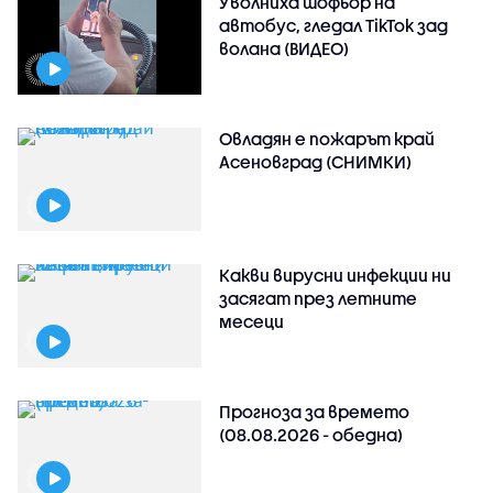
Уволниха шофьор на
автобус, гледал TikTok зад
волана (ВИДЕО)
Овладян е пожарът край
Асеновград (СНИМКИ)
Какви вирусни инфекции ни
засягат през летните
месеци
Прогноза за времето
(08.08.2026 - обедна)