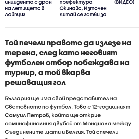
инцидента с дрон
префектура
(ВИДЕО)
на летището в
Окинава, Източен
Лайпциг
Китай се готви за
стихията
Той печели правото да излезе на
терена, след като неговият
футболен отбор побеждава на
турнир, а той вкарва
решаващия гол
България ще има свой представител на
Световното по футбол. Това е 12-годишният
Самуил Петров, който ще открие
осминафиналния двубой от Мондиала между
Съединените щати и Белгия. Той спечели