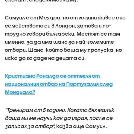
Самуил е от Мездра, но от години живее със
семейството си в Лондон, затова и по-
трудно говори български. Местят се там
именно, за да има шанс за най-големите
отбори. Шанс, който баща му пропуска, но
иска да го даде на децата си.
Кристиано Роналдо се оттегля от
националния отбор на Португалия след
Мондиала?
"Тренирам от 5 години. Когато бях малък
баща ми ме научи как да играя, после се
записах за отбор”,
казва още Самуил.