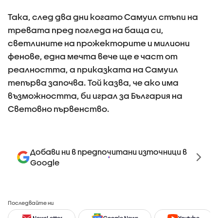
Така, след два дни когато Самуил стъпи на
тревата пред погледа на баща си,
светлините на прожекторите и милиони
фенове, една мечта вече ще е част от
реалността, а приказката на Самуил
тепърва започва. Той казва, че ако има
възможността, би играл за България на
Световно първенство.
Добави ни в предпочитани източници в
Google
Последвайте ни
NewsLetter
Google News
Youtube