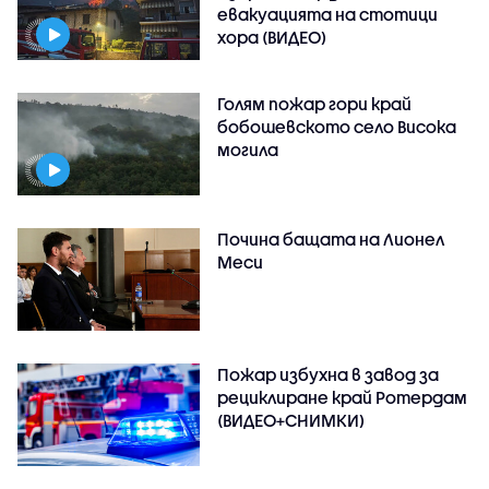
евакуацията на стотици
хора (ВИДЕО)
Голям пожар гори край
бобошевското село Висока
могила
Почина бащата на Лионел
Меси
Пожар избухна в завод за
рециклиране край Ротердам
(ВИДЕО+СНИМКИ)