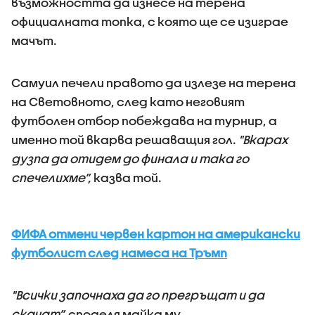
възможността да изнесе на терена
официалната топка, с която ще се изиграе
мачът.
Самуил печели правото да излезе на терена
на Световното, след като неговият
футболен отбор побеждава на турнир, а
именно той вкарва решаващия гол.
"Вкарах
дузпа да отидем до финала и така го
спечелихме”,
казва той.
ФИФА отмени червен картон на американски
футболист след намеса на Тръмп
"Всички започнаха да го прегръщат и да
скачат”,
споделя майка му.