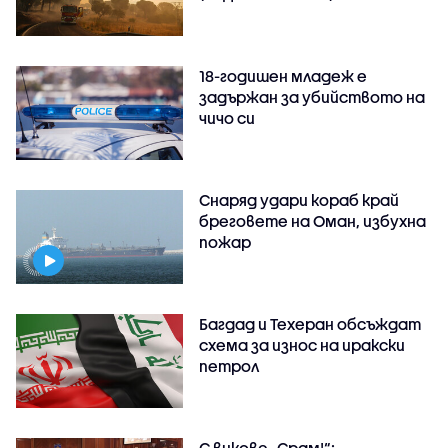
18-годишен младеж е
задържан за убийството на
чичо си
Снаряд удари кораб край
бреговете на Оман, избухна
пожар
Багдад и Техеран обсъждат
схема за износ на иракски
петрол
С викове „Срам!“: