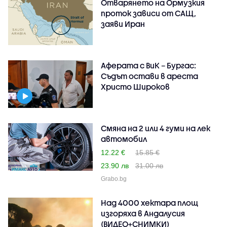
Отварянето на Ормузкия
проток зависи от САЩ,
заяви Иран
Аферата с ВиК – Бургас:
Съдът остави в ареста
Христо Широков
Смяна на 2 или 4 гуми на лек
автомобил
12.22 €
15.85 €
23.90 лв
31.00 лв
Grabo.bg
Над 4000 хектара площ
изгоряха в Андалусия
(ВИДЕО+СНИМКИ)