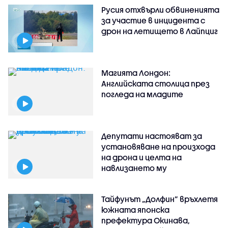
Русия отхвърли обвиненията
за участие в инцидента с
дрон на летището в Лайпциг
Магията Лондон:
Английската столица през
погледа на младите
Депутати настояват за
установяване на произхода
на дрона и целта на
навлизането му
Тайфунът „Долфин” връхлетя
южната японска
префектура Окинава,