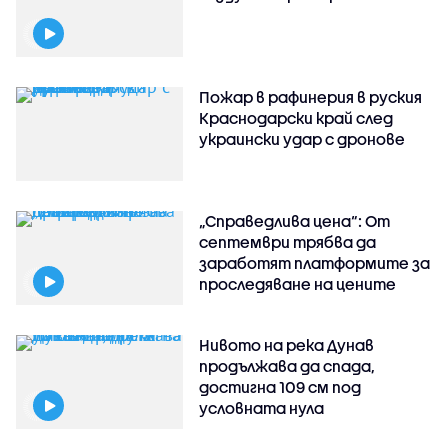
Пожар в рафинерия в руския
Краснодарски край след
украински удар с дронове
„Справедлива цена“: От
септември трябва да
заработят платформите за
проследяване на цените
Нивото на река Дунав
продължава да спада,
достигна 109 см под
условната нула