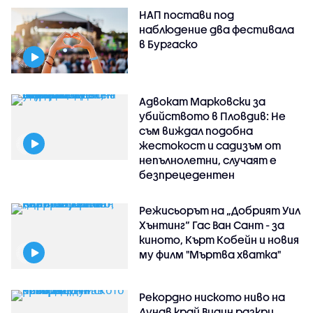
НАП постави под
наблюдение два фестивала
в Бургаско
Адвокат Марковски за
убийството в Пловдив: Не
съм виждал подобна
жестокост и садизъм от
непълнолетни, случаят е
безпрецедентен
Режисьорът на „Добрият Уил
Хънтинг“ Гас Ван Сант - за
киното, Кърт Кобейн и новия
му филм "Мъртва хватка"
Рекордно ниското ниво на
Дунав край Видин разкри