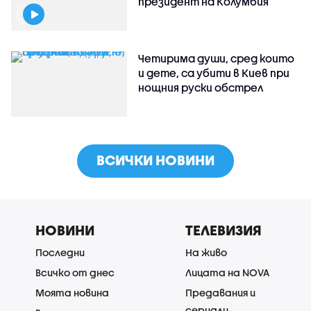
президент на Колумбия
Четирима души, сред които
и дете, са убити в Киев при
нощния руски обстрел
ВСИЧКИ НОВИНИ
НОВИНИ
ТЕЛЕВИЗИЯ
Последни
На живо
Всичко от днес
Лицата на NOVA
Моята новина
Предавания и
сериали