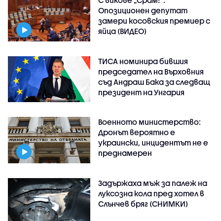
Опозиционен депутат
замери косовския премиер с
яйца (ВИДЕО)
ТИСА номинира бившия
председател на Върховния
съд Андраш Бака за следващ
президент на Унгария
Военното министерство:
Дронът вероятно е
украински, инцидентът не е
преднамерен
Задържаха мъж за палеж на
луксозна кола пред хотел в
Слънчев бряг (СНИМКИ)