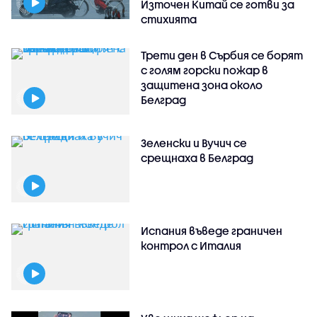
Източен Китай се готви за
стихията
Трети ден в Сърбия се борят
с голям горски пожар в
защитена зона около
Белград
Зеленски и Вучич се
срещнаха в Белград
Испания въведе граничен
контрол с Италия