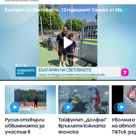
Русия отхвърли
Тайфунът „Долфин”
Уволниха
обвиненията за
връхлетя южната
на автоб
участие в
японска
TikTok за