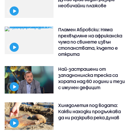
необичайни плажове
Пламен Абровски: Няма
прехвърляне на африканска
чума по свинете извън
стопанствата, където е
открита
Най-застрашени от
западнонилска треска са
хората над 60 години и тези
с имунен дефицит
Хилядолетия под водата:
Какви находки продължава
да ни разкрива река Дунав