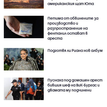
американския щат Юта
Петима от обвинените за
производство и
разпространение на
фентанил остават в
ареста
Подготвя ли Риана нов албум
Пуснаха под домашен арест
бившия шеф на ВиК-Бургас и
двамата му подчинени