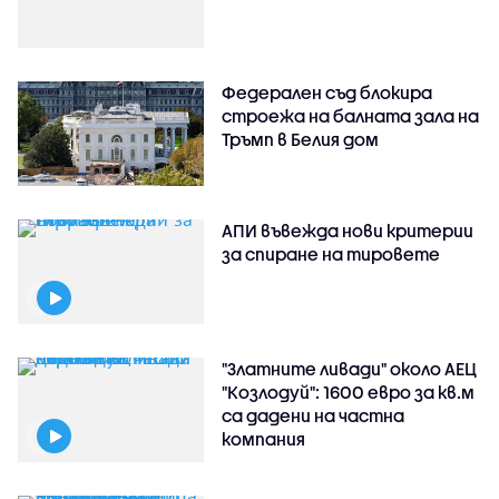
Федерален съд блокира
строежа на балната зала на
Тръмп в Белия дом
АПИ въвежда нови критерии
за спиране на тировете
"Златните ливади" около АЕЦ
"Козлодуй": 1600 евро за кв.м
са дадени на частна
компания