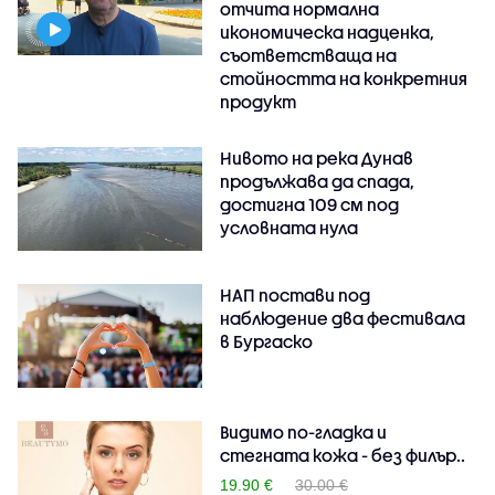
отчита нормална
икономическа надценка,
съответстваща на
стойността на конкретния
продукт
Нивото на река Дунав
продължава да спада,
достигна 109 см под
условната нула
НАП постави под
наблюдение два фестивала
в Бургаско
Видимо по-гладка и
стегната кожа - без филър..
19.90 €
30.00 €