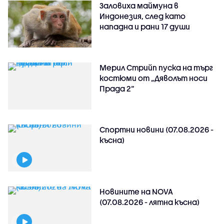
Заловиха маймуна в
Индонезия, след като
нападна и рани 17 души
Мерил Стрийп пуска на търг
костюми от „Дяволът носи
Прада 2“
Спортни новини (07.08.2026 -
късна)
Новините на NOVA
(07.08.2026 - лятна късна)