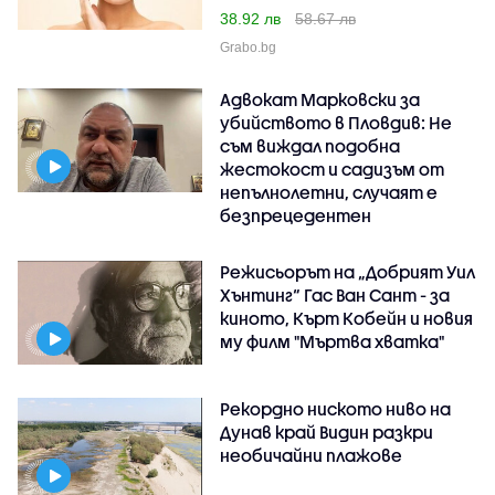
38.92 лв
58.67 лв
Grabo.bg
Адвокат Марковски за
убийството в Пловдив: Не
съм виждал подобна
жестокост и садизъм от
непълнолетни, случаят е
безпрецедентен
Режисьорът на „Добрият Уил
Хънтинг“ Гас Ван Сант - за
киното, Кърт Кобейн и новия
му филм "Мъртва хватка"
Рекордно ниското ниво на
Дунав край Видин разкри
необичайни плажове