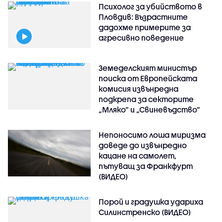
Психолог за убийството в
Пловдив: Възрастните
дадохме примерите за
агресивно поведение
Земеделският министър
поиска от Европейската
комисия извънредна
подкрепа за секторите
„Мляко“ и „Свиневъдство“
Непоносимо лоша миризма
доведе до извънредно
кацане на самолет,
пътуващ за Франкфурт
(ВИДЕО)
Порой и градушка удариха
Силинстренско (ВИДЕО)