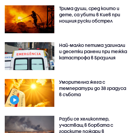
Трима души, сред които и
дете, са убити в Киев при
нощния руски обстрел
Най-малко петима загинали
и десетки ранени при тежка
катастрофа в Бразилия
Уморителна жега с
температури до 38 градуса
в събота
Разби се хеликоптер,
участващ в борбата с
горските пожари в