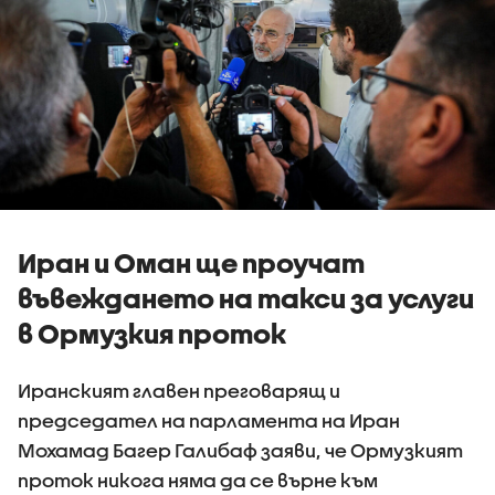
Иран и Оман ще проучат
въвеждането на такси за услуги
в Ормузкия проток
Иранският главен преговарящ и
председател на парламента на Иран
Мохамад Багер Галибаф заяви, че Ормузкият
проток никога няма да се върне към