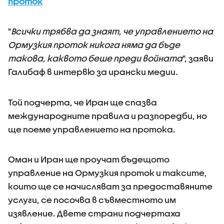
проток
"
Всички трябва да знаят, че управлението на
Ормузкия проток никога няма да бъде
такова, каквото беше преди войната
", заяви
Галибаф в интервю за ирански медии.
Той подчерта, че Иран ще спазва
международните правила и разпоредби, но
ще поеме управлението на протока.
Оман и Иран ще проучат бъдещото
управление на Ормузкия проток и таксите,
които ще се начисляват за предоставяните
услуги, се посочва в съвместното им
изявление. Двете страни подчертаха