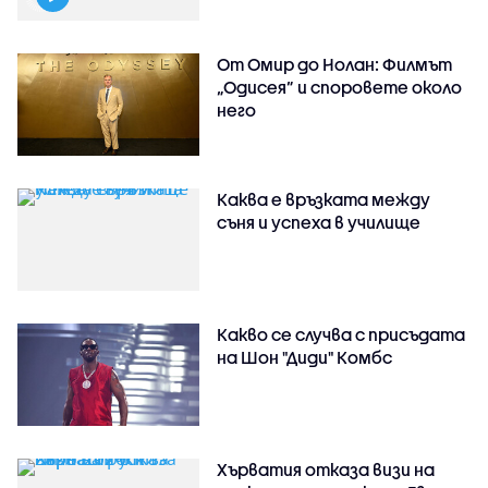
От Омир до Нолан: Филмът
„Одисея” и споровете около
него
Каква е връзката между
съня и успеха в училище
Какво се случва с присъдата
на Шон "Диди" Комбс
Хърватия отказа визи на