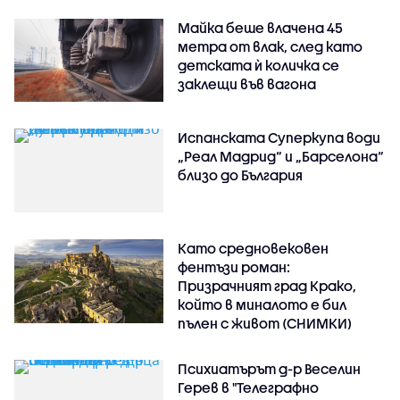
Майка беше влачена 45
метра от влак, след като
детската ѝ количка се
заклещи във вагона
Испанската Суперкупа води
„Реал Мадрид“ и „Барселона“
близо до България
Като средновековен
фентъзи роман:
Призрачният град Крако,
който в миналото е бил
пълен с живот (СНИМКИ)
Психиатърът д-р Веселин
Герев в "Телеграфно