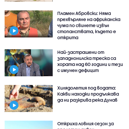
Пламен Абровски: Няма
прехвърляне на африканска
чума по свинете извън
стопанствата, където е
открита
Най-застрашени от
западнонилска треска са
хората над 60 години и тези
с имунен дефицит
Хилядолетия под водата:
Какви находки продължава
да ни разкрива река Дунав
Откриха ловния сезон за