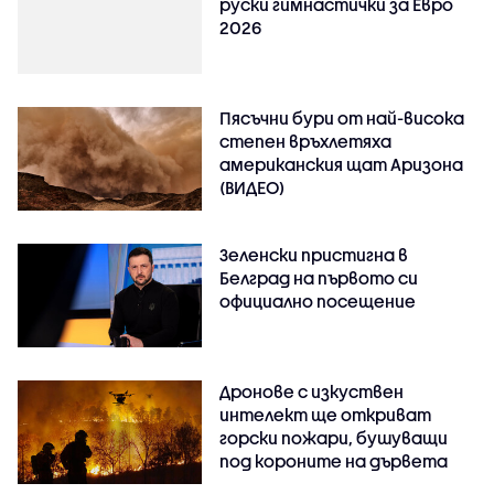
руски гимнастички за Евро
2026
Пясъчни бури от най-висока
степен връхлетяха
американския щат Аризона
(ВИДЕО)
Зеленски пристигна в
Белград на първото си
официално посещение
Дронове с изкуствен
интелект ще откриват
горски пожари, бушуващи
под короните на дървета