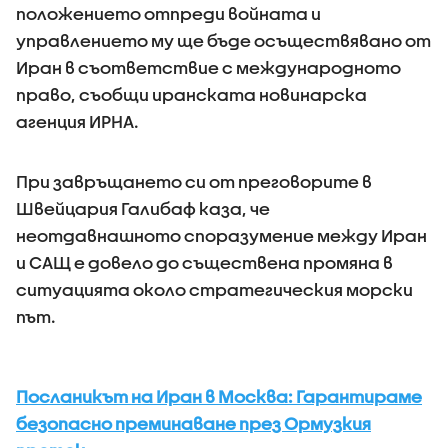
положението отпреди войната и
управлението му ще бъде осъществявано от
Иран в съответствие с международното
право, съобщи иранската новинарска
агенция ИРНА.
При завръщането си от преговорите в
Швейцария Галибаф каза, че
неотдавнашното споразумение между Иран
и САЩ е довело до съществена промяна в
ситуацията около стратегическия морски
път.
Посланикът на Иран в Москва: Гарантираме
безопасно преминаване през Ормузкия