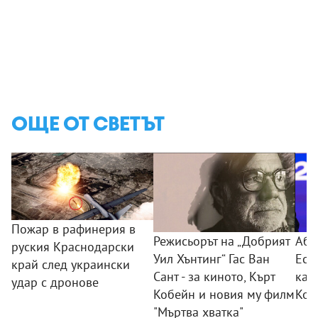
ОЩЕ ОТ СВЕТЪТ
Пожар в рафинерия в
Режисьорът на „Добрият
Абе
руския Краснодарски
Уил Хънтинг“ Гас Ван
Есп
край след украински
Сант - за киното, Кърт
кат
удар с дронове
Кобейн и новия му филм
Кол
"Мъртва хватка"