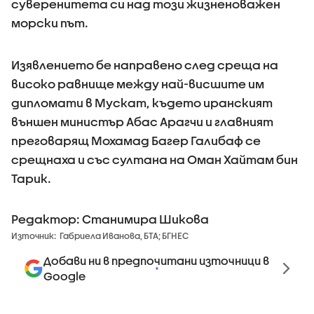
суверенитета си над този жизненоважен
морски път.
Изявлението бе направено след среща на
високо равнище между най-висшите им
дипломати в Мускат, където иранският
външен министър Абас Арагчи и главният
преговарящ Мохамад Багер Галибаф се
срещнаха и със султана на Оман Хайтам бин
Тарик.
Редактор: Станимира Шикова
Източник:
Габриела Иванова, БТА; БГНЕС
Добави ни в предпочитани източници в
Google