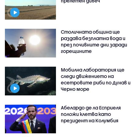
прелетен дивеч
Столичната община ще
раздава безплатна вода и
през почивните дни заради
горещините
Мобилна лаборатория ще
следи движението на
есетровите риби по Дунав и
Черно море
Абелардо де ла Есприеля
положи клетва като
президент на Колумбия