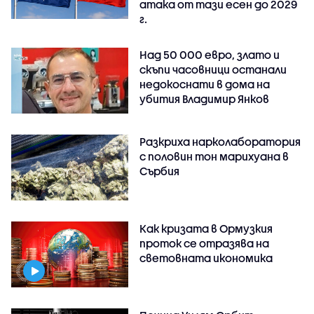
атака от тази есен до 2029
г.
Над 50 000 евро, злато и
скъпи часовници останали
недокоснати в дома на
убития Владимир Янков
Разкриха нарколаборатория
с половин тон марихуана в
Сърбия
Как кризата в Ормузкия
проток се отразява на
световната икономика