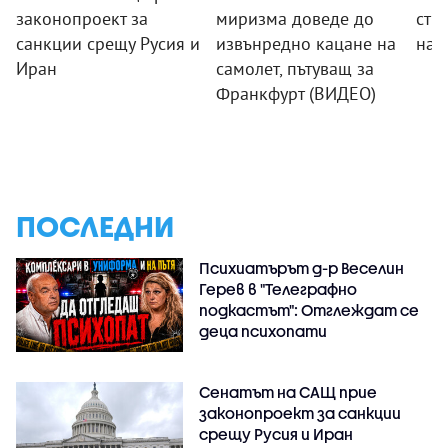
законопроект за
миризма доведе до
стр
санкции срещу Русия и
извънредно кацане на
на 
Иран
самолет, пътуващ за
Франкфурт (ВИДЕО)
ПОСЛЕДНИ
Психиатърът д-р Веселин
Герев в "Телеграфно
подкастът": Отглеждат се
деца психопати
Сенатът на САЩ прие
законопроект за санкции
срещу Русия и Иран