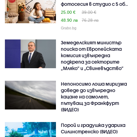
фотосесия в студио с 5 об..
25.00 €
39.00 €
48.90 лв
76.28 лв
Grabo.bg
Земеделският министър
поиска от Европейската
комисия извънредна
подкрепа за секторите
„Мляко“ и „Свиневъдство“
Непоносимо лоша миризма
доведе до извънредно
кацане на самолет,
пътуващ за Франкфурт
(ВИДЕО)
Порой и градушка удариха
Силинстренско (ВИДЕО)