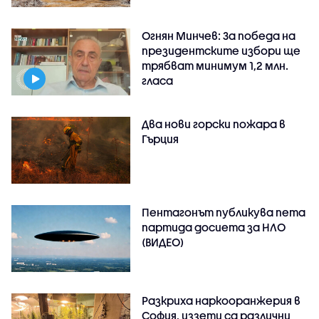
Огнян Минчев: За победа на
президентските избори ще
трябват минимум 1,2 млн.
гласа
Два нови горски пожара в
Гърция
Пентагонът публикува пета
партида досиета за НЛО
(ВИДЕО)
Разкриха наркооранжерия в
София, иззети са различни