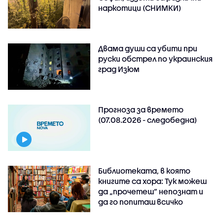
наркотици (СНИМКИ)
Двама души са убити при
руски обстрeл по украинския
град Изюм
Прогноза за времето
(07.08.2026 - следобедна)
Библиотеката, в която
книгите са хора: Тук можеш
да „прочетеш“ непознат и
да го попиташ всичко