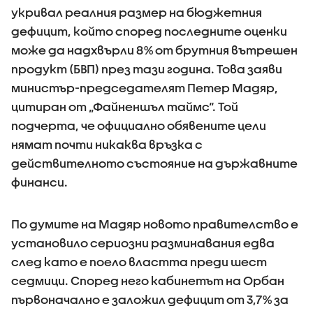
укривал реалния размер на бюджетния
дефицит, който според последните оценки
може да надхвърли 8% от брутния вътрешен
продукт (БВП) през тази година. Това заяви
министър-председателят Петер Мадяр,
цитиран от „Файненшъл таймс“. Той
подчерта, че официално обявените цели
нямат почти никаква връзка с
действителното състояние на държавните
финанси.
По думите на Мадяр новото правителство е
установило сериозни разминавания едва
след като е поело властта преди шест
седмици. Според него кабинетът на Орбан
първоначално е заложил дефицит от 3,7% за