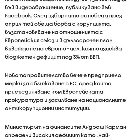
във видеообръщение, публикувано във
Facebook. След изборната си победа през
април той обеща борба с корупцията,
възстановяване на отношенията с
Европейския съюз и в дългосрочен план
въвеждане на еврото - цел, която изисква
бюджетен дефицит под 3% от БВП.
Новото правителство вече е предприело
мерки за сближаване с ЕС, сред които
присъединяване към Европейската
прокуратура и засилване на националните
антикорупционни институции.
Министърът на финансите Андраш Карман
определи високия дефицит като „най-