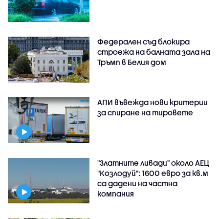
Федерален съд блокира
строежа на балната зала на
Тръмп в Белия дом
АПИ въвежда нови критерии
за спиране на тировете
"Златните ливади" около АЕЦ
"Козлодуй": 1600 евро за кв.м
са дадени на частна
компания