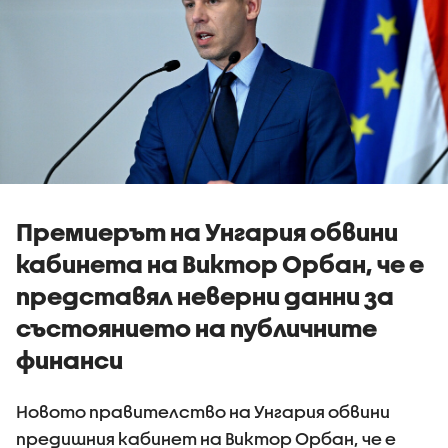
Премиерът на Унгария обвини
кабинета на Виктор Орбан, че е
представял неверни данни за
състоянието на публичните
финанси
Новото правителство на Унгария обвини
предишния кабинет на Виктор Орбан, че е