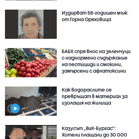
Издирват 58-годишен мъж
от Горна Оряховица
БАБХ спря внос на зеленчуци
с наднормено съдържание
на пестициди и смокини,
замърсени с афлатоксини
Как водораслите се
превръщат в материал за
изолация на жилища
Казусът „ВиК-Бургас“:
Хотели плащали до 30 000