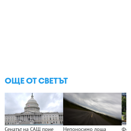
ОЩЕ ОТ СВЕТЪТ
Сенатът на САЩ прие
Непоносимо лоша
Фед