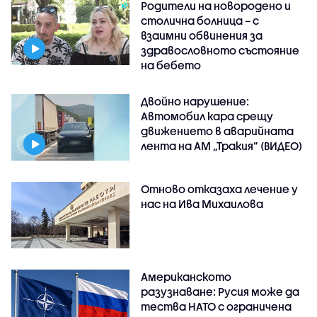
Родители на новородено и
столична болница – с
взаимни обвинения за
здравословното състояние
на бебето
Двойно нарушение:
Автомобил кара срещу
движението в аварийната
лента на АМ „Тракия” (ВИДЕО)
Отново отказаха лечение у
нас на Ива Михаилова
Американското
разузнаване: Русия може да
тества НАТО с ограничена