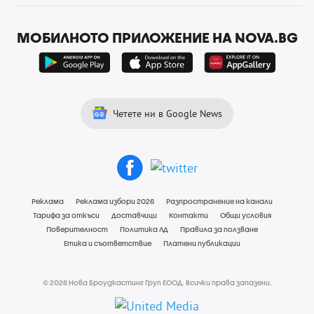
МОБИЛНОТО ПРИЛОЖЕНИЕ НА NOVA.BG
Четете ни в Google News
Реклама
Реклама избори 2026
Разпространение на канали
Тарифа за откъси
Доставчици
Контакти
Общи условия
Поверителност
Политика ЛД
Правила за ползване
Етика и съответствие
Платени публикации
© 2026 Нова Броудкастинг Груп ЕООД. Всички права запазени.