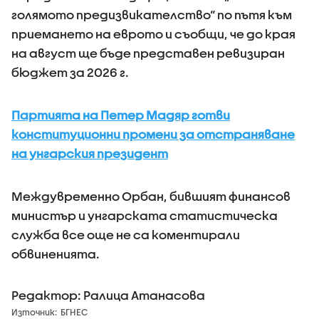
голямото предизвикателство“ по пътя към
приемането на еврото и съобщи, че до края
на август ще бъде представен ревизиран
бюджет за 2026 г.
Партията на Петер Мадяр готви
конституционни промени за отстраняване
на унгарския президент
Междувременно Орбан, бившият финансов
министър и унгарската статистическа
служба все още не са коментирали
обвиненията.
Редактор: Ралица Атанасова
Източник:
БГНЕС