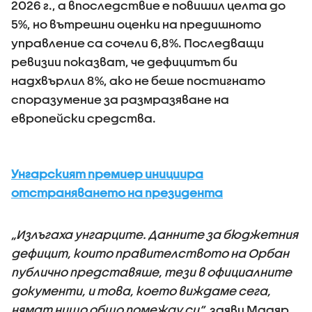
2026 г., а впоследствие е повишил целта до
5%, но вътрешни оценки на предишното
управление са сочели 6,8%. Последващи
ревизии показват, че дефицитът би
надхвърлил 8%, ако не беше постигнато
споразумение за размразяване на
европейски средства.
Унгарският премиер инициира
отстраняването на президента
„Излъгаха унгарците. Данните за бюджетния
дефицит, които правителството на Орбан
публично представяше, тези в официалните
документи, и това, което виждаме сега,
нямат нищо общо помежду си“
, заяви Мадяр