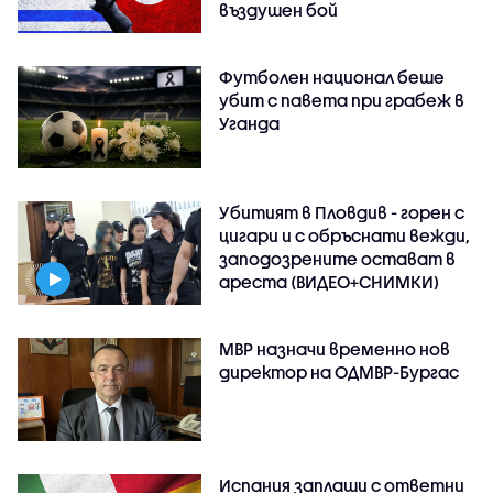
въздушен бой
Футболен национал беше
убит с павета при грабеж в
Уганда
Убитият в Пловдив - горен с
цигари и с обръснати вежди,
заподозрените остават в
ареста (ВИДЕО+СНИМКИ)
МВР назначи временно нов
директор на ОДМВР-Бургас
Испания заплаши с ответни