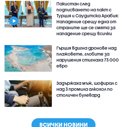
Пакистан след
подписването на пакт с
Турция и Саудитска Арабия:
Нападение срещу една от
страните ще се смята за
нападение срещу всички
Гърция вдигна дронове над
плажовете, глобите за
нарушения стигнаха 73 000
евро
Задържаха мъж, шофирал с
над 3 промила алкохол по
столичен булевард
ВСИЧКИ НОВИНИ