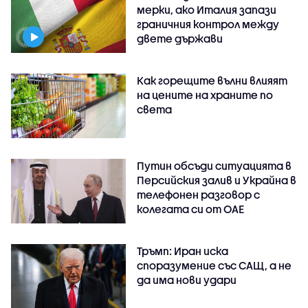
мерки, ако Италия запази
граничния контрол между
двете държави
Как горещите вълни влияят
на цените на храните по
света
Путин обсъди ситуацията в
Персийския залив и Украйна в
телефонен разговор с
колегата си от ОАЕ
Тръмп: Иран иска
споразумение със САЩ, а не
да има нови удари