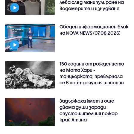
лева след манипулиране на
водомерите и изнудване
Обеден информационен блок
на NOVA NEWS (07.08.2026)
150 години от рождението
на Мата Хари -
танцьорката, превърнала
се в най-прочутия шпионин
Задържаха кмет и още
двама души заради
опустошителния пожар
край Атина