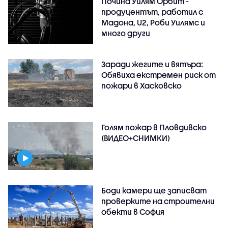
Почина Уилям Орбит -
продуцентът, работил с
Мадона, U2, Роби Уилямс и
много други
Заради жегите и вятъра:
Обявиха екстремен риск от
пожари в Хасковско
Голям пожар в Пловдивско
(ВИДЕО+СНИМКИ)
Боди камери ще записват
проверките на строителни
обекти в София