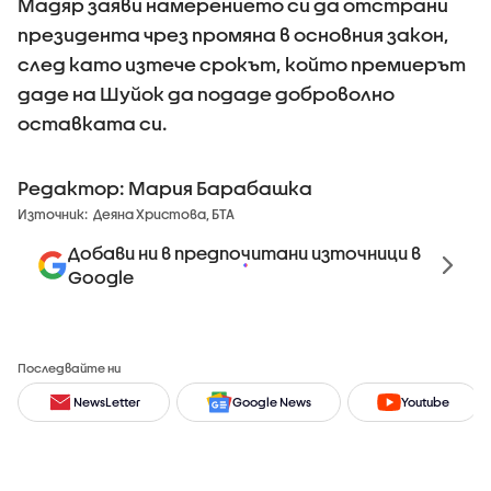
Мадяр заяви намерението си да отстрани
президента чрез промяна в основния закон,
след като изтече срокът, който премиерът
даде на Шуйок да подаде доброволно
оставката си.
Редактор: Мария Барабашка
Източник:
Деяна Христова, БТА
Добави ни в предпочитани източници в
Google
Последвайте ни
NewsLetter
Google News
Youtube