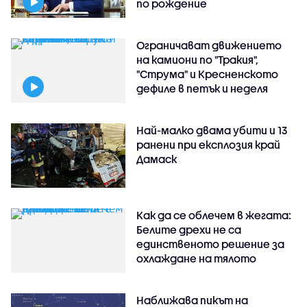
по рождение
Ограничават движението
на камиони по "Тракия",
"Струма" и Кресненското
дефиле в петък и неделя
Най-малко двама убити и 13
ранени при експлозия край
Дамаск
Как да се облечем в жегата:
Белите дрехи не са
единственото решение за
охлаждане на тялото
Наближава пикът на