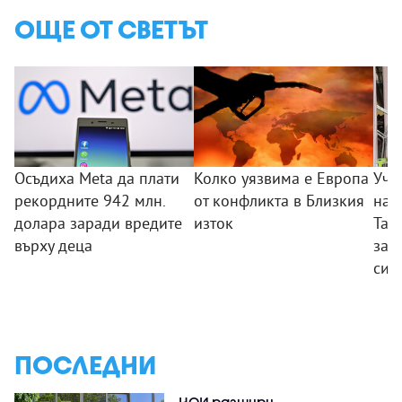
ОЩЕ ОТ СВЕТЪТ
Осъдиха Meta да плати
Колко уязвима е Европа
Уче
рекордните 942 млн.
от конфликта в Близкия
нап
долара заради вредите
изток
Тай
върху деца
зас
си 
ПОСЛЕДНИ