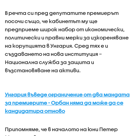
В речта си пред депутатите премиерът
посочи също, че кабинетът му ще
предприеме широк набор от икономически,
политически и правни мерки за изкореняване
на корупцията в Унгария. Сред тях е и
създаването на нова институция –
Национална служба за защита и
възстановяване на активи.
Унгария въведе ограничение от два мандата
за премиерите - Орбан няма да може да се
кандидатира отново
Припомняме, че в началото на юни Петер