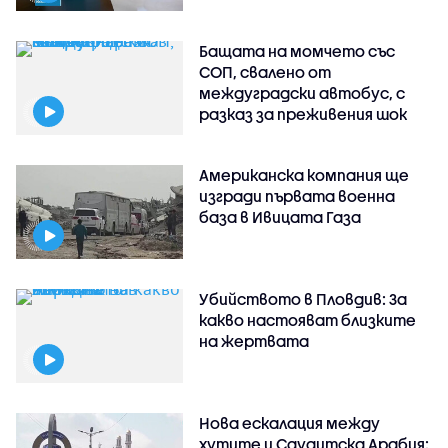
Бащата на момчето със
СОП, свалено от
междуградски автобус, с
разказ за преживения шок
Американска компания ще
изгради първата военна
база в Ивицата Газа
Убийството в Пловдив: За
какво настояват близките
на жертвата
Нова ескалация между
хутите и Саудитска Арабия: