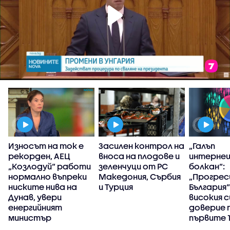
и
Износът на ток е
Засилен контрол на
„Галъп
рекорден, АЕЦ
вноса на плодове и
интерне
ен
„Козлодуй“ работи
зеленчуци от РС
болкан“:
и
нормално въпреки
Македония, Сърбия
„Прогрес
ниските нива на
и Турция
България“
Дунав, увери
високия с
енергийният
доверие 
министър
първите 
управлен