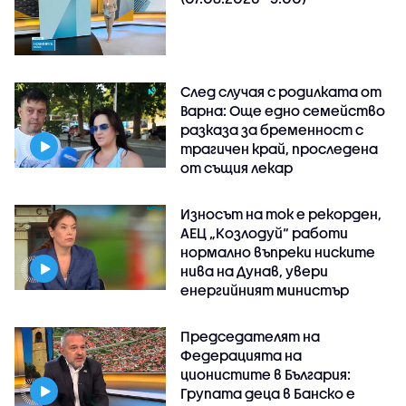
След случая с родилката от
Варна: Още едно семейство
разказа за бременност с
трагичен край, проследена
от същия лекар
Износът на ток е рекорден,
АЕЦ „Козлодуй“ работи
нормално въпреки ниските
нива на Дунав, увери
енергийният министър
Председателят на
Федерацията на
ционистите в България:
Групата деца в Банско е