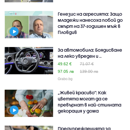
Генезис на агресията: Защо
младежи нанесоха побой до
смърт на 37-годишен мъж в
Пловдив
За автомобила: Боядисване
на леко увреден и ..
49.62 €
71.07 €
97.05 лв
139.00 лв
Grabo.bg
„Живей красиво”: Как
цветята могат да се
превърнат в най-стилната
декорация у дома
Предупрежденията за