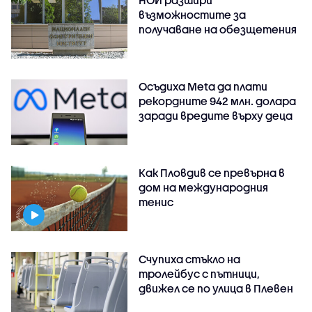
НОИ разшири
възможностите за
получаване на обезщетения
Осъдиха Meta да плати
рекордните 942 млн. долара
заради вредите върху деца
Как Пловдив се превърна в
дом на международния
тенис
Счупиха стъкло на
тролейбус с пътници,
движел се по улица в Плевен