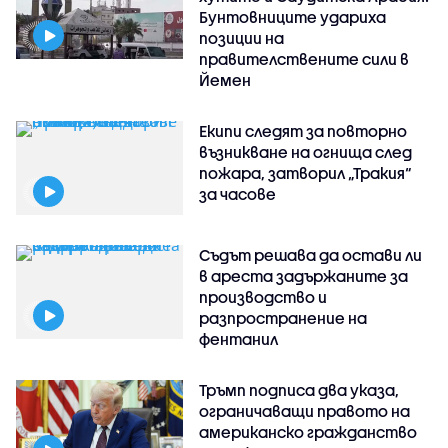
Бунтовниците удариха
позиции на
правителствените сили в
Йемен
Екипи следят за повторно
възникване на огнища след
пожара, затворил „Тракия“
за часове
Съдът решава да остави ли
в ареста задържаните за
производство и
разпространение на
фентанил
Тръмп подписа два указа,
ограничаващи правото на
американско гражданство