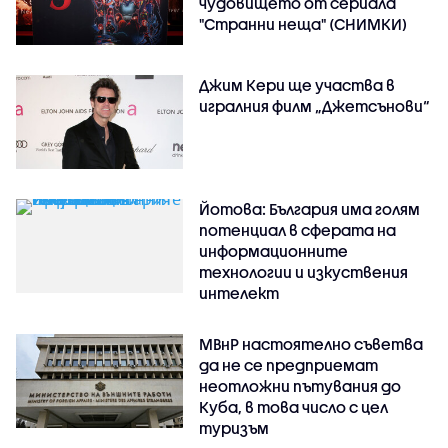
чудовището от сериала
"Странни неща" (СНИМКИ)
Джим Кери ще участва в
игралния филм „Джетсънови“
Йотова: България има голям
потенциал в сферата на
информационните
технологии и изкуствения
интелект
МВнР настоятелно съветва
да не се предприемат
неотложни пътувания до
Куба, в това число с цел
туризъм