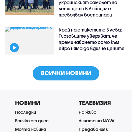
украинският самолет на
летището в Лайпциг е
превозвал боеприпаси
Край на етикетите в лева:
Търговците уверяват, че
преминаването само към
евро няма да вдигне цените
ВСИЧКИ НОВИНИ
НОВИНИ
ТЕЛЕВИЗИЯ
Последни
На живо
Всичко от днес
Лицата на NOVA
Моята новина
Предавания и