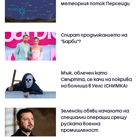
метеорния поток Персеиди
Спират продължанието на
"Барби"?
Мъж, облечен като
Смъртта, се качи на покрива
на болница в Уелс (СНИМКА)
Зеленски обяви началото на
специални операции срещу
руската военна
промишленост