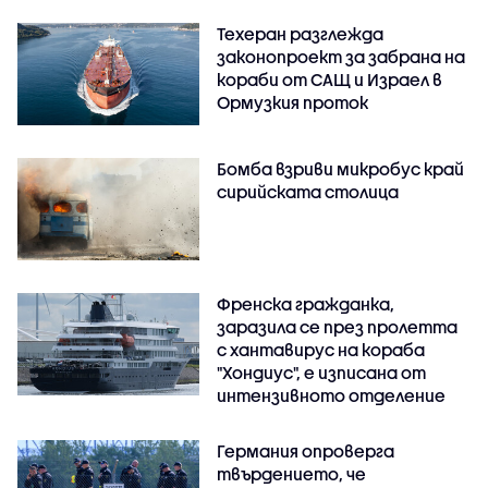
Техеран разглежда
законопроект за забрана на
кораби от САЩ и Израел в
Ормузкия проток
Бомба взриви микробус край
сирийската столица
Френска гражданка,
заразила се през пролетта
с хантавирус на кораба
"Хондиус", е изписана от
интензивното отделение
Германия опроверга
твърдението, че