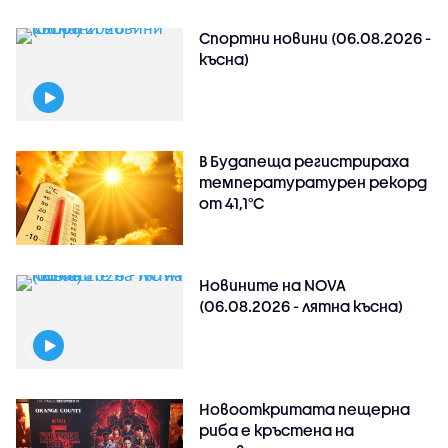
Спортни новини (06.08.2026 -
късна)
В Будапеща регистрираха
температуратурен рекорд
от 41,1°C
Новините на NOVA
(06.08.2026 - лятна късна)
Новооткритата пещерна
риба е кръстена на