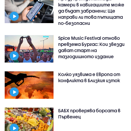
камери в навигациите може
да бъдат забранени: Ще
направи ли това пътищата
по-безопасни
Spice Music Festival отново
превзема Бургас: Кои звезди
дават старт на
тазгодишното издание
Колко уязвима е Европа от
конфликта в Близкия изток
БАБХ проверява борсата в
Първенец