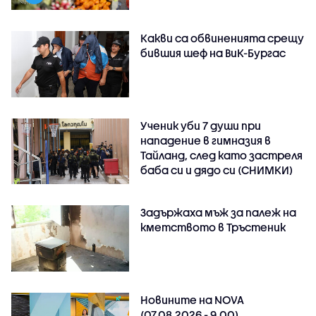
Какви са обвиненията срещу
бившия шеф на ВиК-Бургас
Ученик уби 7 души при
нападение в гимназия в
Тайланд, след като застреля
баба си и дядо си (СНИМКИ)
Задържаха мъж за палеж на
кметството в Тръстеник
Новините на NOVA
(07.08.2026 - 9.00)