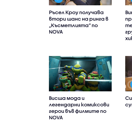
Ръсел Кроу получава
Ви
втори шанс на ринга в
пр
„Късметлията“ по
те
NOVA
гр
хи
Висша мода и
Си
легендарни комиксови
су
герои във филмите по
NOVA