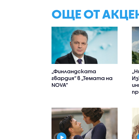
ОЩЕ ОТ АКЦЕ
„Финландската
„Н
гвардия“ в „Темата на
Из
NOVA”
ин
пр