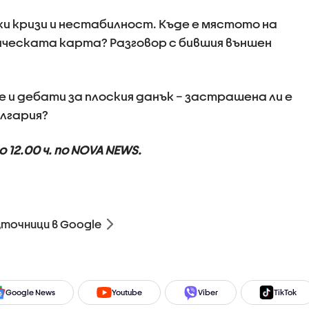
ки кризи и нестабилност. Къде е мястото на
тическата карта? Разговор с бившия външен
 и дебати за плоския данък – застрашена ли е
лгария?
 12.00 ч. по NOVA NEWS.
зточници в Google
Google News
Youtube
Viber
TikTok