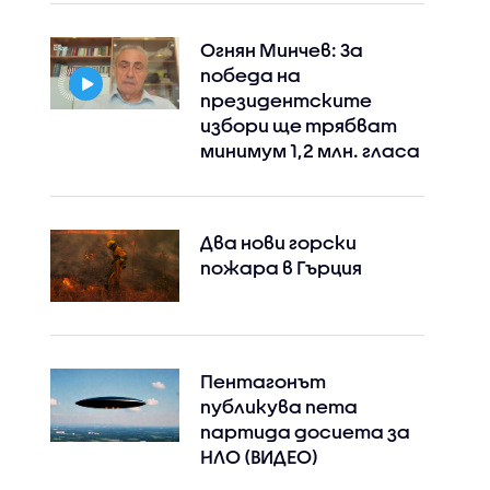
Огнян Минчев: За
победа на
президентските
избори ще трябват
минимум 1,2 млн. гласа
Два нови горски
пожара в Гърция
Пентагонът
публикува пета
партида досиета за
НЛО (ВИДЕО)