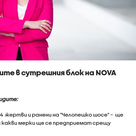
ите в сутрешния блок на NOVA
идите:
 жертви и ранени на "Челопешко шосе" – ще
и какви мерки ще се предприемат срещу