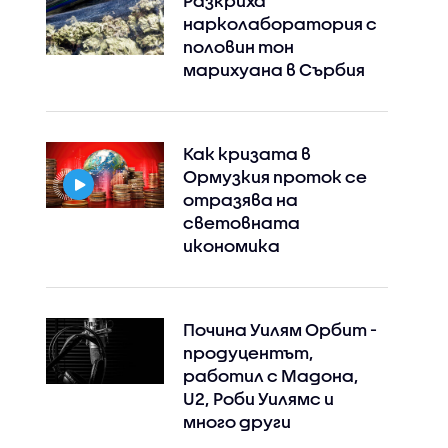
Разкриха
нарколаборатория с
половин тон
марихуана в Сърбия
Как кризата в
Ормузкия проток се
отразява на
световната
икономика
Почина Уилям Орбит -
продуцентът,
работил с Мадона,
U2, Роби Уилямс и
много други