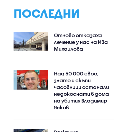
ПОСЛЕДНИ
Отново отказаха
лечение у нас на Ива
Михаилова
Над 50 000 евро,
злато и скъпи
часовници останали
недокоснати в дома
на убития Владимир
Янков
Instagram
Facebook