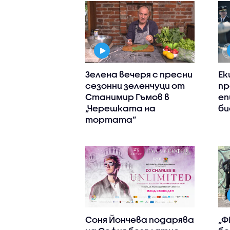
Зелена вечеря с пресни
Ек
сезонни зеленчуци от
пр
Станимир Гъмов в
еп
„Черешката на
би
тортата“
Соня Йончева подарява
„Ф