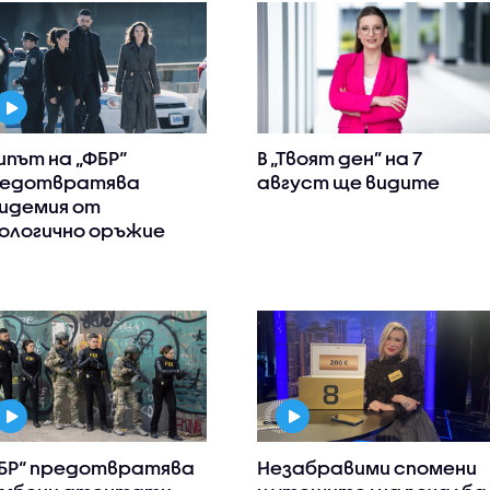
ипът на „ФБР“
В „Твоят ден” на 7
едотвратява
август ще видите
идемия от
ологично оръжие
БР“ предотвратява
Незабравими спомени