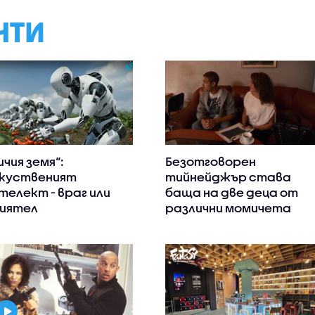
НТИ
ичия земя“:
Безотговорен
куственият
тийнейджър става
телект - враг или
баща на две деца от
иятел
различни момичета