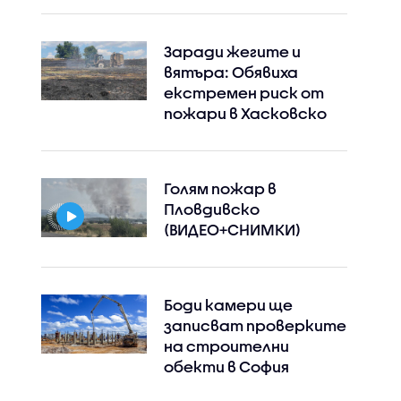
Заради жегите и
вятъра: Обявиха
екстремен риск от
пожари в Хасковско
Голям пожар в
Пловдивско
(ВИДЕО+СНИМКИ)
Боди камери ще
записват проверките
на строителни
обекти в София