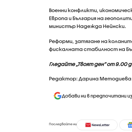
Военни конфликти, икономичес
Европа и България на геополи
министър Надежда Нейнски.
Реформи, затягане на коланите
фискалната стабилност на Бъ
Гледайте „Твоят ден” от 9.00 до
Редактор: Дарина Методиева
Добави ни в предпочитани и
Последвайте ни
NewsLetter