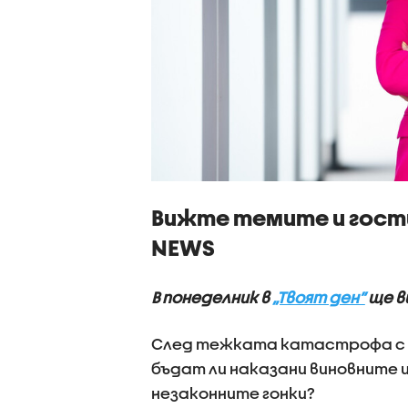
Вижте темите и гост
NEWS
В понеделник в
„Твоят ден”
ще в
След тежката катастрофа с 4
бъдат ли наказани виновните 
незаконните гонки?