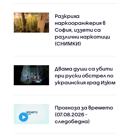
Разкриха
наркооранжерия в
София, иззети са
различни наркотици
(СНИМКИ)
Двама души са убити
при руски обстрeл по
украинския град Изюм
Прогноза за времето
(07.08.2026 -
следобедна)