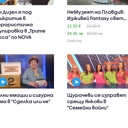
н Дизел е под
НеМузеят на Пловдив:
икритие в
Изживей Fantasy света
рористична
-..
12.50 €
22.00 €
упировка в „Трите
24.45 лв
43.03 лв
кса“ по NOVA
Grabo.bg
лни емоции и сигурна
Щурачеви се изправят
ма в "Сделка или не"
срещу Янкови в
"Семейни войни"