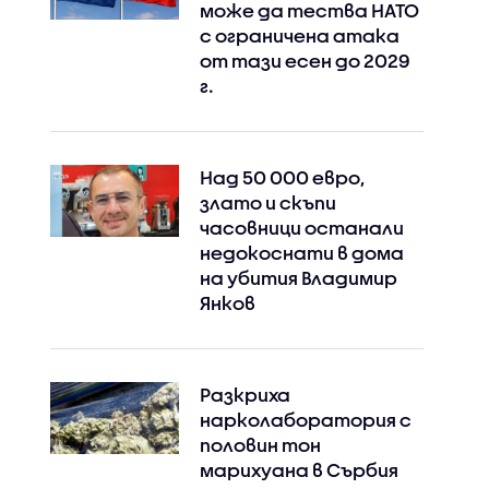
може да тества НАТО
с ограничена атака
от тази есен до 2029
г.
Над 50 000 евро,
злато и скъпи
часовници останали
недокоснати в дома
на убития Владимир
Янков
Разкриха
нарколаборатория с
половин тон
марихуана в Сърбия