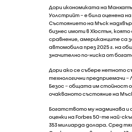
Дори икономиката на Манхатън
Уолстрийт – е била оценена на 
Състоянието на Мъск надхвър
бизнес имоти в Хюстън, която 
сравнение, американците са за
автомобила през 2025 г. на об
значително по-ниска от бога
Дори ако се събере нетното 
технологични предприемачи – Л
Безос – общата им стойност о
очакваното състояние на Мъс
Богатството му надминава и 
оценки на Forbes 50-те най-ск
353 милиарда долара. Сред тях