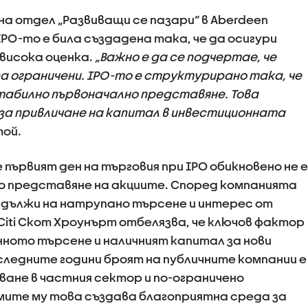
на отдел „Развиващи се пазари“ в Aberdeen
PO-то е била създадена така, че да осигури
 висока оценка.
„Важно е да се подчертае, че
а ограничени. IPO-то е структурирано така, че
стабилно първоначално представяне. Това
 за привличане на капитал в инвестиционната
той.
е първият ден на търговия при IPO обикновено не е
о представяне на акциите. Според компанията
 дължи на натрупано търсене и интерес от
ti Скот Хроунърт отбелязва, че ключов фактор
ното търсене и наличният капитал за нови
последните години броят на публичните компании е
ване в частния сектор и по-ограничено
мите му това създава благоприятна среда за