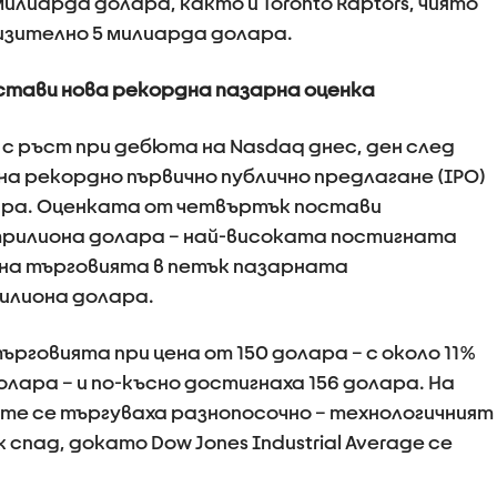
милиарда долара, както и Toronto Raptors, чиято
изително 5 милиарда долара.
стави нова рекордна пазарна оценка
 с ръст при дебюта на Nasdaq днес, ден след
а рекордно първично публично предлагане (IPO)
ара. Оценката от четвъртък постави
трилиона долара – най-високата постигната
о на търговията в петък пазарната
илиона долара.
ърговията при цена от 150 долара – с около 11%
олара – и по-късно достигнаха 156 долара. На
те се търгуваха разнопосочно – технологичният
спад, докато Dow Jones Industrial Average се