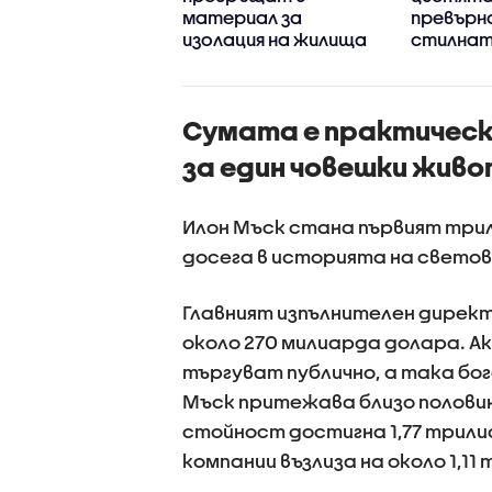
90 км/ч
материал за
превърна
изолация на жилища
стилнат
у дома
Сумата е практическ
за един човешки живо
Илон Мъск стана първият трил
досега в историята на свето
Главният изпълнителен директ
около 270 милиарда долара. Ак
търгуват публично, а така бо
Мъск притежава близо полови
стойност достигна 1,77 трили
компании възлиза на около 1,11