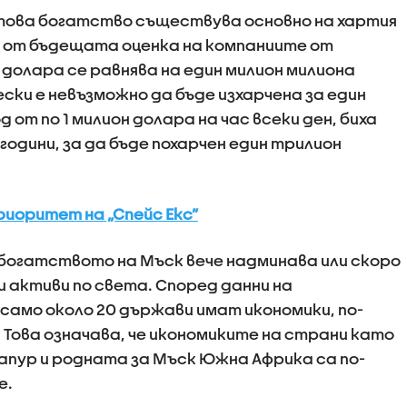
това богатство съществува основно на хартия
и от бъдещата оценка на компаниите от
долара се равнява на един милион милиона
ски е невъзможно да бъде изхарчена за един
 от по 1 милион долара на час всеки ден, биха
години, за да бъде похарчен един трилион
приоритет на „Спейс Екс”
богатството на Мъск вече надминава или скоро
и активи по света. Според данни на
амо около 20 държави имат икономики, по-
. Това означава, че икономиките на страни като
гапур и родната за Мъск Южна Африка са по-
е.