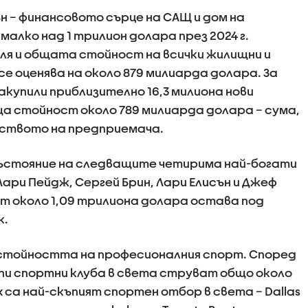
 – финансовото сърце на САЩ и дом на
малко над 1 трилион долара през 2024 г.
ля и общата стойност на всички жилищни и
се оценява на около 879 милиарда долара. За
купили приблизително 16,3 милиона нови
ща стойност около 789 милиарда долара – сума,
тството на предприемача.
състояние на следващите четирима най-богати
ари Пейдж, Сергей Брин, Лари Елисън и Джеф
т около 1,09 трилиона долара остава под
к.
стойността на професионалния спорт. Според
ъпи спортни клуба в света струват общо около
 са най-скъпият спортен отбор в света – Dallas