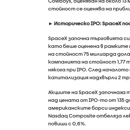
Cowboys, оценяван на около 13 
стойност се оценява на прибл
► Историческо IPO: SpaceX по
SpaceX започна търговията си
като беше оценена в рамките н
на стойност 75 милиарда дол
компанията на стойност 1,77 
някога при IPO. След началот
капитализация надхвърли 2 тр
Акциите на SpaceX започнаха т
над цената от IPO-то от 135 д
американските борси индекси
Nasdaq Composite отбеляза лек 
повиши с 0,6%.