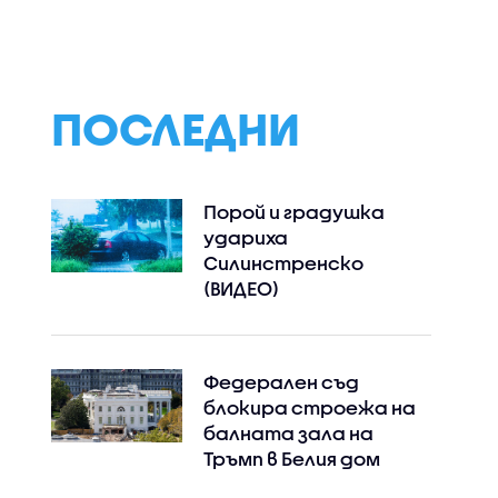
открито небе в Лос
невиждани кадр
Анджелис (ВИДЕО)
Слънцето с най-
детайлните
изображения до
(ВИДЕО+СНИМКИ
ПОСЛЕДНИ
Порой и градушка
удариха
Силинстренско
(ВИДЕО)
Федерален съд
блокира строежа на
балната зала на
Тръмп в Белия дом