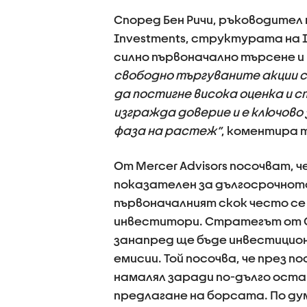
Според Бен Ричи, ръководител 
Investments, структурата на I
силно първоначално търсене и
свободно търгуваните акции с
да постигне висока оценка и 
изгражда доверие и е ключово
фаза на растеж“
, коментира 
От Mercer Advisors посочват, ч
показателен за дългосрочнот
първоначалният скок често се
инвеститори. Стратегът от Ci
занапред ще бъде инвестицион
емисии. Той посочва, че през 
намалял заради по-дълго оста
предлагане на борсата. По ду