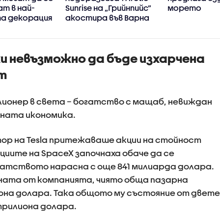
т в най-
Sunrise на „Грийнпийс”
морето
а декорация
акостира във Варна
и невъзможно да бъде изхарчена
т
ионер в света – богатство с мащаб, невиждан
вната икономика.
ор на Tesla притежаваше акции на стойност
циите на SpaceX започнаха обаче да се
гатството нарасна с още 841 милиарда долара.
ната от компанията, чиято обща пазарна
она долара. Така общото му състояние от двете
 трилиона долара.