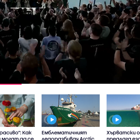
расиво”: Как
Емблематичният
Хърватски 
 могат да се
ледоразбивач Arctic
предлага ез