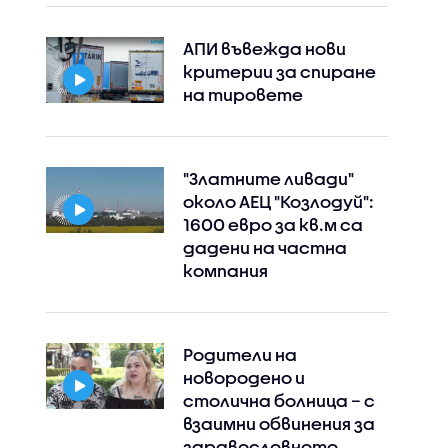
АПИ въвежда нови
критерии за спиране
на тировете
"Златните ливади"
около АЕЦ "Козлодуй":
1600 евро за кв.м са
дадени на частна
компания
Родители на
новородено и
столична болница – с
взаимни обвинения за
здравословното