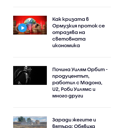
Как кризата в
Ормузкия проток се
отразява на
световната
икономика
Почина Уилям Орбит -
продуцентът,
работил с Мадона,
U2, Роби Уилямс и
много други
Заради жегите и
вятъра: Обявиха