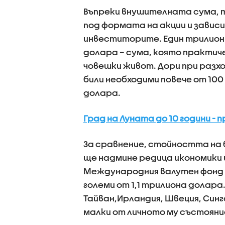
Въпреки внушителната сума, 
под формата на акции и завис
инвеститорите. Един трилион 
долара – сума, която практиче
човешки живот. Дори при разход
били необходими повече от 100 
долара.
Град на Луната до 10 години - 
За сравнение, стойността на 
ще надмине редица икономики 
Международния валутен фонд с
големи от 1,1 трилиона долара
Тайван,Ирландия, Швеция, Син
малки от личното му състояни