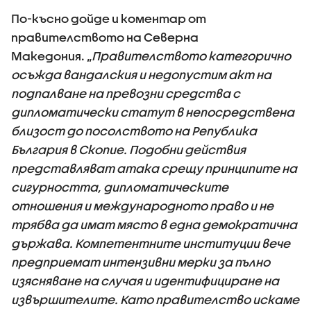
По-късно дойде и коментар от
правителството на Северна
Македония. „
Правителството категорично
осъжда вандалския и недопустим акт на
подпалване на превозни средства с
дипломатически статут в непосредствена
близост до посолството на Република
България в Скопие. Подобни действия
представляват атака срещу принципите на
сигурността, дипломатическите
отношения и международното право и не
трябва да имат място в една демократична
държава. Компетентните институции вече
предприемат интензивни мерки за пълно
изясняване на случая и идентифициране на
извършителите. Като правителство искаме