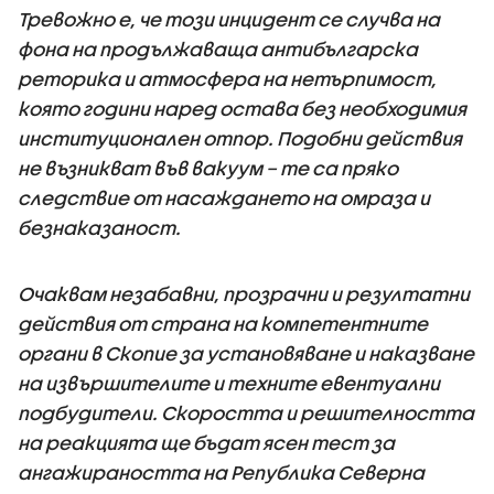
Тревожно е, че този инцидент се случва на
фона на продължаваща антибългарска
реторика и атмосфера на нетърпимост,
която години наред остава без необходимия
институционален отпор. Подобни действия
не възникват във вакуум – те са пряко
следствие от насаждането на омраза и
безнаказаност.
Очаквам незабавни, прозрачни и резултатни
действия от страна на компетентните
органи в Скопие за установяване и наказване
на извършителите и техните евентуални
подбудители. Скоростта и решителността
на реакцията ще бъдат ясен тест за
ангажираността на Република Северна