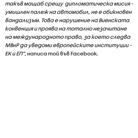
такъв мащаб срещу дипломатическа мисия -
умишлен палеж на автомобил, не е обикновен
вандализъм. Това е нарушение на Виенската
конвенция и проява на тотално незачитане
на международното право, за което следва
МВнР да уведоми европейските институции -
ЕК и ЕП”
, написа той във Facebook.