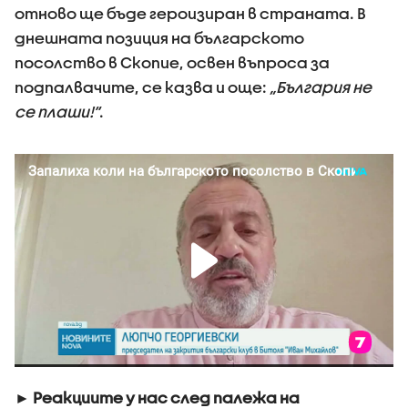
отново ще бъде героизиран в страната. В
днешната позиция на българското
посолство в Скопие, освен въпроса за
подпалвачите, се казва и още:
„България не
се плаши!“
.
► Реакциите у нас след палежа на