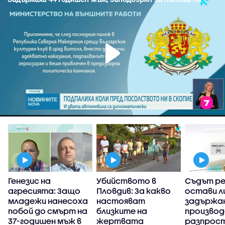
Генезис на
Убийството в
Съдът р
агресията: Защо
Пловдив: За какво
остави л
в
младежи нанесоха
настояват
задържан
побой до смърт на
близките на
производ
37-годишен мъж в
жертвата
разпрос