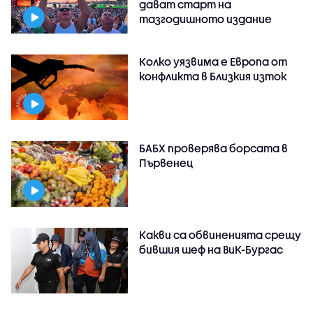
дават старт на
тазгодишното издание
Колко уязвима е Европа от
конфликта в Близкия изток
БАБХ проверява борсата в
Първенец
Какви са обвиненията срещу
бившия шеф на ВиК-Бургас