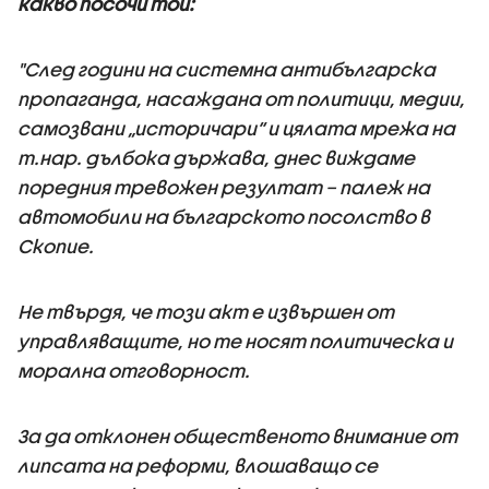
какво посочи той:
"След години на системна антибългарска
пропаганда, насаждана от политици, медии,
самозвани „историчари“ и цялата мрежа на
т.нар. дълбока държава, днес виждаме
поредния тревожен резултат – палеж на
автомобили на българското посолство в
Скопие.
Не твърдя, че този акт е извършен от
управляващите, но те носят политическа и
морална отговорност.
За да отклонен общественото внимание от
липсата на реформи, влошаващо се