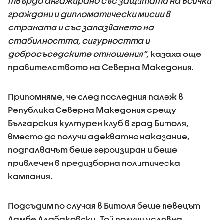
твърдо ангажирано със защитата на всички
граждани и дипломатически мисии в
страната и със запазването на
стабилността, сигурността и
добросъседските отношения“
, казаха още
правителството на Северна Македония.
Припомняме, че след последния палеж в
Република Северна Македония срещу
Българския културен клуб в град Битоля,
вместо да получи адекватно наказание,
подпалвачът беше героизиран и беше
привлечен в предизборна политическа
кампания.
Подсъдим по случая в Битоля беше певецът
Ламбе Алабаковски. Той получи условна