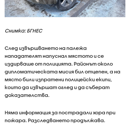
Снимка: БГНЕС
След извършването на палежа
нападателят напуснал мястото и се
издирваше от полицията. Районът около
дипломатическата мисия бил отцепен, а на
място били изпратени полицейски екипи,
които да извършат оглед и да съберат
доказателства.
Няма информация за пострадали хора при
пожара. Разследването продължава.