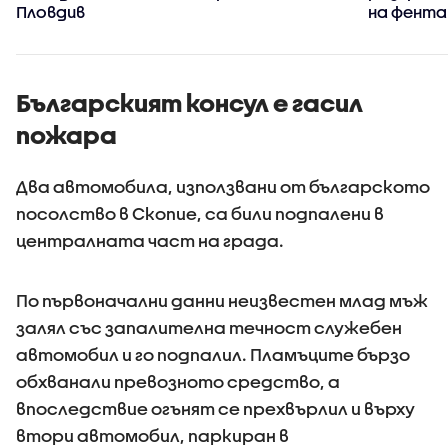
Пловдив
на фента
Българският консул е гасил
пожара
Два автомобила, използвани от българското
посолство в Скопие, са били подпалени в
централната част на града.
По първоначални данни неизвестен млад мъж
залял със запалителна течност служебен
автомобил и го подпалил. Пламъците бързо
обхванали превозното средство, а
впоследствие огънят се прехвърлил и върху
втори автомобил, паркиран в