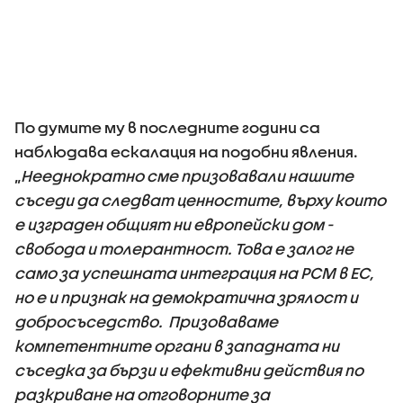
По думите му в последните години са
наблюдава ескалация на подобни явления.
„
Нееднократно сме призовавали нашите
съседи да следват ценностите, върху които
е изграден общият ни европейски дом -
свобода и толерантност. Това е залог не
само за успешната интеграция на РСМ в ЕС,
но е и признак на демократична зрялост и
добросъседство. Призоваваме
компетентните органи в западната ни
съседка за бързи и ефективни действия по
разкриване на отговорните за