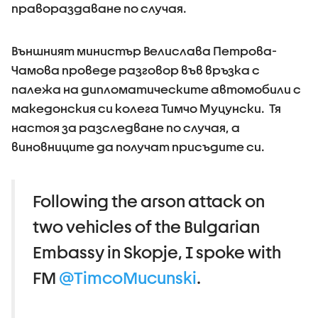
правораздаване по случая.
Външният министър Велислава Петрова-
Чамова проведе разговор във връзка с
палежа на дипломатическите автомобили с
македонския си колега Тимчо Муцунски. Тя
настоя за разследване по случая, а
виновниците да получат присъдите си.
Following the arson attack on
two vehicles of the Bulgarian
Embassy in Skopje, I spoke with
FM
@TimcoMucunski
.