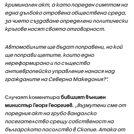
криминален акт, а като пореден симптом на
една дълбоко отровена обществена среда,
за чието създаване определени политически
кръгове носят своята отговорност.
Автомобилите ще бъдат поправени, но кой
ще поправи щетите, които едно
нереформирано и по същество
антиевропейско управление нанася над
гражданите на Северна Македония?".
Случаят коментира
бившият външен
министър Георг Георгиев
.
„Възмутени сме от
поредния акт на грубо вандалско
посегателство срещу собственост на
българското посолство в Скопие. Атака от