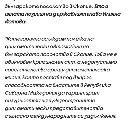
българското посолство в Скопие.
Ето и
цялата позиция на държавният глава Илияна
Йотова
:
"Категорично осъждам палежа на
дипломатически автомобили на
българското посолство в Скопие. Това не е
обикновен криминален акт, а недопустимо
посегателство срещу дипломатическа
мисия, което поставя под въпрос
способността на властите в Република
Северна Македония да гарантират
сигурността на чуждестранните
дипломатически представителства
съгласно международните си задължения.