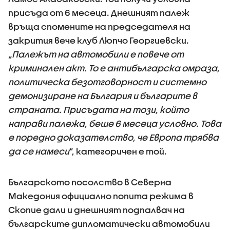
присъда от 6 месеца. Днешният палеж
връща спомените на председателя на
закрития вече клуб Люпчо Георгиевски.
„
Палежът на автомобили е повече от
криминален акт. То е антибългарска омраза,
политическа безотговорност и системно
демонизиране на България и българите в
страната. Присъдата на този, който
направи палежа, беше 6 месеца условно. Това
е поредно доказателство, че Европа трябва
да се намеси
”, категоричен е той.
Българското посолство в Северна
Македония официално попита режима в
Скопие дали и днешният подпалвач на
българските дипломатически автомобили