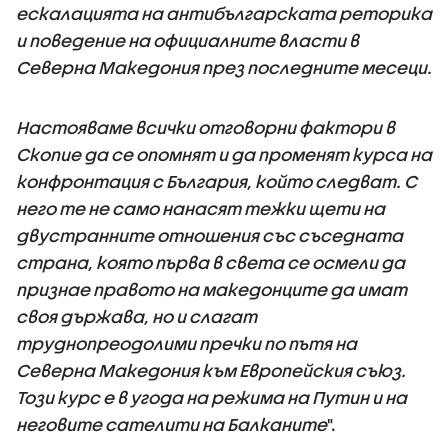
ескалацията на антибългарската реторика
и поведение на официалните власти в
Северна Македония през последните месеци.
Настояваме всички отговорни фактори в
Скопие да се опомнят и да променят курса на
конфронтация с България, който следват. С
него те не само нанасят тежки щети на
двустранните отношения със съседната
страна, която първа в света се осмели да
признае правото на македонците да имат
своя държава, но и слагат
труднопреодолими пречки по пътя на
Северна Македония към Европейския съюз.
Този курс е в угода на режима на Путин и на
неговите сателити на Балканите
".