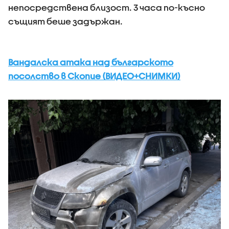
непосредствена близост. 3 часа по-късно
същият беше задържан.
Вандалска атака над българското
посолство в Скопие (ВИДЕО+СНИМКИ)