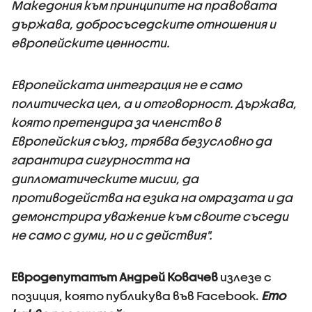
Македония към принципите на правовата
държава, добросъседските отношения и
европейските ценности.
Европейската интеграция не е само
политическа цел, а и отговорност. Държава,
която претендира за членство в
Европейския съюз, трябва безусловно да
гарантира сигурността на
дипломатическите мисии, да
противодейства на езика на омразата и да
демонстрира уважение към своите съседи
не само с думи, но и с действия".
Евродепутатът Андрей Ковачев
излезе с
позиция, която публикува във Facebook.
Ето