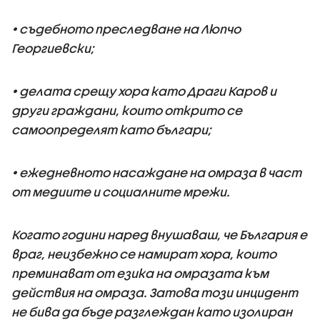
• съдебното преследване на Люпчо
Георгиевски;
• делата срещу хора като Драги Каров и
други граждани, които открито се
самоопределят като българи;
• ежедневното насаждане на омраза в част
от медиите и социалните мрежи.
Когато години наред внушаваш, че България е
враг, неизбежно се намират хора, които
преминават от езика на омразата към
действия на омраза. Затова този инцидент
не бива да бъде разглеждан като изолиран