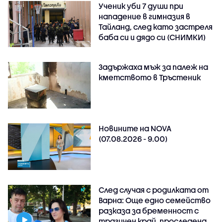
Ученик уби 7 души при
нападение в гимназия в
Тайланд, след като застреля
баба си и дядо си (СНИМКИ)
Задържаха мъж за палеж на
кметството в Тръстеник
Новините на NOVA
(07.08.2026 - 9.00)
След случая с родилката от
Варна: Още едно семейство
разказа за бременност с
трагичен край, проследена