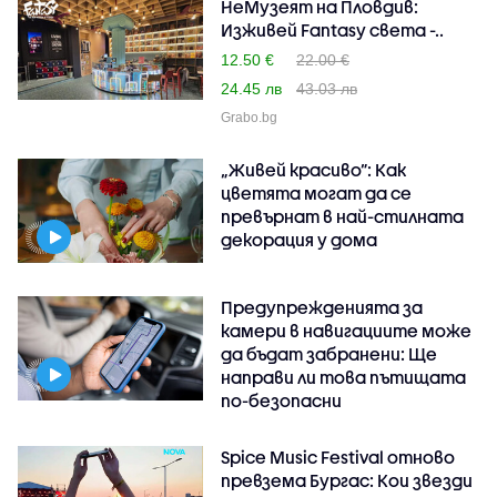
НеМузеят на Пловдив:
Изживей Fantasy света -..
12.50 €
22.00 €
24.45 лв
43.03 лв
Grabo.bg
„Живей красиво”: Как
цветята могат да се
превърнат в най-стилната
декорация у дома
Предупрежденията за
камери в навигациите може
да бъдат забранени: Ще
направи ли това пътищата
по-безопасни
Spice Music Festival отново
превзема Бургас: Кои звезди