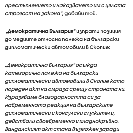
престъплението и наказването им с цялата
строгост на закона”
, добави той.
„Демократична България“
изпрати позиция
до медиите относно палежа на български
дипломатически автомобили в Скопие:
„Демократична България“ осъжда
категорично палежа на български
дипломатически автомобили в Скопие като
пореден акт на омраза срещу страната ни.
Изразяваме благодарността си за
навременната реакция на българските
дипломатически и консулски служители,
действали своевременно и хладнокръвно.
Вандалският акт стана възможен заради