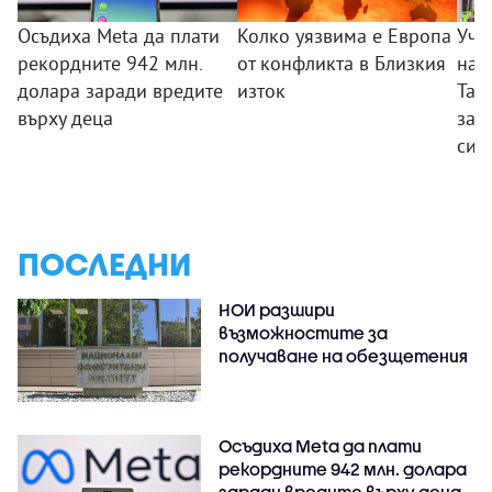
Осъдиха Meta да плати
Колко уязвима е Европа
Уче
рекордните 942 млн.
от конфликта в Близкия
нап
долара заради вредите
изток
Тай
върху деца
зас
си 
ПОСЛЕДНИ
НОИ разшири
възможностите за
получаване на обезщетения
Осъдиха Meta да плати
рекордните 942 млн. долара
заради вредите върху деца