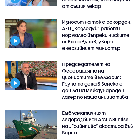
от същия лекар
Износът на ток е рекорден,
АЕЦ „Козлодуй“ работи
нормално въпреки ниските
нива на Дунав, увери
енергийният министър
Председателят на
Федерацията на
ционистите в България:
Групата деца в Банско е
дошла на международен
лагер по наша инициатива
Емблематичният
ледоразбивач Arctic Sunrise
на „Грийнпийс” акостира във
Варна