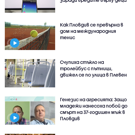
Как Пловдив се превърна в
дом на международния
тенис
Счупиха стъкло на
тролейбус с пътници,
движел се по улица в Плевен
Генезис на агресията: Защо
младежи нанесоха побой до
смърт на 37-годишен мъж в
Пловдив