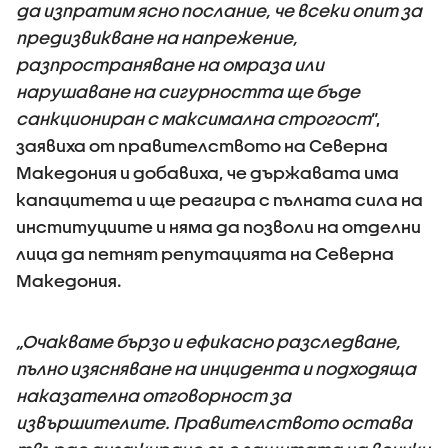
да изпратим ясно послание, че всеки опит за
предизвикване на напрежение,
разпространяване на омраза или
нарушаване на сигурността ще бъде
санкциониран с максимална строгост
“,
заявиха от правителството на Северна
Македония и добавиха, че държавата има
капацитета и ще реагира с пълната сила на
институциите и няма да позволи на отделни
лица да петнят репутацията на Северна
Македония.
„Очакваме бързо и ефикасно разследване,
пълно изясняване на инцидента и подходяща
наказателна отговорност за
извършителите. Правителството остава