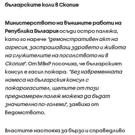
българските коли в Скопие
Министерството на външните работи на
Република България
осъди остро палежа,
като го нарече
"демонстративен акт на
агресия, застрашаващ здравето и живота
на служителите на посолството ни в
Скопие
". От МВнР посочиха, че българският
консул е гасил пожара.
"Без навременната
намеса на българския консул с
пожарогасител, щетите от този
преднамерен палеж можеха да бъдат
значително по-големи
", заявиха от
ведомството.
Властите настояха за бързо и справедливо