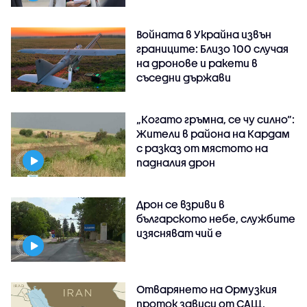
Войната в Украйна извън
границите: Близо 100 случая
на дронове и ракети в
съседни държави
„Когато гръмна, се чу силно“:
Жители в района на Кардам
с разказ от мястото на
падналия дрон
Дрон се взриви в
българското небе, службите
изясняват чий е
Отварянето на Ормузкия
проток зависи от САЩ,