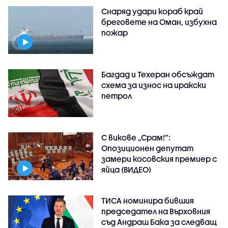
Снаряд удари кораб край
бреговете на Оман, избухна
пожар
Багдад и Техеран обсъждат
схема за износ на иракски
петрол
С викове „Срам!“:
Опозиционен депутат
замери косовския премиер с
яйца (ВИДЕО)
ТИСА номинира бившия
председател на Върховния
съд Андраш Бака за следващ