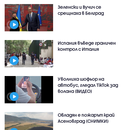
Зеленски и Вучич се
срещнаха в Белград
Испания въведе граничен
контрол с Италия
Уволниха шофьор на
автобус, гледал TikTok зад
волана (ВИДЕО)
Овладян е пожарът край
Асеновград (СНИМКИ)