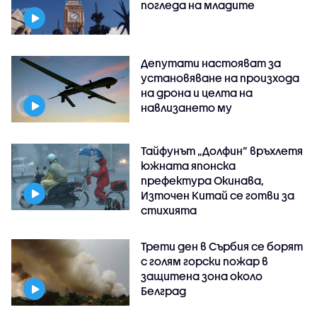
погледа на младите
Депутати настояват за
установяване на произхода
на дрона и целта на
навлизането му
Тайфунът „Долфин” връхлетя
южната японска
префектура Окинава,
Източен Китай се готви за
стихията
Трети ден в Сърбия се борят
с голям горски пожар в
защитена зона около
Белград