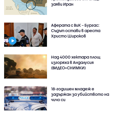
заяви Иран
Аферата с ВиК – Бургас:
Съдът остави в ареста
Христо Широков
Над 4000 хектара площ
изгоряха в Андалусия
(ВИДЕО+СНИМКИ)
18-годишен младеж е
задържан за убийството на
чичо си