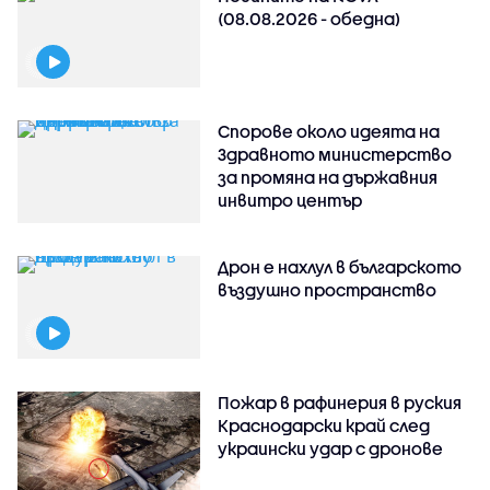
(08.08.2026 - обедна)
Спорове около идеята на
Здравното министерство
за промяна на държавния
инвитро център
Дрон е нахлул в българското
въздушно пространство
Пожар в рафинерия в руския
Краснодарски край след
украински удар с дронове