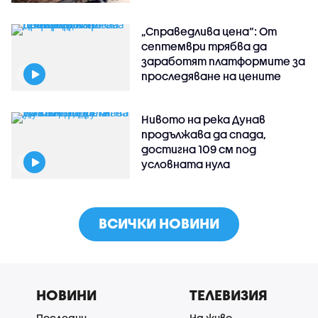
„Справедлива цена“: От
септември трябва да
заработят платформите за
проследяване на цените
Нивото на река Дунав
продължава да спада,
достигна 109 см под
условната нула
ВСИЧКИ НОВИНИ
НОВИНИ
ТЕЛЕВИЗИЯ
Последни
На живо