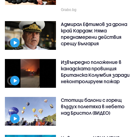
Grabo.bg
Адмирал Ефтимов за дрона
край Кардам: Няма
преднамерени действия
срещу България
Извънредно положение в
канадската провинция
Британска Колумбия заради
неконтролируем пожар
Стотици балони с горещ
въздух полетяха в небето
над Бристол (ВИДЕО)