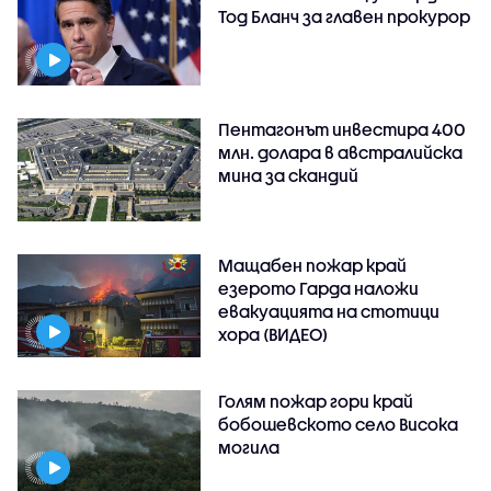
Тод Бланч за главен прокурор
Пентагонът инвестира 400
млн. долара в австралийска
мина за скандий
Мащабен пожар край
езерото Гарда наложи
евакуацията на стотици
хора (ВИДЕО)
Голям пожар гори край
бобошевското село Висока
могила