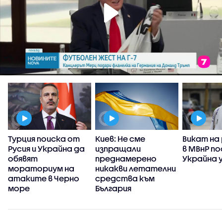
Турция поиска от
Киев: Не сме
Викат на
Русия и Украйна да
изпращали
в МВнР по
обявят
преднамерено
Украйна у
мораториум на
никакви летателни
атаките в Черно
средства към
море
България