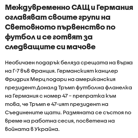
Междувременно САЩ и Германия
оглавяват своите групи на
Световното първенство по
футбол и се готвят за
следващите си мачове
Необичаен подарък беляза срещата на върха
на Г-7 във Франция. Германският канцлер
Фридрих Мерц подари на американския
президент Доналд Тръмп футболна фланелка
на Германия с номер 47 – препратка към
това, че Тръмп е 47-ият президент на
Съединените щати. Размяната се състоя по
време на работна сесия, посветена на
войната в Украйна.