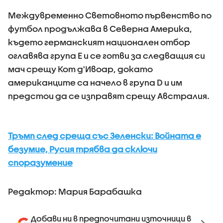
Междувременно Световното първенство по
футбол продължава в Северна Америка,
където германският национален отбор
оглавява група E и се готви за следващия си
мач срещу Кот д'Ивоар, докато
американците са начело в група D и им
предстои да се изправят срещу Австралия.
Тръмп след среща със Зеленски: Войната е
безумие, Русия трябва да сключи
споразумение
Редактор: Мария Барабашка
Добави ни в предпочитани източници в