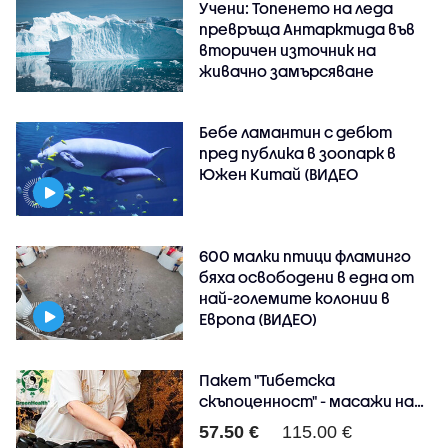
Учени: Топенето на леда
превръща Антарктида във
вторичен източник на
живачно замърсяване
Бебе ламантин с дебют
пред публика в зоопарк в
Южен Китай (ВИДЕО
600 малки птици фламинго
бяха освободени в една от
най-големите колонии в
Европа (ВИДЕО)
Пакет "Тибетска
скъпоценност" - масажи на
ця..
57.50 €
115.00 €