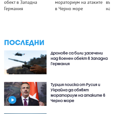
обект в Западна
мораториум на атаките
във
Германия
в Черно море
на 
ПОСЛЕДНИ
Дронове са били засечени
над военен обект в Западна
Германия
Турция поиска от Русия и
Украйна да обявят
мораториум на атаките в
Черно море