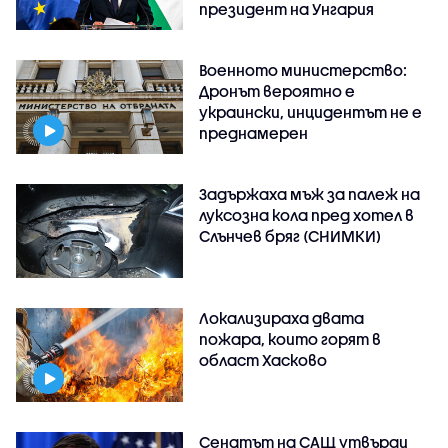
президент на Унгария
Военното министерство:
Дронът вероятно е
украински, инцидентът не е
преднамерен
Задържаха мъж за палеж на
луксозна кола пред хотел в
Слънчев бряг (СНИМКИ)
Локализираха двата
пожара, които горят в
област Хасково
Сенатът на САЩ утвърди