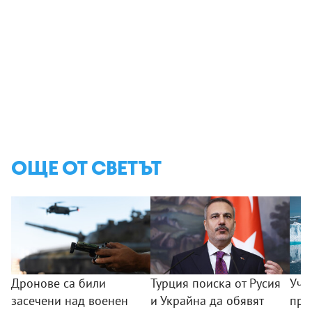
ОЩЕ ОТ СВЕТЪТ
Дронове са били
Турция поиска от Русия
Уче
засечени над военен
и Украйна да обявят
пре