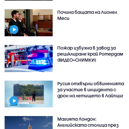
Почина бащата на Лионел
Меси
Пожар избухна в завод за
рециклиране край Ротердам
(ВИДЕО+СНИМКИ)
Русия отхвърли обвиненията
за участие в инцидента с
дрон на летището в Лайпциг
Магията Лондон:
Английската столица през