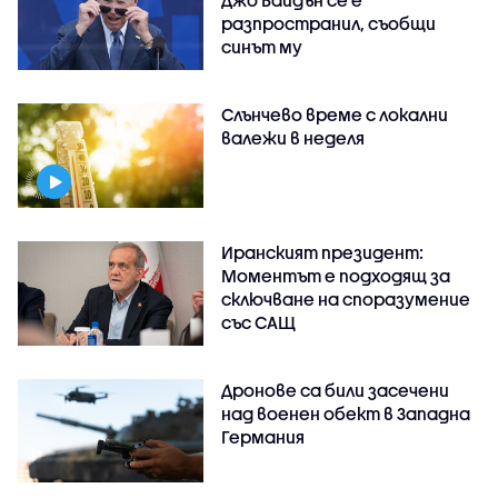
разпространил, съобщи
синът му
Слънчево време с локални
валежи в неделя
Иранският президент:
Моментът е подходящ за
сключване на споразумение
със САЩ
Дронове са били засечени
над военен обект в Западна
Германия