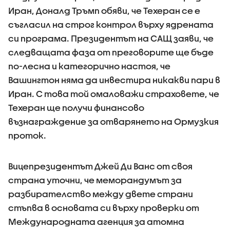
Иран, Доналд Тръмп обяви, че Техеран се е
съгласил на строг контрол върху ядрената
си програма. Президентът на САЩ заяви, че
следващата фаза от преговорите ще бъде
по-лесна и категорично настоя, че
Вашингтон няма да инвестира никакви пари в
Иран. С това той омаловажи страховете, че
Техеран ще получи финансово
възнаграждение за отварянето на Ормузкия
проток.
Вицепрезидентът Джей Ди Ванс от своя
страна уточни, че меморандумът за
разбирателство между двете страни
стъпва в основата си върху проверки от
Международната агенция за атомна