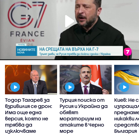
Тодор Тагарев за
Турция поиска от
Киев: Не 
взривилия се дрон:
Русия и Украйна да
изпраща
р
Има още една
обявят
преднам
версия, която не
мораториум на
никакви 
трябва да
атаките в Черно
средства
изключваме
море
България