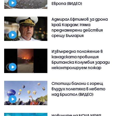
Европа (ВИДЕО)
Адмирал Ефтимов за дрона
край Кардам: Няма
преднамерени действия
срещу България
Извънредно положение в
канадската провинция
Британска Колумбия заради
неконтролируем пожар
Стотици балони с горещ
въздух полетяха в небето
над Бристол (ВИДЕО)
Новините на NOVA NEWS