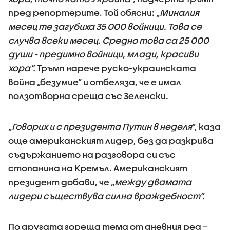
пред репортерите. Той обясни: „
Миналия
месец те загубиха 35 000 войници. Това се
случва всеки месец. Средно това са 25 000
души - предимно войници, млади, красиви
хора”.
Тръмп нарече руско-украинската
война „безумие” и отбеляза, че е имал
ползотворна среща със Зеленски.
„
Говорих и с президента Путин в неделя
”, каза
още американският лидер, без да разкрива
съдържанието на разговора си със
стопанина на Кремъл. Американският
президент добави, че „
между двамата
лидери съществува силна враждебност”.
По другата гореща тема от дневния ред –