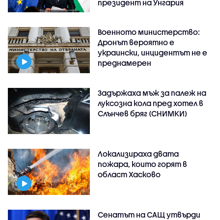
президент на Унгария
Военното министерство:
Дронът вероятно е
украински, инцидентът не е
преднамерен
Задържаха мъж за палеж на
луксозна кола пред хотел в
Слънчев бряг (СНИМКИ)
Локализираха двата
пожара, които горят в
област Хасково
Сенатът на САЩ утвърди