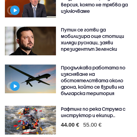
версия, която не трябва да
изключваме
Путин се готви да
мобилизира още стотици
хиляди руснаци, заяви
президентът Зеленски
Продължава работата по
изясняване на
обстоятелствата около
дрона, който се взриви на
българска територия
Рафтинг по река Струма с
инструктор и екипир..
44.00 €
55.00 €