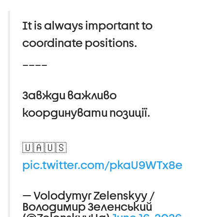
It is always important to
coordinate positions.
____
Завжди важливо
координувати позиції.
🇺🇦🇺🇸
pic.twitter.com/pkaU9WTx8e
— Volodymyr Zelenskyy /
Володимир Зеленський