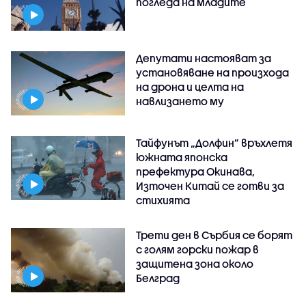
погледа на младите
Депутати настояват за
установяване на произхода
на дрона и целта на
навлизането му
Тайфунът „Долфин” връхлетя
южната японска
префектура Окинава,
Източен Китай се готви за
стихията
Трети ден в Сърбия се борят
с голям горски пожар в
защитена зона около
Белград