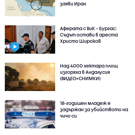
заяви Иран
Аферата с ВиК – Бургас:
Съдът остави в ареста
Христо Широков
Над 4000 хектара площ
изгоряха в Андалусия
(ВИДЕО+СНИМКИ)
18-годишен младеж е
задържан за убийството на
чичо си