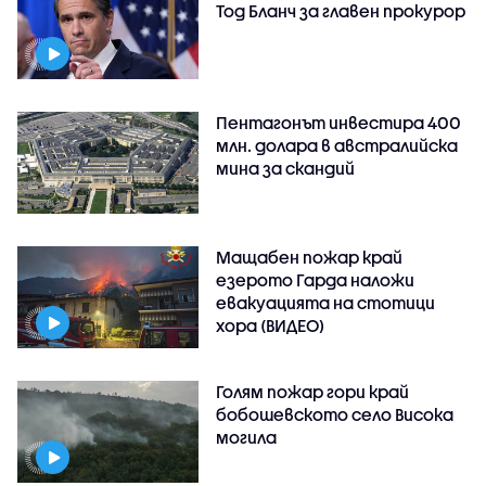
Тод Бланч за главен прокурор
Пентагонът инвестира 400
млн. долара в австралийска
мина за скандий
Мащабен пожар край
езерото Гарда наложи
евакуацията на стотици
хора (ВИДЕО)
Голям пожар гори край
бобошевското село Висока
могила