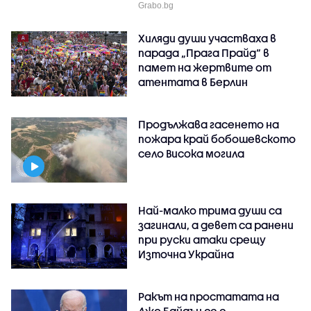
Grabo.bg
Хиляди души участваха в
парада „Прага Прайд“ в
памет на жертвите от
атентата в Берлин
Продължава гасенето на
пожара край бобошевското
село Висока могила
Най-малко трима души са
загинали, а девет са ранени
при руски атаки срещу
Източна Украйна
Ракът на простатата на
Джо Байдън се е