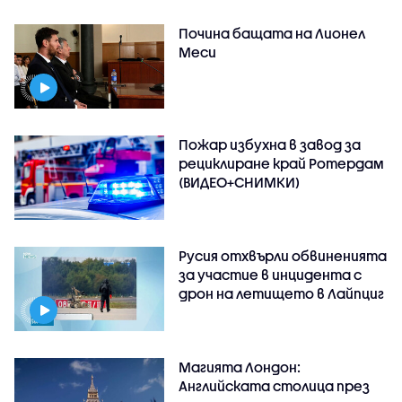
Почина бащата на Лионел
Меси
Пожар избухна в завод за
рециклиране край Ротердам
(ВИДЕО+СНИМКИ)
Русия отхвърли обвиненията
за участие в инцидента с
дрон на летището в Лайпциг
Магията Лондон:
Английската столица през