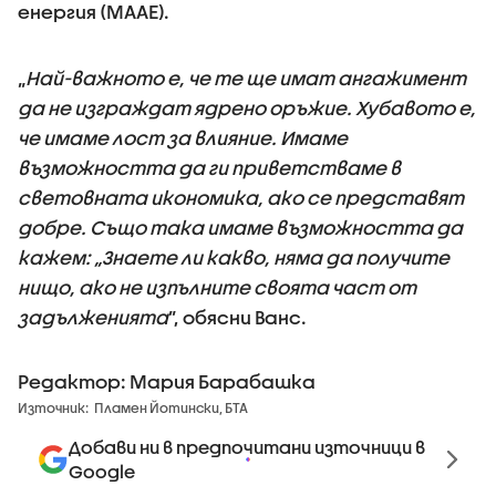
енергия (МААЕ).
„
Най-важното е, че те ще имат ангажимент
да не изграждат ядрено оръжие. Хубавото е,
че имаме лост за влияние. Имаме
възможността да ги приветстваме в
световната икономика, ако се представят
добре. Също така имаме възможността да
кажем: „Знаете ли какво, няма да получите
нищо, ако не изпълните своята част от
задълженията
”, обясни Ванс.
Редактор: Мария Барабашка
Източник:
Пламен Йотински, БТА
Добави ни в предпочитани източници в
Google