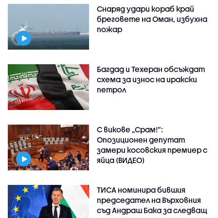
Снаряд удари кораб край
бреговете на Оман, избухна
пожар
Багдад и Техеран обсъждат
схема за износ на иракски
петрол
С викове „Срам!“:
Опозиционен депутат
замери косовския премиер с
яйца (ВИДЕО)
ТИСА номинира бившия
председател на Върховния
съд Андраш Бака за следващ