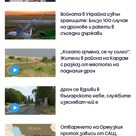
Войната в Украйна извън
границите: Близо 100 случая
на дронове и ракети в
съседни държави
„Когато гръмна, се чу силно“:
Жители в района на Кардам
с разказ от мястото на
падналия дрон
Дрон се взриви в
българското небе, службите
изясняват чий е
Отварянето на Ормузкия
проток зависи от САЩ,