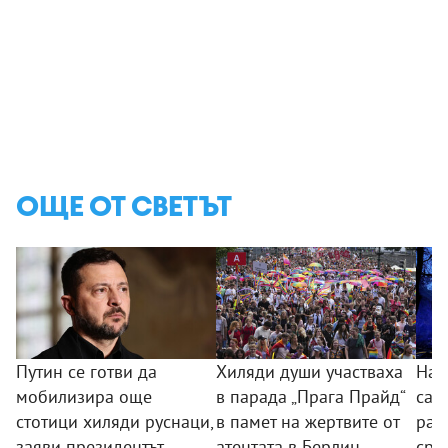
ОЩЕ ОТ СВЕТЪТ
Путин се готви да
Хиляди души участваха
Най
мобилизира още
в парада „Прага Прайд“
са з
стотици хиляди руснаци,
в памет на жертвите от
ран
заяви президентът
атентата в Берлин
сре