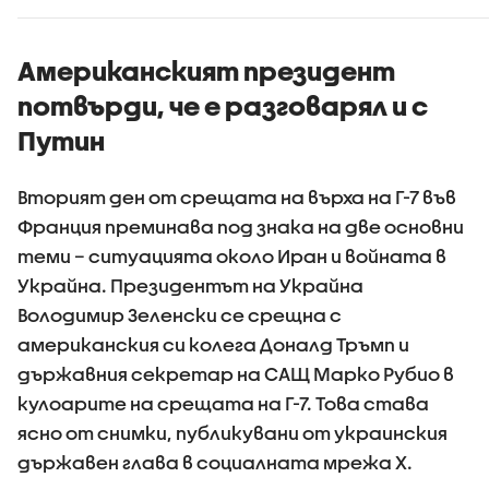
Американският президент
потвърди, че е разговарял и с
Путин
Вторият ден от срещата на върха на Г-7 във
Франция преминава под знака на две основни
теми – ситуацията около Иран и войната в
Украйна. Президентът на Украйна
Володимир Зеленски се срещна с
американския си колега Доналд Тръмп и
държавния секретар на САЩ Марко Рубио в
кулоарите на срещата на Г-7. Това става
ясно от снимки, публикувани от украинския
държавен глава в социалната мрежа X.