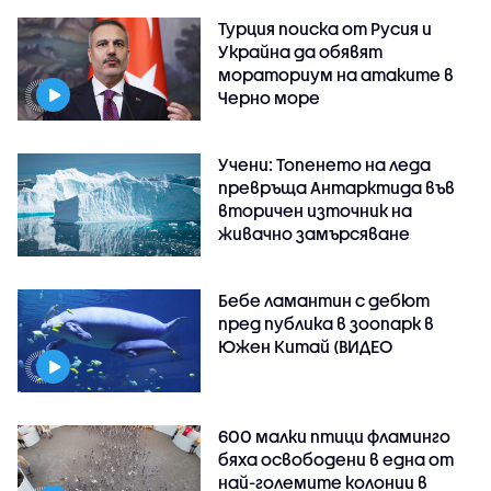
Турция поиска от Русия и
Украйна да обявят
мораториум на атаките в
Черно море
Учени: Топенето на леда
превръща Антарктида във
вторичен източник на
живачно замърсяване
Бебе ламантин с дебют
пред публика в зоопарк в
Южен Китай (ВИДЕО
600 малки птици фламинго
бяха освободени в една от
най-големите колонии в