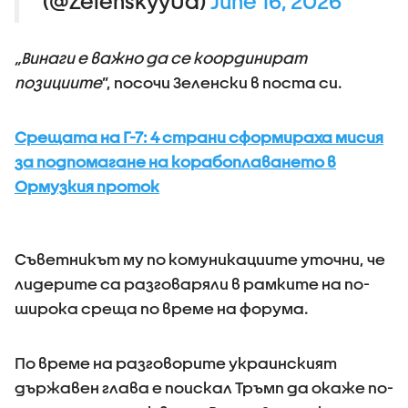
(@ZelenskyyUa)
June 16, 2026
„Винаги е важно да се координират
позициите
”, посочи Зеленски в поста си.
Срещата на Г-7: 4 страни сформираха мисия
за подпомагане на корабоплаването в
Ормузкия проток
Съветникът му по комуникациите уточни, че
лидерите са разговаряли в рамките на по-
широка среща по време на форума.
По време на разговорите украинският
държавен глава е поискал Тръмп да окаже по-