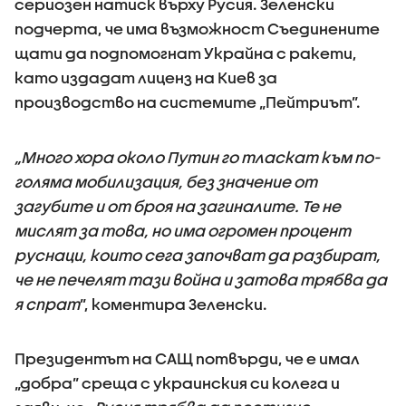
сериозен натиск върху Русия. Зеленски
подчерта, че има възможност Съединените
щати да подпомогнат Украйна с ракети,
като издадат лиценз на Киев за
производство на системите „Пейтриът”.
„Много хора около Путин го тласкат към по-
голяма мобилизация, без значение от
загубите и от броя на загиналите. Те не
мислят за това, но има огромен процент
руснаци, които сега започват да разбират,
че не печелят тази война и затова трябва да
я спрат
”, коментира Зеленски.
Президентът на САЩ потвърди, че е имал
„добра” среща с украинския си колега и