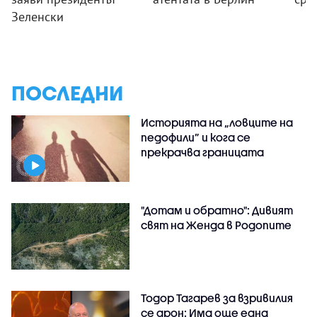
Зеленски
ПОСЛЕДНИ
Историята на „ловците на
педофили” и кога се
прекрачва границата
"Дотам и обратно": Дивият
свят на Женда в Родопите
Тодор Тагарев за взривилия
се дрон: Има още една