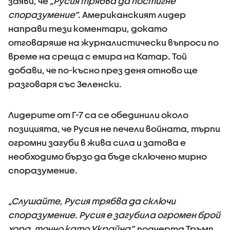
заяви, че
„Русия трябва да постигне
споразумение”
. Американският лидер
направи тези коментари, докато
отговаряше на журналистически въпроси по
време на среща с емира на Катар. Той
добави, че по-късно през деня отново ще
разговаря със Зеленски.
Лидерите от Г-7 са се обединили около
позицията, че Русия не печели войната, търпи
огромни загуби в жива сила и затова е
необходимо бързо да бъде сключено мирно
споразумение.
„Слушайте, Русия трябва да сключи
споразумение. Русия е загубила огромен брой
хора, точно като Украйна”,
подчерта Тръмп